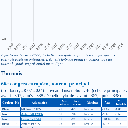
À partir du 1er mai 2022, l’échelle principale ne prend en compte que les
tournois joués en présentiel. L’échelle hybride prend en compte tous les
tournois, joués en présentiel ou en ligne.
Tournois
66e congrès européen, tournoi principal
(Toulouse, 28-07-2024) niveau d'inscription : 4d (échelle principale :
avant : 367, après : 338 / échelle hybride : avant : 367, après : 338)
Son
Son
Var
Couleur
Hd
Adversaire
Résultat
Var
niveau
score
Hybride
Blanc
0
Michael CHEN
7d
4/5
Perdue
-1.87
-1.87
Noir
0
Anton SILFVER
3d
3/6
Perdue
-9.6
-9.62
Noir
0
Laura AVRAM
3d
3/5
Perdue
-10.15
-10.16
Blanc
0
Antoni BUGAJ
2d
4/5
Perdue
-9.16
-9.15