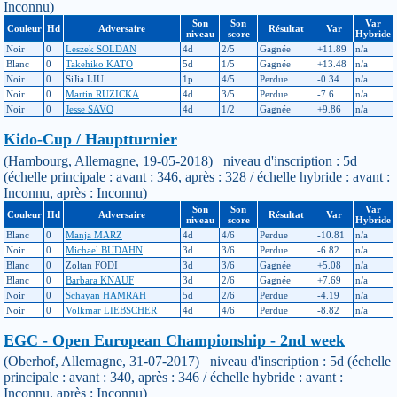
Inconnu)
Son
Son
Var
Couleur
Hd
Adversaire
Résultat
Var
niveau
score
Hybride
Noir
0
Leszek SOLDAN
4d
2/5
Gagnée
+11.89
n/a
Blanc
0
Takehiko KATO
5d
1/5
Gagnée
+13.48
n/a
Noir
0
SiJia LIU
1p
4/5
Perdue
-0.34
n/a
Noir
0
Martin RUZICKA
4d
3/5
Perdue
-7.6
n/a
Noir
0
Jesse SAVO
4d
1/2
Gagnée
+9.86
n/a
Kido-Cup / Hauptturnier
(Hambourg, Allemagne, 19-05-2018) niveau d'inscription : 5d
(échelle principale : avant : 346, après : 328 / échelle hybride : avant :
Inconnu, après : Inconnu)
Son
Son
Var
Couleur
Hd
Adversaire
Résultat
Var
niveau
score
Hybride
Blanc
0
Manja MARZ
4d
4/6
Perdue
-10.81
n/a
Noir
0
Michael BUDAHN
3d
3/6
Perdue
-6.82
n/a
Blanc
0
Zoltan FODI
3d
3/6
Gagnée
+5.08
n/a
Blanc
0
Barbara KNAUF
3d
2/6
Gagnée
+7.69
n/a
Noir
0
Schayan HAMRAH
5d
2/6
Perdue
-4.19
n/a
Noir
0
Volkmar LIEBSCHER
4d
4/6
Perdue
-8.82
n/a
EGC - Open European Championship - 2nd week
(Oberhof, Allemagne, 31-07-2017) niveau d'inscription : 5d (échelle
principale : avant : 340, après : 346 / échelle hybride : avant :
Inconnu, après : Inconnu)