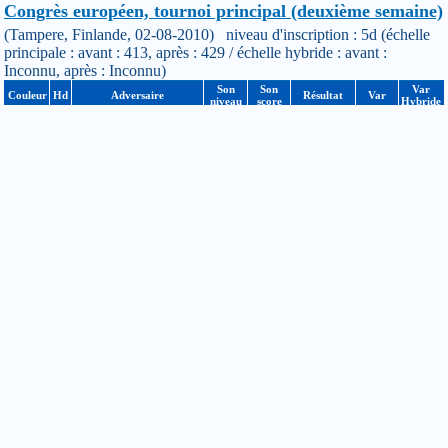
Congrès européen, tournoi principal (deuxième semaine)
(Tampere, Finlande, 02-08-2010) niveau d'inscription : 5d (échelle
principale : avant : 413, après : 429 / échelle hybride : avant :
Inconnu, après : Inconnu)
Son
Son
Var
Couleur
Hd
Adversaire
Résultat
Var
niveau
score
Hybride
Blanc
0
Naoki MATSUMURA
6d
3/5
Gagnée
+14.19
n/a
Blanc
0
Csaba MERO
6d
2/5
Perdue
-2.6
n/a
Noir
0
Thomas DEBARRE
5d
3/5
Perdue
-5.24
n/a
Noir
0
Timo PUHA
3d
2/5
Gagnée
+2.86
n/a
Noir
0
Petru OANCEA
4d
3/5
Gagnée
+6.94
n/a
Congrès européen, tournoi principal (première semaine)
(Tampere, Finlande, 25-07-2010) niveau d'inscription : 5d (échelle
principale : avant : 393, après : 413 / échelle hybride : avant :
Inconnu, après : Inconnu)
Son
Son
Var
Couleur
Hd
Adversaire
Résultat
Var
niveau
score
Hybride
Noir
0
Bernd RADMACHER
5d
2/5
Gagnée
+11.76
n/a
Blanc
0
Rob_Van ZEIJST
7d
3/5
Perdue
-1.17
n/a
Javier-Aleksi
Noir
0
5d
3/5
Perdue
-8.95
n/a
SAVOLAINEN
Blanc
0
Ville AINALI
3d
3/5
Gagnée
+4.63
n/a
Noir
0
Dmitrij SURIN
6d
2/5
Gagnée
+13.77
n/a
13ème tournoi d'Erding