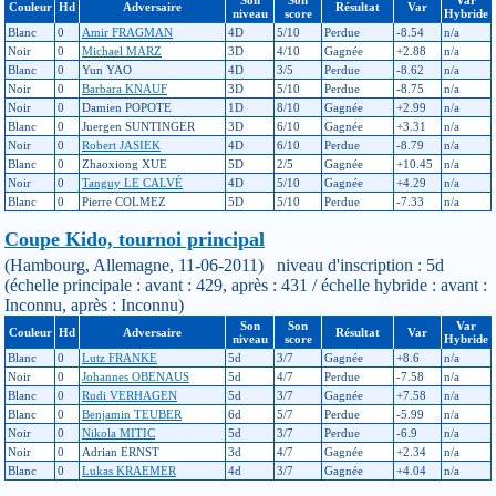
Couleur
Hd
Adversaire
Résultat
Var
niveau
score
Hybride
Blanc
0
Amir FRAGMAN
4D
5/10
Perdue
-8.54
n/a
Noir
0
Michael MARZ
3D
4/10
Gagnée
+2.88
n/a
Blanc
0
Yun YAO
4D
3/5
Perdue
-8.62
n/a
Noir
0
Barbara KNAUF
3D
5/10
Perdue
-8.75
n/a
Noir
0
Damien POPOTE
1D
8/10
Gagnée
+2.99
n/a
Blanc
0
Juergen SUNTINGER
3D
6/10
Gagnée
+3.31
n/a
Noir
0
Robert JASIEK
4D
6/10
Perdue
-8.79
n/a
Blanc
0
Zhaoxiong XUE
5D
2/5
Gagnée
+10.45
n/a
Noir
0
Tanguy LE CALVÉ
4D
5/10
Gagnée
+4.29
n/a
Blanc
0
Pierre COLMEZ
5D
5/10
Perdue
-7.33
n/a
Coupe Kido, tournoi principal
(Hambourg, Allemagne, 11-06-2011) niveau d'inscription : 5d
(échelle principale : avant : 429, après : 431 / échelle hybride : avant :
Inconnu, après : Inconnu)
Son
Son
Var
Couleur
Hd
Adversaire
Résultat
Var
niveau
score
Hybride
Blanc
0
Lutz FRANKE
5d
3/7
Gagnée
+8.6
n/a
Noir
0
Johannes OBENAUS
5d
4/7
Perdue
-7.58
n/a
Blanc
0
Rudi VERHAGEN
5d
3/7
Gagnée
+7.58
n/a
Blanc
0
Benjamin TEUBER
6d
5/7
Perdue
-5.99
n/a
Noir
0
Nikola MITIC
5d
3/7
Perdue
-6.9
n/a
Noir
0
Adrian ERNST
3d
4/7
Gagnée
+2.34
n/a
Blanc
0
Lukas KRAEMER
4d
3/7
Gagnée
+4.04
n/a