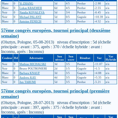
Blanc
0
Yi ZHANG
5d
4/5
Perdue
-2.98
n/a
Blanc
0
Lukas KRAEMER
6d
4/5
Perdue
-2.55
n/a
Noir
0
Natalia KOVALEVA
5d
3/4
Perdue
-6.45
n/a
Noir
0
Michael PALANT
5d
0/5
Gagnée
+10.39
n/a
Blanc
0
Antoine FENECH
5d
3/5
Perdue
-4.52
n/a
57ème congrès européen, tournoi principal (deuxième
semaine)
(Olsztyn, Pologne, 05-08-2013) niveau d'inscription : 5d (échelle
principale : avant : 375, après : 370 / échelle hybride : avant :
Inconnu, après : Inconnu)
Son
Son
Var
Couleur
Hd
Adversaire
Résultat
Var
niveau
score
Hybride
Noir
0
Mathias MICHALSKI
3d
3/5
Perdue
-11.07
n/a
Noir
0
Bruno POLTRONIERI
2d
1/5
Gagnée
+1.5
n/a
Blanc
0
Barbara KNAUF
3d
3/5
Gagnée
+4.88
n/a
Blanc
0
Andrew KAY
4d
3/5
Gagnée
+5.35
n/a
Noir
0
Jun TARUMI
5d
3/5
Perdue
-5.21
n/a
57ème congrès européen, tournoi principal (première
semaine)
(Olsztyn, Pologne, 28-07-2013) niveau d'inscription : 5d (échelle
principale : avant : 397, après : 375 / échelle hybride : avant :
Inconnu, après : Inconnu)
Son
Son
Var