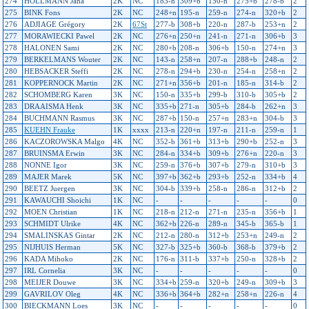
274
HOLLMANN Jana
2K
NC
183-n
309+b
150-n
275+b
278-b
2
275
BINK Fons
2K
NC
248+n
195-n
259-n
274-n
320+b
2
276
ADJIAGE Grégory
2K
67St
277-b
308+b
220-n
287-b
253+n
2
277
MORAWIECKI Pawel
2K
NC
276+n
250+n
241-n
271-n
306+b
3
278
HALONEN Sami
2K
NC
280+b
208-n
306+b
150-n
274+n
3
279
BERKELMANS Wouter
2K
NC
143-n
258+n
207-n
288+b
248-n
2
280
HEBSACKER Steffi
2K
NC
278-n
294+b
230-n
254-n
258+n
2
281
KOPPERNOCK Martin
2K
NC
271+n
356+b
201-n
185-n
314-b
2
282
SCHOMBERG Karen
3K
NC
150-n
335+b
299-b
310-b
305+b
2
283
DRAAISMA Henk
3K
NC
335+b
271-n
305+b
284-b
262+n
3
284
BUCHMANN Rasmus
3K
NC
287+b
150-n
257+n
283+n
304-b
3
285
KUEHN Frauke
1K
xxxx
213-n
220+n
197-n
211-n
259-n
1
286
KACZOROWSKA Malgo
4K
NC
352-b
361+b
313+b
290+b
252-n
3
287
BRUINSMA Erwin
3K
NC
284-n
334+b
309+b
276+n
220-n
3
288
NONNE Igor
3K
NC
259-n
376+b
307+b
279-n
310+b
3
289
MAJER Marek
5K
NC
397+b
362+b
293+b
252-n
334+b
4
290
BEETZ Juergen
3K
NC
304-b
339+b
258-n
286-n
312+b
2
291
KAWAUCHI Shoichi
1K
NC
-
-
-
-
-
0
292
MOEN Christian
1K
NC
218-n
212-n
271-n
235-n
356+b
1
293
SCHMIDT Ulrike
4K
NC
362+b
226-n
289-n
345-b
365-b
1
294
SMALINSKAS Gintar
2K
NC
212-n
280-n
312+b
253+n
249-n
2
295
NIJHUIS Herman
5K
NC
327-b
325+b
360-b
368-b
379+b
2
296
KADA Mihoko
2K
NC
176-n
311-b
337+b
250-n
328+b
2
297
IRL Cornelia
3K
NC
-
-
-
-
-
0
298
MEIJER Douwe
3K
NC
334+b
259-n
320+b
249-n
309+b
3
299
GAVRILOV Oleg
4K
NC
336+b
364+b
282+n
258+n
226-n
4
300
BIECKMANN Loes
3K
NC
-
-
-
-
-
0