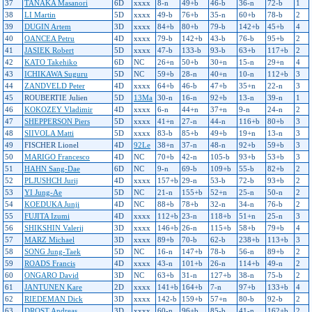
37
TANAKA Masanori
6D
xxxx
8-n
49+b
46-b
36-n
72-b
1
38
LI Martin
5D
xxxx
49-b
76+b
35-n
60+b
78-b
2
39
DUGIN Artem
3D
xxxx
84+b
80+b
79-b
142+b
45+b
4
40
OANCEA Petru
4D
xxxx
79-b
142+b
43-b
76-b
95+b
2
41
JASIEK Robert
5D
xxxx
47-b
133-b
93-b
63+b
117+b
2
42
KATO Takehiko
6D
NC
26+n
50+b
30+n
15-n
29+n
4
43
ICHIKAWA Suguru
5D
NC
59+b
28-n
40+n
10-n
112+b
3
44
ZANDVELD Peter
4D
xxxx
64+b
46-b
47+b
35+n
22-n
3
45
ROUBERTIE Julien
5D
13Ma
30-n
16-n
92+b
13-n
39-n
1
46
KOKOZEY Vladimir
4D
xxxx
6-n
44+n
37+n
9-n
24-n
2
47
SHEPPERSON Piers
5D
xxxx
41+n
27-n
44-n
116+b
80+b
3
48
SIIVOLA Matti
5D
xxxx
83-b
85+b
49+b
19+n
13-n
3
49
FISCHER Lionel
4D
92Le
38+n
37-n
48-n
92+b
59+b
3
50
MARIGO Francesco
4D
NC
70+b
42-n
105-b
93+b
53+b
3
51
HAHN Sang-Dae
6D
NC
9-n
69-b
109+b
55-b
82+b
2
52
PLJUSHCH Jurij
4D
xxxx
157+b
29-n
53-b
72-b
93+b
2
53
YI Jung-Ae
5D
NC
21-n
155+b
52+n
25-n
50-n
2
54
KOEDUKA Junji
4D
NC
88+b
78+b
32-n
34-n
76-b
2
55
FUJITA Izumi
4D
xxxx
112+b
23-n
118+b
51+n
25-n
3
56
SHIKSHIN Valerij
3D
xxxx
146+b
26-n
115+b
58+b
79+b
4
57
MARZ Michael
3D
xxxx
89+b
70-b
62-b
238+b
113+b
3
58
SONG Jung-Taek
5D
NC
16-n
147+b
78-b
56-n
89+b
2
59
ROADS Francis
4D
xxxx
43-n
101+b
26-n
114+b
49-n
2
60
ONGARO David
3D
NC
63+b
31-n
127+b
38-n
75-b
2
61
JANTUNEN Kare
2D
xxxx
141+b
164+b
7-n
97+b
133+b
4
62
RIEDEMAN Dick
3D
xxxx
142-b
159+b
57+n
80-b
92-b
2
63
DROST Andreas
3D
xxxx
60-n
96+b
85-b
41-n
162+b
2