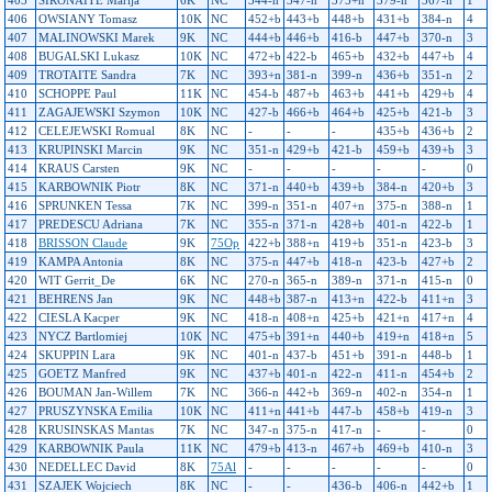
405
SIRONAITE Marija
6K
NC
344-n
347-n
375+n
379-n
367-n
1
406
OWSIANY Tomasz
10K
NC
452+b
443+b
448+b
431+b
384-n
4
407
MALINOWSKI Marek
9K
NC
444+b
446+b
416-b
447+b
370-n
3
408
BUGALSKI Lukasz
10K
NC
472+b
422-b
465+b
432+b
447+b
4
409
TROTAITE Sandra
7K
NC
393+n
381-n
399-n
436+b
351-n
2
410
SCHOPPE Paul
11K
NC
454-b
487+b
463+b
441+b
429+b
4
411
ZAGAJEWSKI Szymon
10K
NC
427-b
466+b
464+b
425+b
421-b
3
412
CELEJEWSKI Romual
8K
NC
-
-
-
435+b
436+b
2
413
KRUPINSKI Marcin
9K
NC
351-n
429+b
421-b
459+b
439+b
3
414
KRAUS Carsten
9K
NC
-
-
-
-
-
0
415
KARBOWNIK Piotr
8K
NC
371-n
440+b
439+b
384-n
420+b
3
416
SPRUNKEN Tessa
7K
NC
399-n
351-n
407+n
375-n
388-n
1
417
PREDESCU Adriana
7K
NC
355-n
371-n
428+b
401-n
422-b
1
418
BRISSON Claude
9K
75Op
422+b
388+n
419+b
351-n
423-b
3
419
KAMPA Antonia
8K
NC
375-n
447+b
418-n
423-b
427+b
2
420
WIT Gerrit_De
6K
NC
270-n
365-n
389-n
371-n
415-n
0
421
BEHRENS Jan
9K
NC
448+b
387-n
413+n
422-b
411+n
3
422
CIESLA Kacper
9K
NC
418-n
408+n
425+b
421+n
417+n
4
423
NYCZ Bartlomiej
10K
NC
475+b
391+n
440+b
419+n
418+n
5
424
SKUPPIN Lara
9K
NC
401-n
437-b
451+b
391-n
448-b
1
425
GOETZ Manfred
9K
NC
437+b
401-n
422-n
411-n
454+b
2
426
BOUMAN Jan-Willem
7K
NC
366-n
442+b
369-n
402-n
354-n
1
427
PRUSZYNSKA Emilia
10K
NC
411+n
441+b
447-b
458+b
419-n
3
428
KRUSINSKAS Mantas
7K
NC
347-n
375-n
417-n
-
-
0
429
KARBOWNIK Paula
11K
NC
479+b
413-n
467+b
469+b
410-n
3
430
NEDELLEC David
8K
75Al
-
-
-
-
-
0
431
SZAJEK Wojciech
8K
NC
-
-
436-b
406-n
442+b
1