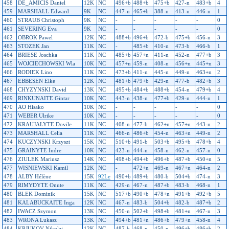
458
DE_AMICIS Daniel
12K
NC
496+b
488+b
475+b
427-n
483+b
4
459
MARSHALL Edward
9K
NC
447-n
465+b
388-n
413-n
446-n
1
460
STRAUB Christoph
9K
NC
-
-
-
-
-
0
461
SEVERING Eva
9K
NC
-
-
-
-
-
0
462
OBROK Pawel
12K
NC
488+b
496+b
472-b
475+b
456-n
3
463
STOZEK Jan
11K
NC
-
485+b
410-n
473-b
466-b
1
464
BRIESE Joschka
11K
NC
485+b
457+n
411-n
452-n
477+b
3
465
WOJCIECHOWSKI Wla
10K
NC
457+n
459-n
408-n
456+n
445+n
3
466
RODIEK Lino
11K
NC
473+b
411-n
445-n
449-n
463+n
2
467
EBBESEN Elke
12K
NC
481+b
479+b
429-n
477-b
482+b
3
468
CHYZYNSKI David
13K
NC
495+b
484+b
488+b
454-n
479+b
4
469
RINKUNAITE Gintar
10K
NC
443-n
438-n
477+b
429-n
444-n
1
470
AO Hisako
10K
NC
-
-
-
-
-
0
471
WEBER Ulrike
10K
NC
-
-
-
-
-
0
472
KRAUJALYTE Dovile
11K
NC
408-n
477-b
462+n
457+n
443-n
2
473
MARSHALL Celia
11K
NC
466-n
486+b
454-n
463+n
449-n
2
474
KUCZYNSKI Krzyszt
15K
NC
510+b
491-b
503+b
495+b
478+b
4
475
GRAINYTE Indre
10K
NC
423-n
444-n
458-n
462-n
457-n
0
476
ZIULEK Mariusz
14K
NC
498+b
494+b
496+b
487+b
450+n
5
477
WISNIEWSKI Kamil
12K
NC
-
472+n
469-n
467+n
464-n
2
478
ALBY Hélène
15K
92Le
490+b
489+b
480-b
504+b
474-n
3
479
RIMYDYTE Onute
11K
NC
429-n
467-n
487+b
483-b
468-n
1
480
BLEK Dominik
15K
NC
517+b
490+b
478+n
491+b
492+b
5
481
KALABUCKAITE Inga
12K
NC
467-n
483-b
504+b
482-b
487+b
2
482
IWACZ Szymon
13K
NC
450-n
502+b
498+b
481+n
467-n
3
483
WRONA Lukasz
13K
NC
494+b
481+n
486+b
479+n
458-n
4
484
KRJUKOV Nikolaj
12K
NC
487-b
468-n
450-n
496+b
486+b
2