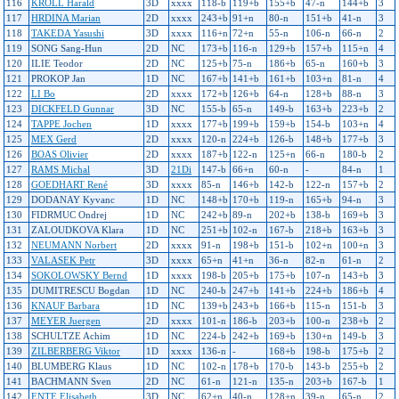
116
KROLL Harald
3D
xxxx
118-b
119+b
155+b
47-n
144+b
3
117
HRDINA Marian
2D
xxxx
243+b
91+n
80-n
151+b
41-n
3
118
TAKEDA Yasushi
3D
xxxx
116+n
72+n
55-n
106-n
66-n
2
119
SONG Sang-Hun
2D
NC
173+b
116-n
129+b
157+b
115+n
4
120
ILIE Teodor
2D
NC
125+b
75-n
186+b
65-n
160+b
3
121
PROKOP Jan
1D
NC
167+b
141+b
161+b
103+n
81-n
4
122
LI Bo
2D
xxxx
172+b
126+b
64-n
128+b
88-n
3
123
DICKFELD Gunnar
3D
NC
155-b
65-n
149-b
163+b
223+b
2
124
TAPPE Jochen
1D
xxxx
177+b
199+b
159+b
154-b
103+n
4
125
MEX Gerd
2D
xxxx
120-n
224+b
126-b
148+b
177+b
3
126
BOAS Olivier
2D
xxxx
187+b
122-n
125+n
66-n
180-b
2
127
RAMS Michal
3D
21Di
147-b
66+n
60-n
-
84-n
1
128
GOEDHART René
3D
xxxx
85-n
146+b
142-b
122-n
157+b
2
129
DODANAY Kyvanc
1D
NC
148+b
170+b
119-n
165+b
94-n
3
130
FIDRMUC Ondrej
1D
NC
242+b
89-n
202+b
138-b
169+b
3
131
ZALOUDKOVA Klara
1D
NC
251+b
102-n
167-b
218+b
163+b
3
132
NEUMANN Norbert
2D
xxxx
91-n
198+b
151-b
102+n
100+n
3
133
VALASEK Petr
3D
xxxx
65+n
41+n
36-n
82-n
61-n
2
134
SOKOLOWSKY Bernd
1D
xxxx
198-b
205+b
175+b
107-n
143+b
3
135
DUMITRESCU Bogdan
1D
NC
240-b
247+b
141+b
224+b
186+b
4
136
KNAUF Barbara
1D
NC
139+b
243+b
166+b
115-n
151-b
3
137
MEYER Juergen
2D
xxxx
101-n
186-b
203+b
100-n
238+b
2
138
SCHULTZE Achim
1D
NC
224-b
242+b
169+b
130+n
149-b
3
139
ZILBERBERG Viktor
1D
xxxx
136-n
-
168+b
198-b
175+b
2
140
BLUMBERG Klaus
1D
NC
102-n
178+b
170-b
143-b
255+b
2
141
BACHMANN Sven
2D
NC
61-n
121-n
135-n
203+b
167-b
1
142
ENTE Elisabeth
3D
NC
62+n
40-n
128+n
39-n
65-n
2