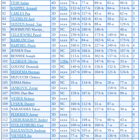
90
ITOH Sadao
4D
xxxx
78-n
77-n
89+n
85-n
96+b
2
91
KNIPPEL Arnaud
2D
95Ta
132+b
117-b
158+b
84+n
114+b
4
92
CARLES Pau
3D
xxxx
158+b
157+b
45-n
49-n
62+n
3
93
TUZHILIN Jurij
2D
xxxx
149+b
162+b
41+n
50-n
52-n
3
94
OOSTEN Arend_Van
2D
xxxx
200+b
158+b
88-n
89-n
129+b
3
95
ROERMUND Martijn_
1D
NC
241+b
180+b
146+b
-
40-n
3
96
CELEJEWSKI Pawel
2D
xxxx
239+b
63-n
173+b
149+b
90-n
3
97
RAMLOW Uwe
3D
xxxx
87-n
84-n
162+b
61-n
173+b
2
98
BARTHEL Floris
1D
xxxx
166-b
193+b
227+b
240+b
161+b
4
99
JENSEN Finn
1D
NC
203+b
166-b
244+b
170+b
107+b
4
100
RENNER Joseph
2D
NC
113-b
103-b
302+b
137+b
132-b
2
101
CLERGUE Olivier
3D
13Ma
137+b
59-n
147+b
81+n
33-n
3
102
GOGOSZ Dominik
1D
NC
140+b
131+b
156-b
132-b
239+b
3
103
HIDDEMA Herman
1D
xxxx
247+b
100+n
164+b
121-b
124-b
3
104
MIZUUCHI Chihiro
4D
NC
-
-
-
-
-
0
105
IIJIMA Hideo
4D
NC
35-n
114+b
50+n
29-n
77-n
2
106
JANKOVIC Zoran
5D
xxxx
-
-
-
118+b
19-n
1
107
SONG Dan-Bee
2D
NC
159-b
187-b
273+b
134+b
99-n
2
108
WEBER Helmut
3D
xxxx
-
-
-
-
-
0
109
LYSJUK Dmitrij
3D
NC
160+b
112+b
51-n
87-n
-
2
110
NAKAYAMA Takao
2D
NC
186+b
151+b
157+b
83+n
30-n
4
111
PEDERSEN Jesper
3D
xxxx
-
-
-
-
-
0
112
CHEBURAKHOV Andrej
5D
xxxx
55-n
109-n
75+n
88+n
43-n
2
113
STOLZENBURG Uwe
2D
xxxx
100+n
144+b
160+b
7-n
57-n
3
114
HAUENSTEIN Andreas
3D
xxxx
162+b
105-n
65+n
59-n
91-n
2
115
VIEVEEN Jos
3D
xxxx
77-n
67+n
56-n
136+b
119-b
2