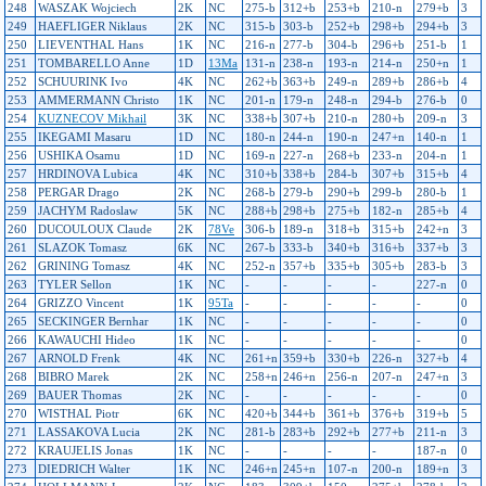
248
WASZAK Wojciech
2K
NC
275-b
312+b
253+b
210-n
279+b
3
249
HAEFLIGER Niklaus
2K
NC
315-b
303-b
252+b
298+b
294+b
3
250
LIEVENTHAL Hans
1K
NC
216-n
277-b
304-b
296+b
251-b
1
251
TOMBARELLO Anne
1D
13Ma
131-n
238-n
193-n
214-n
250+n
1
252
SCHUURINK Ivo
4K
NC
262+b
363+b
249-n
289+b
286+b
4
253
AMMERMANN Christo
1K
NC
201-n
179-n
248-n
294-b
276-b
0
254
KUZNECOV Mikhail
3K
NC
338+b
307+b
210-n
280+b
209-n
3
255
IKEGAMI Masaru
1D
NC
180-n
244-n
190-n
247+n
140-n
1
256
USHIKA Osamu
1D
NC
169-n
227-n
268+b
233-n
204-n
1
257
HRDINOVA Lubica
4K
NC
310+b
338+b
284-b
307+b
315+b
4
258
PERGAR Drago
2K
NC
268-b
279-b
290+b
299-b
280-b
1
259
JACHYM Radoslaw
5K
NC
288+b
298+b
275+b
182-n
285+b
4
260
DUCOULOUX Claude
2K
78Ve
306-b
189-n
318+b
315+b
242+n
3
261
SLAZOK Tomasz
6K
NC
267-b
333-b
340+b
316+b
337+b
3
262
GRINING Tomasz
4K
NC
252-n
357+b
335+b
305+b
283-b
3
263
TYLER Sellon
1K
NC
-
-
-
-
227-n
0
264
GRIZZO Vincent
1K
95Ta
-
-
-
-
-
0
265
SECKINGER Bernhar
1K
NC
-
-
-
-
-
0
266
KAWAUCHI Hideo
1K
NC
-
-
-
-
-
0
267
ARNOLD Frenk
4K
NC
261+n
359+b
330+b
226-n
327+b
4
268
BIBRO Marek
2K
NC
258+n
246+n
256-n
207-n
247+n
3
269
BAUER Thomas
2K
NC
-
-
-
-
-
0
270
WISTHAL Piotr
6K
NC
420+b
344+b
361+b
376+b
319+b
5
271
LASSAKOVA Lucia
2K
NC
281-b
283+b
292+b
277+b
211-n
3
272
KRAUJELIS Jonas
1K
NC
-
-
-
-
187-n
0
273
DIEDRICH Walter
1K
NC
246+n
245+n
107-n
200-n
189+n
3