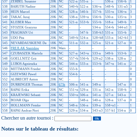
537
ZERBEL Susanne
20K
NC
522-n
535-n
-
536-n
556+b
1
538
BARUTH Nadine
20K
NC
540+b
522-n
536+n
548+b
531-n5
3
539
HEIN Marcel
20K
NC
528-n
540-b
557+b
535+n
536+n
3
540
TAKAC Juraj
20K
NC
538-n
539+n
556+b
530-n
535+n
3
541
KLEBER Max
20K
NC
521-n
553+b
555+b
518-n
549+b
3
542
STOZEK Grazyna
20K
NC
-
-
534-n
554+b
544-n1
1
543
FRAGMAN Uri
20K
NC
-
547-b
558+b3
531-n
555+b
2
544
UDO Pita
20K
NC
549+b
524-n
528+b8
533-n
542+b1
3
545
NEVARDAUSKIENE Da
18K
NC
511-n
532-n
525-n
521-n
527-n
0
546
FREJLAK Stanislaw
20K
Wars
-
-
-
-
-
0
547
CZUBASZEK Mariola
20K
NC
527-n
543+n
533-n
549-b
553+b
2
548
GOELLNITZ Grit
20K
NC
557+b
556+b
529-n2
538-n
528-n
2
549
LUBOS Agnieszka
20K
NC
544-n
533-n
553+b
547+n
541-n
2
550
MITTMANN Frieder
20K
NC
555-b
-
-
-
-
0
551
GIZEWSKI Pawel
20K
NC
554-b
-
-
-
-
0
552
ALBRECHT Anton
20K
NC
-
-
-
-
-
0
553
DURRINGER Thomas
20K
67St
506-n
541-n
549-n
-
547-n
0
554
RAPAI Erika
20K
NC
551+n
529-n
531-n
542-n
558+b
2
555
KRAJEWSKI Sebasti
20K
NC
550+n
506-n
541-n
527-n
543-n
1
556
BOJAR Olga
20K
NC
-
548-n
540-n
528-n
537-n
0
557
HOLLMANN Femke
20K
NC
548-n
536-n
539-n
558+n1
-
1
558
RAPAI Andras-Nori
20K
NC
529-n
534-n
543-n3
557-b1
554-n
0
Chercher un autre tournoi :
Notes sur le tableau de résultats: