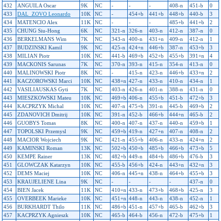
432
ANGUILA Oscar
9K
NC
-
-
-
408-n
451-b
0
433
DAL_ZOVO Leonardo
10K
NC
-
454+b
441+b
448+b
440-b
3
434
MATENCIO Alex
11K
NC
-
-
-
485+b
441+b
2
435
CHUNG Siu-Hong
6K
NC
321-n
326-n
403-n
412-n
387-n
0
436
BERKELMANS Wim
7K
NC
343-n
400-n
431+n
409-n
412-n
1
437
BUDZINSKI Kamil
9K
NC
425-n
424+n
446+b
387-n
453+b
3
438
MILIAN Piotr
10K
NC
441-b
469+b
452+b
455+b
391+n
4
439
MACKONIS Sarunas
7K
NC
370-n
393-n
415-n
354-n
413-n
0
440
MALINOWSKI Piotr
8K
NC
-
415-n
423-n
446+b
433+n
2
441
KACZOROWSKI Marci
10K
NC
438+n
427-n
433-n
410-n
434-n
1
442
VASILIAUSKAS Gyti
7K
NC
403-n
426-n
401-n
388-n
431-n
0
443
MIESZKOWSKI Mateu
10K
NC
469+b
406-n
455+b
451-b
472+b
3
444
KACPRZYK Michal
10K
NC
407-n
475+b
391-n
445-b
469+b
2
445
ZDANOVICH Dmitrij
10K
NC
391-n
452-b
466+b
444+n
465-b
2
446
GUOBYS Tomas
8K
NC
400-n
407-n
437-n
440-n
459+b
1
447
TOPOLSKI Przemysl
9K
NC
459+b
419-n
427+n
407-n
408-n
2
448
MACIOR Wojciech
9K
NC
421-n
455+b
406-n
433-n
424+n
2
449
KAMINSKI Roman
13K
NC
502+b
450+b
485+b
466+b
473+b
5
450
KEMPE Rainer
13K
NC
482+b
449-n
484+b
486+b
476-b
3
451
GLOWCZAK Katarzyn
10K
NC
455-b
456+b
424-n
443+n
432+n
3
452
DEMS Maciej
10K
NC
406-n
445+n
438-n
464+b
455+b
3
453
KRAUJELIENE Lina
9K
NC
-
-
-
-
437-n
0
454
BIEN Jacek
11K
NC
410+n
433-n
473+b
468+b
425-n
3
455
OVERBEEK Marieke
10K
NC
451+n
448-n
443-n
438-n
452-n
1
456
BURKHARDT Thilo
11K
NC
486+b
451-n
457+b
465-b
462+b
3
457
KACPRZYK Agnieszk
10K
NC
465-b
464-b
456-n
472-b
475+b
1