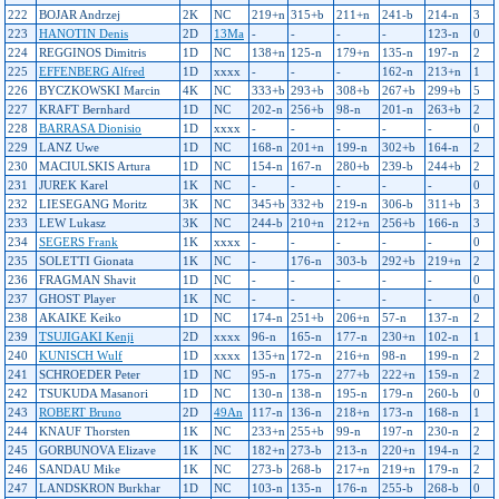
222
BOJAR Andrzej
2K
NC
219+n
315+b
211+n
241-b
214-n
3
223
HANOTIN Denis
2D
13Ma
-
-
-
-
123-n
0
224
REGGINOS Dimitris
1D
NC
138+n
125-n
179+n
135-n
197-n
2
225
EFFENBERG Alfred
1D
xxxx
-
-
-
162-n
213+n
1
226
BYCZKOWSKI Marcin
4K
NC
333+b
293+b
308+b
267+b
299+b
5
227
KRAFT Bernhard
1D
NC
202-n
256+b
98-n
201-n
263+b
2
228
BARRASA Dionisio
1D
xxxx
-
-
-
-
-
0
229
LANZ Uwe
1D
NC
168-n
201+n
199-n
302+b
164-n
2
230
MACIULSKIS Artura
1D
NC
154-n
167-n
280+b
239-b
244+b
2
231
JUREK Karel
1K
NC
-
-
-
-
-
0
232
LIESEGANG Moritz
3K
NC
345+b
332+b
219-n
306-b
311+b
3
233
LEW Lukasz
3K
NC
244-b
210+n
212+n
256+b
166-n
3
234
SEGERS Frank
1K
xxxx
-
-
-
-
-
0
235
SOLETTI Gionata
1K
NC
-
176-n
303-b
292+b
219+n
2
236
FRAGMAN Shavit
1D
NC
-
-
-
-
-
0
237
GHOST Player
1K
NC
-
-
-
-
-
0
238
AKAIKE Keiko
1D
NC
174-n
251+b
206+n
57-n
137-n
2
239
TSUJIGAKI Kenji
2D
xxxx
96-n
165-n
177-n
230+n
102-n
1
240
KUNISCH Wulf
1D
xxxx
135+n
172-n
216+n
98-n
199-n
2
241
SCHROEDER Peter
1D
NC
95-n
175-n
277+b
222+n
159-n
2
242
TSUKUDA Masanori
1D
NC
130-n
138-n
195-n
179-n
260-b
0
243
ROBERT Bruno
2D
49An
117-n
136-n
218+n
173-n
168-n
1
244
KNAUF Thorsten
1K
NC
233+n
255+b
99-n
197-n
230-n
2
245
GORBUNOVA Elizave
1K
NC
182+n
273-b
213-n
220+n
194-n
2
246
SANDAU Mike
1K
NC
273-b
268-b
217+n
219+n
179-n
2
247
LANDSKRON Burkhar
1D
NC
103-n
135-n
176-n
255-b
268-b
0