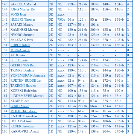
143
PARKOLA Michal
2K
NC
279+b
217+b
183+b
140+n
134-n
4
144
JONG Merijn_De
3D
NC
7-n
113-n
187+b
156+b
116-n
2
145
PONS Joan
3D
xxxx
-
-
-
-
-
0
146
HUBERT Thomas
3D
75Op
56-n
128-n
95-n
159+b
158+b
2
147
SASAKI Masaru
3D
NC
127+n
58-n
101-n
-
-
1
148
KAMINSKI Marcin
1D
NC
129-n
211+b
200+b
125-n
172+b
3
149
HYODO Susumu
2D
NC
93-n
168+b
123+n
96-n
138+n
3
150
SKLENAK Pavel
3K
NC
282+b
284+b
274+b
278+b
205+b
5
151
LUBOS Adam
2D
xxxx
163+b
110-n
132+n
117-n
136+n
3
152
MIRKA Jakub
2D
xxxx
-
-
-
-
-
0
153
AO Kimio
2D
NC
-
-
-
-
-
0
154
SUC Timotej
1D
xxxx
230+b
174+b
171+b
124+n
83-n
4
155
GEERLINGS Bert
3D
xxxx
123+n
53-n
116-n
67-n
171+b
2
156
TRINKS Daniela
2D
xxxx
199+b
160-b
102+n
144-n
198+b
3
157
YONEMURA Nobumasa
4D
xxxx
52-n
92-n
110-n
119-n
128-n
0
158
RUETEN-BUDDE Jan
3D
xxxx
92-n
94-n
91-n
172+b
146-n
1
159
TAKECHI Harumi
2D
xxxx
107+n
62-n
124-n
146-n
241+b
2
160
KOREKI Hidehiko
3D
NC
109-n
156+n
113-n
75-n
120-n
1
161
LINDEMEYER Manuel
2D
NC
193+b
86-n
121-n
164+b
98-n
2
162
KUME Hideo
3D
NC
114-n
93-n
97-n
225+b
63-n
1
163
IZAKI Yaeko
2D
xxxx
151-n
202+b
66-n
123-n
131-n
1
164
MOCHIDA Takeshi
3D
xxxx
82-n
61-n
103-n
161-n
229+b
1
165
KNAUF Franz-Josef
1D
NC
190+b
239+b
72-n
129-n
176+b
3
166
HOLAPPA Antti
1D
NC
98+n
99+n
136-n
186-b
233+b
3
167
KOPEK Jaroslaw
1D
xxxx
121-n
230+b
131+n
177-b
141+n
3
168
KARPOVICH Alexej
1D
NC
229+b
149-n
139-n
204+b
243+b
3