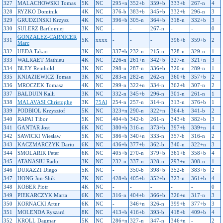
327
MALACHOWSKI Tomas
5K
NC
295+n
352+b
359+b
333+b
267-n
4
328
RYZKO Dominik
4K
NC
376-b
383+b
345+b
332+b
296-n
3
329
GRUDZINSKI Krzysz
4K
NC
396+b
305-n
364+b
318-n
332+b
3
330
SULERZ Bartlomiej
3K
NC
-
-
267-n
-
-
0
GONZALEZ-CARNICER
331
5K
xxxx
-
-
-
396+b
359+b
2
Marc
332
UEDA Takao
3K
NC
337+b
232-n
215-n
328-n
329-n
1
333
WALRAET Mathieu
4K
NC
226-n
261+n
342+b
327-n
321+n
3
334
BLEY Reinhold
3K
NC
298-n
287-n
336+b
320-n
289-n
1
335
KNIAZIEWICZ Tomas
3K
NC
283-n
282-n
262-n
360+b
357+b
2
336
MROCZEK Tomasz
4K
NC
299-n
322+n
334-n
362+b
307-n
2
337
BALDUIN Kalli
3K
NC
332-n
345+b
296-n
301-n
261-n
1
338
MALAVASI Christophe
3K
75Al
254-n
257-n
314-n
313-n
376+b
1
339
PODBIOL Krzysztof
5K
NC
323+n
290-n
322+n
364-b
341-b
2
340
RAPAI Tibor
5K
NC
404+b
342-b
261-n
343+b
382+b
3
341
GANTAR Jost
6K
NC
380+b
316-n
373+b
397+b
339+n
4
342
SAWICKI Wieslaw
5K
NC
386+b
340+n
333-n
357-b
316-n
2
343
KACZMARCZYK Dariu
6K
NC
436+b
377+b
362-b
340-n
322+n
3
344
SMOLARIK Peter
6K
NC
405+b
270-n
379+b
361+b
358+b
4
345
ATANASIU Radu
3K
NC
232-n
337-n
328-n
293+n
308-n
1
346
DURAZZI Diego
5K
NC
-
350-b
398+b
352-b
383+b
2
347
HONG Jun-Shik
7K
NC
428+b
405+b
352+b
323-n
361+b
4
348
KOBER Piotr
4K
NC
-
-
-
-
-
0
349
PIEKARCZYK Marta
6K
NC
316-n
404+b
366+b
326+n
317-n
3
350
KORNACKI Artur
6K
NC
-
346+n
326-n
399+b
377+b
3
351
MOLENDA Ryszard
8K
NC
413+b
416+b
393-b
418+b
409+b
4
352
KROLL Dagmar
5K
NC
286+n
327-n
347-n
346+n
-
2