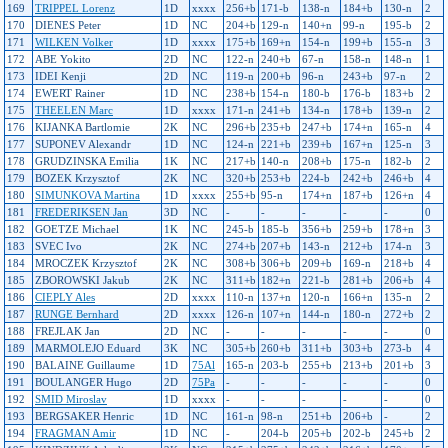
169
TRIPPEL Lorenz
1D
xxxx
256+b
171-b
138-n
184+b
130-n
2
170
DIENES Peter
1D
NC
204+b
129-n
140+n
99-n
195-b
2
171
WILKEN Volker
1D
xxxx
175+b
169+n
154-n
199+b
155-n
3
172
ABE Yokito
2D
NC
122-n
240+b
67-n
158-n
148-n
1
173
IDEI Kenji
2D
NC
119-n
200+b
96-n
243+b
97-n
2
174
EWERT Rainer
1D
NC
238+b
154-n
180-b
176-b
183+b
2
175
THEELEN Marc
1D
xxxx
171-n
241+b
134-n
178+b
139-n
2
176
KIJANKA Bartlomie
2K
NC
296+b
235+b
247+b
174+n
165-n
4
177
SUPONEV Alexandr
1D
NC
124-n
221+b
239+b
167+n
125-n
3
178
GRUDZINSKA Emilia
1K
NC
217+b
140-n
208+b
175-n
182-b
2
179
BOZEK Krzysztof
2K
NC
320+b
253+b
224-b
242+b
246+b
4
180
SIMUNKOVA Martina
1D
xxxx
255+b
95-n
174+n
187+b
126+n
4
181
FREDERIKSEN Jan
3D
NC
-
-
-
-
-
0
182
GOETZE Michael
1K
NC
245-b
185-b
356+b
259+b
178+n
3
183
SVEC Ivo
2K
NC
274+b
207+b
143-n
212+b
174-n
3
184
MROCZEK Krzysztof
2K
NC
308+b
306+b
209+b
169-n
218+b
4
185
ZBOROWSKI Jakub
2K
NC
311+b
182+n
221-b
281+b
206+b
4
186
CIEPLY Ales
2D
xxxx
110-n
137+n
120-n
166+n
135-n
2
187
RUNGE Bernhard
2D
xxxx
126-n
107+n
144-n
180-n
272+b
2
188
FREJLAK Jan
2D
NC
-
-
-
-
-
0
189
MARMOLEJO Eduard
3K
NC
305+b
260+b
311+b
303+b
273-b
4
190
BALAINE Guillaume
1D
75Al
165-n
203-b
255+b
213+b
201+b
3
191
BOULANGER Hugo
2D
75Pa
-
-
-
-
-
0
192
SMID Miroslav
1D
xxxx
-
-
-
-
-
0
193
BERGSAKER Henric
1D
NC
161-n
98-n
251+b
206+b
-
2
194
FRAGMAN Amir
1D
NC
-
204-b
205+b
202-b
245+b
2