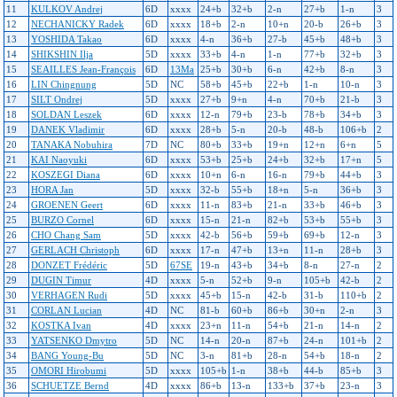
11
KULKOV Andrej
6D
xxxx
24+b
32+b
2-n
27+b
1-n
3
12
NECHANICKY Radek
6D
xxxx
18+b
2-n
10+n
20-b
26+b
3
13
YOSHIDA Takao
6D
xxxx
4-n
36+b
27-b
45+b
48+b
3
14
SHIKSHIN Ilja
5D
xxxx
33+b
4-n
1-n
77+b
32+b
3
15
SEAILLES Jean-François
6D
13Ma
25+b
30+b
6-n
42+b
8-n
3
16
LIN Chingnung
5D
NC
58+b
45+b
22+b
1-n
10-n
3
17
SILT Ondrej
5D
xxxx
27+b
9+n
4-n
70+b
21-b
3
18
SOLDAN Leszek
6D
xxxx
12-n
79+b
23-b
78+b
34+b
3
19
DANEK Vladimir
6D
xxxx
28+b
5-n
20-b
48-b
106+b
2
20
TANAKA Nobuhira
7D
NC
80+b
33+b
19+n
12+n
6+n
5
21
KAI Naoyuki
6D
xxxx
53+b
25+b
24+b
32+b
17+n
5
22
KOSZEGI Diana
6D
xxxx
10+n
6-n
16-n
79+b
44+b
3
23
HORA Jan
5D
xxxx
32-b
55+b
18+n
5-n
36+b
3
24
GROENEN Geert
6D
xxxx
11-n
83+b
21-n
33+b
46+b
3
25
BURZO Cornel
6D
xxxx
15-n
21-n
82+b
53+b
55+b
3
26
CHO Chang Sam
5D
xxxx
42-b
56+b
59+b
69+b
12-n
3
27
GERLACH Christoph
6D
xxxx
17-n
47+b
13+n
11-n
28+b
3
28
DONZET Frédéric
5D
67SE
19-n
43+b
34+b
8-n
27-n
2
29
DUGIN Timur
4D
xxxx
5-n
52+b
9-n
105+b
42-b
2
30
VERHAGEN Rudi
5D
xxxx
45+b
15-n
42-b
31-b
110+b
2
31
CORLAN Lucian
4D
NC
81-b
60+b
86+b
30+n
2-n
3
32
KOSTKA Ivan
4D
xxxx
23+n
11-n
54+b
21-n
14-n
2
33
YATSENKO Dmytro
5D
NC
14-n
20-n
87+b
24-n
101+b
2
34
BANG Young-Bu
5D
NC
3-n
81+b
28-n
54+b
18-n
2
35
OMORI Hirobumi
5D
xxxx
105+b
1-n
38+b
44-b
85+b
3
36
SCHUETZE Bernd
4D
xxxx
86+b
13-n
133+b
37+b
23-n
3