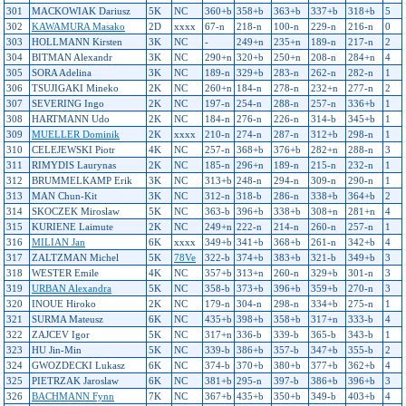
301
MACKOWIAK Dariusz
5K
NC
360+b
358+b
363+b
337+b
318+b
5
302
KAWAMURA Masako
2D
xxxx
67-n
218-n
100-n
229-n
216-n
0
303
HOLLMANN Kirsten
3K
NC
-
249+n
235+n
189-n
217-n
2
304
BITMAN Alexandr
3K
NC
290+n
320+b
250+n
208-n
284+n
4
305
SORA Adelina
3K
NC
189-n
329+b
283-n
262-n
282-n
1
306
TSUJIGAKI Mineko
2K
NC
260+n
184-n
278-n
232+n
277-n
2
307
SEVERING Ingo
2K
NC
197-n
254-n
288-n
257-n
336+b
1
308
HARTMANN Udo
2K
NC
184-n
276-n
226-n
314-b
345+b
1
309
MUELLER Dominik
2K
xxxx
210-n
274-n
287-n
312+b
298-n
1
310
CELEJEWSKI Piotr
4K
NC
257-n
368+b
376+b
282+n
288-n
3
311
RIMYDIS Laurynas
2K
NC
185-n
296+n
189-n
215-n
232-n
1
312
BRUMMELKAMP Erik
3K
NC
313+b
248-n
294-n
309-n
290-n
1
313
MAN Chun-Kit
3K
NC
312-n
318-b
286-n
338+b
364+b
2
314
SKOCZEK Miroslaw
5K
NC
363-b
396+b
338+b
308+n
281+n
4
315
KURIENE Laimute
2K
NC
249+n
222-n
214-n
260-n
257-n
1
316
MILIAN Jan
6K
xxxx
349+b
341+b
368+b
261-n
342+b
4
317
ZALTZMAN Michel
5K
78Ve
322-b
374+b
383+b
321-b
349+b
3
318
WESTER Emile
4K
NC
357+b
313+n
260-n
329+b
301-n
3
319
URBAN Alexandra
5K
NC
358-b
373+b
396+b
359+b
270-n
3
320
INOUE Hiroko
2K
NC
179-n
304-n
298-n
334+b
275-n
1
321
SURMA Mateusz
6K
NC
435+b
398+b
358+b
317+n
333-b
4
322
ZAJCEV Igor
5K
NC
317+n
336-b
339-b
365-b
343-b
1
323
HU Jin-Min
5K
NC
339-b
386+b
357-b
347+b
355-b
2
324
GWOZDECKI Lukasz
6K
NC
374-b
370+b
380+b
377+b
362+b
4
325
PIETRZAK Jaroslaw
6K
NC
381+b
295-n
397-b
386+b
396+b
3
326
BACHMANN Fynn
7K
NC
367+b
435+b
350+b
349-b
403+b
4