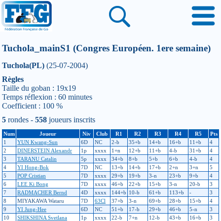
Tuchola_mainS1 (Congres Européen. 1ere semaine)
Tuchola(PL)
(25-07-2004)
Règles
Taille du goban : 19x19
Temps réflexion : 60 minutes
Coefficient : 100 %
5
rondes -
558
joueurs inscrits
Num
Joueur
Niv
Club
R1
R2
R3
R4
R5
Pts
1
YUN Kwang-Sun
6D
NC
2-b
35+b
14+b
16+b
11+b
4
2
DINERSTEIN Alexandr
1p
xxxx
1+n
12+b
11+b
4-b
31+b
4
3
TARANU Catalin
5p
xxxx
34+b
8+b
5+b
6+b
4-b
4
4
YI Hong-Bok
7D
NC
13+b
14+b
17+b
2+n
3+n
5
5
POP Cristian
7D
xxxx
29+b
19+b
3-n
23+b
9+b
4
6
LEE Ki Bong
7D
xxxx
46+b
22+b
15+b
3-n
20-b
3
7
RADMACHER Bernd
4D
xxxx
144+b
10-b
61+b
113+b
-
3
8
MIYAKAWA Wataru
7D
63Cl
37+b
3-n
69+b
28+b
15+b
4
9
YI Jung-Hee
6D
NC
51+b
17-b
29+b
46+b
5-n
3
10
SHIKSHINA Svetlana
1p
xxxx
22-b
7+n
12-b
43+b
16+b
3