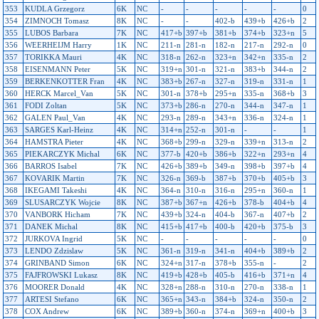
353
KUDLA Grzegorz
6K
NC
-
-
-
-
-
0
354
ZIMNOCH Tomasz
8K
NC
-
-
402-b
439+b
426+b
2
355
LUBOS Barbara
7K
NC
417+b
397+b
381+b
374+b
323+n
5
356
WEERHEIJM Harry
1K
NC
211-n
281-n
182-n
217-n
292-n
0
357
TORIKKA Mauri
4K
NC
318-n
262-n
323+n
342+n
335-n
2
358
EISENMANN Peter
5K
NC
319+n
301-n
321-n
383+b
344-n
2
359
BERKENKOTTER Fran
4K
NC
383+b
267-n
327-n
319-n
331-n
1
360
HERCK Marcel_Van
5K
NC
301-n
378+b
295+n
335-n
368+b
3
361
FODI Zoltan
5K
NC
373+b
286-n
270-n
344-n
347-n
1
362
GALEN Paul_Van
4K
NC
293-n
289-n
343+n
336-n
324-n
1
363
SARGES Karl-Heinz
4K
NC
314+n
252-n
301-n
-
-
1
364
HAMSTRA Pieter
4K
NC
368+b
299-n
329-n
339+n
313-n
2
365
PIEKARCZYK Michal
6K
NC
377-b
420+b
386+b
322+n
293+n
4
366
BARROS Isabel
7K
NC
426+b
389+b
349-n
398+b
397+b
4
367
KOVARIK Martin
7K
NC
326-n
369-b
387+b
370+b
405+b
3
368
IKEGAMI Takeshi
4K
NC
364-n
310-n
316-n
295+n
360-n
1
369
SLUSARCZYK Wojcie
8K
NC
387+b
367+n
426+b
378-b
404+b
4
370
VANBORK Hicham
7K
NC
439+b
324-n
404-b
367-n
407+b
2
371
DANEK Michal
8K
NC
415+b
417+b
400-b
420+b
375-b
3
372
JURKOVA Ingrid
5K
NC
-
-
-
-
-
0
373
LENDO Zdzislaw
5K
NC
361-n
319-n
341-n
404+b
389+b
2
374
GRINBAND Simon
6K
NC
324+n
317-n
378+b
355-n
-
2
375
FAJFROWSKI Lukasz
8K
NC
419+b
428+b
405-b
416+b
371+n
4
376
MOORER Donald
4K
NC
328+n
288-n
310-n
270-n
338-n
1
377
ARTESI Stefano
6K
NC
365+n
343-n
384+b
324-n
350-n
2
378
COX Andrew
6K
NC
389+b
360-n
374-n
369+n
400+b
3