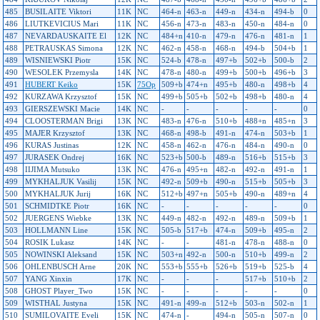
485
BUSILAITE Viktori
11K
NC
464-n
463-n
449-n
434-n
494-b
0
486
LIUTKEVICIUS Mari
11K
NC
456-n
473-n
483-n
450-n
484-n
0
487
NEVARDAUSKAITE El
12K
NC
484+n
410-n
479-n
476-n
481-n
1
488
PETRAUSKAS Simona
12K
NC
462-n
458-n
468-n
494-b
504+b
1
489
WISNIEWSKI Piotr
15K
NC
524-b
478-n
497+b
502+b
500-b
2
490
WESOLEK Przemysla
14K
NC
478-n
480-n
499+b
500+b
496+b
3
491
HUBERT Keiko
15K
75Op
509+b
474+n
495+b
480-n
498+b
4
492
KURZAWA Krzysztof
15K
NC
499+b
505+b
502+b
498+b
480-n
4
493
GIERSZEWSKI Macie
14K
NC
-
-
-
-
-
0
494
CLOOSTERMAN Brigi
13K
NC
483-n
476-n
510+b
488+n
485+n
3
495
MAJER Krzysztof
13K
NC
468-n
498-b
491-n
474-n
503+b
1
496
KURAS Justinas
12K
NC
458-n
462-n
476-n
484-n
490-n
0
497
JURASEK Ondrej
16K
NC
523+b
500-b
489-n
516+b
515+b
3
498
IIJIMA Mutsuko
13K
NC
476-n
495+n
482-n
492-n
491-n
1
499
MYKHALJUK Vasilij
15K
NC
492-n
509+b
490-n
515+b
505+b
3
500
MYKHALJUK Jurij
16K
NC
512+b
497+n
505+b
490-n
489+n
4
501
SCHMIDTKE Piotr
16K
NC
-
-
-
-
-
0
502
JUERGENS Wiebke
13K
NC
449-n
482-n
492-n
489-n
509+b
1
503
HOLLMANN Line
15K
NC
505-b
517+b
474-n
509+b
495-n
2
504
ROSIK Lukasz
14K
NC
-
-
481-n
478-n
488-n
0
505
NOWINSKI Aleksand
15K
NC
503+n
492-n
500-n
510+b
499-n
2
506
OHLENBUSCH Arne
20K
NC
553+b
555+b
526+b
519+b
525-b
4
507
YANG Xinxin
17K
NC
-
-
-
517+b
510+b
2
508
GHOST Player_Two
15K
NC
-
-
-
-
-
0
509
WISTHAL Justyna
15K
NC
491-n
499-n
512+b
503-n
502-n
1
510
SUMILOVAITE Eveli
15K
NC
474-n
-
494-n
505-n
507-n
0