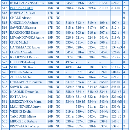
511
KOKOSZCZYNSKI Tom
18K
NC
545+b
519-b
532+b
512-b
524-b
2
512
PODPERA Lukas
16K
NC
500-n
515-b
509-n
511+n
516+b
2
513
KOBYLARZ Pawel
17K
NC
-
-
-
-
-
0
514
CHALIJ Alexsej
17K
NC
-
-
-
-
-
0
515
UNDZILLO Andrzej
17K
NC
516+b
512+n
519+b
499-n
497-n
3
516
SAWICKA Elzbieta
17K
NC
515-n
526+b
517+b
497-n
512-n
2
517
BAKUCIONIS Ernest
15K
NC
480-n
503-n
516-n
507-n
522-b
0
518
LEWANDOWSKA Agnie
19K
NC
526-b
521+b
524-b
541+b
519+b
3
519
CIUK Michal
19K
NC
533+b
511+n
515-n
506-n
518-n
2
520
LANGMAACK Jasper
20K
NC
536+b
528+b
535+b
522-b
534+n3
4
521
COSTEA Valeria
20K
NC
541+b
518-n
527+b
545+b
526+b
4
522
KRAJEWSKI Bartosz
20K
NC
537+b
538+b
530+b
520+n
517+n
5
523
GIELERT Andrzej
17K
NC
497-n
-
-
-
-
0
524
SCHILLING Kevin
20K
NC
489+n
544+b
518+n
532+b
511+n
5
525
BENCIK Sabina
19K
NC
-
527+b
545+b
526+b
506+n
4
526
ZIULEK Michal
18K
NC
518+n
516-n
506-n
525-n
521-n
1
527
OHLENBUSCH Soeren
20K
NC
547+b
525-n
521-n
555+b
545+b
3
528
SAWICKI Jan
20K
NC
539+b
520-n
544-n8
556+b
548+b
3
529
KASOLIK Dominika
20K
NC
558+b
554+b
548+b2
534-b
530-b2
3
530
EXTRA Erik
20K
NC
535+b
531+n5
522-n
540+b
529+n2
4
531
LESZCZYNSKA Marta
20K
NC
534+b
530-b5
554+b
543+b
538+b5
4
532
MALINOWSKA Justyn
18K
NC
-
545+b
511-n
524-n
533+b
2
533
WESSIG Evelin
20K
NC
519-n
549+b
547+b
544+b
532-n
3
534
TAKEUCHI Mieko
20K
NC
531-n
558+b
542+b
529+n
520-b3
3
535
MROCZEK Barbara
20K
NC
530-n
537+b
520-n
539-b
540-b
1
536
PRZYWECKI Wladysl
20K
NC
520-n
557+b
538-b
537+b
539-b
2