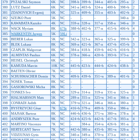
379
PYZALSKI Szymon
6K
NC
398-b
399+b
344-n
405+b
295-n
2
380
LUTZ Daniel
6K
NC
341-n
403+b
324-n
400-b
398+b
2
381
ZDANOVICH Evgenij
6K
NC
325-n
409+b
355-n
403-b
402+b
2
382
SZEJKO Piotr
5K
NC
-
-
-
-
340-n
0
383
KAWABATA Kazuko
4K
NC
359-n
328-n
317-n
358-n
346-n
0
384
WACK Myriam
8K
67St
388+b
402+b
377-n
415+b
406+b
4
385
WARKENTIN Jurgen
5K
59Li
-
-
-
-
-
0
386
BIERER Lukas
5K
NC
342-n
323-n
365-n
325-n
399+b
1
387
BLEK Lukasz
8K
NC
369-n
421+b
367-n
437+b
435+b
3
388
CZAPLIK Malgorzat
8K
NC
384-n
418-b
459+b
442+b
416+b
3
389
ALMINTAS Paulius
6K
NC
378-n
366-n
420+b
393+b
373-n
2
390
HEISEL Christoph
6K
NC
-
-
-
-
-
0
391
KAMUDA Marcin
10K
NC
445+b
423-b
444+b
424+b
438-b
3
392
BAETEN Olivier
7K
NC
-
-
-
-
-
0
393
SCHUHMACHER Domin
7K
NC
409-b
439+b
351+n
389-n
401+b
3
394
NOSEK Tomas
8K
NC
-
-
-
-
-
0
395
GASIOROWSKI Micha
8K
NC
-
-
-
-
-
0
396
TONKES Ivo
4K
NC
329-n
314-n
319-n
331-n
325-n
0
397
HJALMARSSON Mats
5K
NC
289-n
355-n
325+n
341-n
366-n
1
398
CONRADI Judith
6K
NC
379+n
321-n
346-n
366-n
380-n
1
399
BYSTRZYCKI César
7K
67St
416+b
379-n
409+b
350-n
386-n
2
400
MAJSAK Bartosz
8K
NC
446+b
436+b
371+n
380+n
378-n
4
401
ANDRYSZEK Piotr
9K
NC
424+b
425+b
442+b
417+b
393-n
4
402
MARTINO Vincenzo
7K
NC
-
384-n
354+n
426+b
381-n
2
403
HERTECANT Steve
7K
NC
442+b
380-n
435+b
381+n
326-n
3
404
VIDZIUNAS Gytis
6K
NC
340-n
349-n
370+n
373-n
369-n
1