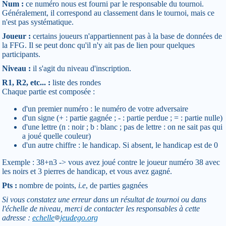
Num :
ce numéro nous est fourni par le responsable du tournoi.
Généralement, il correspond au classement dans le tournoi, mais ce
n'est pas systématique.
Joueur :
certains joueurs n'appartiennent pas à la base de données de
la FFG. Il se peut donc qu'il n'y ait pas de lien pour quelques
participants.
Niveau :
il s'agit du niveau d'inscription.
R1, R2, etc... :
liste des rondes
Chaque partie est composée :
d'un premier numéro : le numéro de votre adversaire
d'un signe (+ : partie gagnée ; - : partie perdue ; = : partie nulle)
d'une lettre (n : noir ; b : blanc ; pas de lettre : on ne sait pas qui
a joué quelle couleur)
d'un autre chiffre : le handicap. Si absent, le handicap est de 0
Exemple : 38+n3 -> vous avez joué contre le joueur numéro 38 avec
les noirs et 3 pierres de handicap, et vous avez gagné.
Pts :
nombre de points,
i.e
, de parties gagnées
Si vous constatez une erreur dans un résultat de tournoi ou dans
l'échelle de niveau, merci de contacter les responsables à cette
adresse :
echelle
jeudego.org