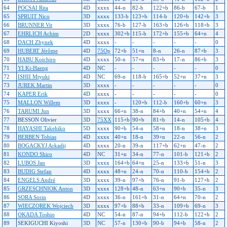
64
POCSAI Rita
4D
xxxx
44-n
82-b
122+b
86-b
67-b
1
65
SPRUIT Nico
3D
xxxx
133-b
123+b
114-b
120+b
142+b
3
66
BRUNNER Vit
3D
xxxx
76-b
127-b
163+b
126+b
118+b
3
67
EHRLICH Achim
2D
xxxx
302+b
115-b
172+b
155+b
64+n
4
68
DACH Zbynek
4D
xxxx
-
-
-
-
-
0
69
HUBERT Jérôme
4D
75Op
72+b
51+n
8-n
26-n
87+b
3
70
HABU Koichiro
4D
xxxx
50-n
57+n
83+b
17-n
86+b
3
71
YI Ki-Haeng
4D
NC
-
-
-
-
-
0
72
ISHII Miyuki
4D
NC
69-n
118-b
165+b
52+n
37+n
3
73
JUREK Martin
3D
xxxx
-
-
-
-
-
0
74
KAPER Erik
4D
xxxx
-
-
-
-
-
0
75
MALLON Willem
3D
xxxx
-
120+b
112-b
160+b
60+n
3
76
TARUMI Jun
3D
xxxx
66+n
38-n
84+b
40+n
54+n
4
77
BESSON Olivier
3D
75XX
115+b
90+b
81+b
14-n
105+b
4
78
HAYASHI Takehiko
5D
xxxx
90+b
54-n
58+n
18-n
38+n
3
79
BERBEN Tobias
4D
xxxx
40+n
18-n
39+n
22-n
56-n
2
80
BOGACKYJ Arkadij
4D
xxxx
20-n
39-n
117+b
62+n
47-n
2
81
KONDO Shiro
4D
NC
31+n
34-n
77-n
101-b
121+b
2
82
LUBOS Jan
3D
xxxx
164+b
64+n
25-n
133+b
51-n
3
83
BUDIG Stefan
4D
xxxx
48+n
24-n
70-n
110-b
154+b
2
84
ENGELS André
3D
xxxx
39-n
97+b
76-n
91-b
127+b
2
85
GRZESCHNIOK Anton
3D
xxxx
128+b
48-n
63+n
90+b
35-n
3
86
SORA Sorin
4D
xxxx
36-n
161+b
31-n
64+n
70-n
2
87
WIECZOREK Wojciech
3D
xxxx
97+b
88+b
33-n
109+b
69-n
3
88
OKADA Toshio
4D
NC
54-n
87-n
94+b
112-b
122+b
2
89
SEKIGUCHI Kiyoshi
3D
NC
57-n
130+b
90-b
94+b
58-n
2