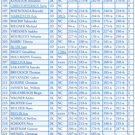
195
KINDZIUK Arkadius
2K
NC
215+b
275+b
242+b
216+b
170+n
5
196
CHRISTOFFERSEN Terje
1D
NC
-
-
-
-
-
0
197
MATSUNAGA Kiyoshi
2K
NC
307+b
214+b
285+b
244+b
224+b
5
198
WARKENTIN Eric
1D
08Ch
134+n
132-n
204+b
139+n
156-n
3
199
MACHII Takayuki
2D
NC
156-n
124-n
229+b
171-n
240+b
2
200
RIEGNER Michael
2D
NC
94-n
173-n
148-n
273+b
202+b
2
201
VIRTANEN Jaakko
1K
NC
253+b
229-b
281+b
227+b
190-n
3
202
MOURGUES Sebastie
1D
NC
227+b
163-n
130-n
194+n
200-n
2
203
BARBU Tiberiu
1D
NC
99-n
190+n
137-n
141-n
210-b
1
204
BLOM Jaap
1D
xxxx
170-n
194+n
198-n
168-n
256+b
2
205
PAGET Géraldine
1K
13Ma
214+b
134-n
194-n
209+b
150-n
2
206
HOLLMANN Tommy
1K
NC
220+b
213+b
238-b
193-n
185-n
2
207
HRICOVA Jana
1K
xxxx
221-b
183-n
279+b
268+b
208-b
2
208
SAKASHITA Satoshi
1K
NC
209-b
278+b
178-n
304+b
207+n
3
209
BRUCKSCH Thomas
1K
NC
208+n
216-b
184-n
205-n
254+b
2
210
DEVANSZKI Gabor
2K
NC
309+b
233-b
254+b
248+b
203+n
4
211
KUEHNE Christian
1K
NC
356+b
148-n
222-b
285+b
271+b
3
212
JANSEN Jan_Willem
2K
NC
294+b
292+b
233-b
183-n
215+b
3
213
OHLENBUSCH Birgit
1K
NC
285+b
206-n
245+b
190-n
225-b
2
214
WAGNER Andre
1K
NC
205-n
197-n
315+b
251+b
222+b
3
215
RICHTER Uwe
2K
NC
195-n
219-b
332+b
311+b
212-n
2
216
MULDER Hans
1K
NC
250+b
209+n
240-b
195-n
302+b
3
217
PAVLIK Ivo
1K
xxxx
178-n
143-n
246-b
356+b
303+b
2
218
SCHMIGA Steffen
1K
NC
292+b
302+b
243-b
131-n
184-n
2
219
SCHOOTS Nico
2K
NC
222-b
215+n
232+b
246-b
235-b
2
220
BERTRAM Gunnar
1K
NC
206-n
285-b
276+b
245-b
287+b
2
221
WENZEL Christian
1K
NC
207+n
177-n
185+n
-
-
2