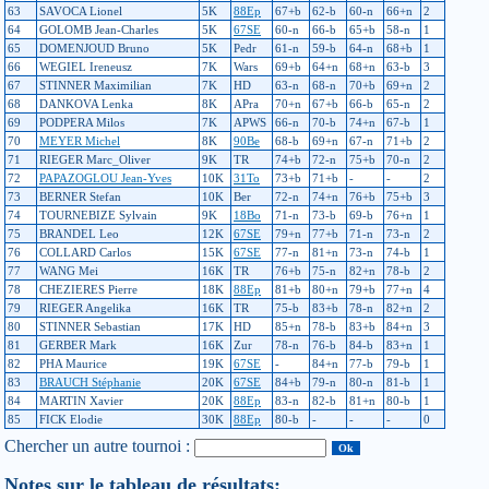
63
SAVOCA Lionel
5K
88Ep
67+b
62-b
60-n
66+n
2
64
GOLOMB Jean-Charles
5K
67SE
60-n
66-b
65+b
58-n
1
65
DOMENJOUD Bruno
5K
Pedr
61-n
59-b
64-n
68+b
1
66
WEGIEL Ireneusz
7K
Wars
69+b
64+n
68+n
63-b
3
67
STINNER Maximilian
7K
HD
63-n
68-n
70+b
69+n
2
68
DANKOVA Lenka
8K
APra
70+n
67+b
66-b
65-n
2
69
PODPERA Milos
7K
APWS
66-n
70-b
74+n
67-b
1
70
MEYER Michel
8K
90Be
68-b
69+n
67-n
71+b
2
71
RIEGER Marc_Oliver
9K
TR
74+b
72-n
75+b
70-n
2
72
PAPAZOGLOU Jean-Yves
10K
31To
73+b
71+b
-
-
2
73
BERNER Stefan
10K
Ber
72-n
74+n
76+b
75+b
3
74
TOURNEBIZE Sylvain
9K
18Bo
71-n
73-b
69-b
76+n
1
75
BRANDEL Leo
12K
67SE
79+n
77+b
71-n
73-n
2
76
COLLARD Carlos
15K
67SE
77-n
81+n
73-n
74-b
1
77
WANG Mei
16K
TR
76+b
75-n
82+n
78-b
2
78
CHEZIERES Pierre
18K
88Ep
81+b
80+n
79+b
77+n
4
79
RIEGER Angelika
16K
TR
75-b
83+b
78-n
82+n
2
80
STINNER Sebastian
17K
HD
85+n
78-b
83+b
84+n
3
81
GERBER Mark
16K
Zur
78-n
76-b
84-b
83+n
1
82
PHA Maurice
19K
67SE
-
84+n
77-b
79-b
1
83
BRAUCH Stéphanie
20K
67SE
84+b
79-n
80-n
81-b
1
84
MARTIN Xavier
20K
88Ep
83-n
82-b
81+n
80-b
1
85
FICK Elodie
30K
88Ep
80-b
-
-
-
0
Chercher un autre tournoi :
Notes sur le tableau de résultats: