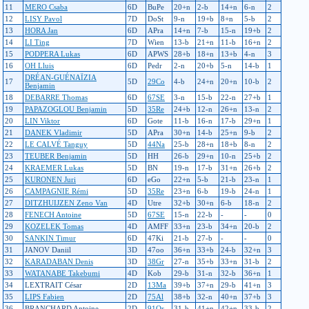
11
MERO Csaba
6D
BuPe
20+n
2-b
14+n
6-n
2
12
LISY Pavol
7D
DoSt
9-n
19+b
8+n
5-b
2
13
HORA Jan
6D
APra
14+n
7-b
15-n
19+b
2
14
LI Ting
7D
Wien
13-b
21+n
11-b
16+n
2
15
PODPERA Lukas
6D
APWS
28+b
18+n
13+b
4-n
3
16
OH Lluis
6D
Pedr
2-n
20+b
5-n
14-b
1
DRÉAN-GUÉNAÏZIA
17
5D
29Co
4-b
24+n
20+n
10-b
2
Benjamin
18
DEBARRE Thomas
6D
67SE
3-n
15-b
22-n
27+b
1
19
PAPAZOGLOU Benjamin
5D
35Re
24+b
12-n
26+n
13-n
2
20
LIN Viktor
6D
Gote
11-b
16-n
17-b
29+n
1
21
DANEK Vladimir
5D
APra
30+n
14-b
25+n
9-b
2
22
LE CALVÉ Tanguy
5D
44Na
25-b
28+n
18+b
8-n
2
23
TEUBER Benjamin
5D
HH
26-b
29+n
10-n
25+b
2
24
KRAEMER Lukas
5D
BN
19-n
17-b
31+n
26+b
2
25
KURONEN Juri
6D
eGo
22+n
5-b
21-b
23-n
1
26
CAMPAGNIE Rémi
5D
35Re
23+n
6-b
19-b
24-n
1
27
DITZHUIJZEN Zeno Van
4D
Utre
32+b
30+n
6-b
18-n
2
28
FENECH Antoine
5D
67SE
15-n
22-b
-
-
0
29
KOZELEK Tomas
4D
AMFF
33+n
23-b
34+n
20-b
2
30
SANKIN Timur
6D
47Ki
21-b
27-b
-
-
0
31
JANOV Daniil
3D
47oo
36+n
33+b
24-b
32+n
3
32
KARADABAN Denis
3D
38Gr
27-n
35+b
33+n
31-b
2
33
WATANABE Takebumi
4D
Kob
29-b
31-n
32-b
36+n
1
34
LEXTRAIT César
2D
13Ma
39+b
37+n
29-b
41+n
3
35
LIPS Fabien
2D
75Al
38+b
32-n
40+n
37+b
3
36
BRANCHARD Antoine
2D
91Or
31-b
41+n
42+n
33-b
2