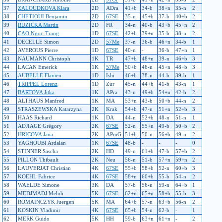
37
ZALOUDKOVA Klara
2D
ADra
41+b
34-b
38+n
35-n
2
38
CHETIOUI Benjamin
2D
67SE
35-n
45+b
37-b
40+b
2
39
RUZICKA Martin
2D
FR
34-n
40-b
43+b
45+n
2
40
CAO Ngoc-Trang
1D
67SE
42+b
39+n
35-b
38-n
2
41
DECELLE Simon
2D
57Me
37-n
36-b
46+n
34-b
1
42
AVEROUS Pierre
1D
67SE
40-n
-
36-b
47+n
1
43
NAUMANN Christoph
1K
TR
47+b
48+n
39-n
46+b
3
44
LACAN Emerick
1K
57Me
50+b
46-n
45+n
48+b
3
45
AUBELLE Flavien
1D
Ishi
46+b
38-n
44-b
39-b
1
46
TRIPPEL Lorenz
1D
Zur
45-n
44+b
41-b
43-n
1
47
BARTOVA Jitka
1K
APra
43-n
49+b
54+n
42-b
2
48
ALTHAUS Manfred
1K
MA
53+n
43-b
50+b
44-n
2
49
STRASZEWSKA Katarzyna
2K
Krak
54+b
47-n
51+n
52+b
3
50
HAAS Richard
1K
DA
44-n
52+b
48-n
51-n
1
51
ADJIAGE Grégory
2K
67SE
52-n
55+n
49-b
50+b
2
52
HRICOVA Jana
2K
APmG
51+b
50-n
56+b
49-n
2
53
YAGHOUBI Ardalan
1K
67SE
48-b
-
-
-
0
54
STINNER Sascha
2K
HD
49-n
61+b
47-b
57+b
2
55
PILLON Thibault
2K
Neu
56-n
51-b
57+n
59+n
2
56
LAUVERJAT Christian
4K
67SE
55+b
58+b
52-n
60+b
3
57
KOEHL Fabrice
4K
67SE
58+n
60+b
55-b
54-n
2
58
WAELDE Simone
3K
DA
57-b
56-n
59-n
64+b
1
59
MEDJMADJ Mehdi
5K
67SE
62+n
65+n
58+b
55-b
3
60
ROMAINCZYK Juergen
5K
MA
64+b
57-n
63+b
56-n
2
61
KOSKIN Vladimir
4K
67SE
65+b
54-n
62-b
-
1
62
MERK Guido
5K
HH
59-b
63+n
61+n
-
2