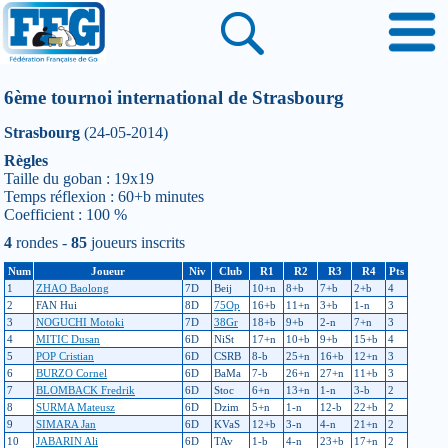
6ème tournoi international de Strasbourg
Strasbourg
(24-05-2014)
Règles
Taille du goban : 19x19
Temps réflexion : 60+b minutes
Coefficient : 100 %
4
rondes -
85
joueurs inscrits
Num
Joueur
Niv
Club
R1
R2
R3
R4
Pts
1
ZHAO Baolong
7D
Beij
10+n
8+b
7+b
2+b
4
2
FAN Hui
8D
75Op
16+b
11+n
3+b
1-n
3
3
NOGUCHI Motoki
7D
38Gr
18+b
9+b
2-n
7+n
3
4
MITIC Dusan
6D
NiSt
17+n
10+b
9+b
15+b
4
5
POP Cristian
6D
CSRB
8-b
25+n
16+b
12+n
3
6
BURZO Cornel
6D
BaMa
7-b
26+n
27+n
11+b
3
7
BLOMBACK Fredrik
6D
Stoc
6+n
13+n
1-n
3-b
2
8
SURMA Mateusz
6D
Dzim
5+n
1-n
12-b
22+b
2
9
SIMARA Jan
6D
KVaS
12+b
3-n
4-n
21+n
2
10
JABARIN Ali
6D
TAv
1-b
4-n
23+b
17+n
2