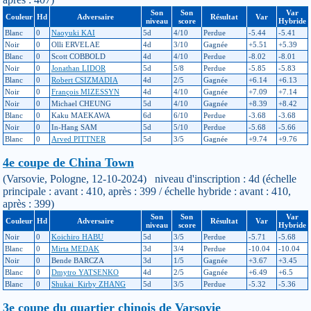
Son
Son
Var
Couleur
Hd
Adversaire
Résultat
Var
niveau
score
Hybride
Blanc
0
Naoyuki KAI
5d
4/10
Perdue
-5.44
-5.41
Noir
0
Olli ERVELAE
4d
3/10
Gagnée
+5.51
+5.39
Blanc
0
Scott COBBOLD
4d
4/10
Perdue
-8.02
-8.01
Noir
0
Jonathan LIDOR
5d
5/8
Perdue
-5.85
-5.83
Blanc
0
Robert CSIZMADIA
4d
2/5
Gagnée
+6.14
+6.13
Noir
0
François MIZESSYN
4d
4/10
Gagnée
+7.09
+7.14
Noir
0
Michael CHEUNG
5d
4/10
Gagnée
+8.39
+8.42
Blanc
0
Kaku MAEKAWA
6d
6/10
Perdue
-3.68
-3.68
Noir
0
In-Hang SAM
5d
5/10
Perdue
-5.68
-5.66
Blanc
0
Arved PITTNER
5d
3/5
Gagnée
+9.74
+9.76
4e coupe de China Town
(Varsovie, Pologne, 12-10-2024) niveau d'inscription : 4d (échelle
principale : avant : 410, après : 399 / échelle hybride : avant : 410,
après : 399)
Son
Son
Var
Couleur
Hd
Adversaire
Résultat
Var
niveau
score
Hybride
Noir
0
Koichiro HABU
5d
3/5
Perdue
-5.71
-5.68
Blanc
0
Mirta MEDAK
3d
3/4
Perdue
-10.04
-10.04
Noir
0
Bende BARCZA
3d
1/5
Gagnée
+3.67
+3.45
Blanc
0
Dmytro YATSENKO
4d
2/5
Gagnée
+6.49
+6.5
Blanc
0
Shukai_Kirby ZHANG
5d
3/5
Perdue
-5.32
-5.36
3e coupe du quartier chinois de Varsovie