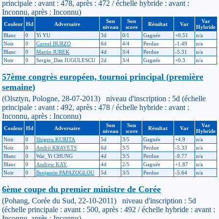
principale : avant : 478, après : 472 / échelle hybride : avant :
Inconnu, après : Inconnu)
Son
Son
Var
Couleur
Hd
Adversaire
Résultat
Var
niveau
score
Hybride
Blanc
0
Yi YU
3d
0/1
Gagnée
+0.51
n/a
Noir
0
Cornel BURZO
6d
4/4
Perdue
-1.49
n/a
Blanc
0
Martin JUREK
4d
3/4
Perdue
-5.31
n/a
Noir
0
Sergiu_Dan IUGULESCU
2d
3/4
Gagnée
+0.3
n/a
57ème congrès européen, tournoi principal (première
semaine)
(Olsztyn, Pologne, 28-07-2013) niveau d'inscription : 5d (échelle
principale : avant : 492, après : 478 / échelle hybride : avant :
Inconnu, après : Inconnu)
Son
Son
Var
Couleur
Hd
Adversaire
Résultat
Var
niveau
score
Hybride
Noir
0
Shigeru KURITA
5d
3/5
Gagnée
+4.9
n/a
Noir
0
Andrii KRAVETS
6d
3/5
Perdue
-5.33
n/a
Blanc
0
Wai_Yi CHUNG
4d
3/5
Perdue
-9.77
n/a
Blanc
0
Andrew KAY
4d
2/5
Gagnée
+1.87
n/a
Noir
0
Benjamin PAPAZOGLOU
5d
3/5
Perdue
-5.64
n/a
6ème coupe du premier ministre de Corée
(Pohang, Corée du Sud, 22-10-2011) niveau d'inscription : 5d
(échelle principale : avant : 500, après : 492 / échelle hybride : avant :
Inconnu, après : Inconnu)