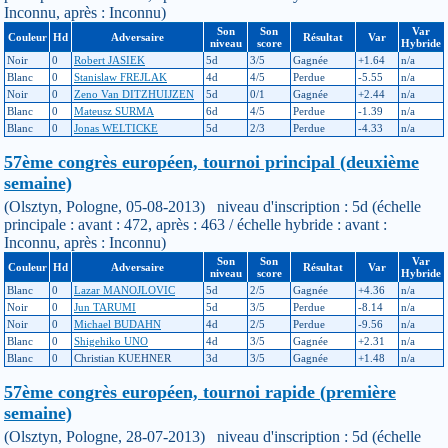
Inconnu, après : Inconnu)
Son
Son
Var
Couleur
Hd
Adversaire
Résultat
Var
niveau
score
Hybride
Noir
0
Robert JASIEK
5d
3/5
Gagnée
+1.64
n/a
Blanc
0
Stanislaw FREJLAK
4d
4/5
Perdue
-5.55
n/a
Noir
0
Zeno Van DITZHUIJZEN
5d
0/1
Gagnée
+2.44
n/a
Blanc
0
Mateusz SURMA
6d
4/5
Perdue
-1.39
n/a
Blanc
0
Jonas WELTICKE
5d
2/3
Perdue
-4.33
n/a
57ème congrès européen, tournoi principal (deuxième
semaine)
(Olsztyn, Pologne, 05-08-2013) niveau d'inscription : 5d (échelle
principale : avant : 472, après : 463 / échelle hybride : avant :
Inconnu, après : Inconnu)
Son
Son
Var
Couleur
Hd
Adversaire
Résultat
Var
niveau
score
Hybride
Blanc
0
Lazar MANOJLOVIC
5d
2/5
Gagnée
+4.36
n/a
Noir
0
Jun TARUMI
5d
3/5
Perdue
-8.14
n/a
Noir
0
Michael BUDAHN
4d
2/5
Perdue
-9.56
n/a
Blanc
0
Shigehiko UNO
4d
3/5
Gagnée
+2.31
n/a
Blanc
0
Christian KUEHNER
3d
3/5
Gagnée
+1.48
n/a
57ème congrès européen, tournoi rapide (première
semaine)
(Olsztyn, Pologne, 28-07-2013) niveau d'inscription : 5d (échelle