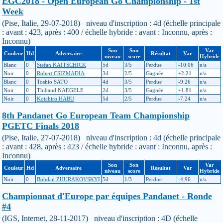
EGC2018 - Open European Go Championship - 1st
Week
(Pise, Italie, 29-07-2018) niveau d'inscription : 4d (échelle principale
: avant : 423, après : 400 / échelle hybride : avant : Inconnu, après :
Inconnu)
Son
Son
Var
Couleur
Hd
Adversaire
Résultat
Var
niveau
score
Hybride
Blanc
0
Stefan KAITSCHICK
5d
3/5
Perdue
-10.06
n/a
Noir
0
Robert CSIZMADIA
3d
2/5
Gagnée
+2.21
n/a
Blanc
0
Toshio SATO
4d
3/5
Perdue
-9.26
n/a
Noir
0
Thibaud NAEGELE
2d
3/5
Gagnée
+1.81
n/a
Noir
0
Koichiro HABU
5d
2/5
Perdue
-7.24
n/a
8th Pandanet Go European Team Championship
PGETC Finals 2018
(Pise, Italie, 27-07-2018) niveau d'inscription : 4d (échelle principale
: avant : 428, après : 423 / échelle hybride : avant : Inconnu, après :
Inconnu)
Son
Son
Var
Couleur
Hd
Adversaire
Résultat
Var
niveau
score
Hybride
Noir
0
Bohdan ZHURAKOVSKYI
5d
1/3
Perdue
-4.96
n/a
Championnat d'Europe par équipes Pandanet - Ronde
#4
(IGS, Internet, 28-11-2017) niveau d'inscription : 4D (échelle