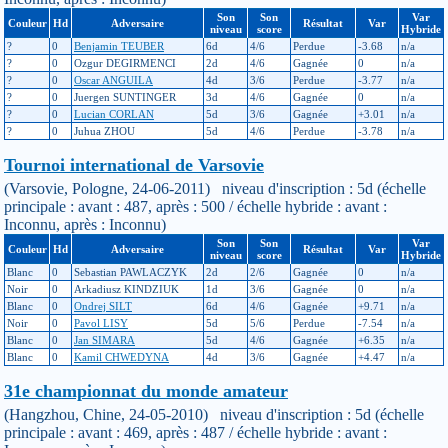
Son
Son
Var
Couleur
Hd
Adversaire
Résultat
Var
niveau
score
Hybride
?
0
Benjamin TEUBER
6d
4/6
Perdue
-3.68
n/a
?
0
Ozgur DEGIRMENCI
2d
4/6
Gagnée
0
n/a
?
0
Oscar ANGUILA
4d
3/6
Perdue
-3.77
n/a
?
0
Juergen SUNTINGER
3d
4/6
Gagnée
0
n/a
?
0
Lucian CORLAN
5d
3/6
Gagnée
+3.01
n/a
?
0
Juhua ZHOU
5d
4/6
Perdue
-3.78
n/a
Tournoi international de Varsovie
(Varsovie, Pologne, 24-06-2011) niveau d'inscription : 5d (échelle
principale : avant : 487, après : 500 / échelle hybride : avant :
Inconnu, après : Inconnu)
Son
Son
Var
Couleur
Hd
Adversaire
Résultat
Var
niveau
score
Hybride
Blanc
0
Sebastian PAWLACZYK
2d
2/6
Gagnée
0
n/a
Noir
0
Arkadiusz KINDZIUK
1d
3/6
Gagnée
0
n/a
Blanc
0
Ondrej SILT
6d
4/6
Gagnée
+9.71
n/a
Noir
0
Pavol LISY
5d
5/6
Perdue
-7.54
n/a
Blanc
0
Jan SIMARA
5d
4/6
Gagnée
+6.35
n/a
Blanc
0
Kamil CHWEDYNA
4d
3/6
Gagnée
+4.47
n/a
31e championnat du monde amateur
(Hangzhou, Chine, 24-05-2010) niveau d'inscription : 5d (échelle
principale : avant : 469, après : 487 / échelle hybride : avant :