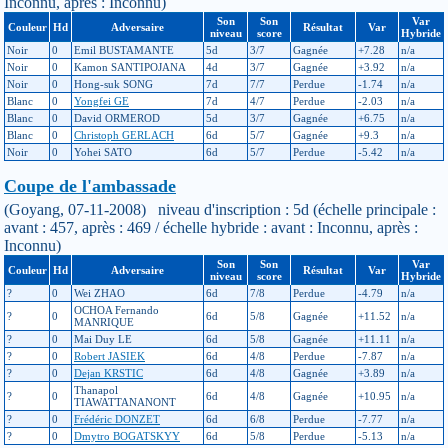
Inconnu, après : Inconnu)
Son
Son
Var
Couleur
Hd
Adversaire
Résultat
Var
niveau
score
Hybride
Noir
0
Emil BUSTAMANTE
5d
3/7
Gagnée
+7.28
n/a
Noir
0
Kamon SANTIPOJANA
4d
3/7
Gagnée
+3.92
n/a
Noir
0
Hong-suk SONG
7d
7/7
Perdue
-1.74
n/a
Blanc
0
Yongfei GE
7d
4/7
Perdue
-2.03
n/a
Blanc
0
David ORMEROD
5d
3/7
Gagnée
+6.75
n/a
Blanc
0
Christoph GERLACH
6d
5/7
Gagnée
+9.3
n/a
Noir
0
Yohei SATO
6d
5/7
Perdue
-5.42
n/a
Coupe de l'ambassade
(Goyang, 07-11-2008) niveau d'inscription : 5d (échelle principale :
avant : 457, après : 469 / échelle hybride : avant : Inconnu, après :
Inconnu)
Son
Son
Var
Couleur
Hd
Adversaire
Résultat
Var
niveau
score
Hybride
?
0
Wei ZHAO
6d
7/8
Perdue
-4.79
n/a
OCHOA Fernando
?
0
6d
5/8
Gagnée
+11.52
n/a
MANRIQUE
?
0
Mai Duy LE
6d
5/8
Gagnée
+11.11
n/a
?
0
Robert JASIEK
6d
4/8
Perdue
-7.87
n/a
?
0
Dejan KRSTIC
6d
4/8
Gagnée
+3.89
n/a
Thanapol
?
0
6d
4/8
Gagnée
+10.95
n/a
TIAWATTANANONT
?
0
Frédéric DONZET
6d
6/8
Perdue
-7.77
n/a
?
0
Dmytro BOGATSKYY
6d
5/8
Perdue
-5.13
n/a