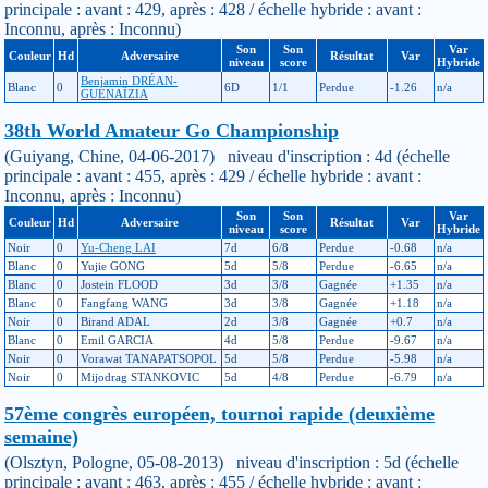
principale : avant : 429, après : 428 / échelle hybride : avant :
Inconnu, après : Inconnu)
Son
Son
Var
Couleur
Hd
Adversaire
Résultat
Var
niveau
score
Hybride
Benjamin DRÉAN-
Blanc
0
6D
1/1
Perdue
-1.26
n/a
GUÉNAÏZIA
38th World Amateur Go Championship
(Guiyang, Chine, 04-06-2017) niveau d'inscription : 4d (échelle
principale : avant : 455, après : 429 / échelle hybride : avant :
Inconnu, après : Inconnu)
Son
Son
Var
Couleur
Hd
Adversaire
Résultat
Var
niveau
score
Hybride
Noir
0
Yu-Cheng LAI
7d
6/8
Perdue
-0.68
n/a
Blanc
0
Yujie GONG
5d
5/8
Perdue
-6.65
n/a
Blanc
0
Jostein FLOOD
3d
3/8
Gagnée
+1.35
n/a
Blanc
0
Fangfang WANG
3d
3/8
Gagnée
+1.18
n/a
Noir
0
Birand ADAL
2d
3/8
Gagnée
+0.7
n/a
Blanc
0
Emil GARCIA
4d
5/8
Perdue
-9.67
n/a
Noir
0
Vorawat TANAPATSOPOL
5d
5/8
Perdue
-5.98
n/a
Noir
0
Mijodrag STANKOVIC
5d
4/8
Perdue
-6.79
n/a
57ème congrès européen, tournoi rapide (deuxième
semaine)
(Olsztyn, Pologne, 05-08-2013) niveau d'inscription : 5d (échelle
principale : avant : 463, après : 455 / échelle hybride : avant :