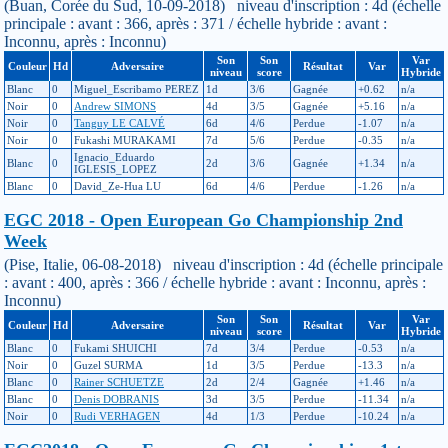
(Buan, Corée du Sud, 10-09-2018) niveau d'inscription : 4d (échelle
principale : avant : 366, après : 371 / échelle hybride : avant :
Inconnu, après : Inconnu)
Son
Son
Var
Couleur
Hd
Adversaire
Résultat
Var
niveau
score
Hybride
Blanc
0
Miguel_Escribamo PEREZ
1d
3/6
Gagnée
+0.62
n/a
Noir
0
Andrew SIMONS
4d
3/5
Gagnée
+5.16
n/a
Noir
0
Tanguy LE CALVÉ
6d
4/6
Perdue
-1.07
n/a
Noir
0
Fukashi MURAKAMI
7d
5/6
Perdue
-0.35
n/a
Ignacio_Eduardo
Blanc
0
2d
3/6
Gagnée
+1.34
n/a
IGLESIS_LOPEZ
Blanc
0
David_Ze-Hua LU
6d
4/6
Perdue
-1.26
n/a
EGC 2018 - Open European Go Championship 2nd
Week
(Pise, Italie, 06-08-2018) niveau d'inscription : 4d (échelle principale
: avant : 400, après : 366 / échelle hybride : avant : Inconnu, après :
Inconnu)
Son
Son
Var
Couleur
Hd
Adversaire
Résultat
Var
niveau
score
Hybride
Blanc
0
Fukami SHUICHI
7d
3/4
Perdue
-0.53
n/a
Noir
0
Guzel SURMA
1d
3/5
Perdue
-13.3
n/a
Blanc
0
Rainer SCHUETZE
2d
2/4
Gagnée
+1.46
n/a
Blanc
0
Denis DOBRANIS
3d
3/5
Perdue
-11.34
n/a
Noir
0
Rudi VERHAGEN
4d
1/3
Perdue
-10.24
n/a