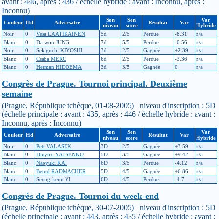
avant : 446, après : 436 / échelle hybride : avant : Inconnu, après :
Inconnu)
Son
Son
Var
Couleur
Hd
Adversaire
Résultat
Var
niveau
score
Hybride
Noir
0
Vesa LAATIKAINEN
5d
2/5
Perdue
-8.31
n/a
Blanc
0
Da-won JUNG
7d
5/5
Perdue
-0.56
n/a
Noir
0
Sekiguchi KIYOSHI
3d
2/5
Gagnée
+2.39
n/a
Blanc
0
Csaba MERO
6d
2/5
Perdue
-3.36
n/a
Blanc
0
Herman HIDDEMA
3d
3/5
Gagnée
0
n/a
Congrès de Prague. Tournoi principal. Deuxième
semaine
(Prague, République tchèque, 01-08-2005) niveau d'inscription : 5D
(échelle principale : avant : 435, après : 446 / échelle hybride : avant :
Inconnu, après : Inconnu)
Son
Son
Var
Couleur
Hd
Adversaire
Résultat
Var
niveau
score
Hybride
Noir
0
Petr VALASEK
3D
2/5
Gagnée
+3.59
n/a
Blanc
0
Dmytro YATSENKO
5D
3/5
Gagnée
+9.42
n/a
Blanc
0
Naoyuki KAI
6D
3/5
Perdue
-4.12
n/a
Blanc
0
Bernd RADMACHER
5D
4/5
Gagnée
+6.86
n/a
Blanc
0
Seong-keun YI
6D
4/5
Perdue
-4.7
n/a
Congrès de Prague. Tournoi du week-end
(Prague, République tchèque, 30-07-2005) niveau d'inscription : 5D
(échelle principale : avant : 443, après : 435 / échelle hybride : avant :