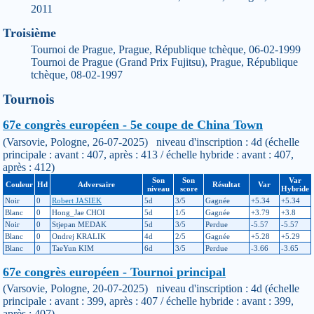
2011
Troisième
Tournoi de Prague, Prague, République tchèque, 06-02-1999
Tournoi de Prague (Grand Prix Fujitsu), Prague, République
tchèque, 08-02-1997
Tournois
67e congrès européen - 5e coupe de China Town
(Varsovie, Pologne, 26-07-2025) niveau d'inscription : 4d (échelle
principale : avant : 407, après : 413 / échelle hybride : avant : 407,
après : 412)
Son
Son
Var
Couleur
Hd
Adversaire
Résultat
Var
niveau
score
Hybride
Noir
0
Robert JASIEK
5d
3/5
Gagnée
+5.34
+5.34
Blanc
0
Hong_Jae CHOI
5d
1/5
Gagnée
+3.79
+3.8
Noir
0
Stjepan MEDAK
5d
3/5
Perdue
-5.57
-5.57
Blanc
0
Ondrej KRALIK
4d
2/5
Gagnée
+5.28
+5.29
Blanc
0
TaeYun KIM
6d
3/5
Perdue
-3.66
-3.65
67e congrès européen - Tournoi principal
(Varsovie, Pologne, 20-07-2025) niveau d'inscription : 4d (échelle
principale : avant : 399, après : 407 / échelle hybride : avant : 399,
après : 407)