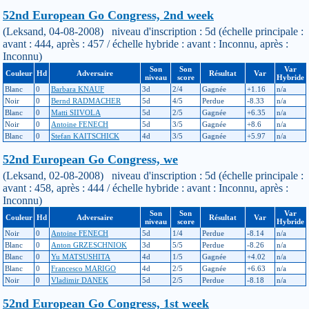
52nd European Go Congress, 2nd week
(Leksand, 04-08-2008) niveau d'inscription : 5d (échelle principale :
avant : 444, après : 457 / échelle hybride : avant : Inconnu, après :
Inconnu)
Son
Son
Var
Couleur
Hd
Adversaire
Résultat
Var
niveau
score
Hybride
Blanc
0
Barbara KNAUF
3d
2/4
Gagnée
+1.16
n/a
Noir
0
Bernd RADMACHER
5d
4/5
Perdue
-8.33
n/a
Blanc
0
Matti SIIVOLA
5d
2/5
Gagnée
+6.35
n/a
Noir
0
Antoine FENECH
5d
3/5
Gagnée
+8.6
n/a
Blanc
0
Stefan KAITSCHICK
4d
3/5
Gagnée
+5.97
n/a
52nd European Go Congress, we
(Leksand, 02-08-2008) niveau d'inscription : 5d (échelle principale :
avant : 458, après : 444 / échelle hybride : avant : Inconnu, après :
Inconnu)
Son
Son
Var
Couleur
Hd
Adversaire
Résultat
Var
niveau
score
Hybride
Noir
0
Antoine FENECH
5d
1/4
Perdue
-8.14
n/a
Blanc
0
Anton GRZESCHNIOK
3d
5/5
Perdue
-8.26
n/a
Blanc
0
Yu MATSUSHITA
4d
1/5
Gagnée
+4.02
n/a
Blanc
0
Francesco MARIGO
4d
2/5
Gagnée
+6.63
n/a
Noir
0
Vladimir DANEK
5d
2/5
Perdue
-8.18
n/a
52nd European Go Congress, 1st week