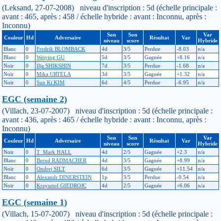
(Leksand, 27-07-2008) niveau d'inscription : 5d (échelle principale :
avant : 465, après : 458 / échelle hybride : avant : Inconnu, après :
Inconnu)
Son
Son
Var
Couleur
Hd
Adversaire
Résultat
Var
niveau
score
Hybride
Blanc
0
Fredrik BLOMBACK
4d
3/5
Perdue
-8.03
n/a
Blanc
0
Weiying GU
5d
3/5
Gagnée
+8.16
n/a
Noir
0
Ilja SHIKSHIN
7d
3/5
Perdue
-1.68
n/a
Noir
0
Mika URTELA
3d
3/5
Gagnée
+1.32
n/a
Noir
0
Sun Ki KIM
6d
4/5
Perdue
-6.95
n/a
EGC (semaine 2)
(Villach, 23-07-2007) niveau d'inscription : 5d (échelle principale :
avant : 436, après : 465 / échelle hybride : avant : Inconnu, après :
Inconnu)
Son
Son
Var
Couleur
Hd
Adversaire
Résultat
Var
niveau
score
Hybride
Noir
0
T_Mark HALL
4d
2/5
Gagnée
+2.3
n/a
Blanc
0
Bernd RADMACHER
4d
3/5
Gagnée
+8.99
n/a
Noir
0
Ondrej SILT
6d
3/5
Gagnée
+11.54
n/a
Blanc
0
Alexandr DINERSTEIN
1p
3/5
Perdue
-0.54
n/a
Noir
0
Krzysztof GIEDROJC
4d
2/5
Gagnée
+6.06
n/a
EGC (semaine 1)
(Villach, 15-07-2007) niveau d'inscription : 5d (échelle principale :