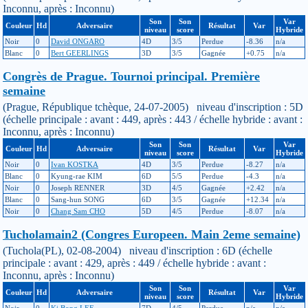
Inconnu, après : Inconnu)
Son
Son
Var
Couleur
Hd
Adversaire
Résultat
Var
niveau
score
Hybride
Noir
0
David ONGARO
4D
3/5
Perdue
-8.36
n/a
Blanc
0
Bert GEERLINGS
3D
3/5
Gagnée
+0.75
n/a
Congrès de Prague. Tournoi principal. Première
semaine
(Prague, République tchèque, 24-07-2005) niveau d'inscription : 5D
(échelle principale : avant : 449, après : 443 / échelle hybride : avant :
Inconnu, après : Inconnu)
Son
Son
Var
Couleur
Hd
Adversaire
Résultat
Var
niveau
score
Hybride
Noir
0
Ivan KOSTKA
4D
3/5
Perdue
-8.27
n/a
Blanc
0
Kyung-rae KIM
6D
5/5
Perdue
-4.3
n/a
Noir
0
Joseph RENNER
3D
4/5
Gagnée
+2.42
n/a
Blanc
0
Sang-hun SONG
6D
3/5
Gagnée
+12.34
n/a
Noir
0
Chang Sam CHO
5D
4/5
Perdue
-8.07
n/a
Tucholamain2 (Congres Europeen. Main 2eme semaine)
(Tuchola(PL), 02-08-2004) niveau d'inscription : 6D (échelle
principale : avant : 429, après : 449 / échelle hybride : avant :
Inconnu, après : Inconnu)
Son
Son
Var
Couleur
Hd
Adversaire
Résultat
Var
niveau
score
Hybride