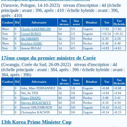
(Varsovie, Pologne, 14-10-2023) niveau d'inscription : 4d (échelle
principale : avant : 396, après : 410 / échelle hybride : avant : 396,
après : 410)
Son
Son
Var
Couleur
Hd
Adversaire
Résultat
Var
niveau
score
Hybride
Blanc
0
Charlie AAKERBLOM
5d
3/5
Gagnée
+7.82
+7.82
Noir
0
Cornel BURZO
6d
2/5
Gagnée
+10.54
+10.32
Noir
0
Ali JABARIN
2p
3/5
Perdue
-2.33
-2.26
Blanc
0
Koichiro HABU
5d
3/5
Perdue
-6.48
-6.48
Noir
0
Antoni BUGAJ
1d
4/5
Gagnée
+4.83
+4.61
17ème coupe du premier ministre de Corée
(Gwangju, Corée du Sud, 26-09-2022) niveau d'inscription : 4d
(échelle principale : avant : 384, après : 396 / échelle hybride : avant :
384, après : 396)
Son
Son
Var
Couleur
Hd
Adversaire
Résultat
Var
niveau
score
Hybride
?
0
John_Marc FERNANDEZ
6k
1/6
Gagnée
+0.68
+0.68
?
0
Wei_Jie TEH
3d
3/6
Gagnée
+4.64
+4.64
?
0
Xiang ZHANG
6d
4/6
Perdue
-3.46
-3.41
?
0
Dmytro BOGATSKYY
6d
3/6
Perdue
-4.34
-4.34
?
0
Soeren OHLENBUSCH
4d
3/6
Gagnée
+6.42
+6.42
?
0
Christopher KACWIN
5d
3/6
Gagnée
+8.24
+8.23
13th Korea Prime Minister Cup