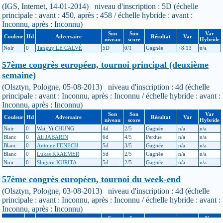
(IGS, Internet, 14-01-2014) niveau d'inscription : 5D (échelle
principale : avant : 450, après : 458 / échelle hybride : avant :
Inconnu, après : Inconnu)
Son
Son
Var
Couleur
Hd
Adversaire
Résultat
Var
niveau
score
Hybride
Noir
0
Tanguy LE CALVÉ
5D
0/1
Gagnée
+8.13
n/a
57ème congrès européen, tournoi principal (deuxième
semaine)
(Olsztyn, Pologne, 05-08-2013) niveau d'inscription : 4d (échelle
principale : avant : Inconnu, après : Inconnu / échelle hybride : avant :
Inconnu, après : Inconnu)
Son
Son
Var
Couleur
Hd
Adversaire
Résultat
Var
niveau
score
Hybride
Noir
0
Wai_Yi CHUNG
4d
2/5
Gagnée
n/a
n/a
Blanc
0
Ali JABARIN
6d
4/5
Perdue
n/a
n/a
Blanc
0
Antoine FENECH
5d
3/5
Gagnée
n/a
n/a
Blanc
0
Lukas KRAEMER
5d
2/5
Gagnée
n/a
n/a
Noir
0
Shigeru KURITA
5d
2/5
Gagnée
n/a
n/a
57ème congrès européen, tournoi du week-end
(Olsztyn, Pologne, 03-08-2013) niveau d'inscription : 4d (échelle
principale : avant : Inconnu, après : Inconnu / échelle hybride : avant :
Inconnu, après : Inconnu)
Son
Son
Var
Couleur
Hd
Adversaire
Résultat
Var