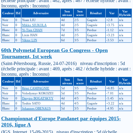
(échelle principale : avant : 462, après : 467 / échelle hybride : avant :
Inconnu, après : Inconnu)
Son
Son
Var
Couleur
Hd
Adversaire
Résultat
Var
niveau
score
Hybride
Noir
0
Yuan LIU
4d
2/5
Gagnée
+2.8
n/a
Noir
0
Mikko SIUKOLA
4d
2/5
Gagnée
+3.75
n/a
Blanc
0
Yi-Tien CHAN
7d
3/5
Perdue
-1.12
n/a
Blanc
0
Lixin HAN
4d
2/5
Gagnée
+3.23
n/a
Blanc
0
Viktor LIN
6d
3/5
Perdue
-3.53
n/a
60th Polymetal European Go Congress - Open
Tournament, 1st week
(Saint-Pétersbourg, Russie, 24-07-2016) niveau d'inscription : 5d
(échelle principale : avant : 469, après : 462 / échelle hybride : avant :
Inconnu, après : Inconnu)
Son
Son
Var
Couleur
Hd
Adversaire
Résultat
Var
niveau
score
Hybride
Noir
0
Rémi CAMPAGNIE
5d
3/5
Gagnée
+6.85
n/a
Noir
0
Volodymyr KOKOZEI
5d
3/5
Perdue
-7.01
n/a
Noir
0
Dmytro BOGATSKYY
4d
4/5
Perdue
-5.45
n/a
Blanc
0
Toshio SATO
4d
4/5
Gagnée
+3.22
n/a
Blanc
0
Johannes OBENAUS
5d
3/5
Perdue
-4.95
n/a
Championnat d'Europe Pandanet par équipes 2015-
2016, ligue A
(IGS, Internet, 15-09-2015) niveau d'inscription : 5d (échelle