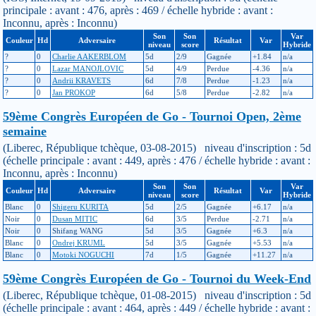
principale : avant : 476, après : 469 / échelle hybride : avant :
Inconnu, après : Inconnu)
Son
Son
Var
Couleur
Hd
Adversaire
Résultat
Var
niveau
score
Hybride
?
0
Charlie AAKERBLOM
5d
2/9
Gagnée
+1.84
n/a
?
0
Lazar MANOJLOVIC
5d
4/9
Perdue
-4.36
n/a
?
0
Andrii KRAVETS
6d
7/8
Perdue
-1.23
n/a
?
0
Jan PROKOP
6d
5/8
Perdue
-2.82
n/a
59ème Congrès Européen de Go - Tournoi Open, 2ème
semaine
(Liberec, République tchèque, 03-08-2015) niveau d'inscription : 5d
(échelle principale : avant : 449, après : 476 / échelle hybride : avant :
Inconnu, après : Inconnu)
Son
Son
Var
Couleur
Hd
Adversaire
Résultat
Var
niveau
score
Hybride
Blanc
0
Shigeru KURITA
5d
2/5
Gagnée
+6.17
n/a
Noir
0
Dusan MITIC
6d
3/5
Perdue
-2.71
n/a
Noir
0
Shifang WANG
5d
3/5
Gagnée
+6.3
n/a
Blanc
0
Ondrej KRUML
5d
3/5
Gagnée
+5.53
n/a
Blanc
0
Motoki NOGUCHI
7d
1/5
Gagnée
+11.27
n/a
59ème Congrès Européen de Go - Tournoi du Week-End
(Liberec, République tchèque, 01-08-2015) niveau d'inscription : 5d
(échelle principale : avant : 464, après : 449 / échelle hybride : avant :