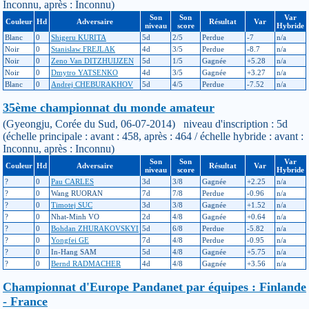
Inconnu, après : Inconnu)
Son
Son
Var
Couleur
Hd
Adversaire
Résultat
Var
niveau
score
Hybride
Blanc
0
Shigeru KURITA
5d
2/5
Perdue
-7
n/a
Noir
0
Stanislaw FREJLAK
4d
3/5
Perdue
-8.7
n/a
Noir
0
Zeno Van DITZHUIJZEN
5d
1/5
Gagnée
+5.28
n/a
Noir
0
Dmytro YATSENKO
4d
3/5
Gagnée
+3.27
n/a
Blanc
0
Andrej CHEBURAKHOV
5d
4/5
Perdue
-7.52
n/a
35ème championnat du monde amateur
(Gyeongju, Corée du Sud, 06-07-2014) niveau d'inscription : 5d
(échelle principale : avant : 458, après : 464 / échelle hybride : avant :
Inconnu, après : Inconnu)
Son
Son
Var
Couleur
Hd
Adversaire
Résultat
Var
niveau
score
Hybride
?
0
Pau CARLES
3d
3/8
Gagnée
+2.25
n/a
?
0
Wang RUORAN
7d
7/8
Perdue
-0.96
n/a
?
0
Timotej SUC
3d
3/8
Gagnée
+1.52
n/a
?
0
Nhat-Minh VO
2d
4/8
Gagnée
+0.64
n/a
?
0
Bohdan ZHURAKOVSKYI
5d
6/8
Perdue
-5.82
n/a
?
0
Yongfei GE
7d
4/8
Perdue
-0.95
n/a
?
0
In-Hang SAM
5d
4/8
Gagnée
+5.75
n/a
?
0
Bernd RADMACHER
4d
4/8
Gagnée
+3.56
n/a
Championnat d'Europe Pandanet par équipes : Finlande
- France