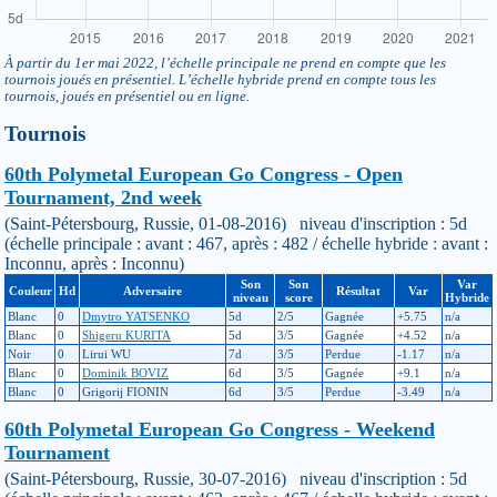
À partir du 1er mai 2022, l’échelle principale ne prend en compte que les
tournois joués en présentiel. L’échelle hybride prend en compte tous les
tournois, joués en présentiel ou en ligne.
Tournois
60th Polymetal European Go Congress - Open
Tournament, 2nd week
(Saint-Pétersbourg, Russie, 01-08-2016) niveau d'inscription : 5d
(échelle principale : avant : 467, après : 482 / échelle hybride : avant :
Inconnu, après : Inconnu)
Son
Son
Var
Couleur
Hd
Adversaire
Résultat
Var
niveau
score
Hybride
Blanc
0
Dmytro YATSENKO
5d
2/5
Gagnée
+5.75
n/a
Blanc
0
Shigeru KURITA
5d
3/5
Gagnée
+4.52
n/a
Noir
0
Lirui WU
7d
3/5
Perdue
-1.17
n/a
Blanc
0
Dominik BOVIZ
6d
3/5
Gagnée
+9.1
n/a
Blanc
0
Grigorij FIONIN
6d
3/5
Perdue
-3.49
n/a
60th Polymetal European Go Congress - Weekend
Tournament
(Saint-Pétersbourg, Russie, 30-07-2016) niveau d'inscription : 5d