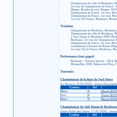
Championnat du club de Bordeaux, B
1er tour du championnat de France -
Dieppe. Rondes de nuit, Dieppe, 18-
Championnat de France. 1er tour. Bo
Championnat de France. 1er tour. Bo
1er tour Cht France, Bordeaux, Bord
Troisième
Championnat de Bordeaux, Bordeaux
Championnat du club de Bordeaux, B
1°tour champ fr Bordeaux 2009, Bor
Bordeaux. 1er tour du Championnat 
Championnat de france. 1er tour. Bo
rondesdenuit (Tournoi de Rouen-Diep
1er tour Cht de France, Bordeaux, B
Performance (tout gagné)
Bordeaux - Tournoi Interne - 2014, 
Montpellier 2008, Palavas-les-Flots,
Tournois
Championnat de la ligue du Sud-Ouest
(Le Bouscat, 18-04-2026) niveau d'inscription :
Couleur
Hd
Blanc
0
Benoît RO
Noir
0
Victor BOO
Blanc
0
Benoit BON
Championnat du club Kitani de Bordeaux
(Saint-André-de-Cubzac, 17-01-2026) niveau d'in
Couleur
Hd