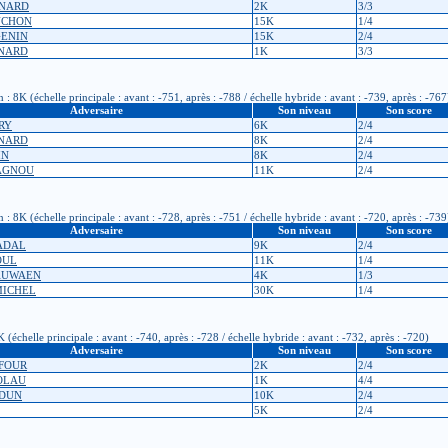
SNARD
2K
3/3
UCHON
15K
1/4
GENIN
15K
2/4
ENARD
1K
3/3
 8K (échelle principale : avant : -751, après : -788 / échelle hybride : avant : -739, après : -767
Adversaire
Son niveau
Son score
RY
6K
2/4
ENARD
8K
2/4
IN
8K
2/4
RAGNOU
11K
2/4
 8K (échelle principale : avant : -728, après : -751 / échelle hybride : avant : -720, après : -739
Adversaire
Son niveau
Son score
GADAL
9K
2/4
OUL
11K
1/4
RAUWAEN
4K
1/3
 MICHEL
30K
1/4
échelle principale : avant : -740, après : -728 / échelle hybride : avant : -732, après : -720)
Adversaire
Son niveau
Son score
UFOUR
2K
2/4
COLAU
1K
4/4
EDUN
10K
2/4
5K
2/4