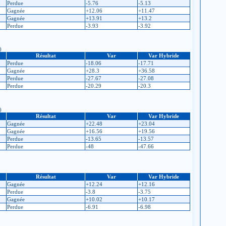
Perdue
-5.76
-5.13
Gagnée
+12.06
+11.47
Gagnée
+13.91
+13.2
Perdue
-3.93
-3.92
)
Résultat
Var
Var Hybride
Perdue
-18.06
-17.71
Gagnée
+28.3
+36.58
Perdue
-27.67
-27.08
Perdue
-20.29
-20.3
)
Résultat
Var
Var Hybride
Gagnée
+22.48
+23.04
Gagnée
+16.56
+19.56
Perdue
-13.65
-13.57
Perdue
-48
-47.66
Résultat
Var
Var Hybride
Gagnée
+12.24
+12.16
Perdue
-3.8
-3.75
Gagnée
+10.02
+10.17
Perdue
-6.91
-6.98