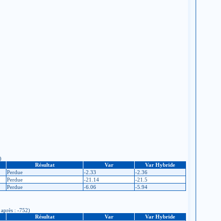
)
Résultat
Var
Var Hybride
Perdue
-2.33
-2.36
Perdue
-21.14
-21.5
Perdue
-6.06
-5.94
 après : -752)
Résultat
Var
Var Hybride