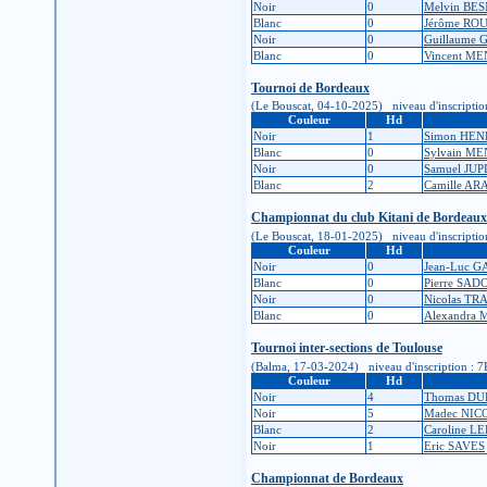
Noir
0
Melvin BE
Blanc
0
Jérôme RO
Noir
0
Guillaume 
Blanc
0
Vincent M
Tournoi de Bordeaux
(Le Bouscat, 04-10-2025) niveau d'inscription :
Couleur
Hd
Noir
1
Simon HEN
Blanc
0
Sylvain M
Noir
0
Samuel JUP
Blanc
2
Camille A
Championnat du club Kitani de Bordeaux
(Le Bouscat, 18-01-2025) niveau d'inscription :
Couleur
Hd
Noir
0
Jean-Luc 
Blanc
0
Pierre SAD
Noir
0
Nicolas T
Blanc
0
Alexandra
Tournoi inter-sections de Toulouse
(Balma, 17-03-2024) niveau d'inscription : 7K (
Couleur
Hd
Noir
4
Thomas D
Noir
5
Madec NI
Blanc
2
Caroline L
Noir
1
Eric SAVES
Championnat de Bordeaux