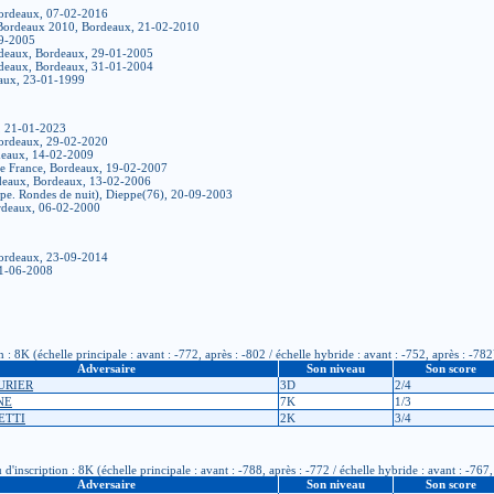
ordeaux, 07-02-2016
 Bordeaux 2010, Bordeaux, 21-02-2010
09-2005
rdeaux, Bordeaux, 29-01-2005
rdeaux, Bordeaux, 31-01-2004
eaux, 23-01-1999
, 21-01-2023
ordeaux, 29-02-2020
deaux, 14-02-2009
de France, Bordeaux, 19-02-2007
rdeaux, Bordeaux, 13-02-2006
pe. Rondes de nuit), Dieppe(76), 20-09-2003
ordeaux, 06-02-2000
Bordeaux, 23-09-2014
 21-06-2008
 8K (échelle principale : avant : -772, après : -802 / échelle hybride : avant : -752, après : -782
Adversaire
Son niveau
Son score
TURIER
3D
2/4
NE
7K
1/3
ETTI
2K
3/4
scription : 8K (échelle principale : avant : -788, après : -772 / échelle hybride : avant : -767,
Adversaire
Son niveau
Son score