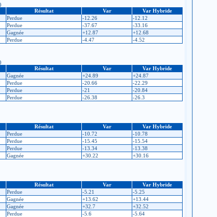
)
Résultat
Var
Var Hybride
Perdue
-12.26
-12.12
Perdue
-37.67
-33.16
Gagnée
+12.87
+12.68
Perdue
-4.47
-4.52
)
Résultat
Var
Var Hybride
Gagnée
+24.89
+24.87
Perdue
-20.66
-22.29
Perdue
-21
-20.84
Perdue
-26.38
-26.3
Résultat
Var
Var Hybride
Perdue
-10.72
-10.78
Perdue
-15.45
-15.54
Perdue
-13.34
-13.38
Gagnée
+30.22
+30.16
Résultat
Var
Var Hybride
Perdue
-5.21
-5.25
Gagnée
+13.62
+13.44
Gagnée
+32.7
+32.52
Perdue
-5.6
-5.64