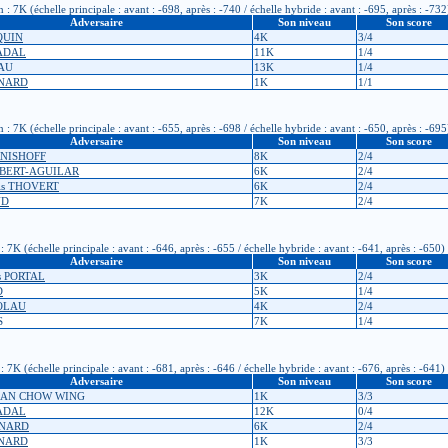
 7K (échelle principale : avant : -698, après : -740 / échelle hybride : avant : -695, après : -732
Adversaire
Son niveau
Son score
QUIN
4K
3/4
GADAL
11K
1/4
EAU
13K
1/4
ENARD
1K
1/1
 7K (échelle principale : avant : -655, après : -698 / échelle hybride : avant : -650, après : -695
Adversaire
Son niveau
Son score
RNISHOFF
8K
2/4
ALBERT-AGUILAR
6K
2/4
ois THOVERT
6K
2/4
UD
7K
2/4
K (échelle principale : avant : -646, après : -655 / échelle hybride : avant : -641, après : -650)
Adversaire
Son niveau
Son score
es PORTAL
3K
2/4
D
5K
1/4
COLAU
4K
2/4
S
7K
1/4
K (échelle principale : avant : -681, après : -646 / échelle hybride : avant : -676, après : -641)
Adversaire
Son niveau
Son score
 LAN CHOW WING
1K
3/3
GADAL
12K
0/4
SNARD
6K
2/4
ENARD
1K
3/3