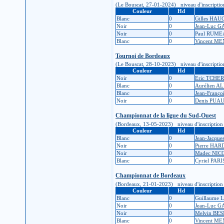
(Le Bouscat, 27-01-2024) niveau d'inscription :
Couleur
Hd
Blanc
0
Gilles HAU
Noir
0
Jean-Luc 
Noir
0
Paul RUM
Blanc
0
Vincent M
Tournoi de Bordeaux
(Le Bouscat, 28-10-2023) niveau d'inscription :
Couleur
Hd
Noir
0
Eric TCHE
Blanc
0
Aurélien 
Blanc
0
Jean-Franç
Noir
0
Denis PUA
Championnat de la ligue du Sud-Ouest
(Bordeaux, 13-05-2023) niveau d'inscription : 7
Couleur
Hd
Blanc
0
Jean-Jacqu
Noir
0
Pierre HAR
Noir
0
Madec NI
Blanc
0
Cyriel PARI
Championnat de Bordeaux
(Bordeaux, 21-01-2023) niveau d'inscription : 7
Couleur
Hd
Blanc
0
Guillaume
Noir
0
Jean-Luc 
Noir
0
Melvin BE
Blanc
0
Vincent M