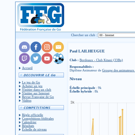
Chercher un club :
Paul LAILHEUGUE
Club :
Bordeaux - Club Kitani (33Bo)
Responsabilités :
Accueil
Diplôme Animateur de
Groupe des animateurs
Niveau
Le jeu de Go
Acheter un jeu
Échelle principale
: 9k
S'initier dans un club
Échelle hybride
: 8k
S'initier sur Internet
Revue Française de Go
Vidéos
Règle officielle
Compétitions fédérales
Calendrier
Résultats
Échelle de niveau