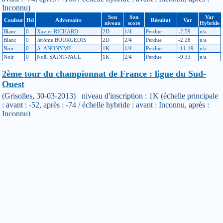
Inconnu)
Son
Son
Var
Couleur
Hd
Adversaire
Résultat
Var
niveau
score
Hybride
Blanc
0
Xavier RICHARD
2D
1/4
Perdue
-2.59
n/a
Blanc
0
Jérôme BOURGEOIS
2D
2/4
Perdue
-2.28
n/a
Noir
0
A. ANONYME
1K
1/4
Perdue
-11.19
n/a
Noir
0
Noël SAINT-PAUL
1K
2/4
Perdue
-9.33
n/a
2ème tour du championnat de France : ligue du Sud-
Ouest
(Grisolles, 30-03-2013) niveau d'inscription : 1K (échelle principale
: avant : -52, après : -74 / échelle hybride : avant : Inconnu, après :
Inconnu)
Son
Son
Var
Couleur
Hd
Adversaire
Résultat
Var
niveau
score
Hybride
Noir
0
David PARCOIT
5K
1/4
Gagnée
+1.16
n/a
Blanc
0
Luc VANNIER
2K
2/4
Gagnée
+8.93
n/a
Blanc
0
Florian NIVET
2K
3/4
Perdue
-18.78
n/a
Siméon BRAGA
Noir
0
1K
3/3
Perdue
-13.43
n/a
GIROUSSE
Coupe de Gascogne
(Mont-de-Marsan, 30-06-2012) niveau d'inscription : 1K (échelle
principale : avant : -46, après : -52 / échelle hybride : avant : Inconnu,
après : Inconnu)