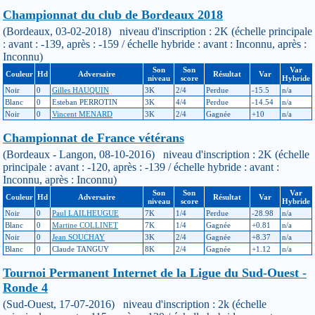
Championnat du club de Bordeaux 2018
(Bordeaux, 03-02-2018) niveau d'inscription : 2K (échelle principale
: avant : -139, après : -159 / échelle hybride : avant : Inconnu, après :
Inconnu)
Son
Son
Var
Couleur
Hd
Adversaire
Résultat
Var
niveau
score
Hybride
Noir
0
Gilles HAUQUIN
3K
2/4
Perdue
-15.5
n/a
Blanc
0
Esteban PERROTIN
3K
4/4
Perdue
-14.54
n/a
Noir
0
Vincent MENARD
3K
2/4
Gagnée
+10
n/a
Championnat de France vétérans
(Bordeaux - Langon, 08-10-2016) niveau d'inscription : 2K (échelle
principale : avant : -120, après : -139 / échelle hybride : avant :
Inconnu, après : Inconnu)
Son
Son
Var
Couleur
Hd
Adversaire
Résultat
Var
niveau
score
Hybride
Noir
0
Paul LAILHEUGUE
7K
1/4
Perdue
-28.98
n/a
Blanc
0
Martine COLLINET
7K
1/4
Gagnée
+0.81
n/a
Noir
0
Jean SOUCHAY
3K
2/4
Gagnée
+8.37
n/a
Blanc
0
Claude TANGUY
8K
2/4
Gagnée
+1.12
n/a
Tournoi Permanent Internet de la Ligue du Sud-Ouest -
Ronde 4
(Sud-Ouest, 17-07-2016) niveau d'inscription : 2k (échelle