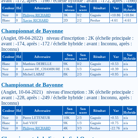
avant : -172, après : -166 / échelle hybride : avant : -172, après : -166)
Son
Son
Var
Couleur
Hd
Adversaire
Résultat
Var
niveau
score
Hybride
Noir
0
Philippe RICHARD
3K
0/2
Gagnée
+10.86
+10.84
Blanc
0
Xavier RICHARD
2D
2/2
Perdue
-4.61
-4.61
Championnat de Bayonne
(Anglet, 09-04-2022) niveau d'inscription : 2K (échelle principale :
avant : -174, après : -172 / échelle hybride : avant : Inconnu, après :
Inconnu)
Son
Son
Var
Couleur
Hd
Adversaire
Résultat
Var
niveau
score
Hybride
Blanc
0
Matthieu DEBELLE
9K
0/2
Gagnée
+0.53
n/a
Noir
0
Laurent DE_CHAMBURE
11K
1/3
Gagnée
+0.39
n/a
Noir
0
Michel LABAT
8K
2/3
Gagnée
+0.95
n/a
Championnat de Bayonne
(Anglet, 10-04-2021) niveau d'inscription : 3K (échelle principale :
avant : -228, après : -249 / échelle hybride : avant : Inconnu, après :
Inconnu)
Son
Son
Var
Couleur
Hd
Adversaire
Résultat
Var
niveau
score
Hybride
Noir
0
Pierre LETENEUR
10K
2/3
Gagnée
+0.55
n/a
Blanc
0
Joël VIOT
9K
1/3
Gagnée
+0.75
n/a
Noir
0
Philippe RICHARD
4K
3/3
Perdue
-22.76
n/a