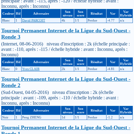
principale : avant : -115, après : -120 / échelle hybride : avant :
Inconnu, après : Inconnu)
Son
Son
Var
Couleur
Hd
Adversaire
Résultat
Var
niveau
score
Hybride
Blanc
1
David PARCOIT
4k
1/1
Perdue
-4.77
n/a
Tournoi Permanent Internet de la Ligue du Sud-Ouest -
Ronde 3
(Internet, 08-06-2016) niveau d'inscription : 2k (échelle principale :
avant : -110, après : -115 / échelle hybride : avant : Inconnu, après :
Inconnu)
Son
Son
Var
Couleur
Hd
Adversaire
Résultat
Var
niveau
score
Hybride
Blanc
0
Yves CLAIR
2k
1/1
Perdue
-4.81
n/a
Tournoi Permanent Internet de la Ligue du Sud-Ouest -
Ronde 2
(Sud-Ouest, 04-05-2016) niveau d'inscription : 2k (échelle
principale : avant : -109, après : -110 / échelle hybride : avant :
Inconnu, après : Inconnu)
Son
Son
Var
Couleur
Hd
Adversaire
Résultat
Var
niveau
score
Hybride
Noir
1
Peng ZHENG
1d
1/1
Perdue
-1.2
n/a
Tournoi Permanent Internet de la Ligue du Sud-Ouest -
Ronde 1