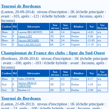
Tournoi de Bordeaux
(Lanton, 20-09-2014) niveau d'inscription : 2K (échelle principale :
avant : -103, après : -121 / échelle hybride : avant : Inconnu, après :
Inconnu)
Son
Son
Var
Couleur
Hd
Adversaire
Résultat
Var
niveau
score
Hybride
Blanc
0
Laurent BELMONTE
4K
1/4
Gagnée
+4.01
n/a
Noir
0
Fabien LIPS
3D
4/4
Perdue
-0.86
n/a
Blanc
0
Vincent MENARD
3K
2/4
Perdue
-21.85
n/a
Noir
0
Paul LAILHEUGUE
6K
2/4
Gagnée
+1.18
n/a
Championnat de France des clubs : ligue du Sud-Ouest
(Bordeaux, 28-06-2014) niveau d'inscription : 1K (échelle principale
: avant : -100, après : -103 / échelle hybride : avant : Inconnu, après :
Inconnu)
Son
Son
Var
Couleur
Hd
Adversaire
Résultat
Var
niveau
score
Hybride
Blanc
0
Gilles ZEMOR
4D
2/3
Perdue
-0.17
n/a
Siméon BRAGA
Noir
0
3D
3/3
Perdue
-1.03
n/a
GIROUSSE
Noir
0
Haohan LI
2D
1/3
Perdue
-2.06
n/a
Tournoi de Bordeaux
(Lanton, 21-09-2013) niveau d'inscription : 1K (échelle principale :
avant : -74, après : -100 / échelle hybride : avant : Inconnu, après :