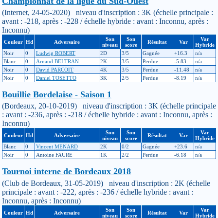
Championnat de la ligue du Sud-Ouest
(Internet, 24-05-2020) niveau d'inscription : 3K (échelle principale :
avant : -218, après : -228 / échelle hybride : avant : Inconnu, après :
Inconnu)
Son
Son
Var
Couleur
Hd
Adversaire
Résultat
Var
niveau
score
Hybride
Noir
0
Ludwig ROBERT
2D
3/5
Gagnée
+16.3
n/a
Blanc
0
Arnaud BELTRAN
2K
3/5
Perdue
-5.83
n/a
Noir
0
David PARCOIT
4K
3/5
Perdue
-11.48
n/a
Noir
0
Daniel TOSETTO
3K
2/5
Perdue
-8.19
n/a
Bouillie Bordelaise - Saison 1
(Bordeaux, 20-10-2019) niveau d'inscription : 3K (échelle principale
: avant : -236, après : -218 / échelle hybride : avant : Inconnu, après :
Inconnu)
Son
Son
Var
Couleur
Hd
Adversaire
Résultat
Var
niveau
score
Hybride
Blanc
0
Vincent MENARD
2K
0/2
Gagnée
+23.6
n/a
Noir
0
Antoine FAURE
1K
2/2
Perdue
-6.18
n/a
Tournoi interne de Bordeaux 2018
(Club de Bordeaux, 31-05-2019) niveau d'inscription : 2K (échelle
principale : avant : -222, après : -236 / échelle hybride : avant :
Inconnu, après : Inconnu)
Son
Son
Var
Couleur
Hd
Adversaire
Résultat
Var
niveau
score
Hybride