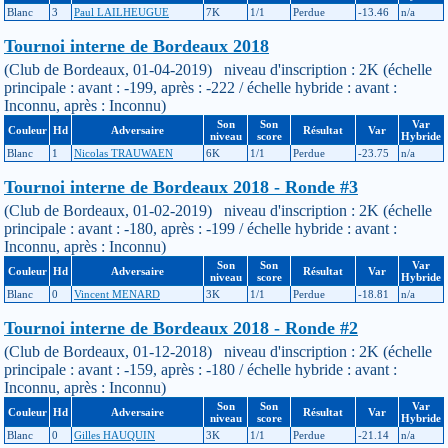
Blanc
3
Paul LAILHEUGUE
7K
1/1
Perdue
-13.46
n/a
Tournoi interne de Bordeaux 2018
(Club de Bordeaux, 01-04-2019) niveau d'inscription : 2K (échelle
principale : avant : -199, après : -222 / échelle hybride : avant :
Inconnu, après : Inconnu)
Son
Son
Var
Couleur
Hd
Adversaire
Résultat
Var
niveau
score
Hybride
Blanc
1
Nicolas TRAUWAEN
6K
1/1
Perdue
-23.75
n/a
Tournoi interne de Bordeaux 2018 - Ronde #3
(Club de Bordeaux, 01-02-2019) niveau d'inscription : 2K (échelle
principale : avant : -180, après : -199 / échelle hybride : avant :
Inconnu, après : Inconnu)
Son
Son
Var
Couleur
Hd
Adversaire
Résultat
Var
niveau
score
Hybride
Blanc
0
Vincent MENARD
3K
1/1
Perdue
-18.81
n/a
Tournoi interne de Bordeaux 2018 - Ronde #2
(Club de Bordeaux, 01-12-2018) niveau d'inscription : 2K (échelle
principale : avant : -159, après : -180 / échelle hybride : avant :
Inconnu, après : Inconnu)
Son
Son
Var
Couleur
Hd
Adversaire
Résultat
Var
niveau
score
Hybride
Blanc
0
Gilles HAUQUIN
3K
1/1
Perdue
-21.14
n/a