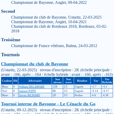
Championnat de Bayonne, Anglet, 09-04-2022
Second
Championnat du club de Bayonne, Ustaritz, 22-03-2025
Championnat de Bayonne, Anglet, 10-04-2021
Championnat du club de Bordeaux 2018, Bordeaux, 03-02-
2018
Troisième
Championnat de France vétérans, Balma, 24-03-2012
Tournois
Championnat du club de Bayonne
(Ustaritz, 22-03-2025) niveau d'inscription : 2K (échelle principale :
avant : -166, après : -164 / échelle hybride : avant : -166, après : -163)
Son
Son
Var
Couleur
Hd
Adversaire
Résultat
Var
niveau
score
Hybride
Blanc
0
William DELAMARE
12K
2/3
Gagnée
+2.7
+3.1
Noir
0
Samuel JUPIN
8K
2/3
Gagnée
+4.14
+4.17
Blanc
0
Xavier RICHARD
2D
3/3
Perdue
-4.6
-4.58
Tournoi interne de Bayonne - Le Cénacle du Go
(Ustaritz, 09-12-2023) niveau d'inscription : 2K (échelle principale :