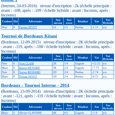
(Internet, 24-03-2016) niveau d'inscription : 2k (échelle principale :
avant : -108, après : -109 / échelle hybride : avant : Inconnu, après :
Inconnu)
Son
Son
Var
Couleur
Hd
Adversaire
Résultat
Var
niveau
score
Hybride
Noir
0
Florian NIVET
1d
1/1
Perdue
-1.11
n/a
Tournoi de Bordeaux Kitani
(Bordeaux, 12-09-2015) niveau d'inscription : 2K (échelle principale
: avant : -119, après : -108 / échelle hybride : avant : Inconnu, après :
Inconnu)
Son
Son
Var
Couleur
Hd
Adversaire
Résultat
Var
niveau
score
Hybride
Noir
0
Yves CLAIR
2K
1/4
Gagnée
+12.32
n/a
Blanc
0
Benoit MENARD
3K
2/4
Gagnée
+7.75
n/a
Noir
0
Xavier RICHARD
2D
2/4
Perdue
-2.74
n/a
Blanc
0
Florian NIVET
1D
2/4
Perdue
-6.72
n/a
Bordeaux - Tournoi Interne - 2014
(Bordeaux, 23-09-2014) niveau d'inscription : 2K (échelle principale
: avant : -121, après : -119 / échelle hybride : avant : Inconnu, après :
Inconnu)
Son
Son
Var
Couleur
Hd
Adversaire
Résultat
Var
niveau
score
Hybride
Blanc
3
Olivier CLAVERIE
6K
0/2
Gagnée
+1.9
n/a