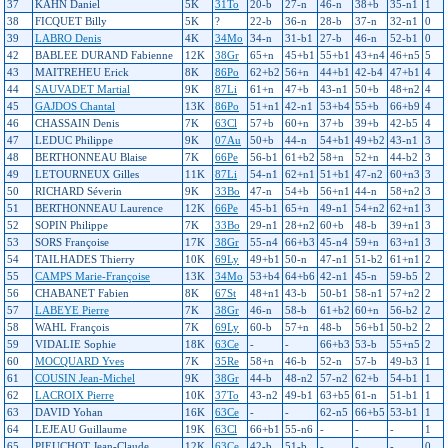
37
KAHN Daniel
5K
31To
20-b
27-n
46-n
38+b
35-n1
1
38
FICQUET Billy
5K
?
22-b
36-n
28-b
37-n
32-n1
0
39
LABRO Denis
4K
34Mo
34-n
31-b1
27-b
46-n
52-b1
0
42
BABLEE DURAND Fabienne
12K
38Gr
65+n
45+b1
55+b1
43+n4
46+n5
5
43
MAITREHEU Erick
8K
86Po
62+b2
56+n
44+b1
42-b4
47+b1
4
44
SAUVADET Martial
9K
87Li
61+n
47+b
43-n1
50+b
48+n2
4
45
GAJDOS Chantal
13K
86Po
51+n1
42-n1
53+b4
55+b
66+b9
4
46
CHASSAIN Denis
7K
63Cl
57+b
60+n
37+b
39+b
42-b5
4
47
LEDUC Philippe
9K
07Au
50+b
44-n
54+b1
49+b2
43-n1
3
48
BERTHONNEAU Blaise
7K
66Pe
56-b1
61+b2
58+n
52+n
44-b2
3
49
LETOURNEUX Gilles
11K
87Li
54-n1
62+n1
51+b1
47-n2
60+n3
3
50
RICHARD Séverin
9K
33Bo
47-n
54+b
56+n1
44-n
58+n2
3
51
BERTHONNEAU Laurence
12K
66Pe
45-b1
65+n
49-n1
54+n2
62+n1
3
52
SOPIN Philippe
7K
33Bo
29-n1
28+n2
60+b
48-b
39+n1
3
53
SORS Françoise
17K
38Gr
55-n4
66+b3
45-n4
59+n
63+n1
3
54
TAILHADES Thierry
10K
69Ly
49+b1
50-n
47-n1
51-b2
61+n1
2
55
CAMPS Marie-Françoise
13K
34Mo
53+b4
64+b6
42-n1
45-n
59-b5
2
56
CHABANET Fabien
8K
67St
48+n1
43-b
50-b1
58-n1
57+n2
2
57
LABEYE Pierre
7K
38Gr
46-n
58-b
61+b2
60+n
56-b2
2
58
WAHL François
7K
69Ly
60-b
57+n
48-b
56+b1
50-b2
2
59
VIDALIE Sophie
18K
63Ce
-
-
66+b3
53-b
55+n5
2
60
MOCQUARD Yves
7K
35Re
58+n
46-b
52-n
57-b
49-b3
1
61
COUSIN Jean-Michel
9K
38Gr
44-b
48-n2
57-n2
62+b
54-b1
1
62
LACROIX Pierre
10K
37To
43-n2
49-b1
63+b5
61-n
51-b1
1
63
DAVID Yohan
16K
63Ce
-
-
62-n5
66+b5
53-b1
1
64
LEJEAU Guillaume
19K
63Cl
66+b1
55-n6
-
-
-
1
65
PIEUCHOT Jean-Claude
12K
63Ce
42-b
51-b
-
-
-
0