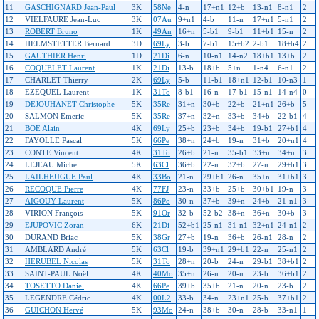
11
GASCHIGNARD Jean-Paul
3K
58Ne
4-n
17+n1
12+b
13-n1
8-n1
2
12
VIELFAURE Jean-Luc
3K
07Au
9+n1
4-b
11-n
17+n1
5-n1
2
13
ROBERT Bruno
1K
49An
16+n
5-b1
9-b1
11+b1
15-n
2
14
HELMSTETTER Bernard
3D
69Ly
3-b
7-b1
15+b2
2-b1
18+b4
2
15
GAUTHIER Henri
1D
21Di
6-n
10-n1
14-n2
18+b1
13+b
2
16
COQUELET Laurent
1K
21Di
13-b
18+b
5+n
1-n4
6-n1
2
17
CHARLET Thierry
2K
69Ly
5-b
11-b1
18+n1
12-b1
10-n3
1
18
EZEQUEL Laurent
1K
31To
8-b1
16-n
17-b1
15-n1
14-n4
0
19
DEJOUHANET Christophe
5K
35Re
31+n
30+b
22+b
21+n1
26+b
5
20
SALMON Emeric
5K
35Re
37+n
32+n
33+b
34+b
22-b1
4
21
BOE Alain
4K
69Ly
25+b
23+b
34+b
19-b1
27+b1
4
22
FAYOLLE Pascal
5K
66Pe
38+n
24+b
19-n
31+b
20+n1
4
23
CONTE Vincent
4K
31To
26+b
21-n
35-b1
33+n
34+n
3
24
LEJEAU Michel
5K
63Cl
36+b
22-n
32+b
27-n
29+b1
3
25
LAILHEUGUE Paul
4K
33Bo
21-n
29+b1
26-n
35+n
31+b1
3
26
RECOQUE Pierre
4K
77FJ
23-n
33+b
25+b
30+b1
19-n
3
27
AIGOUY Laurent
5K
86Po
30-n
37+b
39+n
24+b
21-n1
3
28
VIRION François
5K
91Or
32-b
52-b2
38+n
36+n
30+b
3
29
EJUPOVIC Zoran
6K
21Di
52+b1
25-n1
31-n1
32+n1
24-n1
2
30
DURAND Briac
5K
38Gr
27+b
19-n
36+b
26-n1
28-n
2
31
AMBLARD André
5K
63Cl
19-b
39+n1
29+b1
22-n
25-n1
2
32
HERUBEL Nicolas
5K
31To
28+n
20-b
24-n
29-b1
38+b1
2
33
SAINT-PAUL Noël
4K
40Mo
35+n
26-n
20-n
23-b
36+b1
2
34
TOSETTO Daniel
4K
66Pe
39+b
35+b
21-n
20-n
23-b
2
35
LEGENDRE Cédric
4K
00L2
33-b
34-n
23+n1
25-b
37+b1
2
36
GUICHON Hervé
5K
93Mo
24-n
38+b
30-n
28-b
33-n1
1