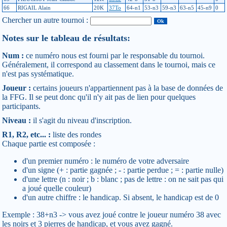
66
RIGAIL Alain
20K
37To
64-n1
53-n3
59-n3
63-n5
45-n9
0
Chercher un autre tournoi :
Notes sur le tableau de résultats:
Num :
ce numéro nous est fourni par le responsable du tournoi.
Généralement, il correspond au classement dans le tournoi, mais ce
n'est pas systématique.
Joueur :
certains joueurs n'appartiennent pas à la base de données de
la FFG. Il se peut donc qu'il n'y ait pas de lien pour quelques
participants.
Niveau :
il s'agit du niveau d'inscription.
R1, R2, etc... :
liste des rondes
Chaque partie est composée :
d'un premier numéro : le numéro de votre adversaire
d'un signe (+ : partie gagnée ; - : partie perdue ; = : partie nulle)
d'une lettre (n : noir ; b : blanc ; pas de lettre : on ne sait pas qui
a joué quelle couleur)
d'un autre chiffre : le handicap. Si absent, le handicap est de 0
Exemple : 38+n3 -> vous avez joué contre le joueur numéro 38 avec
les noirs et 3 pierres de handicap, et vous avez gagné.