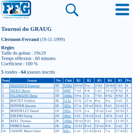
Tournoi du GRAUG
Clermont-Ferrand
(19-11-1999)
Règles
Taille du goban : 19x19
Temps réflexion : 60 minutes
Coefficient : 100 %
5
rondes -
64
joueurs inscrits
Num
Joueur
Niv
Club
R1
R2
R3
R4
R5
Pts
1
MIZESSYN François
3D
93Mo
10+b1
3+n
2+b2
16+b4
7-b3
4
2
DICKY Hervé
1D
00FF
7+n1
6+b
1-n2
14+n1
9+b2
4
3
FELDMANN Denis
3D
34Mo
14+n
1-b
7+b1
6+b2
4+b5
4
4
BOUTET Frédéric
3K
31To
11+b
12+n
8+n
9-n
3-n5
3
5
DONNER Quentin
2K
38Gr
17+n
13+n1
16-b
8-b1
12+b1
3
6
BERTHELET Daniel
1D
38Gr
15+b
2-n
10+n1
3-n2
16+b1
3
7
EHLERS Georg
2D
38Gr
2-b1
14+n1
3-n1
10+b
1+n3
3
8
KEEL Thomas
2K
34Mo
18+n1
9-b1
4-b
5+n1
11+b1
3
9
FRIREN Aude
2K
38Gr
12-b1
8+n1
13+n1
4+b
2-n2
3
10
CHAINE Marie-Claire
2D
69Ly
1-n1
15+b1
6-b1
7-n
17+b3
2