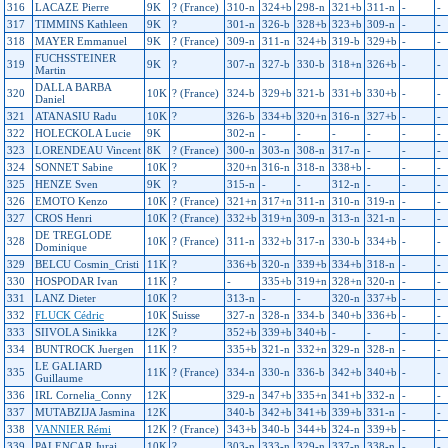
316
LACAZE Pierre
9K
? (France)
310-n
324+b
298-n
321+b
311-n
-
-
317
TIMMINS Kathleen
9K
?
301-n
326-b
328+b
323+b
309-n
-
-
318
MAYER Emmanuel
9K
? (France)
309-n
311-n
324+b
319-b
329+b
-
-
FUCHSSTEINER
319
9K
?
307-n
327-b
330-b
318+n
326+b
-
-
Martin
DALLA BARBA
320
10K
? (France)
324-b
329+b
321-b
331+b
330+b
-
-
Daniel
321
ATANASIU Radu
10K
?
326-b
334+b
320+n
316-n
327+b
-
-
322
HOLECKOLA Lucie
9K
302-n
-
-
-
-
-
-
323
LORENDEAU Vincent
8K
? (France)
300-n
303-n
308-n
317-n
-
-
-
324
SONNET Sabine
10K
?
320+n
316-n
318-n
338+b
-
-
-
325
HENZE Sven
9K
?
315-n
-
-
312-n
-
-
-
326
EMOTO Kenzo
10K
? (France)
321+n
317+n
311-n
310-n
319-n
-
-
327
CROS Henri
10K
? (France)
332+b
319+n
309-n
313-n
321-n
-
-
DE TREGLODE
328
10K
? (France)
311-n
332+b
317-n
330-b
334+b
-
-
Dominique
329
BELCU Cosmin_Cristi
11K
?
336+b
320-n
339+b
334+b
318-n
-
-
330
HOSPODAR Ivan
11K
?
-
335+b
319+n
328+n
320-n
-
-
331
LANZ Dieter
10K
?
313-n
-
-
320-n
337+b
-
-
332
FLUCK Cédric
10K
Suisse
327-n
328-n
334-b
340+b
336+b
-
-
333
SIIVOLA Sinikka
12K
?
352+b
339+b
340+b
-
-
-
-
334
BUNTROCK Juergen
11K
?
335+b
321-n
332+n
329-n
328-n
-
-
LE GALIARD
335
11K
? (France)
334-n
330-n
336-b
342+b
340+b
-
-
Guillaume
336
IRL Cornelia_Conny
12K
329-n
347+b
335+n
341+b
332-n
-
-
337
MUTABZIJA Jasmina
12K
340-b
342+b
341+b
339+b
331-n
-
-
338
VANNIER Rémi
12K
? (France)
343+b
340-b
344+b
324-n
339+b
-
-
339
PALENCAR Juraj
10K
?
303-n
333-n
329-n
337-n
338-n
-
-