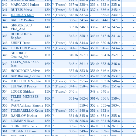
340
MARCAGGI Païkan
12K
? (France)
337+n
338+n
333-n
332-n
335-n
-
-
341
DUTEIS Maria
13K
? (France)
347+b
343+b
337-n
336-n
345+b
-
-
342
JOURDAN Marc
13K
? (France)
345+b
337-n
-
335-n
344+b
-
-
343
BAILEY Pauline
12K
?
338-n
341-n
345-b
344-b
347+b
-
-
GRIGORESCU
344
14K
?
353+b
346+b
338-n
343+n
342-n
-
-
Vlad_And
HODOROGEA
345
14K
?
342-n
358+b
343+n
347+b
341-n
-
-
Bogdan
346
EHRET Denis
15K
? (France)
354+b
344-n
348+b
350+b
349+b
-
-
347
FRONTERI Pierre
13K
? (France)
341-n
336-n
353+b
345-n
343-n
-
-
GHEORGE
348
16K
?
349+b
357+b
346-n
354+b
352+b
-
-
Catalina_Ma
TELES_MENEZES
349
16K
?
348-n
361+b
354+b
353+b
346-n
-
-
Ines
350
HODOROGEA Silvia
16K
?
357+b
353-b
358+b
346-n
359+b
-
-
351
BUF Roxana_Corina
17K
?
355-b
352+b
357+b
358+b
353+b
-
-
352
POUILLOUX Sophie
16K
? (France)
333-n
351-n
356+b
357+b
348-n
-
-
353
LUINAUD Patrice
15K
? (France)
344-n
350+n
347-n
349-n
351-n
-
-
354
LOGER Ghislain
15K
? (France)
346-n
-
349-n
348-n
-
-
-
TELES_MENEZES
355
18K
?
351+n
362+b
361+b
356-b
358+b
-
-
Migue
356
IVAN Adriana_Simona
18K
?
-
359+b
352-n
355+n
363+b
-
-
357
TOMBARELLO Kevin
15K
? (France)
350-n
348-n
351-n
352-n
-
-
-
358
DANILOV Nickita
16K
?
361+b
345-n
350-n
351-n
355-n
-
-
359
LOMMEN Dave
18K
?
360+b
356-n
362+b
361+b
350-n
-
-
360
SCHNEIDER Felix
19K
?
359-n
365+b
367+b
366+b
361+b
-
-
361
CIOBANU Liliana
16K
?
358-n
349-n
355-n
359-n
360-n
-
-