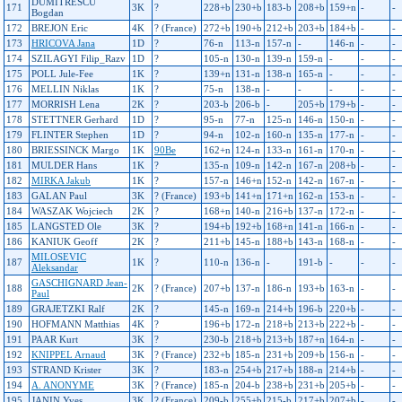
DUMITRESCU
171
3K
?
228+b
230+b
183-b
208+b
159+n
-
-
Bogdan
172
BREJON Eric
4K
? (France)
272+b
190+b
212+b
203+b
184+b
-
-
173
HRICOVA Jana
1D
?
76-n
113-n
157-n
-
146-n
-
-
174
SZILAGYI Filip_Razv
1D
?
105-n
130-n
139-n
159-n
-
-
-
175
POLL Jule-Fee
1K
?
139+n
131-n
138-n
165-n
-
-
-
176
MELLIN Niklas
1K
?
75-n
138-n
-
-
-
-
-
177
MORRISH Lena
2K
?
203-b
206-b
-
205+b
179+b
-
-
178
STETTNER Gerhard
1D
?
95-n
77-n
125-n
146-n
150-n
-
-
179
FLINTER Stephen
1D
?
94-n
102-n
160-n
135-n
177-n
-
-
180
BRIESSINCK Margo
1K
90Be
162+n
124-n
133-n
161-n
170-n
-
-
181
MULDER Hans
1K
?
135-n
109-n
142-n
167-n
208+b
-
-
182
MIRKA Jakub
1K
?
157-n
146+n
152-n
142-n
167-n
-
-
183
GALAN Paul
3K
? (France)
193+b
141+n
171+n
162-n
153-n
-
-
184
WASZAK Wojciech
2K
?
168+n
140-n
216+b
137-n
172-n
-
-
185
LANGSTED Ole
3K
?
194+b
192+b
168+n
141-n
166-n
-
-
186
KANIUK Geoff
2K
?
211+b
145-n
188+b
143-n
168-n
-
-
MILOSEVIC
187
1K
?
110-n
136-n
-
191-b
-
-
-
Aleksandar
GASCHIGNARD Jean-
188
2K
? (France)
207+b
137-n
186-n
193+b
163-n
-
-
Paul
189
GRAJETZKI Ralf
2K
?
145-n
169-n
214+b
196-b
220+b
-
-
190
HOFMANN Matthias
4K
?
196+b
172-n
218+b
213+b
222+b
-
-
191
PAAR Kurt
3K
?
230-b
218+b
213+b
187+n
164-n
-
-
192
KNIPPEL Arnaud
3K
? (France)
232+b
185-n
231+b
209+b
156-n
-
-
193
STRAND Krister
3K
?
183-n
254+b
217+b
188-n
214+b
-
-
194
A. ANONYME
3K
? (France)
185-n
204-b
238+b
231+b
205+b
-
-
195
JANIN Yves
3K
? (France)
209-b
255+b
215-b
217+b
207+b
-
-