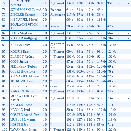
HELMSTETTER
77
1K
? (France)
137+b
178+b
84+b
92+b
95+b
-
-
Bernard
78
SZYMBORSKI Gerard
3D
Pologne
61+n
21-n
49-n
46-n
-
-
-
79
ZIEGLER Karsten
2D
Allemagne
117+b
37-n
85+b
38-n
-
-
-
80
KIENAPPEL Marcel
2D
?
96+b
49-n
66-n
118+b
-
-
-
BOULACHEVITCH
81
3D
Russie
38-n
60-n
93+b
39-n
62-n
-
-
Kiril
82
DHUR Stéphane
2D
? (France)
73+n
83+b
23-n
53-n
66-n
-
-
83
STOGER Wolfgang
2D
?
63+n
82-n
65-n
107+b
70-n
-
-
Royaume-
84
ATKINS Tony
2D
43-n
63-n
77-n
125+b
134+b
-
-
Uni
85
KOURIS Eric
2D
? (France)
88+b
44-n
79-n
99-b
124+b
-
-
86
BLAISET Jérôme
1D
? (France)
102+b
66-n
96+b
62-n
132+b
-
-
87
GOSS Simon
2D
?
47-n
69-n
76-n
147+b
130+b
-
-
88
PEDERSEN Torben
2D
?
85-n
72-n
132+b
120+b
69-n
-
-
89
GEERLINGS Bert
1D
?
131+b
103+b
67-n
116+b
76-n
-
-
90
KIENAPPEL Markus
1D
?
144+b
46-n
149+b
100+b
72-n
-
-
91
PETROVIC Lena
1D
?
69-n
125+b
144+b
105+b
68-n
-
-
92
LEE Won Jae
1D
Corée
119+b
76+n
94-b
77-n
145+b
-
-
93
WARKENTIN Eric
1D
? (France)
120+b
123+b
81-n
97+b
74-n
-
-
MOSTAJO HIJAZO
94
1D
? (France)
179+b
96+b
92+n
59-n
73-n
-
-
Xavier
95
ENGELS André
1D
?
178+b
119+b
105+b
47-n
77-n
-
-
96
HANKIN Paul
2D
?
80-n
94-n
86-n
129+b
119+b
-
-
97
OOSTEN Arend_Van
1D
?
122+b
105-b
104+b
93-n
121+b
-
-
98
MUELLER Martin
1D
?
101-b
127+b
129+b
75-n
118+b
-
-
99
KOSTER Jos
1D
?
112-b
134+b
148+b
85+n
71-n
-
-
100
TAVAN Jean-Pierre
1D
? (France)
126+b
149+b
50-n
90-n
122+b
-
-