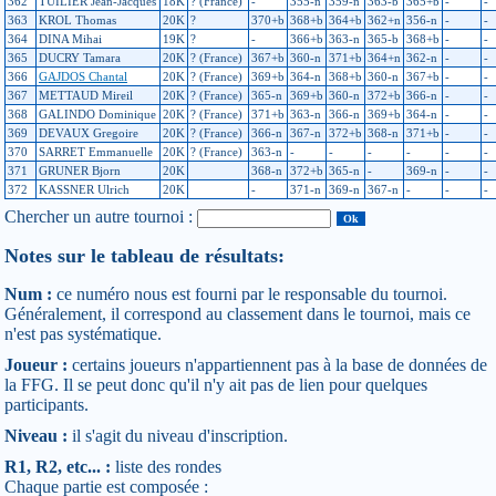
362
TUILIER Jean-Jacques
18K
? (France)
-
355-n
359-n
363-b
365+b
-
-
363
KROL Thomas
20K
?
370+b
368+b
364+b
362+n
356-n
-
-
364
DINA Mihai
19K
?
-
366+b
363-n
365-b
368+b
-
-
365
DUCRY Tamara
20K
? (France)
367+b
360-n
371+b
364+n
362-n
-
-
366
GAJDOS Chantal
20K
? (France)
369+b
364-n
368+b
360-n
367+b
-
-
367
METTAUD Mireil
20K
? (France)
365-n
369+b
360-n
372+b
366-n
-
-
368
GALINDO Dominique
20K
? (France)
371+b
363-n
366-n
369+b
364-n
-
-
369
DEVAUX Gregoire
20K
? (France)
366-n
367-n
372+b
368-n
371+b
-
-
370
SARRET Emmanuelle
20K
? (France)
363-n
-
-
-
-
-
-
371
GRUNER Bjorn
20K
368-n
372+b
365-n
-
369-n
-
-
372
KASSNER Ulrich
20K
-
371-n
369-n
367-n
-
-
-
Chercher un autre tournoi :
Notes sur le tableau de résultats:
Num :
ce numéro nous est fourni par le responsable du tournoi.
Généralement, il correspond au classement dans le tournoi, mais ce
n'est pas systématique.
Joueur :
certains joueurs n'appartiennent pas à la base de données de
la FFG. Il se peut donc qu'il n'y ait pas de lien pour quelques
participants.
Niveau :
il s'agit du niveau d'inscription.
R1, R2, etc... :
liste des rondes
Chaque partie est composée :