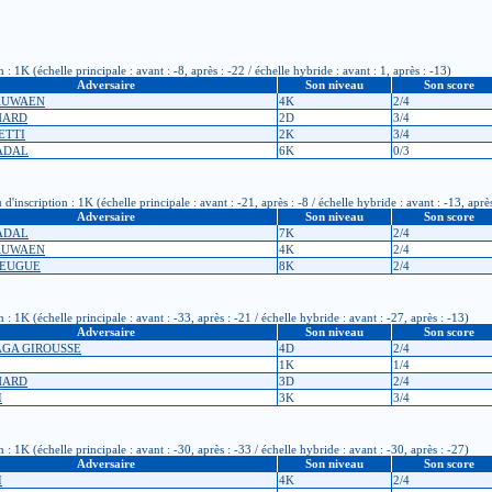
1K (échelle principale : avant : -8, après : -22 / échelle hybride : avant : 1, après : -13)
Adversaire
Son niveau
Son score
RAUWAEN
4K
2/4
CHARD
2D
3/4
ETTI
2K
3/4
GADAL
6K
0/3
scription : 1K (échelle principale : avant : -21, après : -8 / échelle hybride : avant : -13, après
Adversaire
Son niveau
Son score
GADAL
7K
2/4
RAUWAEN
4K
2/4
HEUGUE
8K
2/4
1K (échelle principale : avant : -33, après : -21 / échelle hybride : avant : -27, après : -13)
Adversaire
Son niveau
Son score
AGA GIROUSSE
4D
2/4
1K
1/4
CHARD
3D
2/4
I
3K
3/4
1K (échelle principale : avant : -30, après : -33 / échelle hybride : avant : -30, après : -27)
Adversaire
Son niveau
Son score
I
4K
2/4