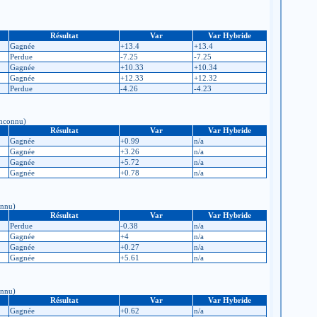
Résultat
Var
Var Hybride
Gagnée
+13.4
+13.4
Perdue
-7.25
-7.25
Gagnée
+10.33
+10.34
Gagnée
+12.33
+12.32
Perdue
-4.26
-4.23
 Inconnu)
Résultat
Var
Var Hybride
Gagnée
+0.99
n/a
Gagnée
+3.26
n/a
Gagnée
+5.72
n/a
Gagnée
+0.78
n/a
onnu)
Résultat
Var
Var Hybride
Perdue
-0.38
n/a
Gagnée
+4
n/a
Gagnée
+0.27
n/a
Gagnée
+5.61
n/a
onnu)
Résultat
Var
Var Hybride
Gagnée
+0.62
n/a