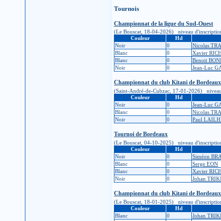
Tournois
Championnat de la ligue du Sud-Ouest
(Le Bouscat, 18-04-2026) niveau d'inscription : 
Couleur
Hd
Noir
0
Nicolas T
Blanc
0
Xavier RI
Blanc
0
Benoit BON
Noir
0
Jean-Luc 
Championnat du club Kitani de Bordeaux
(Saint-André-de-Cubzac, 17-01-2026) niveau d'in
Couleur
Hd
Noir
0
Jean-Luc 
Blanc
0
Nicolas T
Noir
0
Paul LAIL
Tournoi de Bordeaux
(Le Bouscat, 04-10-2025) niveau d'inscription : 
Couleur
Hd
Noir
0
Siméon BR
Blanc
0
Serge EON
Blanc
0
Xavier RI
Noir
0
Johan TRIK
Championnat du club Kitani de Bordeaux
(Le Bouscat, 18-01-2025) niveau d'inscription : 
Couleur
Hd
Blanc
0
Johan TRIK