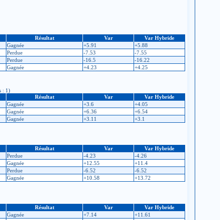
Résultat
Var
Var Hybride
Gagnée
+5.91
+5.88
Perdue
-7.53
-7.55
Perdue
-16.5
-16.22
Gagnée
+4.23
+4.25
 : 1)
Résultat
Var
Var Hybride
Gagnée
+3.6
+4.05
Gagnée
+6.36
+6.54
Gagnée
+3.11
+3.1
Résultat
Var
Var Hybride
Perdue
-4.23
-4.26
Gagnée
+12.55
+11.4
Perdue
-6.52
-6.52
Gagnée
+10.58
+13.72
Résultat
Var
Var Hybride
Gagnée
+7.14
+11.61