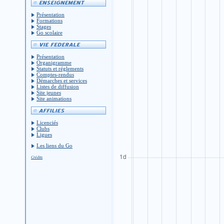
Présentation
Formations
Stages
Go scolaire
Présentation
Organigramme
Statuts et réglements
Comptes-rendus
Démarches et services
Listes de diffusion
Site jeunes
Site animations
Licenciés
Clubs
Ligues
Les liens du Go
Crédits