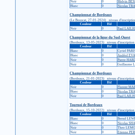
Noir
0
Melvin BE
Blanc
0
Nicolas T
Championnat de Bordeaux
(Le Bouscat, 27-01-2024) niveau d'inscription : 
Couleur
Hd
Noir
0
Paul LAIL
Championnat de la ligue du Sud-Ouest
(Bordeaux, 13-05-2023) niveau d'inscription : 1
Couleur
Hd
Blanc
0
Cyriel PARI
Blanc
0
Andéol EV
Noir
0
Pierre HAR
Noir
0
Guillaume
Championnat de Bordeaux
(Bordeaux, 21-01-2023) niveau d'inscription : 1
Couleur
Hd
Noir
0
Florent MA
Blanc
0
Nicolas T
Noir
0
Paul LAIL
Tournoi de Bordeaux
(Bordeaux, 15-10-2022) niveau d'inscription : 1
Couleur
Hd
Blanc
0
Bernd LE
Blanc
0
Nicolas SH
Noir
0
Theo LEM
Noir
0
Etienne P