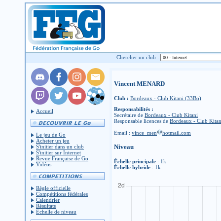
Chercher un club :
Vincent MENARD
Club :
Bordeaux - Club Kitani (33Bo)
Responsabilités :
Accueil
Secrétaire de
Bordeaux - Club Kitani
Responsable licences de
Bordeaux - Club Kitan
Email :
vince_men
hotmail.com
Le jeu de Go
Acheter un jeu
Niveau
S'initier dans un club
S'initier sur Internet
Revue Française de Go
Échelle principale
: 1k
Vidéos
Échelle hybride
: 1k
Règle officielle
Compétitions fédérales
Calendrier
Résultats
Échelle de niveau