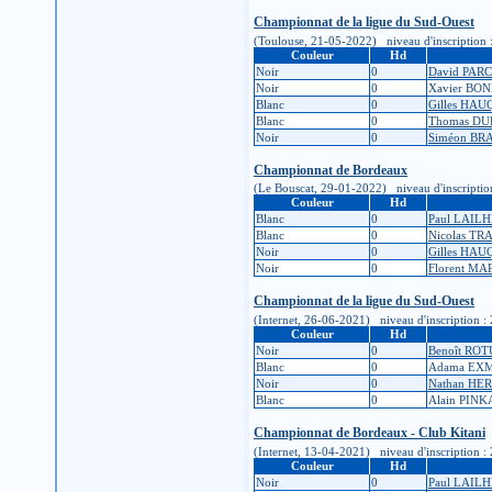
Championnat de la ligue du Sud-Ouest
(Toulouse, 21-05-2022) niveau d'inscription : 2
Couleur
Hd
Noir
0
David PAR
Noir
0
Xavier BO
Blanc
0
Gilles HAU
Blanc
0
Thomas D
Noir
0
Siméon BR
Championnat de Bordeaux
(Le Bouscat, 29-01-2022) niveau d'inscription :
Couleur
Hd
Blanc
0
Paul LAIL
Blanc
0
Nicolas T
Noir
0
Gilles HAU
Noir
0
Florent MA
Championnat de la ligue du Sud-Ouest
(Internet, 26-06-2021) niveau d'inscription : 2
Couleur
Hd
Noir
0
Benoît RO
Blanc
0
Adama EX
Noir
0
Nathan HE
Blanc
0
Alain PIN
Championnat de Bordeaux - Club Kitani
(Internet, 13-04-2021) niveau d'inscription : 2
Couleur
Hd
Noir
0
Paul LAIL