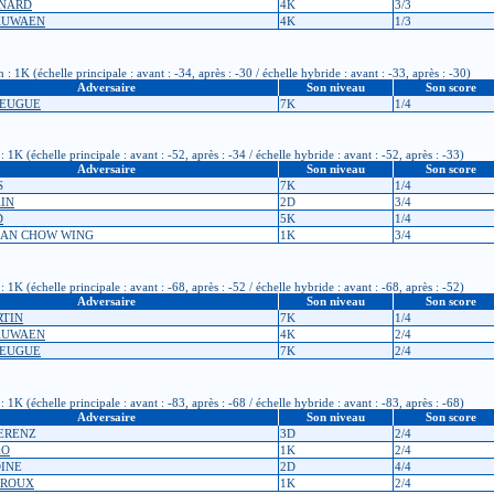
SNARD
4K
3/3
RAUWAEN
4K
1/3
1K (échelle principale : avant : -34, après : -30 / échelle hybride : avant : -33, après : -30)
Adversaire
Son niveau
Son score
HEUGUE
7K
1/4
K (échelle principale : avant : -52, après : -34 / échelle hybride : avant : -52, après : -33)
Adversaire
Son niveau
Son score
S
7K
1/4
AIN
2D
3/4
D
5K
1/4
 LAN CHOW WING
1K
3/4
K (échelle principale : avant : -68, après : -52 / échelle hybride : avant : -68, après : -52)
Adversaire
Son niveau
Son score
RTIN
7K
1/4
RAUWAEN
4K
2/4
HEUGUE
7K
2/4
K (échelle principale : avant : -83, après : -68 / échelle hybride : avant : -83, après : -68)
Adversaire
Son niveau
Son score
WERENZ
3D
2/4
AO
1K
2/4
OINE
2D
4/4
ERROUX
1K
2/4