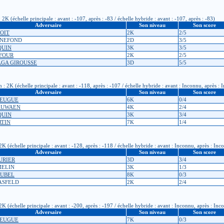
K (échelle principale : avant : -107, après : -83 / échelle hybride : avant : -107, après : -83)
Adversaire
Son niveau
Son score
COIT
2K
2/5
NNEFOND
2D
3/5
QUIN
3K
3/5
UFOUR
2K
2/5
AGA GIROUSSE
3D
5/5
 2K (échelle principale : avant : -118, après : -107 / échelle hybride : avant : Inconnu, après :
Adversaire
Son niveau
Son score
HEUGUE
6K
0/4
RAUWAEN
4K
2/4
QUIN
3K
3/4
RTIN
7K
1/4
K (échelle principale : avant : -128, après : -118 / échelle hybride : avant : Inconnu, après : Inc
Adversaire
Son niveau
Son score
TURIER
3D
3/4
MELIN
3K
1/3
RUBEL
8K
0/3
KASFELD
2K
2/4
K (échelle principale : avant : -200, après : -197 / échelle hybride : avant : Inconnu, après : Inc
Adversaire
Son niveau
Son score
HEUGUE
7K
0/3