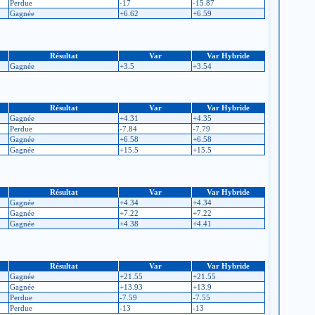
Perdue
-17
-15.87
Gagnée
+6.62
+6.59
Résultat
Var
Var Hybride
Gagnée
+3.5
+3.54
Résultat
Var
Var Hybride
Gagnée
+4.31
+4.35
Perdue
-7.84
-7.79
Gagnée
+6.58
+6.58
Gagnée
+15.5
+15.5
Résultat
Var
Var Hybride
Gagnée
+4.34
+4.34
Gagnée
+7.22
+7.22
Gagnée
+4.38
+4.41
Résultat
Var
Var Hybride
Gagnée
+21.55
+21.55
Gagnée
+13.93
+13.9
Perdue
-7.59
-7.55
Perdue
-13
-13