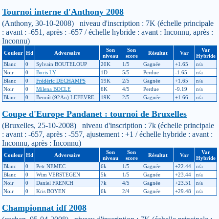
Tournoi interne d'Anthony 2008
(Anthony, 30-10-2008) niveau d'inscription : 7K (échelle principale
: avant : -651, après : -657 / échelle hybride : avant : Inconnu, après :
Inconnu)
Son
Son
Var
Couleur
Hd
Adversaire
Résultat
Var
niveau
score
Hybride
Blanc
0
Sylvain BOUTELOUP
20K
1/5
Gagnée
+1.65
n/a
Noir
0
Boris LY
1D
5/5
Perdue
-1.65
n/a
Blanc
0
Frédéric DECHAMPS
19K
2/5
Gagnée
+1.65
n/a
Noir
0
Milena BOCLE
6K
4/5
Perdue
-9.19
n/a
Blanc
0
Benoît (92An) LEFEVRE
19K
2/5
Gagnée
+1.66
n/a
Coupe d'Europe Pandanet : tournoi de Bruxelles
(Bruxelles, 25-10-2008) niveau d'inscription : 7k (échelle principale
: avant : -657, après : -557, ajustement : +1 / échelle hybride : avant :
Inconnu, après : Inconnu)
Son
Son
Var
Couleur
Hd
Adversaire
Résultat
Var
niveau
score
Hybride
Blanc
0
Petr NEMEC
6k
1/5
Gagnée
+22.44
n/a
Blanc
0
Wim VERSTEGEN
5k
1/5
Gagnée
+23.44
n/a
Noir
0
Daniel FRENCH
7k
4/5
Gagnée
+23.51
n/a
Noir
0
Kris BOYEN
6k
2/4
Gagnée
+29.48
n/a
Championnat idf 2008