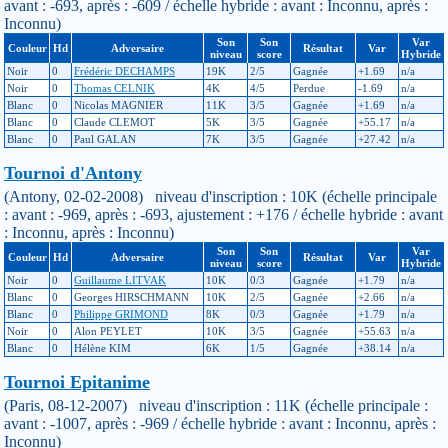
avant : -693, après : -609 / échelle hybride : avant : Inconnu, après :
Inconnu)
Son
Son
Var
Couleur
Hd
Adversaire
Résultat
Var
niveau
score
Hybride
Noir
0
Frédéric DECHAMPS
19K
2/5
Gagnée
+1.69
n/a
Noir
0
Thomas CELNIK
4K
4/5
Perdue
-1.69
n/a
Blanc
0
Nicolas MAGNIER
11K
3/5
Gagnée
+1.69
n/a
Blanc
0
Claude CLEMOT
5K
3/5
Gagnée
+55.17
n/a
Blanc
0
Paul GALAN
7K
3/5
Gagnée
+27.42
n/a
Tournoi d'Antony
(Antony, 02-02-2008) niveau d'inscription : 10K (échelle principale
: avant : -969, après : -693, ajustement : +176 / échelle hybride : avant
: Inconnu, après : Inconnu)
Son
Son
Var
Couleur
Hd
Adversaire
Résultat
Var
niveau
score
Hybride
Noir
0
Guillaume LITVAK
10K
0/3
Gagnée
+1.79
n/a
Blanc
0
Georges HIRSCHMANN
10K
2/5
Gagnée
+2.66
n/a
Blanc
0
Philippe GRIMOND
8K
0/3
Gagnée
+1.79
n/a
Noir
0
Alon PEYLET
10K
3/5
Gagnée
+55.63
n/a
Blanc
0
Hélène KIM
6K
1/5
Gagnée
+38.14
n/a
Tournoi Epitanime
(Paris, 08-12-2007) niveau d'inscription : 11K (échelle principale :
avant : -1007, après : -969 / échelle hybride : avant : Inconnu, après :
Inconnu)