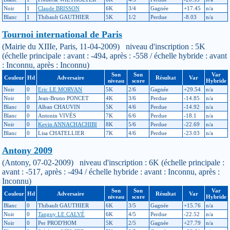
Noir
1
Claude BRISSON
6K
3/4
Gagnée
+17.45
n/a
Blanc
1
Thibault GAUTHIER
5K
1/2
Perdue
-8.03
n/a
Tournoi international de Paris
(Mairie du XIIIe, Paris, 11-04-2009) niveau d'inscription : 5K
(échelle principale : avant : -494, après : -558 / échelle hybride : avant
: Inconnu, après : Inconnu)
Son
Son
Var
Couleur
Hd
Adversaire
Résultat
Var
niveau
score
Hybride
Noir
0
Eric LE MORVAN
5K
2/6
Gagnée
+29.54
n/a
Noir
0
Jean-Bruno PONCET
4K
3/6
Perdue
-14.85
n/a
Blanc
0
Alban CHAUVIN
5K
4/6
Perdue
-14.92
n/a
Blanc
0
Antonin VIVÈS
7K
6/6
Perdue
-18.1
n/a
Noir
0
Kevin ANNACHACHIBI
8K
5/6
Perdue
-22.69
n/a
Blanc
0
Lisa CHATELLIER
7K
4/6
Perdue
-23.03
n/a
Antony 2009
(Antony, 07-02-2009) niveau d'inscription : 6K (échelle principale :
avant : -517, après : -494 / échelle hybride : avant : Inconnu, après :
Inconnu)
Son
Son
Var
Couleur
Hd
Adversaire
Résultat
Var
niveau
score
Hybride
Blanc
0
Thibault GAUTHIER
6K
3/5
Gagnée
+15.76
n/a
Noir
0
Tanguy LE CALVÉ
6K
4/5
Perdue
-22.52
n/a
Noir
0
Per PROD'HOM
5K
2/5
Gagnée
+27.79
n/a