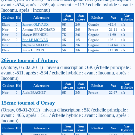
avant : -534, après : -359, ajustement : +113 / échelle hybride : avant :
Inconnu, après : Inconnu)
Son
Son
Var
Couleur
Hd
Adversaire
Résultat
Var
niveau
score
Hybride
Blanc
0
Samuel OLIVAUX
6K
2/6
Gagnée
+13.4
n/a
Noir
0
Antoine BRANCHARD
5K
3/6
Perdue
-21.11
n/a
Noir
0
Matyas BRENDEL
7K
2/6
Gagnée
+1.69
n/a
Blanc
0
Eric LE MORVAN
4K
1/5
Gagnée
+26.1
n/a
Noir
0
Stéphane MELCER
4K
2/6
Gagnée
+24.64
n/a
Blanc
0
Justin GRIVON
5K
3/6
Gagnée
+17.38
n/a
26ème tournoi d'Antony
(Antony, 05-02-2011) niveau d'inscription : 6K (échelle principale :
avant : -511, après : -534 / échelle hybride : avant : Inconnu, après :
Inconnu)
Son
Son
Var
Couleur
Hd
Adversaire
Résultat
Var
niveau
score
Hybride
Noir
0
Aloïs BRACHET
6K
3/5
Perdue
-22.67
n/a
15ème tournoi d'Orsay
(Orsay, 08-01-2011) niveau d'inscription : 5K (échelle principale :
avant : -465, après : -511 / échelle hybride : avant : Inconnu, après :
Inconnu)
Son
Son
Var
Couleur
Hd
Adversaire
Résultat
Var
niveau
score
Hybride
Noir
0
Lucas URBANEK
5K
4/5
Perdue
-14.12
n/a