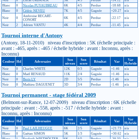
Blanc
0
Nicolas PUYAUBREAU
6K
4/5
Perdue
-18.68
n/a
Blanc
0
Cédric NEVEU
7K
4/5
Gagnée
+20.27
n/a
Ambroise RECART-
Noir
0
6K
4/5
Perdue
-22.17
n/a
CONORT
Noir
2
Adrien VANTU
4K
4/4
Perdue
-11.45
n/a
Tournoi interne d'Antony
(Antony, 18-11-2010) niveau d'inscription : 5K (échelle principale :
avant : -465, après : -465 / échelle hybride : avant : Inconnu, après :
Inconnu)
Son
Son
Var
Couleur
Hd
Adversaire
Résultat
Var
niveau
score
Hybride
Noir
0
Charles WHITE
12K
0/3
Gagnée
+1.46
n/a
Blanc
0
Maël RENAUD
11K
2/4
Gagnée
+1.46
n/a
Noir
0
Boris LY
2D
5/5
Perdue
-1.46
n/a
Noir
0
Mathieu DAGUENET
3D
3/4
Perdue
-1.46
n/a
Tournoi permanent - stage fédéral 2009
(Belmont-sur-Rance, 12-07-2009) niveau d'inscription : 6K (échelle
principale : avant : -558, après : -517 / échelle hybride : avant :
Inconnu, après : Inconnu)
Son
Son
Var
Couleur
Hd
Adversaire
Résultat
Var
niveau
score
Hybride
Noir
0
Paul LAILHEUGUE
6K
2/5
Gagnée
+21.73
n/a
Blanc
0
Gaëtan SIMON
5K
1/3
Gagnée
+30.62
n/a
Blanc
1
Frederik WIETHÖLTER
6K
4/5
Perdue
-20.33
n/a