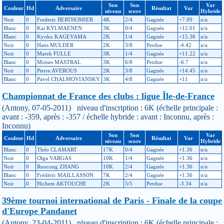
Son
Son
Var
Couleur
Hd
Adversaire
Résultat
Var
niveau
score
Hybride
Noir
0
Frederic BERTHOMIER
4K
2/4
Gagnée
+7.09
n/a
Blanc
0
Kai KYLMAENEN
3K
0/4
Gagnée
+12.01
n/a
Blanc
0
Kyoko KAGEYAMA
2K
1/4
Gagnée
+15.36
n/a
Noir
0
Hans MULDER
2K
3/8
Perdue
-4.42
n/a
Noir
0
Marek FULLE
3K
1/4
Gagnée
+11.22
n/a
Blanc
0
Moises MASTRAL
3K
6/8
Perdue
-6.7
n/a
Noir
0
Pierre AVEROUS
2K
3/8
Gagnée
+14.45
n/a
Blanc
0
Pavel CHALMOVIANSKY
3K
4/8
Gagnée
+11
n/a
Championnat de France des clubs : ligue Île-de-France
(Antony, 07-05-2011) niveau d'inscription : 6K (échelle principale :
avant : -359, après : -357 / échelle hybride : avant : Inconnu, après :
Inconnu)
Son
Son
Var
Couleur
Hd
Adversaire
Résultat
Var
niveau
score
Hybride
Blanc
0
Théo CLAMART
17K
0/4
Gagnée
+1.36
n/a
Noir
0
Olga VARGAS
10K
1/4
Gagnée
+1.36
n/a
Noir
0
Ruocong ZHANG
10K
2/4
Gagnée
+1.36
n/a
Blanc
0
Frédéric MAILLASSON
7K
2/4
Gagnée
+1.36
n/a
Noir
0
Hichem AKTOUCHE
2K
5/5
Perdue
-3.34
n/a
39ème tournoi international de Paris - Finale de la coupe
d'Europe Pandanet
(Antony, 23-04-2011) niveau d'inscription : 6K (échelle principale :