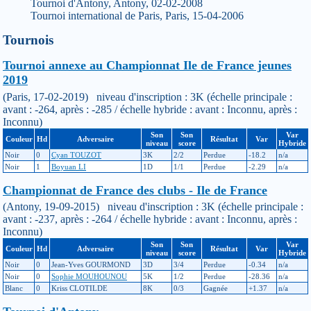
Tournoi d'Antony, Antony, 02-02-2008
Tournoi international de Paris, Paris, 15-04-2006
Tournois
Tournoi annexe au Championnat Ile de France jeunes
2019
(Paris, 17-02-2019) niveau d'inscription : 3K (échelle principale :
avant : -264, après : -285 / échelle hybride : avant : Inconnu, après :
Inconnu)
Son
Son
Var
Couleur
Hd
Adversaire
Résultat
Var
niveau
score
Hybride
Noir
0
Cyan TOUZOT
3K
2/2
Perdue
-18.2
n/a
Noir
1
Boyuan LI
1D
1/1
Perdue
-2.29
n/a
Championnat de France des clubs - Ile de France
(Antony, 19-09-2015) niveau d'inscription : 3K (échelle principale :
avant : -237, après : -264 / échelle hybride : avant : Inconnu, après :
Inconnu)
Son
Son
Var
Couleur
Hd
Adversaire
Résultat
Var
niveau
score
Hybride
Noir
0
Jean-Yves GOURMOND
3D
3/4
Perdue
-0.34
n/a
Noir
0
Sophie MOUHOUNOU
5K
1/2
Perdue
-28.36
n/a
Blanc
0
Kriss CLOTILDE
8K
0/3
Gagnée
+1.37
n/a