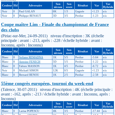
Son
Son
Var
Couleur
Hd
Adversaire
Résultat
Var
niveau
score
Hybride
Noir
0
Paul GALAN
6K
1/3
Gagnée
+1.23
n/a
Noir
0
Philippe RENAUT
3D
3/5
Perdue
-1.23
n/a
Coupe maître Lim - Finale du championnat de France
des clubs
(Piriac-sur-Mer, 24-09-2011) niveau d'inscription : 3K (échelle
principale : avant : -213, après : -228 / échelle hybride : avant :
Inconnu, après : Inconnu)
Son
Son
Var
Couleur
Hd
Adversaire
Résultat
Var
niveau
score
Hybride
Blanc
0
Sofiane REMADNA
1K
5/5
Perdue
-5.64
n/a
Blanc
0
Antoine FENECH
5D
5/5
Perdue
-1.22
n/a
Blanc
0
Fabien MASSON
1K
4/5
Perdue
-6.72
n/a
Noir
0
Mickaël SIMON
12K
0/5
Gagnée
+1.23
n/a
Blanc
0
Bernard RENOU
1K
2/5
Perdue
-2.58
n/a
55ème congrès européen, tournoi du week-end
(Talence, 30-07-2011) niveau d'inscription : 4K (échelle principale :
avant : -162, après : -213 / échelle hybride : avant : Inconnu, après :
Inconnu)
Son
Son
Var
Couleur
Hd
Adversaire
Résultat
Var
niveau
score
Hybride
Blanc
0
Larisa POPESCU
4K
3/5
Perdue
-17.44
n/a