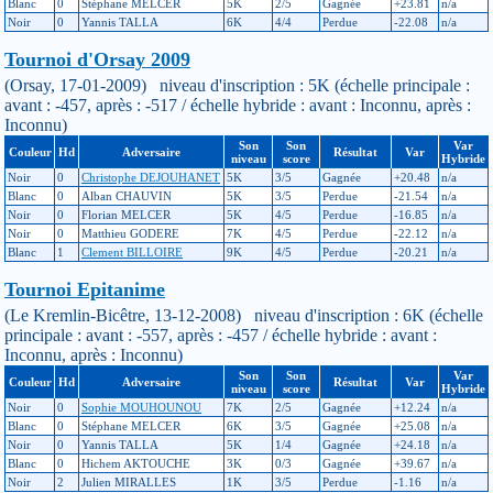
Blanc
0
Stéphane MELCER
5K
2/5
Gagnée
+23.81
n/a
Noir
0
Yannis TALLA
6K
4/4
Perdue
-22.08
n/a
Tournoi d'Orsay 2009
(Orsay, 17-01-2009) niveau d'inscription : 5K (échelle principale :
avant : -457, après : -517 / échelle hybride : avant : Inconnu, après :
Inconnu)
Son
Son
Var
Couleur
Hd
Adversaire
Résultat
Var
niveau
score
Hybride
Noir
0
Christophe DEJOUHANET
5K
3/5
Gagnée
+20.48
n/a
Blanc
0
Alban CHAUVIN
5K
3/5
Perdue
-21.54
n/a
Noir
0
Florian MELCER
5K
4/5
Perdue
-16.85
n/a
Noir
0
Matthieu GODERE
7K
4/5
Perdue
-22.12
n/a
Blanc
1
Clement BILLOIRE
9K
4/5
Perdue
-20.21
n/a
Tournoi Epitanime
(Le Kremlin-Bicêtre, 13-12-2008) niveau d'inscription : 6K (échelle
principale : avant : -557, après : -457 / échelle hybride : avant :
Inconnu, après : Inconnu)
Son
Son
Var
Couleur
Hd
Adversaire
Résultat
Var
niveau
score
Hybride
Noir
0
Sophie MOUHOUNOU
7K
2/5
Gagnée
+12.24
n/a
Blanc
0
Stéphane MELCER
6K
3/5
Gagnée
+25.08
n/a
Noir
0
Yannis TALLA
5K
1/4
Gagnée
+24.18
n/a
Blanc
0
Hichem AKTOUCHE
3K
0/3
Gagnée
+39.67
n/a
Noir
2
Julien MIRALLES
1K
3/5
Perdue
-1.16
n/a