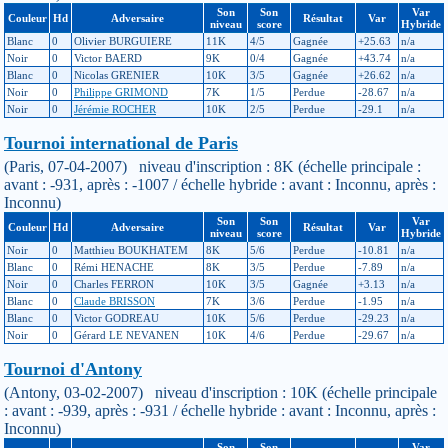
Son
Son
Var
Couleur
Hd
Adversaire
Résultat
Var
niveau
score
Hybride
Blanc
0
Olivier BURGUIERE
11K
4/5
Gagnée
+25.63
n/a
Noir
0
Victor BAERD
9K
0/4
Gagnée
+43.74
n/a
Blanc
0
Nicolas GRENIER
10K
3/5
Gagnée
+26.62
n/a
Noir
0
Philippe GRIMOND
7K
1/5
Perdue
-28.67
n/a
Noir
0
Jérémie ROCHER
10K
2/5
Perdue
-29.1
n/a
Tournoi international de Paris
(Paris, 07-04-2007) niveau d'inscription : 8K (échelle principale :
avant : -931, après : -1007 / échelle hybride : avant : Inconnu, après :
Inconnu)
Son
Son
Var
Couleur
Hd
Adversaire
Résultat
Var
niveau
score
Hybride
Noir
0
Matthieu BOUKHATEM
8K
5/6
Perdue
-10.81
n/a
Blanc
0
Rémi HENACHE
8K
3/5
Perdue
-7.89
n/a
Noir
0
Charles FERRON
10K
3/5
Gagnée
+3.13
n/a
Blanc
0
Claude BRISSON
7K
3/6
Perdue
-1.95
n/a
Blanc
0
Victor GODREAU
10K
5/6
Perdue
-29.23
n/a
Noir
0
Gérard LE NEVANEN
10K
4/6
Perdue
-29.67
n/a
Tournoi d'Antony
(Antony, 03-02-2007) niveau d'inscription : 10K (échelle principale
: avant : -939, après : -931 / échelle hybride : avant : Inconnu, après :
Inconnu)
Son
Son
Var