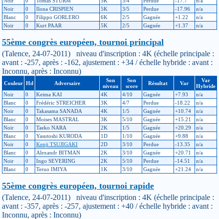
Noir
0
Tomas STURM
5K
3/4
Perdue
-17.7
n/a
Noir
0
Ilona CRISPIEN
5K
3/5
Perdue
-17.96
n/a
Blanc
0
Filippo GORLERO
6K
2/5
Gagnée
+1.22
n/a
Noir
0
Kurt PAAR
5K
2/5
Gagnée
+1.37
n/a
55ème congrès européen, tournoi principal
(Talence, 24-07-2011) niveau d'inscription : 4K (échelle principale :
avant : -257, après : -162, ajustement : +34 / échelle hybride : avant :
Inconnu, après : Inconnu)
Son
Son
Var
Couleur
Hd
Adversaire
Résultat
Var
niveau
score
Hybride
Noir
0
Keima KAI
4K
4/10
Gagnée
+7.93
n/a
Blanc
0
Frédéric STREICHER
3K
4/7
Perdue
-18.22
n/a
Noir
0
Takasama SANADA
4K
1/5
Gagnée
+10.74
n/a
Blanc
0
Moises MASTRAL
3K
5/10
Gagnée
+15.21
n/a
Noir
0
Taeko NARA
2K
1/5
Gagnée
+20.29
n/a
Blanc
0
Yasutoshi KURODA
1D
1/10
Gagnée
+9.88
n/a
Noir
0
Kenji TSUJIGAKI
2D
3/10
Perdue
-13.35
n/a
Blanc
0
Alexandr BITMAN
2K
3/10
Gagnée
+20.71
n/a
Noir
0
Ingo SEVERING
2K
5/10
Perdue
-14.51
n/a
Blanc
0
Teruo IMIYA
1K
3/10
Gagnée
+21.24
n/a
55ème congrès européen, tournoi rapide
(Talence, 24-07-2011) niveau d'inscription : 4K (échelle principale :
avant : -357, après : -257, ajustement : +40 / échelle hybride : avant :
Inconnu, après : Inconnu)