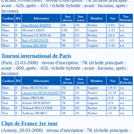
(cachan, 05-04-2008) niveau d'inscription : 7K (échelle principale :
avant : -626, après : -651 / échelle hybride : avant : Inconnu, après :
Inconnu)
Son
Son
Var
Couleur
Hd
Adversaire
Résultat
Var
niveau
score
Hybride
Blanc
0
Jean-Michel BARNY
2K
2/4
Perdue
-1.63
n/a
Blanc
0
Michaël LEBAS
15K
0/5
Gagnée
+1.63
n/a
Noir
0
Maxime LE MOUAL
8K
2/5
Perdue
-24.4
n/a
Noir
0
Ralf WURZINGER
3K
3/5
Perdue
-1.65
n/a
Blanc
0
Jérémie ROCHER
9K
1/5
Gagnée
+1.65
n/a
Tournoi international de Paris
(Paris, 22-03-2008) niveau d'inscription : 7K (échelle principale :
avant : -609, après : -626 / échelle hybride : avant : Inconnu, après :
Inconnu)
Son
Son
Var
Couleur
Hd
Adversaire
Résultat
Var
niveau
score
Hybride
Blanc
0
Rémi BEDUNEAU
7K
5/6
Gagnée
+29.47
n/a
Noir
0
Christophe DEJOUHANET
6K
3/5
Perdue
-21.59
n/a
Blanc
0
Julien PRUSAK
7K
1/6
Gagnée
+1.6
n/a
Noir
0
Jérôme DESCHODT
7K
3/6
Gagnée
+9.9
n/a
Blanc
0
Thibault PELLETIER
5K
3/6
Perdue
-23.59
n/a
Noir
0
Anthony BIORET
5K
3/6
Perdue
-13
n/a
Chpt de France 1er tour
(Antony, 20-03-2008) niveau d'inscription : 7K (échelle principale :