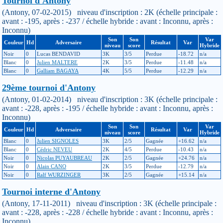
Tournoi d'Antony
(Antony, 07-02-2015) niveau d'inscription : 2K (échelle principale :
avant : -195, après : -237 / échelle hybride : avant : Inconnu, après :
Inconnu)
Son
Son
Var
Couleur
Hd
Adversaire
Résultat
Var
niveau
score
Hybride
Noir
0
Lucas BENDAVID
3K
3/5
Perdue
-18.72
n/a
Blanc
0
Julien MALTERE
2K
3/5
Perdue
-11.48
n/a
Blanc
0
Galliam BAGAYA
4K
5/5
Perdue
-12.29
n/a
29ème tournoi d'Antony
(Antony, 01-02-2014) niveau d'inscription : 3K (échelle principale :
avant : -228, après : -195 / échelle hybride : avant : Inconnu, après :
Inconnu)
Son
Son
Var
Couleur
Hd
Adversaire
Résultat
Var
niveau
score
Hybride
Blanc
0
Julien SIGNOLES
3K
2/5
Gagnée
+16.62
n/a
Blanc
0
Cédric NEVEU
2K
4/5
Perdue
-10.43
n/a
Noir
0
Nicolas PUYAUBREAU
2K
2/5
Gagnée
+24.76
n/a
Noir
0
Alain CANO
2K
3/5
Perdue
-12.79
n/a
Noir
0
Ralf WURZINGER
3K
2/5
Gagnée
+15.14
n/a
Tournoi interne d'Antony
(Antony, 17-11-2011) niveau d'inscription : 3K (échelle principale :
avant : -228, après : -228 / échelle hybride : avant : Inconnu, après :
Inconnu)