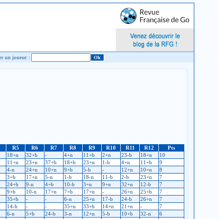
Chercher un joueur :
R5
R6
R7
R8
R9
R10
R11
R12
Pts
18+n
32+b
-
4+n
11+b
2+n
23-b
18+n
10
11+n
23+n
37+b
18+b
23+n
1-b
4+n
11+b
9
4-n
24+n
10+n
9+b
5-b
-
12+n
10+n
8
3+b
17+n
5-n
1-b
18-n
11-b
2-b
23+n
7
24+b
9-n
4+b
10-b
3+n
9+n
32+n
12-b
7
9+b
10-n
17+n
7+b
17+n
-
26+n
25+b
7
35+b
-
-
6-n
25+n
17-b
24-b
26+n
7
14-b
-
-
35+n
33+b
14+n
21+n
-
7
6-n
5+b
24-b
3-n
12+n
5-b
10+b
32-n
6