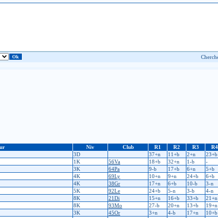
ur
Niv
Club
R1
R2
R3
R4
3D
37+n
11+b
2+n
23+b
1K
56Va
18+b
32+n
1-b
-
3K
64Pa
9-b
17+b
6+n
5+b
4K
69Ly
10+n
9+n
24+b
6+b
4K
38Gr
17+n
6+b
10-b
3-n
5K
92Le
24+b
5-n
3-b
4-n
8K
21Di
15+n
16+b
33+b
21+n
8K
93Mo
27-b
20+n
13+b
19+n
3K
45Or
3+n
4-b
17+n
10+b