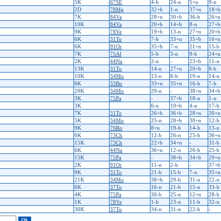
5K
67SE
4-b
24-n
5+n
9-n
2D
78Mg
32+b
1-n
37+n
18+b
7K
84Va
28+n
30+b
36-b
26+n
10K
84Va
20+b
14+b
8-n
27+b
9K
78Ve
19+b
13-n
27+n
20+b
6K
31To
7-b
33+n
35+b
16+n
6K
91Or
35+b
7-n
21+n
15-b
7K
75Al
5-b
3-n
9-b
24+n
2K
44Na
2-n
-
23+b
11-n
13K
31To
14-n
27+n
20+b
8-b
10K
34Mo
13-n
8-b
19-n
14-n
6K
33Bo
33+n
35+n
16-b
7-b
20K
34Mo
29-n
-
38+n
34+b
3K
75Pa
-
37+b
18-n
1-n
3K
6-n
10+b
4-n
17-b
7K
31To
26+b
36+b
28+n
30+n
5K
34Mo
25-n
28+b
30+n
12-b
9K
76Ro
8+n
19-b
14-b
13-n
6K
73Ch
12-b
26-n
25-b
36+n
15K
73Ch
22+b
34+n
-
31-b
6K
44Na
36+n
12-n
26-b
25-b
15K
75Pa
-
38+b
34+b
29+n
2K
91Or
11-n
2-b
-
37+b
9K
31To
21-b
15-b
7-n
35+n
21K
34Mo
38+b
29-b
31-n
22-n
6K
37To
16-n
21-b
15-n
33-b
4K
75Pa
30-b
25-n
12+n
28-b
1K
78Ve
1-b
23-n
11-b
32-n
30K
37To
34-n
31-n
22-b
-