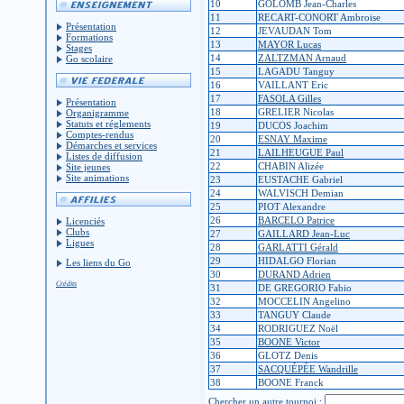
10
GOLOMB Jean-Charles
11
RECART-CONORT Ambroise
Présentation
12
JEVAUDAN Tom
Formations
13
MAYOR Lucas
Stages
14
ZALTZMAN Arnaud
Go scolaire
15
LAGADU Tanguy
16
VAILLANT Eric
17
FASOLA Gilles
Présentation
18
GRELIER Nicolas
Organigramme
Statuts et réglements
19
DUCOS Joachim
Comptes-rendus
20
ESNAY Maxime
Démarches et services
21
LAILHEUGUE Paul
Listes de diffusion
22
CHABIN Alizée
Site jeunes
Site animations
23
EUSTACHE Gabriel
24
WALVISCH Demian
25
PIOT Alexandre
26
BARCELO Patrice
Licenciés
Clubs
27
GAILLARD Jean-Luc
Ligues
28
GARLATTI Gérald
29
HIDALGO Florian
Les liens du Go
30
DURAND Adrien
Crédits
31
DE GREGORIO Fabio
32
MOCCELIN Angelino
33
TANGUY Claude
34
RODRIGUEZ Noël
35
BOONE Victor
36
GLOTZ Denis
37
SACQUÉPÉE Wandrille
38
BOONE Franck
Chercher un autre tournoi :