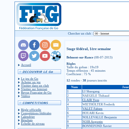
Chercher un club :
Stage fédéral, 1ère semaine
Belmont-sur-Rance
(08-07-2013)
Règles
Accueil
Taille du goban : 19x19
Temps réflexion : 45 minutes
Coefficient : 75 %
Le jeu de Go
12
rondes -
38
joueurs inscrits
Acheter un jeu
S'initier dans un club
Num
Joue
S'initier sur Internet
1
LI Shaogang
Revue Française de Go
2
NAEGELE Thibaud
Vidéos
3
CLAIR Yves
4
WIETHÖLTER Frederik
5
VALET Fabien
Règle officielle
6
HOUARI Kevin
Compétitions fédérales
Calendrier
7
NOLLEVALLE Benjamin
Résultats
8
NOIR Augustin
Échelle de niveau
9
BONNEFOND Xavier