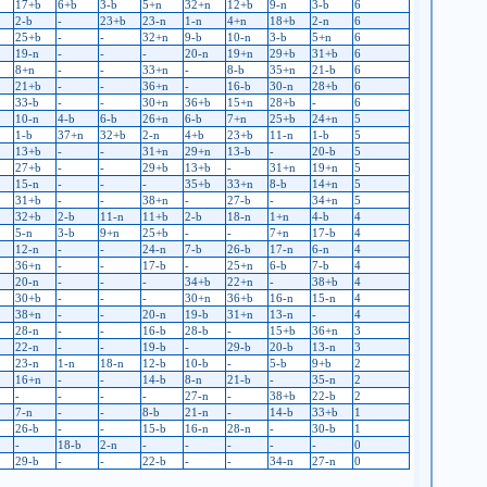
17+b
6+b
3-b
5+n
32+n
12+b
9-n
3-b
6
2-b
-
23+b
23-n
1-n
4+n
18+b
2-n
6
25+b
-
-
32+n
9-b
10-n
3-b
5+n
6
19-n
-
-
-
20-n
19+n
29+b
31+b
6
8+n
-
-
33+n
-
8-b
35+n
21-b
6
21+b
-
-
36+n
-
16-b
30-n
28+b
6
33-b
-
-
30+n
36+b
15+n
28+b
-
6
10-n
4-b
6-b
26+n
6-b
7+n
25+b
24+n
5
1-b
37+n
32+b
2-n
4+b
23+b
11-n
1-b
5
13+b
-
-
31+n
29+n
13-b
-
20-b
5
27+b
-
-
29+b
13+b
-
31+n
19+n
5
15-n
-
-
-
35+b
33+n
8-b
14+n
5
31+b
-
-
38+n
-
27-b
-
34+n
5
32+b
2-b
11-n
11+b
2-b
18-n
1+n
4-b
4
5-n
3-b
9+n
25+b
-
-
7+n
17-b
4
12-n
-
-
24-n
7-b
26-b
17-n
6-n
4
36+n
-
-
17-b
-
25+n
6-b
7-b
4
20-n
-
-
-
34+b
22+n
-
38+b
4
30+b
-
-
-
30+n
36+b
16-n
15-n
4
38+n
-
-
20-n
19-b
31+n
13-n
-
4
28-n
-
-
16-b
28-b
-
15+b
36+n
3
22-n
-
-
19-b
-
29-b
20-b
13-n
3
23-n
1-n
18-n
12-b
10-b
-
5-b
9+b
2
16+n
-
-
14-b
8-n
21-b
-
35-n
2
-
-
-
-
27-n
-
38+b
22-b
2
7-n
-
-
8-b
21-n
-
14-b
33+b
1
26-b
-
-
15-b
16-n
28-n
-
30-b
1
-
18-b
2-n
-
-
-
-
-
0
29-b
-
-
22-b
-
-
34-n
27-n
0