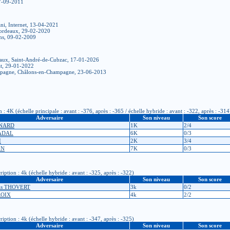
17-09-2011
ni, Internet, 13-04-2021
ordeaux, 29-02-2020
ims, 09-02-2009
eaux, Saint-André-de-Cubzac, 17-01-2026
t, 29-01-2022
ampagne, Châlons-en-Champagne, 23-06-2013
 4K (échelle principale : avant : -376, après : -365 / échelle hybride : avant : -322, après : -314
Adversaire
Son niveau
Son score
ENARD
1K
2/4
GADAL
6K
0/3
I
2K
3/4
IN
7K
0/3
iption : 4k (échelle hybride : avant : -325, après : -322)
Adversaire
Son niveau
Son score
ois THOVERT
3k
0/2
ROIX
4k
2/2
iption : 4k (échelle hybride : avant : -347, après : -325)
Adversaire
Son niveau
Son score