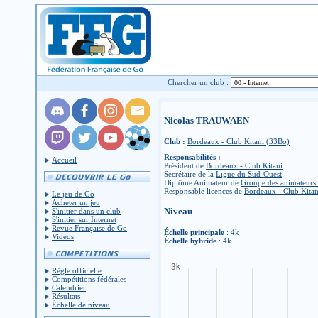
Chercher un club :
Nicolas TRAUWAEN
Club :
Bordeaux - Club Kitani (33Bo)
Responsabilités :
Accueil
Président de
Bordeaux - Club Kitani
Secrétaire de la
Ligue du Sud-Ouest
Diplôme Animateur de
Groupe des animateurs
Responsable licences de
Bordeaux - Club Kitan
Le jeu de Go
Acheter un jeu
Niveau
S'initier dans un club
S'initier sur Internet
Revue Française de Go
Échelle principale
: 4k
Vidéos
Échelle hybride
: 4k
Règle officielle
Compétitions fédérales
Calendrier
Résultats
Échelle de niveau