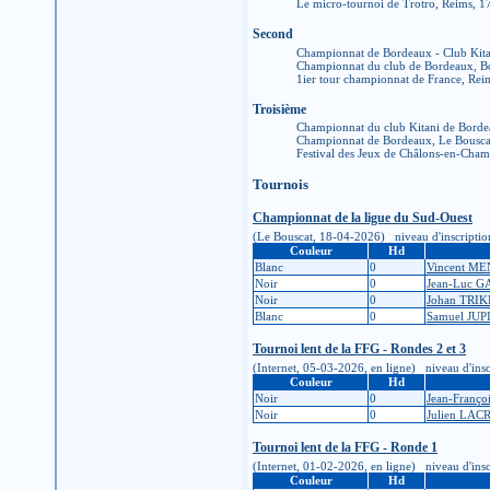
Le micro-tournoi de Trotro, Reims, 
Second
Championnat de Bordeaux - Club Kita
Championnat du club de Bordeaux, B
1ier tour championnat de France, Re
Troisième
Championnat du club Kitani de Bord
Championnat de Bordeaux, Le Bousca
Festival des Jeux de Châlons-en-Ch
Tournois
Championnat de la ligue du Sud-Ouest
(Le Bouscat, 18-04-2026) niveau d'inscription :
Couleur
Hd
Blanc
0
Vincent M
Noir
0
Jean-Luc 
Noir
0
Johan TRIK
Blanc
0
Samuel JUP
Tournoi lent de la FFG - Rondes 2 et 3
(Internet, 05-03-2026, en ligne) niveau d'inscr
Couleur
Hd
Noir
0
Jean-Franç
Noir
0
Julien LAC
Tournoi lent de la FFG - Ronde 1
(Internet, 01-02-2026, en ligne) niveau d'inscr
Couleur
Hd