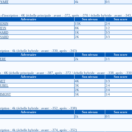
BOYART
4k
0/1
scription : 4K (échelle principale : avant : -372, après : -376 / échelle hybride : avant : -343,
Adversaire
Son niveau
Son score
GENIN
15K
2/4
RTIN
8K
1/2
ENARD
1K
3/3
SNARD
2K
3/3
iption : 4k (échelle hybride : avant : -330, après : -343)
Adversaire
Son niveau
Son score
RERE
2k
1/1
 4K (échelle principale : avant : -387, après : -372 / échelle hybride : avant : -338, après : -330
Adversaire
Son niveau
Son score
NET
4K
1/3
RUBEL
3K
2/4
2K
2/4
AMMONT
5K
1/4
iption : 4k (échelle hybride : avant : -352, après : -338)
Adversaire
Son niveau
Son score
1k
0/1
iption : 4k (échelle hybride : avant : -374, après : -352)