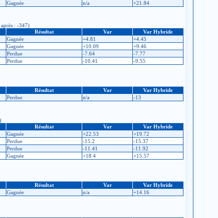
Gagnée
n/a
+21.84
 après : -347)
Résultat
Var
Var Hybride
Gagnée
+4.81
+4.45
Gagnée
+10.09
+9.46
Perdue
-7.64
-7.77
Perdue
-10.41
-9.55
Résultat
Var
Var Hybride
Perdue
n/a
-13
)
Résultat
Var
Var Hybride
Gagnée
+22.53
+19.72
Perdue
-15.2
-15.37
Perdue
-11.41
-11.92
Gagnée
+18.4
+15.57
Résultat
Var
Var Hybride
Gagnée
n/a
+14.16