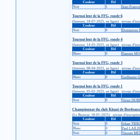
Couleur
Hd
Noir
1
Jean-Franç
Tournoi lent de la FFG, ronde 6
(Internet, 18-07-2025, en ligne) niveau d'inscr
Couleur
Hd
Noir
0
Dominique
Tournoi lent de la FFG, ronde 4
(Internet, 14-05-2025, en ligne) niveau d'inscr
Couleur
Hd
Blanc
0
Damien M
Tournoi lent de la FFG, ronde 3
(Internet, 08-04-2025, en ligne) niveau d'inscr
Couleur
Hd
Blanc
0
Guillaume 
Tournoi lent de la FFG, ronde 1
(Internet, 05-02-2025, en ligne) niveau d'inscr
Couleur
Hd
Noir
0
Victor DU
Championnat du club Kitani de Bordeaux
(Le Bouscat, 18-01-2025) niveau d'inscription :
Couleur
Hd
Noir
0
Johan TRIK
Blanc
0
Paul LAIL
Noir
0
Vincent M