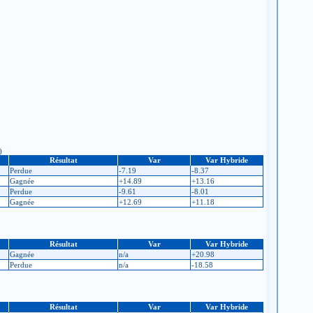
)
Résultat
Var
Var Hybride
Perdue
-7.19
-8.37
Gagnée
+14.89
+13.16
Perdue
-9.61
-8.01
Gagnée
+12.69
+11.18
Résultat
Var
Var Hybride
Gagnée
n/a
+20.98
Perdue
n/a
-18.58
Résultat
Var
Var Hybride