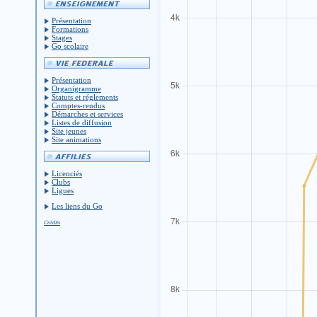
Présentation
Formations
Stages
Go scolaire
Présentation
Organigramme
Statuts et réglements
Comptes-rendus
Démarches et services
Listes de diffusion
Site jeunes
Site animations
Licenciés
Clubs
Ligues
Les liens du Go
Crédits