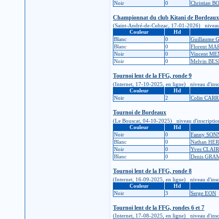
Noir
0
Christian 
Championnat du club Kitani de Bordeaux
(Saint-André-de-Cubzac, 17-01-2026) niveau d'in
Couleur
Hd
Blanc
0
Guillaume 
Blanc
0
Florent MA
Noir
0
Vincent M
Noir
0
Melvin BE
Tournoi lent de la FFG, ronde 9
(Internet, 17-10-2025, en ligne) niveau d'inscr
Couleur
Hd
Noir
2
Colin CAR
Tournoi de Bordeaux
(Le Bouscat, 04-10-2025) niveau d'inscription :
Couleur
Hd
Noir
0
Fanny SON
Blanc
0
Nathan HE
Noir
0
Yves CLAIR
Blanc
0
Denis GR
Tournoi lent de la FFG, ronde 8
(Internet, 16-09-2025, en ligne) niveau d'inscr
Couleur
Hd
Noir
3
Serge EON
Tournoi lent de la FFG, rondes 6 et 7
(Internet, 17-08-2025, en ligne) niveau d'inscr