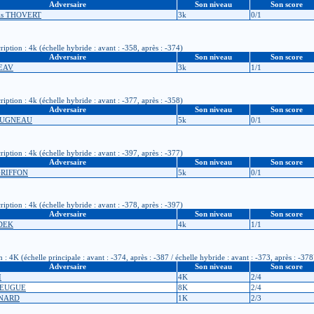
Adversaire
Son niveau
Son score
ois THOVERT
3k
0/1
iption : 4k (échelle hybride : avant : -358, après : -374)
Adversaire
Son niveau
Son score
 EAV
3k
1/1
iption : 4k (échelle hybride : avant : -377, après : -358)
Adversaire
Son niveau
Son score
OUGNEAU
5k
0/1
iption : 4k (échelle hybride : avant : -397, après : -377)
Adversaire
Son niveau
Son score
GRIFFON
5k
0/1
iption : 4k (échelle hybride : avant : -378, après : -397)
Adversaire
Son niveau
Son score
RDEK
4k
1/1
 4K (échelle principale : avant : -374, après : -387 / échelle hybride : avant : -373, après : -378
Adversaire
Son niveau
Son score
I
4K
2/4
HEUGUE
8K
2/4
ENARD
1K
2/3