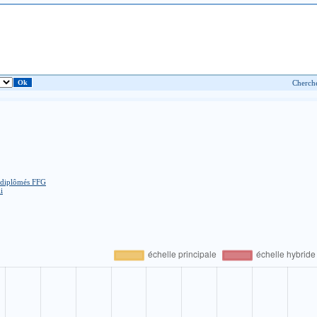
 diplômés FFG
i