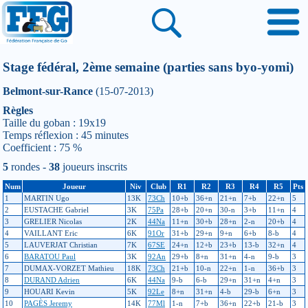
Stage fédéral, 2ème semaine (parties sans byo-yomi)
Belmont-sur-Rance
(15-07-2013)
Règles
Taille du goban : 19x19
Temps réflexion : 45 minutes
Coefficient : 75 %
5
rondes -
38
joueurs inscrits
Num
Joueur
Niv
Club
R1
R2
R3
R4
R5
Pts
1
MARTIN Ugo
13K
73Ch
10+b
36+n
21+n
7+b
22+n
5
2
EUSTACHE Gabriel
3K
75Pa
28+b
20+n
30-n
3+b
11+n
4
3
GRELIER Nicolas
2K
44Na
11+n
30+b
28+n
2-n
20+b
4
4
VAILLANT Eric
6K
91Or
31+b
29+n
9+n
6+b
8-b
4
5
LAUVERJAT Christian
7K
67SE
24+n
12+b
23+b
13-b
32+n
4
6
BARATOU Paul
3K
92An
29+b
8+n
31+n
4-n
9-b
3
7
DUMAX-VORZET Mathieu
18K
73Ch
21+b
10-n
22+n
1-n
36+b
3
8
DURAND Adrien
6K
44Na
9-b
6-b
29+n
31+n
4+n
3
9
HOUARI Kevin
5K
92Le
8+n
31+n
4-b
29-b
6+n
3
10
PAGÈS Jeremy
14K
77Ml
1-n
7+b
36+n
22+b
21-b
3