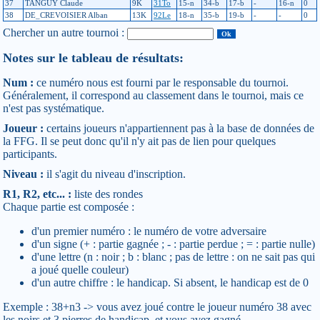
37
TANGUY Claude
9K
31To
15-n
34-b
17-b
-
16-n
0
38
DE_CREVOISIER Alban
13K
92Le
18-n
35-b
19-b
-
-
0
Chercher un autre tournoi :
Notes sur le tableau de résultats:
Num :
ce numéro nous est fourni par le responsable du tournoi.
Généralement, il correspond au classement dans le tournoi, mais ce
n'est pas systématique.
Joueur :
certains joueurs n'appartiennent pas à la base de données de
la FFG. Il se peut donc qu'il n'y ait pas de lien pour quelques
participants.
Niveau :
il s'agit du niveau d'inscription.
R1, R2, etc... :
liste des rondes
Chaque partie est composée :
d'un premier numéro : le numéro de votre adversaire
d'un signe (+ : partie gagnée ; - : partie perdue ; = : partie nulle)
d'une lettre (n : noir ; b : blanc ; pas de lettre : on ne sait pas qui
a joué quelle couleur)
d'un autre chiffre : le handicap. Si absent, le handicap est de 0
Exemple : 38+n3 -> vous avez joué contre le joueur numéro 38 avec
les noirs et 3 pierres de handicap, et vous avez gagné.