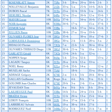
11
ROSENBLATT Simon
2K
75Pa
3-b
28+n
20+n
30+b
2-b
3
12
NOLLEVALLE Benjamin
8K
21Di
33+n
5-n
25+b
14+b
26-b
3
13
DUBOIS Pascal
7K
31To
23-n
32+b
33+b
5+n
24-b
3
14
HERUBEL Nicolas
5K
64Pa
32+n
25-n
26+b
12-n
33+b
3
15
MAYOR Lucas
10K
84Va
37+b
-
34+n
16+b
17-n
3
16
NOIR Augustin
8K
93Mo
34+b
17+n
-
15-n
37+b
3
17
ZEMOR Solal
10K
33Bo
-
16-b
37+n
34+n
15+b
3
18
JULLIEN Pierre
10K
33Bo
38+b
27-n
35+n
19+b
-
3
19
OLIVARES FLORES Jose
11K
38Gr
35+b
-
38+n
18-n
27+b
3
20
CORNUEJOLS Dominique
2D
38Gr
30+n
2-b
11-b
28+n
3-n
2
21
HIDALGO Florian
15K
73Ch
7-n
22-b
1-b
36+n
10+n
2
22
OLIVARES-THIBAUD Diego
13K
38GJ
36+b
21+n
7-b
10-n
1-b
2
23
GARLATTI Gérald
6K
73Ch
13+b
24-b
5-n
32+n
-
2
24
NOPPEN Serge
6K
84Av
5-b
23+n
32-b
-
13+n
2
25
LAGADU Tanguy
6K
31To
26-n
14+b
12-n
33+n
-
2
26
NOEL Remy
5K
92Le
25+b
33-b
14-n
-
12+n
2
27
MUSZLAK Sacha
11K
75Al
-
18+b
-
35+n
19-n
2
28
ADJIAGE Grégory
2K
67SE
2-n
11-b
3-b
20-b
30+n
1
29
GALLAIS Guillaume
5K
Kogo
6-n
4-b
8-b
9+n
31-b
1
30
GOLOMB Jean-Charles
5K
67SE
20-b
3-n
2+b
11-n
28-b
1
31
JEVAUDAN Tom
7K
84Va
4-n
9-b
6-b
8-b
29+n
1
32
LAILHEUGUE Paul
6K
33Bo
14-b
13-n
24+n
23-b
5-b
1
33
BRAÏDA Vivien
6K
31To
12-b
26+n
13-n
25-b
14-n
1
34
LEROY François
10K
31Pi
16-n
37+n
15-b
17-b
-
1
35
LARRIBEAU Sylvain
11K
66SL
19-n
38+n
18-b
27-b
-
1
36
RODRIGUEZ Noël
15K
34Mo
22-n
1-b
10-b
21-b
7-n
0