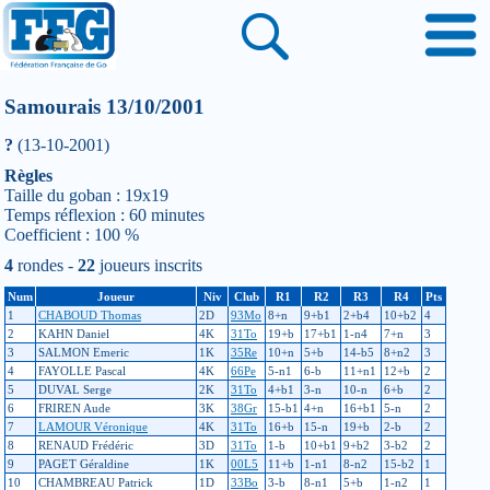
Samourais 13/10/2001
?
(13-10-2001)
Règles
Taille du goban : 19x19
Temps réflexion : 60 minutes
Coefficient : 100 %
4
rondes -
22
joueurs inscrits
Num
Joueur
Niv
Club
R1
R2
R3
R4
Pts
1
CHABOUD Thomas
2D
93Mo
8+n
9+b1
2+b4
10+b2
4
2
KAHN Daniel
4K
31To
19+b
17+b1
1-n4
7+n
3
3
SALMON Emeric
1K
35Re
10+n
5+b
14-b5
8+n2
3
4
FAYOLLE Pascal
4K
66Pe
5-n1
6-b
11+n1
12+b
2
5
DUVAL Serge
2K
31To
4+b1
3-n
10-n
6+b
2
6
FRIREN Aude
3K
38Gr
15-b1
4+n
16+b1
5-n
2
7
LAMOUR Véronique
4K
31To
16+b
15-n
19+b
2-b
2
8
RENAUD Frédéric
3D
31To
1-b
10+b1
9+b2
3-b2
2
9
PAGET Géraldine
1K
00L5
11+b
1-n1
8-n2
15-b2
1
10
CHAMBREAU Patrick
1D
33Bo
3-b
8-n1
5+b
1-n2
1