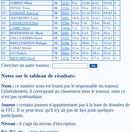
11
CORDOS Mihaï
2K
31To
9-n
13-b1
4-b1
19+b1
1
12
DUVAL Yvon
4K
31To
13-b
16-n
20+b2
4-n
1
13
LEMOINE Jean-Luc
5K
86Po
12+n
11+n1
15+b
14+b1
4
14
MAITREHEU Erick
7K
86Po
18+n
22+b
3+n5
13-n1
3
15
LAILHEUGUE Paul
5K
33Bo
6+n1
7+b
13-n
9+n2
3
16
LABRO Denis
5K
34Mo
7-n
12+b
6-n1
17+b
2
17
BERTHONNEAU Blaise
6K
66Pe
21+b
2-n1
22+b
16-n
2
18
DALLA BARBA Daniel
6K
31To
14-b
19-n
21+b
20+b1
2
19
KRELLENSTEIN Philippe
5K
64Ba
2-n
18+b
7-n
11-n1
1
20
LABAT Michel
8K
64Ba
22-n
21+n
12-n2
18-n1
1
21
LIU Francis
7K
86Po
17-n
20-b
18-n
22+n
1
22
BROUARD David
7K
31To
20+b
14-n
17-n
21-b
1
Chercher un autre tournoi :
Notes sur le tableau de résultats:
Num :
ce numéro nous est fourni par le responsable du tournoi.
Généralement, il correspond au classement dans le tournoi, mais ce
n'est pas systématique.
Joueur :
certains joueurs n'appartiennent pas à la base de données de
la FFG. Il se peut donc qu'il n'y ait pas de lien pour quelques
participants.
Niveau :
il s'agit du niveau d'inscription.
R1, R2, etc... :
liste des rondes