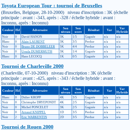
Toyota European Tour : tournoi de Bruxelles
(Bruxelles, Belgique, 28-10-2000) niveau d'inscription : 3K (échelle
principale : avant : -343, après : -328 / échelle hybride : avant :
Inconnu, après : Inconnu)
Son
Son
Var
Couleur
Hd
Adversaire
Résultat
Var
niveau
score
Hybride
Noir
0
David HANON
3K
1/5
Gagnée
n/a
n/a
Blanc
0
Alain LAURENT
3K
3/5
Perdue
n/a
n/a
Noir
0
Bruno DE DOBBELEER
5K
4/4
Perdue
n/a
n/a
Noir
0
Ursula DUMERMUTH
3K
1/4
Gagnée
n/a
n/a
Blanc
0
Hans LECOCQ
1K
0/5
Gagnée
n/a
n/a
Tournoi de Charleville 2000
(Charleville, 07-10-2000) niveau d'inscription : 3K (échelle
principale : avant : -425, après : -343 / échelle hybride : avant :
Inconnu, après : Inconnu)
Son
Son
Var
Couleur
Hd
Adversaire
Résultat
Var
niveau
score
Hybride
Blanc
0
Didier KROPP
4K
3/5
Gagnée
n/a
n/a
Noir
0
Christophe DRYEPONDT
4K
2/5
Gagnée
n/a
n/a
Noir
0
Michel PONCELET
3K
2/5
Gagnée
n/a
n/a
Noir
0
Arnaud KNIPPEL
1D
3/5
Perdue
n/a
n/a
Noir
2
Eric WARKENTIN
2D
3/5
Perdue
n/a
n/a
Tournoi de Rouen 2000