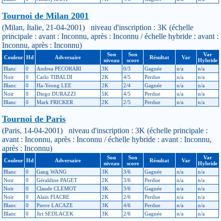
Tournoi de Milan 2001
(Milan, Italie, 21-04-2001) niveau d'inscription : 3K (échelle
principale : avant : Inconnu, après : Inconnu / échelle hybride : avant :
Inconnu, après : Inconnu)
Son
Son
Var
Couleur
Hd
Adversaire
Résultat
Var
niveau
score
Hybride
Blanc
0
Andrea PECORARI
3K
0/3
Gagnée
n/a
n/a
Noir
0
Carlo TIBALDI
2K
4/5
Perdue
n/a
n/a
Blanc
0
Ha-Yeong LEE
2K
2/4
Gagnée
n/a
n/a
Noir
0
Diego DURAZZI
5K
4/5
Perdue
n/a
n/a
Blanc
0
Mark FRICKER
2K
2/5
Perdue
n/a
n/a
Tournoi de Paris
(Paris, 14-04-2001) niveau d'inscription : 3K (échelle principale :
avant : Inconnu, après : Inconnu / échelle hybride : avant : Inconnu,
après : Inconnu)
Son
Son
Var
Couleur
Hd
Adversaire
Résultat
Var
niveau
score
Hybride
Blanc
0
Gang WANG
3K
3/6
Gagnée
n/a
n/a
Noir
0
Géraldine PAGET
2K
3/6
Perdue
n/a
n/a
Noir
0
Claude CLEMOT
3K
3/6
Gagnée
n/a
n/a
Noir
0
Alain FIACRE
2K
2/6
Perdue
n/a
n/a
Blanc
0
Pierre LACAZE
3K
4/6
Perdue
n/a
n/a
Blanc
0
Jiri SEDLACEK
3K
2/6
Gagnée
n/a
n/a