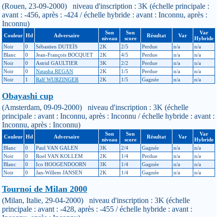
(Rouen, 23-09-2000) niveau d'inscription : 3K (échelle principale :
avant : -456, après : -424 / échelle hybride : avant : Inconnu, après :
Inconnu)
Son
Son
Var
Couleur
Hd
Adversaire
Résultat
Var
niveau
score
Hybride
Noir
0
Sébastien DUTEÏS
2K
2/5
Perdue
n/a
n/a
Blanc
0
Jean-François BOCQUET
2K
4/5
Perdue
n/a
n/a
Noir
0
Astrid GAULTIER
3K
2/2
Perdue
n/a
n/a
Noir
0
Natasha REGAN
2K
1/5
Perdue
n/a
n/a
Noir
1
Ralf WURZINGER
2K
1/5
Gagnée
n/a
n/a
Obayashi cup
(Amsterdam, 09-09-2000) niveau d'inscription : 3K (échelle
principale : avant : Inconnu, après : Inconnu / échelle hybride : avant :
Inconnu, après : Inconnu)
Son
Son
Var
Couleur
Hd
Adversaire
Résultat
Var
niveau
score
Hybride
Blanc
0
Paul VAN GALEN
3K
2/4
Gagnée
n/a
n/a
Noir
0
Roel VAN KOLLEM
2K
1/4
Perdue
n/a
n/a
Blanc
0
Ico HOOGENDOORN
3K
1/4
Gagnée
n/a
n/a
Noir
0
Jan-Willem JANSEN
2K
1/4
Gagnée
n/a
n/a
Tournoi de Milan 2000
(Milan, Italie, 29-04-2000) niveau d'inscription : 3K (échelle
principale : avant : -428, après : -455 / échelle hybride : avant :