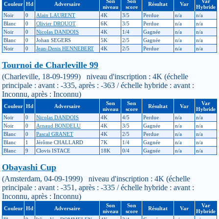
Son
Son
Var
Couleur
Hd
Adversaire
Résultat
Var
niveau
score
Hybride
Noir
0
Alain LAURENT
4K
3/5
Perdue
n/a
n/a
Blanc
0
Olivier DROUOT
6K
3/5
Perdue
n/a
n/a
Noir
0
Nicolas DANDOIS
4K
1/4
Gagnée
n/a
n/a
Blanc
0
Johan SEGERS
5K
2/5
Gagnée
n/a
n/a
Noir
0
Jean-Denis HENNEBERT
4K
2/5
Perdue
n/a
n/a
Tournoi de Charleville 99
(Charleville, 18-09-1999) niveau d'inscription : 4K (échelle
principale : avant : -335, après : -363 / échelle hybride : avant :
Inconnu, après : Inconnu)
Son
Son
Var
Couleur
Hd
Adversaire
Résultat
Var
niveau
score
Hybride
Noir
0
Nicolas DANDOIS
4K
4/5
Perdue
n/a
n/a
Noir
0
Arnaud BONDELU
4K
3/5
Gagnée
n/a
n/a
Blanc
0
Pascal GRANET
4K
2/5
Perdue
n/a
n/a
Blanc
1
Jérôme CHALLARD
7K
1/4
Gagnée
n/a
n/a
Blanc
9
Clovis ISTACE
18K
0/4
Gagnée
n/a
n/a
Obayashi Cup
(Amsterdam, 04-09-1999) niveau d'inscription : 4K (échelle
principale : avant : -351, après : -335 / échelle hybride : avant :
Inconnu, après : Inconnu)
Son
Son
Var
Couleur
Hd
Adversaire
Résultat
Var
niveau
score
Hybride