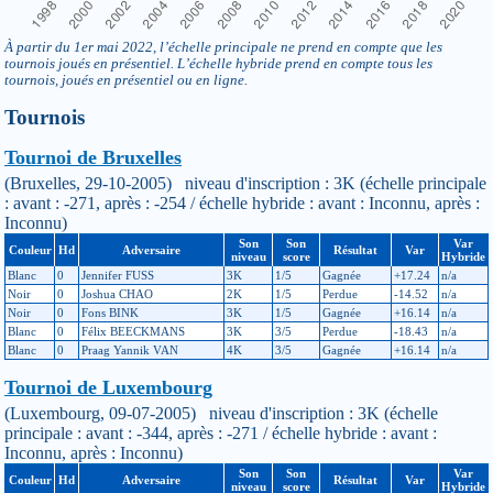
À partir du 1er mai 2022, l’échelle principale ne prend en compte que les
tournois joués en présentiel. L’échelle hybride prend en compte tous les
tournois, joués en présentiel ou en ligne.
Tournois
Tournoi de Bruxelles
(Bruxelles, 29-10-2005) niveau d'inscription : 3K (échelle principale
: avant : -271, après : -254 / échelle hybride : avant : Inconnu, après :
Inconnu)
Son
Son
Var
Couleur
Hd
Adversaire
Résultat
Var
niveau
score
Hybride
Blanc
0
Jennifer FUSS
3K
1/5
Gagnée
+17.24
n/a
Noir
0
Joshua CHAO
2K
1/5
Perdue
-14.52
n/a
Noir
0
Fons BINK
3K
1/5
Gagnée
+16.14
n/a
Blanc
0
Félix BEECKMANS
3K
3/5
Perdue
-18.43
n/a
Blanc
0
Praag Yannik VAN
4K
3/5
Gagnée
+16.14
n/a
Tournoi de Luxembourg
(Luxembourg, 09-07-2005) niveau d'inscription : 3K (échelle
principale : avant : -344, après : -271 / échelle hybride : avant :
Inconnu, après : Inconnu)
Son
Son
Var
Couleur
Hd
Adversaire
Résultat
Var
niveau
score
Hybride