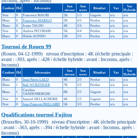
Inconnu, après : Inconnu)
Son
Son
Var
Couleur
Hd
Adversaire
Résultat
Var
niveau
score
Hybride
Noir
0
Francesca MAURI
2K
1/5
Gagnée
n/a
n/a
Blanc
0
Francesco MARIGO
2K
4/5
Perdue
n/a
n/a
Blanc
0
Ivano TALDO
4K
3/4
Perdue
n/a
n/a
Noir
0
Andrea PECORARI
5K
4/4
Perdue
n/a
n/a
Blanc
0
Hideki KONDO
5K
3/5
Perdue
n/a
n/a
Tournoi de Rouen 99
(Rouen, 04-12-1999) niveau d'inscription : 4K (échelle principale :
avant : -393, après : -428 / échelle hybride : avant : Inconnu, après :
Inconnu)
Son
Son
Var
Couleur
Hd
Adversaire
Résultat
Var
niveau
score
Hybride
Blanc
0
Jean-Pierre LALO
4K
2/5
Perdue
n/a
n/a
Blanc
1
Ralf WURZINGER
7K
5/5
Perdue
n/a
n/a
Caroline
Blanc
1
8K
2/5
Gagnée
n/a
n/a
VANDENBERGHE
Noir
0
Samuel DELLACHERIE
4K
2/5
Gagnée
n/a
n/a
Noir
0
Jean-François PAILLARD
5K
3/5
Perdue
n/a
n/a
Qualifications tournoi Fujitsu
(Bruxelles, 30-10-1999) niveau d'inscription : 4K (échelle principale
: avant : -363, après : -394 / échelle hybride : avant : Inconnu, après :
Inconnu)