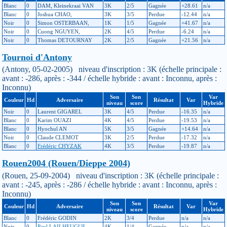
Blanc
0
DAM, Kleinekraai VAN
3K
2/5
Gagnée
+28.61
n/a
Blanc
0
Joshua CHAO,
3K
3/5
Perdue
-12.44
n/a
Noir
0
Simon OSTERBAAN,
1K
1/5
Gagnée
+41.67
n/a
Noir
0
Cuong NGUYEN,
2K
4/5
Perdue
-6.24
n/a
Noir
0
Thomas DETOURNAY
2K
2/5
Gagnée
+21.56
n/a
Tournoi d'Antony
(Antony, 05-02-2005) niveau d'inscription : 3K (échelle principale :
avant : -286, après : -344 / échelle hybride : avant : Inconnu, après :
Inconnu)
Son
Son
Var
Couleur
Hd
Adversaire
Résultat
Var
niveau
score
Hybride
Noir
0
Laurent GIGAREL
3K
4/5
Perdue
-16.35
n/a
Blanc
0
Karim OUAZI
4K
4/5
Perdue
-19.53
n/a
Blanc
0
Hyochul AN
5K
3/5
Gagnée
+14.64
n/a
Noir
0
Claude CLEMOT
3K
2/5
Perdue
-17.32
n/a
Blanc
0
Frédéric CHYZAK
4K
3/5
Perdue
-19.87
n/a
Rouen2004 (Rouen/Dieppe 2004)
(Rouen, 25-09-2004) niveau d'inscription : 3K (échelle principale :
avant : -245, après : -286 / échelle hybride : avant : Inconnu, après :
Inconnu)
Son
Son
Var
Couleur
Hd
Adversaire
Résultat
Var
niveau
score
Hybride
Blanc
0
Frédéric GODIN
2K
3/4
Perdue
n/a
n/a
Noir
0
Paul LAILHEUGUE
4K
1/4
Gagnée
n/a
n/a