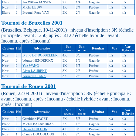
Blanc
0
Jan Willem JANSEN
2K
1/4
Gagnée
n/a
n/a
Noir
0
Micha LEUW
1K
2/4
Perdue
n/a
n/a
Blanc
0
Breugel Rene VAN
3K
2/4
Gagnée
n/a
n/a
Tournoi de Bruxelles 2001
(Bruxelles, Belgique, 10-11-2001) niveau d'inscription : 3K (échelle
principale : avant : -250, après : -412 / échelle hybride : avant :
Inconnu, après : Inconnu)
Son
Son
Var
Couleur
Hd
Adversaire
Résultat
Var
niveau
score
Hybride
Noir
0
Bruno DE DOBBELEER
4K
3/5
Perdue
n/a
n/a
Noir
0
Wouter HENDRICKX
3K
1/3
Gagnée
n/a
n/a
Noir
0
Yue WANG
1K
3/5
Perdue
n/a
n/a
Noir
0
Alain LAURENT
3K
2/5
Perdue
n/a
n/a
Noir
0
Bernard FRANK
3K
2/5
Perdue
n/a
n/a
Tournoi de Rouen 2001
(Rouen, 22-09-2001) niveau d'inscription : 3K (échelle principale :
avant : Inconnu, après : Inconnu / échelle hybride : avant : Inconnu,
après : Inconnu)
Son
Son
Var
Couleur
Hd
Adversaire
Résultat
Var
niveau
score
Hybride
Noir
0
Géraldine PAGET
2K
5/5
Perdue
n/a
n/a
Blanc
0
Michel BALANDRAS
2K
1/5
Gagnée
n/a
n/a
Blanc
0
Hervé GUICHON
4K
3/5
Perdue
n/a
n/a
Noir
1
Claude DUCOULOUX
1K
2/5
Gagnée
n/a
n/a