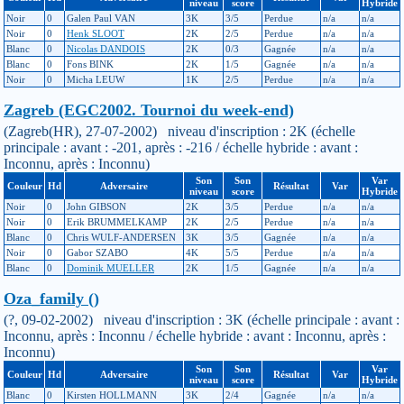
niveau
score
Hybride
Noir
0
Galen Paul VAN
3K
3/5
Perdue
n/a
n/a
Noir
0
Henk SLOOT
2K
2/5
Perdue
n/a
n/a
Blanc
0
Nicolas DANDOIS
2K
0/3
Gagnée
n/a
n/a
Blanc
0
Fons BINK
2K
1/5
Gagnée
n/a
n/a
Noir
0
Micha LEUW
1K
2/5
Perdue
n/a
n/a
Zagreb (EGC2002. Tournoi du week-end)
(Zagreb(HR), 27-07-2002) niveau d'inscription : 2K (échelle
principale : avant : -201, après : -216 / échelle hybride : avant :
Inconnu, après : Inconnu)
Son
Son
Var
Couleur
Hd
Adversaire
Résultat
Var
niveau
score
Hybride
Noir
0
John GIBSON
2K
3/5
Perdue
n/a
n/a
Noir
0
Erik BRUMMELKAMP
2K
2/5
Perdue
n/a
n/a
Blanc
0
Chris WULF-ANDERSEN
3K
3/5
Gagnée
n/a
n/a
Noir
0
Gabor SZABO
4K
5/5
Perdue
n/a
n/a
Blanc
0
Dominik MUELLER
2K
1/5
Gagnée
n/a
n/a
Oza_family ()
(?, 09-02-2002) niveau d'inscription : 3K (échelle principale : avant :
Inconnu, après : Inconnu / échelle hybride : avant : Inconnu, après :
Inconnu)
Son
Son
Var
Couleur
Hd
Adversaire
Résultat
Var
niveau
score
Hybride
Blanc
0
Kirsten HOLLMANN
3K
2/4
Gagnée
n/a
n/a