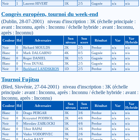
Noir
1
Laurent HIVERT
1K
2/5
Gagnée
n/a
n/a
Congrès européen, tournoi du week-end
(Dublin, 28-07-2001) niveau d'inscription : 3K (échelle principale :
avant : Inconnu, après : Inconnu / échelle hybride : avant : Inconnu,
après : Inconnu)
Son
Son
Var
Couleur
Hd
Adversaire
Résultat
Var
niveau
score
Hybride
Noir
0
Richard MOULDS
2K
2/5
Perdue
n/a
n/a
Blanc
0
Mark DALGARNO
4K
0/5
Gagnée
n/a
n/a
Blanc
0
Roger DANIEL
3K
1/5
Gagnée
n/a
n/a
Blanc
0
Yvon DUVAL
3K
2/5
Gagnée
n/a
n/a
Noir
0
Burkhard LANDSKRON
1D
2/5
Perdue
n/a
n/a
Tournoi Fujitsu
(Bled, Slovénie, 27-04-2001) niveau d'inscription : 3K (échelle
principale : avant : Inconnu, après : Inconnu / échelle hybride : avant :
Inconnu, après : Inconnu)
Son
Son
Var
Couleur
Hd
Adversaire
Résultat
Var
niveau
score
Hybride
Blanc
0
Drago PERGAR
3K
3/6
Perdue
n/a
n/a
Noir
0
Krzysztof PODBIOL
2K
4/6
Perdue
n/a
n/a
Noir
0
Miroslaw ZABLOCKI
5K
4/6
Perdue
n/a
n/a
Blanc
0
Tibor RAPAI
5K
3/6
Perdue
n/a
n/a
Noir
0
Vinko VODOPIVEC
3K
2/6
Perdue
n/a
n/a
Blanc
0
Andrej RANT
7K
4/6
Gagnée
n/a
n/a