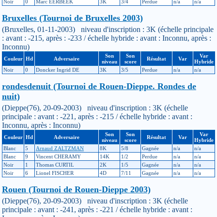
Noir
0
Marc EERBEEK
3K
3/4
Perdue
n/a
n/a
Bruxelles (Tournoi de Bruxelles 2003)
(Bruxelles, 01-11-2003) niveau d'inscription : 3K (échelle principale
: avant : -215, après : -233 / échelle hybride : avant : Inconnu, après :
Inconnu)
Son
Son
Var
Couleur
Hd
Adversaire
Résultat
Var
niveau
score
Hybride
Noir
0
Doncker Ingrid DE
3K
3/5
Perdue
n/a
n/a
rondesdenuit (Tournoi de Rouen-Dieppe. Rondes de
nuit)
(Dieppe(76), 20-09-2003) niveau d'inscription : 3K (échelle
principale : avant : -221, après : -215 / échelle hybride : avant :
Inconnu, après : Inconnu)
Son
Son
Var
Couleur
Hd
Adversaire
Résultat
Var
niveau
score
Hybride
Blanc
5
Arnaud ZALTZMAN
8K
5/8
Gagnée
n/a
n/a
Blanc
9
Vincent CHERAMY
14K
1/2
Perdue
n/a
n/a
Noir
1
Thomas CURTIL
2K
1/5
Gagnée
n/a
n/a
Noir
6
Lionel FISCHER
4D
7/11
Gagnée
n/a
n/a
Rouen (Tournoi de Rouen-Dieppe 2003)
(Dieppe(76), 20-09-2003) niveau d'inscription : 3K (échelle
principale : avant : -241, après : -221 / échelle hybride : avant :