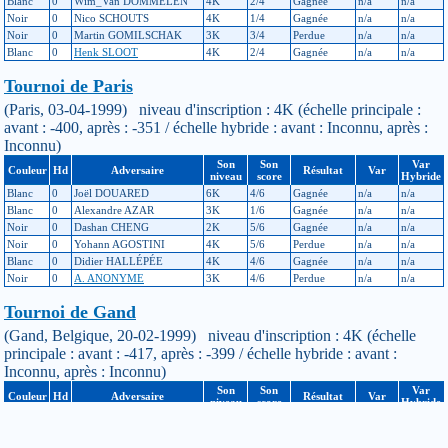
Blanc
0
Wim_Van DOMMELEN
4K
2/4
Gagnée
n/a
n/a
Noir
0
Nico SCHOUTS
4K
1/4
Gagnée
n/a
n/a
Noir
0
Martin GOMILSCHAK
3K
3/4
Perdue
n/a
n/a
Blanc
0
Henk SLOOT
4K
2/4
Gagnée
n/a
n/a
Tournoi de Paris
(Paris, 03-04-1999) niveau d'inscription : 4K (échelle principale :
avant : -400, après : -351 / échelle hybride : avant : Inconnu, après :
Inconnu)
Son
Son
Var
Couleur
Hd
Adversaire
Résultat
Var
niveau
score
Hybride
Blanc
0
Joël DOUARED
6K
4/6
Gagnée
n/a
n/a
Blanc
0
Alexandre AZAR
3K
1/6
Gagnée
n/a
n/a
Noir
0
Dashan CHENG
2K
5/6
Gagnée
n/a
n/a
Noir
0
Yohann AGOSTINI
4K
5/6
Perdue
n/a
n/a
Blanc
0
Didier HALLÉPÉE
4K
4/6
Gagnée
n/a
n/a
Noir
0
A. ANONYME
3K
4/6
Perdue
n/a
n/a
Tournoi de Gand
(Gand, Belgique, 20-02-1999) niveau d'inscription : 4K (échelle
principale : avant : -417, après : -399 / échelle hybride : avant :
Inconnu, après : Inconnu)
Son
Son
Var
Couleur
Hd
Adversaire
Résultat
Var
niveau
score
Hybride
Blanc
0
Vincent CROISIER
5K
3/5
Perdue
n/a
n/a
Blanc
0
Henk SLOOT
5K
1/5
Gagnée
n/a
n/a