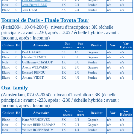
Noir
0
Jean-Pierre LALO
4K
2/4
Perdue
n/a
n/a
Blanc
0
Jean DANG
3K
2/4
Perdue
n/a
n/a
Tournoi de Paris - Finale Toyota Tour
(Paris2004, 10-04-2004) niveau d'inscription : 3K (échelle
principale : avant : -230, après : -245 / échelle hybride : avant :
Inconnu, après : Inconnu)
Son
Son
Var
Couleur
Hd
Adversaire
Résultat
Var
niveau
score
Hybride
Noir
0
Paul GALAN
3K
1/5
Gagnée
n/a
n/a
Blanc
0
Claude CLEMOT
2K
3/6
Gagnée
n/a
n/a
Noir
0
Guillaume CHASLOT
1K
3/6
Perdue
n/a
n/a
Blanc
0
Alexis WELVAERT
2K
2/6
Gagnée
n/a
n/a
Blanc
0
Bernard RENOU
1K
2/6
Perdue
n/a
n/a
Blanc
0
Arnaud VIDET
3K
4/6
Perdue
n/a
n/a
Oza_family
(Amsterdam, 07-02-2004) niveau d'inscription : 3K (échelle
principale : avant : -233, après : -230 / échelle hybride : avant :
Inconnu, après : Inconnu)
Son
Son
Var
Couleur
Hd
Adversaire
Résultat
Var
niveau
score
Hybride
Blanc
0
Hans VERHOEVEN
3K
0/4
Gagnée
n/a
n/a
Noir
0
Wouter BERKELMANS
2K
2/4
Gagnée
n/a
n/a
Noir
0
Wouter ROSENBAUM
1K
1/4
Perdue
n/a
n/a