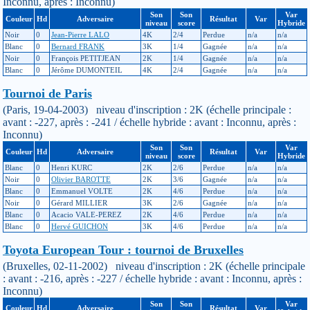
Inconnu, après : Inconnu)
Son
Son
Var
Couleur
Hd
Adversaire
Résultat
Var
niveau
score
Hybride
Noir
0
Jean-Pierre LALO
4K
2/4
Perdue
n/a
n/a
Blanc
0
Bernard FRANK
3K
1/4
Gagnée
n/a
n/a
Noir
0
François PETITJEAN
2K
1/4
Gagnée
n/a
n/a
Blanc
0
Jérôme DUMONTEIL
4K
2/4
Gagnée
n/a
n/a
Tournoi de Paris
(Paris, 19-04-2003) niveau d'inscription : 2K (échelle principale :
avant : -227, après : -241 / échelle hybride : avant : Inconnu, après :
Inconnu)
Son
Son
Var
Couleur
Hd
Adversaire
Résultat
Var
niveau
score
Hybride
Blanc
0
Henri KURC
2K
2/6
Perdue
n/a
n/a
Noir
0
Olivier BAROTTE
2K
3/6
Gagnée
n/a
n/a
Blanc
0
Emmanuel VOLTE
2K
4/6
Perdue
n/a
n/a
Noir
0
Gérard MILLIER
3K
2/6
Gagnée
n/a
n/a
Blanc
0
Acacio VALE-PEREZ
2K
4/6
Perdue
n/a
n/a
Blanc
0
Hervé GUICHON
3K
4/6
Perdue
n/a
n/a
Toyota European Tour : tournoi de Bruxelles
(Bruxelles, 02-11-2002) niveau d'inscription : 2K (échelle principale
: avant : -216, après : -227 / échelle hybride : avant : Inconnu, après :
Inconnu)
Son
Son
Var
Couleur
Hd
Adversaire
Résultat
Var