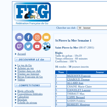
Chercher un club :
St Pierre la Mer Semaine 1
Saint-Pierre-la-Mer
(08-07-2001)
Règles
Accueil
Taille du goban : 19x19
Temps réflexion : 60 minutes
Coefficient : 100 %
Le jeu de Go
16
rondes -
50
joueurs inscrits
Acheter un jeu
S'initier dans un club
Num
Joueur
S'initier sur Internet
1
MIZESSYN François
Revue Française de Go
2
CHABOUD Thomas
Vidéos
3
ALLARD Jean
4
CHAINE Marie-Claire
5
COQUELET Laurent
Règle officielle
6
THIBAUT Max
Compétitions fédérales
Calendrier
7
COPPE Bernard
Résultats
8
GODIN Frédéric
Échelle de niveau
9
BERREBY Monique