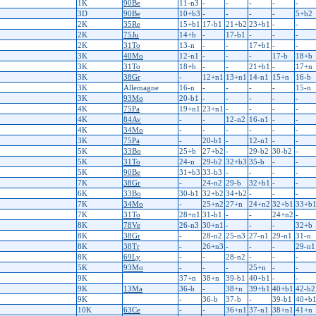
1K
90Be
11-n3
-
-
-
-
-
3D
90Be
10+b3
-
-
-
-
5+b2
2K
35Re
15+b1
17-b1
21+b2
23+b1
-
-
2K
75Ju
14+b
-
17-b1
-
-
-
2K
31To
13-n
-
-
17+b1
-
-
3K
40Mo
12-n1
-
-
-
17-b
18+b
3K
31To
18+b
-
-
21+b1
-
17+n
3K
38Gr
-
12+n1
13+n1
14-n1
15+n
16-b
3K
Allemagne
16-n
-
-
-
-
15-n
3K
93Mo
20-b1
-
-
-
-
-
4K
75Pa
19+n1
23+n1
-
-
-
-
4K
84Av
-
-
12-n2
16-n1
-
-
4K
34Mo
-
-
-
-
-
-
3K
75Pa
-
20-b1
-
12-n1
-
-
5K
33Bo
25+b
27+b2
-
29-b2
30-b2
-
5K
31To
24-n
29-b2
32+b3
35-b
-
-
5K
90Be
31+b3
33-b3
-
-
-
-
7K
38Gr
-
24-n2
29-b
32+b1
-
-
6K
33Bo
30-b1
32+b2
34+b2
-
-
-
7K
34Mo
-
25+n2
27+n
24+n2
32+b1
33+b
7K
31To
28+n1
31-b1
-
-
24+n2
-
8K
78Ve
26-n3
30+n1
-
-
-
32+b
8K
38Gr
-
28-n2
25-n3
27-n1
29-n1
31-n
8K
38Tr
-
26+n3
-
-
-
29-n1
8K
69Ly
-
-
28-n2
-
-
-
5K
93Mo
-
-
-
25+n
-
-
9K
37+n
38+n
39-b1
40+b1
-
-
9K
13Ma
36-b
-
38+n
39+b1
40+b1
42-b2
9K
-
36-b
37-b
-
39-b1
40+b
10K
63Ce
-
-
36+n1
37-n1
38+n1
41+n