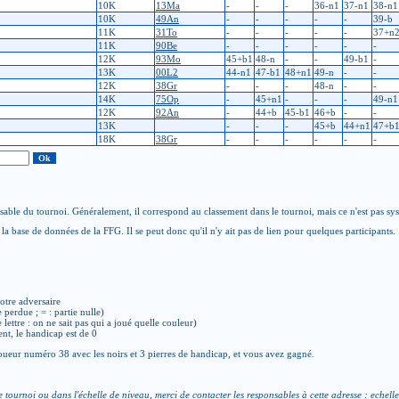
10K
13Ma
-
-
-
36-n1
37-n1
38-n1
10K
49An
-
-
-
-
-
39-b
11K
31To
-
-
-
-
-
37+n
11K
90Be
-
-
-
-
-
-
12K
93Mo
45+b1
48-n
-
-
49-b1
-
13K
00L2
44-n1
47-b1
48+n1
49-n
-
-
12K
38Gr
-
-
-
48-n
-
-
14K
75Op
-
45+n1
-
-
-
49-n1
12K
92An
-
44+b
45-b1
46+b
-
-
13K
-
-
-
45+b
44+n1
47+b
18K
38Gr
-
-
-
-
-
-
able du tournoi. Généralement, il correspond au classement dans le tournoi, mais ce n'est pas sy
la base de données de la FFG. Il se peut donc qu'il n'y ait pas de lien pour quelques participants.
otre adversaire
e perdue ; = : partie nulle)
de lettre : on ne sait pas qui a joué quelle couleur)
ent, le handicap est de 0
ueur numéro 38 avec les noirs et 3 pierres de handicap, et vous avez gagné.
e tournoi ou dans l'échelle de niveau, merci de contacter les responsables à cette adresse :
echelle