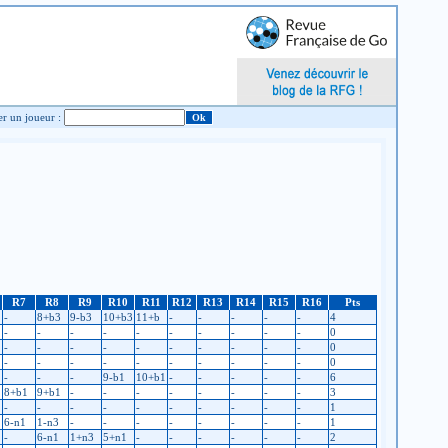
Chercher un joueur :
R7
R8
R9
R10
R11
R12
R13
R14
R15
R16
Pts
-
8+b3
9-b3
10+b3
11+b
-
-
-
-
-
4
-
-
-
-
-
-
-
-
-
-
0
-
-
-
-
-
-
-
-
-
-
0
-
-
-
-
-
-
-
-
-
-
0
-
-
-
9-b1
10+b1
-
-
-
-
-
6
8+b1
9+b1
-
-
-
-
-
-
-
-
3
-
-
-
-
-
-
-
-
-
-
1
6-n1
1-n3
-
-
-
-
-
-
-
-
1
-
6-n1
1+n3
5+n1
-
-
-
-
-
-
2