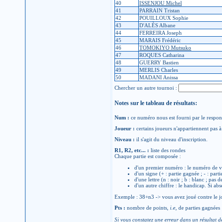
40
ISSENJOU Michel
41
PARRAIN Tristan
42
POUILLOUX Sophie
43
D'ALÈS Albane
44
FERREIRA Joseph
45
MARAIS Frédéric
46
TOMOKIYO Mutsuko
47
ROQUES Catharina
48
GUERRY Bastien
49
MERLIS Charles
50
MADANI Anissa
Chercher un autre tournoi :
Notes sur le tableau de résultats:
Num :
ce numéro nous est fourni par le respons
Joueur :
certains joueurs n'appartiennent pas à 
Niveau :
il s'agit du niveau d'inscription.
R1, R2, etc... :
liste des rondes
Chaque partie est composée :
d'un premier numéro : le numéro de v
d'un signe (+ : partie gagnée ; - : parti
d'une lettre (n : noir ; b : blanc ; pas 
d'un autre chiffre : le handicap. Si abs
Exemple : 38+n3 -> vous avez joué contre le jo
Pts :
nombre de points,
i.e
, de parties gagnées
Si vous constatez une erreur dans un résultat d