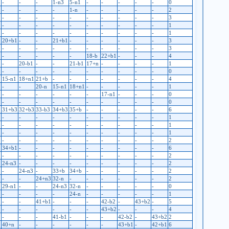
-
-
-
1-n3
5-n1
-
-
-
-
-
0
-
-
-
-
1-n
-
-
-
-
-
2
-
-
-
-
-
-
-
-
-
-
3
-
-
-
-
-
-
-
-
-
-
1
-
-
-
-
-
-
-
-
-
-
1
20+b1
-
-
21+b1
-
-
-
-
-
-
3
-
-
-
-
-
-
-
-
-
-
3
-
-
-
-
-
18-b
22+b1
-
-
-
4
-
20-b1
-
-
21-b1
17+n
-
-
-
-
1
-
-
-
-
-
-
-
-
-
-
0
15-n1
18+n1
21+b
-
-
-
-
-
-
-
4
-
-
20-n
15-n1
18+n1
-
-
-
-
-
1
-
-
-
-
-
-
17-n1
-
-
-
0
-
-
-
-
-
-
-
-
-
-
0
31+b3
32+b3
33-b3
34+b3
35+b
-
-
-
-
-
6
-
-
-
-
-
-
-
-
-
-
1
-
-
-
-
-
-
-
-
-
-
1
-
-
-
-
-
-
-
-
-
-
1
-
-
-
-
-
-
-
-
-
-
2
1
34+b1
-
-
-
-
-
-
-
-
-
6
-
-
-
-
-
-
-
-
-
-
2
24-n3
-
-
-
-
-
-
-
-
-
2
-
24-n3
-
33+b
34+b
-
-
-
-
-
2
-
-
24+n3
32-n
-
-
-
-
-
-
2
29-n1
-
-
24-n3
32-n
-
-
-
-
-
0
-
-
-
-
24-n
-
-
-
-
-
1
-
-
41+b1
-
-
-
42-b2
-
43+b2
-
5
-
-
-
-
-
-
43+b2
-
-
-
4
1
-
-
-
41-b1
-
-
-
42-b2
-
43+b2
2
40+n
-
-
-
-
-
-
43+b1
-
42+b1
6