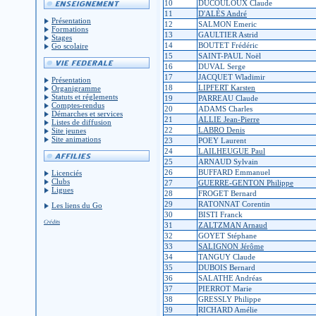
10
DUCOULOUX Claude
11
D'ALÈS André
Présentation
12
SALMON Emeric
Formations
13
GAULTIER Astrid
Stages
14
BOUTET Frédéric
Go scolaire
15
SAINT-PAUL Noël
16
DUVAL Serge
17
JACQUET Wladimir
Présentation
18
LIPFERT Karsten
Organigramme
Statuts et réglements
19
PARREAU Claude
Comptes-rendus
20
ADAMS Charles
Démarches et services
21
ALLIE Jean-Pierre
Listes de diffusion
22
LABRO Denis
Site jeunes
Site animations
23
POEY Laurent
24
LAILHEUGUE Paul
25
ARNAUD Sylvain
26
BUFFARD Emmanuel
Licenciés
Clubs
27
GUERRE-GENTON Philippe
Ligues
28
FROGET Bernard
29
RATONNAT Corentin
Les liens du Go
30
BISTI Franck
Crédits
31
ZALTZMAN Arnaud
32
GOYET Stéphane
33
SALIGNON Jérôme
34
TANGUY Claude
35
DUBOIS Bernard
36
SALATHE Andréas
37
PIERROT Marie
38
GRESSLY Philippe
39
RICHARD Amélie