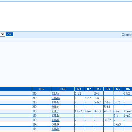
Niv
Club
R1
R2
R3
R4
R5
R6
3D
92An
5-b2
-
2+b
-
-
6-b2
3D
93Mo
-
5-b2
1-n
-
-
-
3D
13Ma
-
-
5-b2
7-b2
8-b3
-
2D
69Ly
-
-
-
5-b1
-
-
1D
21Di
1+n2
2+n2
3+n2
4+n1
6+n
11-n2
1D
13Ma
-
-
-
-
5-b
1+n2
1D
13Ma
-
-
-
3+n2
-
-
1K
00L9
-
-
-
-
3+n3
-
1K
13Ma
-
-
-
-
-
-