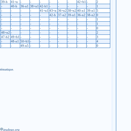
39-b
41+n
-
-
-
-
-
-
42+b1
-
2
-
40-b
36-n1
38+n1
42-b1
-
-
-
-
-
1
2
-
-
-
-
41+n1
43+n
36+n2
38+n2
40-n1
39-n1
5
-
-
-
-
-
42-b
37-n2
39-n1
36-n2
38-n2
0
-
-
-
-
-
-
-
-
-
-
1
-
-
-
-
-
-
-
-
-
-
1
-
-
-
-
-
-
-
-
-
-
0
48+n2
-
-
-
-
-
-
-
-
-
2
47-b2
49+b1
-
-
-
-
-
-
-
-
3
1
-
48-n1
50+b5
-
-
-
-
-
-
-
4
-
-
49-n5
-
-
-
-
-
-
-
0
stématique.
jeudego.org