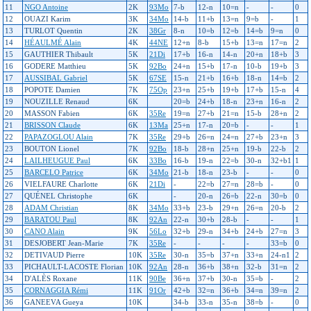
11
NGO Antoine
2K
93Mo
7-b
12-n
10=n
-
-
0
12
OUAZI Karim
3K
34Mo
14-b
11+b
13=n
9=b
-
1
13
TURLOT Quentin
2K
38Gr
8-n
10=b
12=b
14=b
9=n
0
14
HÉAULMÉ Alain
4K
44NE
12+n
8-b
15+b
13=n
17=n
2
15
GAUTHIER Thibault
5K
21Di
17+b
16-n
14-n
20+n
18+b
3
16
GODERE Matthieu
5K
92Bo
24+n
15+b
17-n
10-b
19+b
3
17
AUSSIBAL Gabriel
5K
67SE
15-n
21+b
16+b
18-n
14=b
2
18
POPOTE Damien
7K
75Op
23+n
25+b
19+b
17+b
15-n
4
19
NOUZILLE Renaud
6K
20=b
24+b
18-n
23+n
16-n
2
20
MASSON Fabien
6K
35Re
19=n
27+b
21=n
15-b
28+n
2
21
BRISSON Claude
6K
13Ma
25+n
17-n
20=b
-
-
1
22
PAPAZOGLOU Alain
7K
35Re
29+b
26=n
24=n
27+b
23+n
3
23
BOUTON Lionel
7K
92Bo
18-b
28+n
25+n
19-b
22-b
2
24
LAILHEUGUE Paul
6K
33Bo
16-b
19-n
22=b
30-n
32+b1
1
25
BARCELO Patrice
6K
34Mo
21-b
18-n
23-b
-
-
0
26
VIELFAURE Charlotte
6K
21Di
-
22=b
27=n
28=b
-
0
27
QUÉNEL Christophe
6K
-
20-n
26=b
22-n
30=b
0
28
ADAM Christian
8K
34Mo
33+b
23-b
29+n
26=n
20-b
2
29
BARATOU Paul
8K
92An
22-n
30+b
28-b
-
-
1
30
CANO Alain
9K
56Lo
32+b
29-n
34+b
24+b
27=n
3
31
DESJOBERT Jean-Marie
7K
35Re
-
-
-
-
33=b
0
32
DETIVAUD Pierre
10K
35Re
30-n
35=b
37+n
33+n
24-n1
2
33
PICHAULT-LACOSTE Florian
10K
92An
28-n
36+b
38+n
32-b
31=n
2
34
D'ALÈS Roxane
11K
90Be
36+n
37+b
30-n
35=b
-
2
35
CORNAGGIA Rémi
11K
91Or
42+b
32=n
36+b
34=n
39=n
2
36
GANEEVA Gueya
10K
34-b
33-n
35-n
38=b
-
0