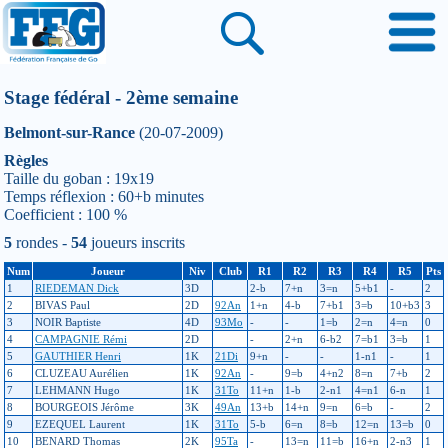
Stage fédéral - 2ème semaine
Belmont-sur-Rance
(20-07-2009)
Règles
Taille du goban : 19x19
Temps réflexion : 60+b minutes
Coefficient : 100 %
5
rondes -
54
joueurs inscrits
Num
Joueur
Niv
Club
R1
R2
R3
R4
R5
Pts
1
RIEDEMAN Dick
3D
2-b
7+n
3=n
5+b1
-
2
2
BIVAS Paul
2D
92An
1+n
4-b
7+b1
3=b
10+b3
3
3
NOIR Baptiste
4D
93Mo
-
-
1=b
2=n
4=n
0
4
CAMPAGNIE Rémi
2D
-
2+n
6-b2
7=b1
3=b
1
5
GAUTHIER Henri
1K
21Di
9+n
-
-
1-n1
-
1
6
CLUZEAU Aurélien
1K
92An
-
9=b
4+n2
8=n
7+b
2
7
LEHMANN Hugo
1K
31To
11+n
1-b
2-n1
4=n1
6-n
1
8
BOURGEOIS Jérôme
3K
49An
13+b
14+n
9=n
6=b
-
2
9
EZEQUEL Laurent
1K
31To
5-b
6=n
8=b
12=n
13=b
0
10
BENARD Thomas
2K
95Ta
-
13=n
11=b
16+n
2-n3
1