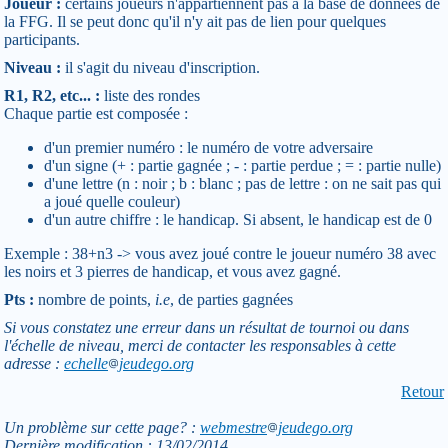
Joueur :
certains joueurs n'appartiennent pas à la base de données de
la FFG. Il se peut donc qu'il n'y ait pas de lien pour quelques
participants.
Niveau :
il s'agit du niveau d'inscription.
R1, R2, etc... :
liste des rondes
Chaque partie est composée :
d'un premier numéro : le numéro de votre adversaire
d'un signe (+ : partie gagnée ; - : partie perdue ; = : partie nulle)
d'une lettre (n : noir ; b : blanc ; pas de lettre : on ne sait pas qui
a joué quelle couleur)
d'un autre chiffre : le handicap. Si absent, le handicap est de 0
Exemple : 38+n3 -> vous avez joué contre le joueur numéro 38 avec
les noirs et 3 pierres de handicap, et vous avez gagné.
Pts :
nombre de points,
i.e
, de parties gagnées
Si vous constatez une erreur dans un résultat de tournoi ou dans
l'échelle de niveau, merci de contacter les responsables à cette
adresse :
echelle
jeudego.org
Retour
Un problème sur cette page? :
webmestre
jeudego.org
Dernière modification : 13/02/2014