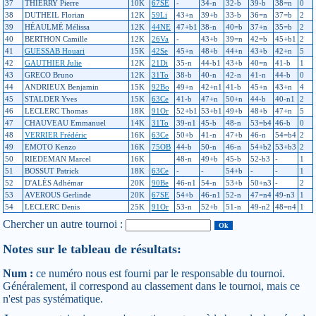
37
THIERRY Pierre
10K
67SE
-
34-n
32-b
39-b
38=n
0
38
DUTHEIL Florian
12K
59Li
43+n
39+b
33-b
36=n
37=b
2
39
HÉAULMÉ Mélissa
12K
44NE
47+b1
38-n
40=b
37+n
35=b
2
40
BERTHON Camille
12K
26Va
-
43+b
39=n
42=b
45+b1
2
41
GUESSAB Houari
15K
42Se
45+n
48+b
44+n
43+b
42+n
5
42
GAUTHIER Julie
12K
21Di
35-n
44-b1
43+b
40=n
41-b
1
43
GRECO Bruno
12K
31To
38-b
40-n
42-n
41-n
44-b
0
44
ANDRIEUX Benjamin
15K
92Bo
49+n
42+n1
41-b
45+n
43+n
4
45
STALDER Yves
15K
63Ce
41-b
47+n
50+n
44-b
40-n1
2
46
LECLERC Thomas
18K
91Or
52+b1
53+b1
49+b
48+b
47+n
5
47
CHAUVEAU Emmanuel
14K
31To
39-n1
45-b
48-n
53=b4
46-b
0
48
VERRIER Frédéric
16K
63Ce
50+b
41-n
47+b
46-n
54=b4
2
49
EMOTO Kenzo
16K
75OB
44-b
50-n
46-n
54+b2
53+b3
2
50
RIEDEMAN Marcel
16K
48-n
49+b
45-b
52-b3
-
1
51
BOSSUT Patrick
18K
63Ce
-
-
54+b
-
-
1
52
D'ALÈS Adhémar
20K
90Be
46-n1
54-n
53+b
50+n3
-
2
53
AVEROUS Gerlinde
20K
67SE
54+b
46-n1
52-n
47=n4
49-n3
1
54
LECLERC Denis
25K
91Or
53-n
52+b
51-n
49-n2
48=n4
1
Chercher un autre tournoi :
Notes sur le tableau de résultats:
Num :
ce numéro nous est fourni par le responsable du tournoi.
Généralement, il correspond au classement dans le tournoi, mais ce
n'est pas systématique.