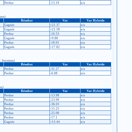
Perdue
-13.19
n/a
onnu)
Résultat
Var
Var Hybride
Gagnée
+21.37
n/a
Gagnée
+21.58
n/a
Perdue
-16.53
n/a
Gagnée
+9.88
n/a
Perdue
-18.01
n/a
Gagnée
+17.82
n/a
 : Inconnu)
Résultat
Var
Var Hybride
Perdue
-31.27
n/a
Perdue
-6.08
n/a
nu)
Résultat
Var
Var Hybride
Perdue
-13.98
n/a
Perdue
-23.99
n/a
Perdue
-36.03
n/a
Perdue
-15.25
n/a
Perdue
-25.09
n/a
Perdue
-17.1
n/a
Gagnée
+13.44
n/a