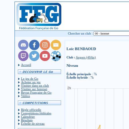
Chercher un club :
Loïc BENDAOUD
Club :
Angers (49An)
Accueil
Niveau
Échelle principale
: 7k
Échelle hybride
: 7k
Le jeu de Go
Acheter un jeu
S'initier dans un club
S'initier sur Internet
Revue Française de Go
Vidéos
Règle officielle
Compétitions fédérales
Calendrier
Résultats
Échelle de niveau