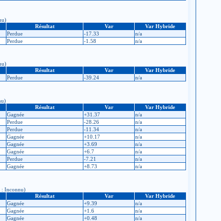
nu)
Résultat
Var
Var Hybride
Perdue
-17.33
n/a
Perdue
-1.58
n/a
nu)
Résultat
Var
Var Hybride
Perdue
-39.24
n/a
nu)
Résultat
Var
Var Hybride
Gagnée
+31.37
n/a
Perdue
-28.26
n/a
Perdue
-11.34
n/a
Gagnée
+10.17
n/a
Gagnée
+3.69
n/a
Gagnée
+6.7
n/a
Perdue
-7.21
n/a
Gagnée
+8.73
n/a
s : Inconnu)
Résultat
Var
Var Hybride
Gagnée
+9.39
n/a
Gagnée
+1.6
n/a
Gagnée
+0.48
n/a