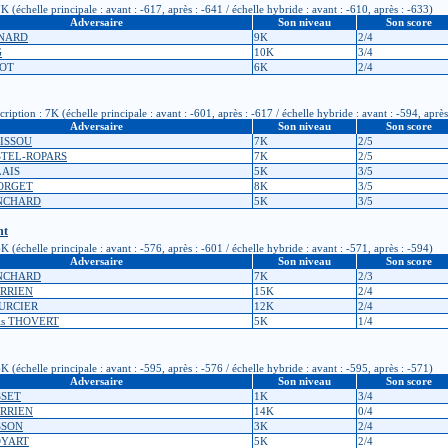
(échelle principale : avant : -617, après : -641 / échelle hybride : avant : -610, après : -633)
Adversaire
Son niveau
Son score
ENARD
9K
2/4
G
10K
3/4
YOT
6K
2/4
ion : 7K (échelle principale : avant : -601, après : -617 / échelle hybride : avant : -594, après
Adversaire
Son niveau
Son score
TISSOU
7K
2/5
ESTEL-ROPARS
7K
2/5
LAIS
5K
3/5
EORGET
8K
3/5
ANCHARD
5K
3/5
nt
(échelle principale : avant : -576, après : -601 / échelle hybride : avant : -571, après : -594)
Adversaire
Son niveau
Son score
ANCHARD
7K
2/3
DERRIEN
15K
2/4
OURCIER
12K
2/4
ois THOVERT
5K
1/4
(échelle principale : avant : -595, après : -576 / échelle hybride : avant : -595, après : -571)
Adversaire
Son niveau
Son score
SSET
1K
3/4
DERRIEN
14K
0/4
SSON
3K
2/4
BOYART
5K
2/4