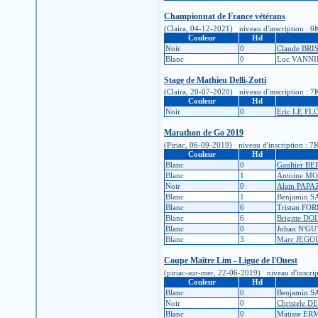
Championnat de France vétérans
(Claira, 04-12-2021) niveau d'inscription : 6K 
Couleur
Hd
Noir
0
Claude BRI
Blanc
0
Luc VANNI
Stage de Mathieu Delli-Zotti
(Claira, 20-07-2020) niveau d'inscription : 7K 
Couleur
Hd
Noir
0
Eric LE F
Marathon de Go 2019
(Piriac, 06-09-2019) niveau d'inscription : 7K 
Couleur
Hd
Blanc
0
Gaultier B
Blanc
1
Antoine M
Noir
0
Alain PAP
Blanc
1
Benjamin 
Blanc
6
Tristan FO
Blanc
6
Brigitte D
Blanc
0
Johan N'G
Blanc
3
Marc JEGO
Coupe Maître Lim - Ligue de l'Ouest
(piriac-sur-mer, 22-06-2019) niveau d'inscripti
Couleur
Hd
Blanc
0
Benjamin 
Noir
0
Christele 
Blanc
0
Matisse E