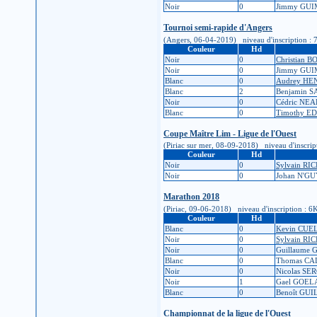
Noir
0
Jimmy GU
Tournoi semi-rapide d'Angers
(Angers, 06-04-2019) niveau d'inscription : 7K 
Couleur
Hd
Noir
0
Christian 
Noir
0
Jimmy GU
Blanc
0
Audrey HE
Blanc
2
Benjamin 
Noir
0
Cédric NEA
Blanc
0
Timothy E
Coupe Maître Lim - Ligue de l'Ouest
(Piriac sur mer, 08-09-2018) niveau d'inscripti
Couleur
Hd
Noir
0
Sylvain RI
Noir
0
Johan N'G
Marathon 2018
(Piriac, 09-06-2018) niveau d'inscription : 6K 
Couleur
Hd
Blanc
0
Kevin CUE
Noir
0
Sylvain RI
Noir
0
Guillaume
Blanc
0
Thomas CA
Noir
0
Nicolas S
Noir
1
Gael GOE
Blanc
0
Benoît GU
Championnat de la ligue de l'Ouest