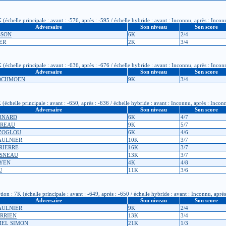
(échelle principale : avant : -576, après : -595 / échelle hybride : avant : Inconnu, après : Incon
Adversaire
Son niveau
Son score
SSON
6K
2/4
ER
2K
3/4
(échelle principale : avant : -636, après : -676 / échelle hybride : avant : Inconnu, après : Incon
Adversaire
Son niveau
Son score
LOCHMOEN
9K
3/4
(échelle principale : avant : -650, après : -636 / échelle hybride : avant : Inconnu, après : Incon
Adversaire
Son niveau
Son score
ERNARD
6K
4/7
OREAU
9K
5/7
AZOGLOU
6K
4/6
SAULNIER
10K
3/7
RRIERRE
16K
3/7
OISNEAU
13K
3/7
UYEN
4K
4/8
U
11K
3/6
on : 7K (échelle principale : avant : -649, après : -650 / échelle hybride : avant : Inconnu, aprè
Adversaire
Son niveau
Son score
SAULNIER
9K
2/4
DERRIEN
13K
3/4
RMEL SIMON
21K
1/3