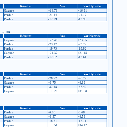
Résultat
Var
Var Hybride
Gagnée
+14.79
+16.31
Perdue
-21.44
-21.17
Perdue
-17.79
-17.96
 : -610)
Résultat
Var
Var Hybride
Gagnée
+23.48
+23.95
Perdue
-23.17
-23.29
Perdue
-19.73
-19.82
Gagnée
+21.37
+21.15
Perdue
-17.52
-17.61
Résultat
Var
Var Hybride
Perdue
-26.72
-26.79
Gagnée
+8.75
+8.88
Perdue
-37.48
-37.42
Gagnée
+30.28
+31.58
Résultat
Var
Var Hybride
Perdue
-6.68
-6.68
Gagnée
+8.57
+8.58
Perdue
-18.71
-12.11
Gagnée
+35.51
+34.12