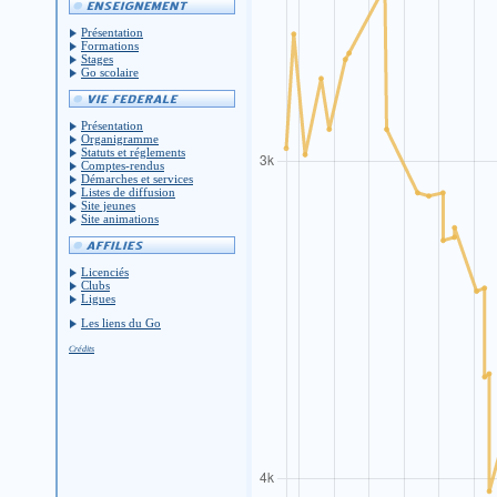
Présentation
Formations
Stages
Go scolaire
Présentation
Organigramme
Statuts et réglements
Comptes-rendus
Démarches et services
Listes de diffusion
Site jeunes
Site animations
Licenciés
Clubs
Ligues
Les liens du Go
Crédits