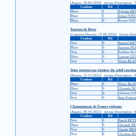
(Angers, 28-09-2024) niveau d'inscription : 7K 
Couleur
Hd
Blanc
1
Sylvain M
Blanc
1
Johan FON
Blanc
0
Konan DA
Tournoi de Brest
(Logonna-Daoulas, 15-06-2024) niveau d'inscript
Couleur
Hd
Noir
0
Samuel BA
Blanc
0
Antoine P
Noir
0
Esteban AL
Blanc
0
Laurent G
Noir
1
Victor BL
3ème tournoi par équipes du soleil coucha
(Rennes, 12-11-2022) niveau d'inscription : 6K 
Couleur
Hd
Blanc
0
Victor BL
Blanc
0
Christele 
Noir
0
Clément C
Noir
0
Jean-Franç
Championnat de France vétérans
(Angers, 08-10-2022) niveau d'inscription : 6K 
Couleur
Hd
Noir
0
Pascal REY
Blanc
0
Christele 
Noir
0
Claude BRI
Noir
0
Christian 