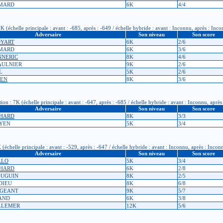
IMARD
6K
4/4
(échelle principale : avant : -685, après : -649 / échelle hybride : avant : Inconnu, après : Inc
Adversaire
Son niveau
Son score
BOYART
6K
2/6
IMARD
6K
3/6
NNERIC
8K
4/6
SAULNIER
9K
2/6
L
5K
2/6
DEN
8K
3/6
on : 7K (échelle principale : avant : -647, après : -685 / échelle hybride : avant : Inconnu, après
Adversaire
Son niveau
Son score
CHARD
8K
3/3
UYEN
5K
3/4
(échelle principale : avant : -529, après : -647 / échelle hybride : avant : Inconnu, après : Incon
Adversaire
Son niveau
Son score
LLO
5K
3/4
CHARD
6K
2/8
 GUGUIN
8K
2/5
DIEU
8K
6/8
ERGEANT
9K
5/7
LAND
6K
3/8
ILLEMER
12K
5/6