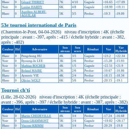
Blanc
0
Gérard THIRIET
7K
4/10
Gagnée
+16.65
+17.09
Noir
0
Louise HARDY
6K
4/8
Gagnée
+18.99
+19.11
Aurélien ALBERT-
Blanc
0
5K
3/5
Perdue
-19.3
-19.09
AGUILAR
53e tournoi international de Paris
(Charenton-le-Pont, 04-04-2026) niveau d'inscription : 4K (échelle
principale : avant : -397, après : -415 / échelle hybride : avant : -382,
après : -402)
Son
Son
Var
Couleur
Hd
Adversaire
Résultat
Var
niveau
score
Hybride
Blanc
0
Pengchong HU
4K
3/5
Gagnée
+23.2
+22.34
Noir
0
Byoung-Ju LEE
3K
2/6
Perdue
-15.28
-15.93
Noir
0
Mathias ROCHER
4K
1/5
Gagnée
+22.51
+21.9
Blanc
0
Roland MAIRE
2K
2/6
Perdue
-10.67
-10.86
Blanc
0
Aymeric VIE
4K
2/4
Perdue
-18.15
-18.34
Blanc
0
Olivier WOLF
6K
5/6
Perdue
-20.15
-19.1
Tournoi ch'ti
(Lille, 28-02-2026) niveau d'inscription : 4K (échelle principale :
avant : -396, après : -397 / échelle hybride : avant : -387, après : -382)
Son
Son
Var
Couleur
Hd
Adversaire
Résultat
Var
niveau
score
Hybride
Noir
0
Martin CHEDEVILLE
4K
3/4
Perdue
-17.24
-16.68
Noir
0
Denis GRAMMONT
5K
2/4
Gagnée
+19.82
+26.17
Blanc
0
Vincent KRIMM
5K
3/4
Perdue
-20.29
-19.8