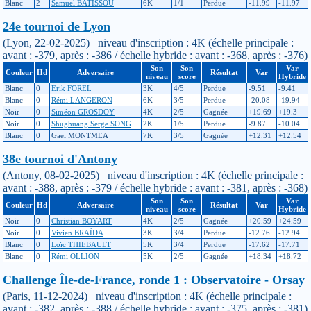
Blanc
2
Samuel BATISSOU
6K
1/1
Perdue
-11.99
-11.97
24e tournoi de Lyon
(Lyon, 22-02-2025) niveau d'inscription : 4K (échelle principale :
avant : -379, après : -386 / échelle hybride : avant : -368, après : -376)
Son
Son
Var
Couleur
Hd
Adversaire
Résultat
Var
niveau
score
Hybride
Blanc
0
Erik FOREL
3K
4/5
Perdue
-9.51
-9.41
Blanc
0
Rémi LANGERON
6K
3/5
Perdue
-20.08
-19.94
Noir
0
Siméon GROSDOY
4K
2/5
Gagnée
+19.69
+19.3
Noir
0
Shughuang Serge SONG
2K
1/5
Perdue
-9.87
-10.04
Blanc
0
Gael MONTMEA
7K
3/5
Gagnée
+12.31
+12.54
38e tournoi d'Antony
(Antony, 08-02-2025) niveau d'inscription : 4K (échelle principale :
avant : -388, après : -379 / échelle hybride : avant : -381, après : -368)
Son
Son
Var
Couleur
Hd
Adversaire
Résultat
Var
niveau
score
Hybride
Noir
0
Christian BOYART
4K
2/5
Gagnée
+20.59
+24.59
Noir
0
Vivien BRAÏDA
3K
3/4
Perdue
-12.76
-12.94
Blanc
0
Loïc THIEBAULT
5K
3/4
Perdue
-17.62
-17.71
Blanc
0
Rémi OLLION
5K
2/5
Gagnée
+18.34
+18.72
Challenge Île-de-France, ronde 1 : Observatoire - Orsay
(Paris, 11-12-2024) niveau d'inscription : 4K (échelle principale :
avant : -382, après : -388 / échelle hybride : avant : -375, après : -381)