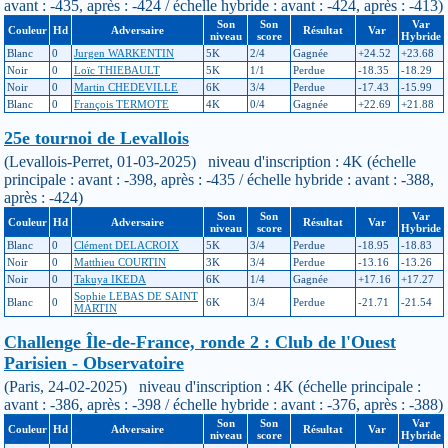
avant : -435, après : -424 / échelle hybride : avant : -424, après : -413)
Son
Son
Var
Couleur
Hd
Adversaire
Résultat
Var
niveau
score
Hybride
Blanc
0
Jurgen WARKENTIN
5K
2/4
Gagnée
+24.52
+23.68
Noir
0
Loïc THIEBAULT
5K
1/1
Perdue
-18.35
-18.29
Noir
0
Martin CHEDEVILLE
6K
3/4
Perdue
-17.43
-15.99
Blanc
0
François TERMOTE
4K
0/4
Gagnée
+22.69
+21.88
25e tournoi de Levallois
(Levallois-Perret, 01-03-2025) niveau d'inscription : 4K (échelle
principale : avant : -398, après : -435 / échelle hybride : avant : -388,
après : -424)
Son
Son
Var
Couleur
Hd
Adversaire
Résultat
Var
niveau
score
Hybride
Blanc
0
Clément DELACROIX
5K
3/4
Perdue
-18.95
-18.83
Noir
0
Matthieu COURTIN
3K
3/4
Perdue
-13.16
-13.26
Noir
0
Takuya IKEDA
6K
1/4
Gagnée
+17.16
+17.27
Sophie LEBAS DE SAINT
Blanc
0
6K
3/4
Perdue
-21.71
-21.54
MARTIN
Challenge Île-de-France, ronde 2 : Club de l'Ouest
Parisien - Observatoire
(Paris, 24-02-2025) niveau d'inscription : 4K (échelle principale :
avant : -386, après : -398 / échelle hybride : avant : -376, après : -388)
Son
Son
Var
Couleur
Hd
Adversaire
Résultat
Var
niveau
score
Hybride