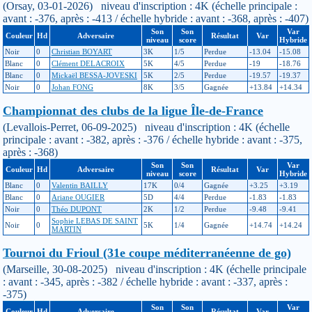
(Orsay, 03-01-2026) niveau d'inscription : 4K (échelle principale :
avant : -376, après : -413 / échelle hybride : avant : -368, après : -407)
Son
Son
Var
Couleur
Hd
Adversaire
Résultat
Var
niveau
score
Hybride
Noir
0
Christian BOYART
3K
1/5
Perdue
-13.04
-15.08
Blanc
0
Clément DELACROIX
5K
4/5
Perdue
-19
-18.76
Blanc
0
Mickaël BESSA-JOVESKI
5K
2/5
Perdue
-19.57
-19.37
Noir
0
Johan FONG
8K
3/5
Gagnée
+13.84
+14.34
Championnat des clubs de la ligue Île-de-France
(Levallois-Perret, 06-09-2025) niveau d'inscription : 4K (échelle
principale : avant : -382, après : -376 / échelle hybride : avant : -375,
après : -368)
Son
Son
Var
Couleur
Hd
Adversaire
Résultat
Var
niveau
score
Hybride
Blanc
0
Valentin BAILLY
17K
0/4
Gagnée
+3.25
+3.19
Blanc
0
Ariane OUGIER
5D
4/4
Perdue
-1.83
-1.83
Noir
0
Théo DUPONT
2K
1/2
Perdue
-9.48
-9.41
Sophie LEBAS DE SAINT
Noir
0
5K
1/4
Gagnée
+14.74
+14.24
MARTIN
Tournoi du Frioul (31e coupe méditerranéenne de go)
(Marseille, 30-08-2025) niveau d'inscription : 4K (échelle principale
: avant : -345, après : -382 / échelle hybride : avant : -337, après :
-375)
Son
Son
Var
Couleur
Hd
Adversaire
Résultat
Var