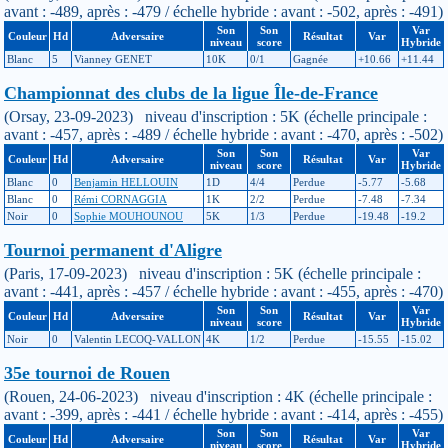
avant : -489, après : -479 / échelle hybride : avant : -502, après : -491)
Son
Son
Var
Couleur
Hd
Adversaire
Résultat
Var
niveau
score
Hybride
Blanc
5
Vianney GENET
10K
0/1
Gagnée
+10.66
+11.44
Championnat des clubs de la ligue Île-de-France
(Orsay, 23-09-2023) niveau d'inscription : 5K (échelle principale :
avant : -457, après : -489 / échelle hybride : avant : -470, après : -502)
Son
Son
Var
Couleur
Hd
Adversaire
Résultat
Var
niveau
score
Hybride
Blanc
0
Benjamin HELLOUIN
1D
4/4
Perdue
-5.77
-5.68
Blanc
0
Rémi CORNAGGIA
1K
2/2
Perdue
-7.48
-7.34
Noir
0
Sophie MOUHOUNOU
5K
1/3
Perdue
-19.48
-19.2
Tournoi permanent d'Aligre
(Paris, 17-09-2023) niveau d'inscription : 5K (échelle principale :
avant : -441, après : -457 / échelle hybride : avant : -455, après : -470)
Son
Son
Var
Couleur
Hd
Adversaire
Résultat
Var
niveau
score
Hybride
Noir
0
Valentin LECOQ-VALLON
4K
1/2
Perdue
-15.55
-15.02
35e tournoi de Rouen
(Rouen, 24-06-2023) niveau d'inscription : 4K (échelle principale :
avant : -399, après : -441 / échelle hybride : avant : -414, après : -455)
Son
Son
Var
Couleur
Hd
Adversaire
Résultat
Var
niveau
score
Hybride