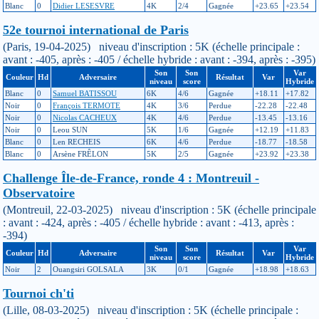
Blanc
0
Didier LESESVRE
4K
2/4
Gagnée
+23.65
+23.54
52e tournoi international de Paris
(Paris, 19-04-2025) niveau d'inscription : 5K (échelle principale :
avant : -405, après : -405 / échelle hybride : avant : -394, après : -395)
Son
Son
Var
Couleur
Hd
Adversaire
Résultat
Var
niveau
score
Hybride
Blanc
0
Samuel BATISSOU
6K
4/6
Gagnée
+18.11
+17.82
Noir
0
François TERMOTE
4K
3/6
Perdue
-22.28
-22.48
Noir
0
Nicolas CACHEUX
4K
4/6
Perdue
-13.45
-13.16
Noir
0
Leou SUN
5K
1/6
Gagnée
+12.19
+11.83
Blanc
0
Len RECHEIS
6K
4/6
Perdue
-18.77
-18.58
Blanc
0
Arsène FRÊLON
5K
2/5
Gagnée
+23.92
+23.38
Challenge Île-de-France, ronde 4 : Montreuil -
Observatoire
(Montreuil, 22-03-2025) niveau d'inscription : 5K (échelle principale
: avant : -424, après : -405 / échelle hybride : avant : -413, après :
-394)
Son
Son
Var
Couleur
Hd
Adversaire
Résultat
Var
niveau
score
Hybride
Noir
2
Ouangsiri GOLSALA
3K
0/1
Gagnée
+18.98
+18.63
Tournoi ch'ti
(Lille, 08-03-2025) niveau d'inscription : 5K (échelle principale :