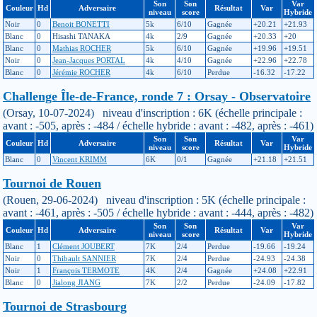
Son
Son
Var
Couleur
Hd
Adversaire
Résultat
Var
niveau
score
Hybride
Noir
0
Benoit BONETTI
5k
6/10
Gagnée
+20.21
+21.93
Blanc
0
Hisashi TANAKA
4k
2/9
Gagnée
+20.33
+20
Blanc
0
Mathias ROCHER
5k
6/10
Gagnée
+19.96
+19.51
Noir
0
Jean-Jacques PORTAL
4k
4/10
Gagnée
+22.96
+22.78
Blanc
0
Jérémie ROCHER
4k
6/10
Perdue
-16.32
-17.22
Challenge Île-de-France, ronde 7 : Orsay - Observatoire
(Orsay, 10-07-2024) niveau d'inscription : 6K (échelle principale :
avant : -505, après : -484 / échelle hybride : avant : -482, après : -461)
Son
Son
Var
Couleur
Hd
Adversaire
Résultat
Var
niveau
score
Hybride
Blanc
0
Vincent KRIMM
6K
0/1
Gagnée
+21.18
+21.51
Tournoi de Rouen
(Rouen, 29-06-2024) niveau d'inscription : 5K (échelle principale :
avant : -461, après : -505 / échelle hybride : avant : -444, après : -482)
Son
Son
Var
Couleur
Hd
Adversaire
Résultat
Var
niveau
score
Hybride
Blanc
1
Clément JOUBERT
7K
2/4
Perdue
-19.66
-19.24
Noir
0
Thibault SANNIER
7K
2/4
Perdue
-24.93
-24.38
Noir
1
François TERMOTE
4K
2/4
Gagnée
+24.08
+22.91
Blanc
0
Jialong JIANG
7K
2/2
Perdue
-24.09
-17.82
Tournoi de Strasbourg