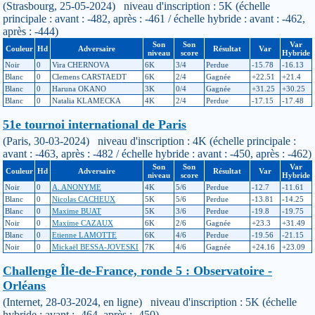
(Strasbourg, 25-05-2024) niveau d'inscription : 5K (échelle
principale : avant : -482, après : -461 / échelle hybride : avant : -462,
après : -444)
Son
Son
Var
Couleur
Hd
Adversaire
Résultat
Var
niveau
score
Hybride
Noir
0
Vira CHERNOVA
6K
3/4
Perdue
-15.78
-16.13
Blanc
0
Clemens CARSTAEDT
6K
2/4
Gagnée
+22.51
+21.4
Blanc
0
Haruna OKANO
3K
0/4
Gagnée
+31.25
+30.25
Blanc
0
Natalia KLAMECKA
4K
2/4
Perdue
-17.15
-17.48
51e tournoi international de Paris
(Paris, 30-03-2024) niveau d'inscription : 4K (échelle principale :
avant : -463, après : -482 / échelle hybride : avant : -450, après : -462)
Son
Son
Var
Couleur
Hd
Adversaire
Résultat
Var
niveau
score
Hybride
Noir
0
A. ANONYME
4K
5/6
Perdue
-12.7
-11.61
Blanc
0
Nicolas CACHEUX
5K
5/6
Perdue
-13.81
-14.25
Blanc
0
Maxime BUAT
5K
3/6
Perdue
-19.8
-19.75
Noir
0
Maxime CAZAUX
6K
2/6
Gagnée
+23.3
+31.49
Blanc
0
Etienne LAMOTTE
6K
4/6
Perdue
-19.56
-21.15
Noir
0
Mickaël BESSA-JOVESKI
7K
4/6
Gagnée
+24.16
+23.09
Challenge Île-de-France, ronde 5 : Observatoire -
Orléans
(Internet, 28-03-2024, en ligne) niveau d'inscription : 5K (échelle
hybride : avant : -464, après : -450)