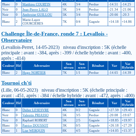
Blanc
0
Matthieu COURTIN
4K
3/4
Perdue
-14.51
-14.25
Noir
0
Jean-Pierre LALO
5K
3/4
Perdue
-21.34
-21.06
Noir
0
Ambroise GUILLOU
5K
3/4
Perdue
-20.66
-20.3
Marie-Laure
Blanc
2
7K
0/4
Gagnée
+14.18
+14.86
COURCIÈRES
Challenge Île-de-France, ronde 7 : Levallois -
Observatoire
(Levallois-Perret, 14-05-2023) niveau d'inscription : 5K (échelle
principale : avant : -384, après : -399 / échelle hybride : avant : -400,
après : -414)
Son
Son
Var
Couleur
Hd
Adversaire
Résultat
Var
niveau
score
Hybride
Blanc
2
Hugo NORTIER
7K
1/1
Perdue
-14.65
-14.39
Tournoi ch'ti
(Lille, 06-05-2023) niveau d'inscription : 5K (échelle principale :
avant : -451, après : -384 / échelle hybride : avant : -472, après : -400)
Son
Son
Var
Couleur
Hd
Adversaire
Résultat
Var
niveau
score
Hybride
Blanc
0
Didier LESESVRE
4K
0/2
Gagnée
+27.59
+29.43
Noir
0
Valentin PRIASSO
5K
3/5
Perdue
-20.08
-19.67
Noir
0
Raphaël ROBERT
5K
2/5
Gagnée
+18.85
+19.97
Blanc
0
Patrice DOUSSOT
3K
0/5
Gagnée
+26.18
+27.29
Blanc
1
Lise WERQUIN
8K
4/5
Gagnée
+14.05
+15.37