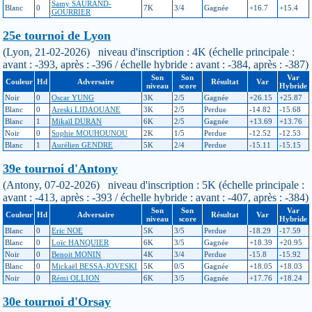
Samy SAURAND-
Blanc
0
7K
3/4
Gagnée
+16.7
+15.4
GOURRIER
25e tournoi de Lyon
(Lyon, 21-02-2026) niveau d'inscription : 4K (échelle principale :
avant : -393, après : -396 / échelle hybride : avant : -384, après : -387)
Son
Son
Var
Couleur
Hd
Adversaire
Résultat
Var
niveau
score
Hybride
Noir
0
Oscar YUNG
3K
2/5
Gagnée
+26.15
+25.87
Blanc
0
Areski LIDAOUANE
3K
2/5
Perdue
-14.82
-15.68
Blanc
1
Mikaïl DURAN
6K
2/5
Gagnée
+13.69
+13.76
Noir
0
Sophie MOUHOUNOU
2K
1/5
Perdue
-12.52
-12.53
Blanc
1
Aurélien GENDRE
5K
2/4
Perdue
-15.11
-15.15
39e tournoi d'Antony
(Antony, 07-02-2026) niveau d'inscription : 5K (échelle principale :
avant : -413, après : -393 / échelle hybride : avant : -407, après : -384)
Son
Son
Var
Couleur
Hd
Adversaire
Résultat
Var
niveau
score
Hybride
Blanc
0
Eric NOE
5K
3/5
Perdue
-18.29
-17.59
Blanc
0
Loïc HANQUIER
6K
3/5
Gagnée
+18.39
+20.95
Noir
0
Benoit MONIN
4K
3/4
Perdue
-15.8
-15.92
Blanc
0
Mickaël BESSA-JOVESKI
5K
0/5
Gagnée
+18.05
+18.03
Noir
0
Rémi OLLION
6K
3/5
Gagnée
+17.76
+18.24
30e tournoi d'Orsay