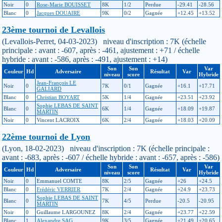
Noir
0
Rose-Marie BOUISSET
8K
1/2
Perdue
-29.41
-28.56
Blanc
0
Jacques DOUAIRE
9K
0/2
Gagnée
+12.45
+13.52
23ème tournoi de Levallois
(Levallois-Perret, 04-03-2023) niveau d'inscription : 7K (échelle
principale : avant : -607, après : -461, ajustement : +71 / échelle
hybride : avant : -586, après : -491, ajustement : +14)
Son
Son
Var
Couleur
Hd
Adversaire
Résultat
Var
niveau
score
Hybride
Jean-François LE
Noir
0
7K
0/1
Gagnée
+16.1
+17.71
GALIARD
Blanc
0
Christian BOYART
5K
1/4
Gagnée
+23.51
+23.92
Sophie LEBAS DE SAINT
Blanc
0
6K
1/4
Gagnée
+18.09
+19.87
MARTIN
Noir
0
Vincent LACROIX
6K
2/4
Gagnée
+18.03
+20.09
22ème tournoi de Lyon
(Lyon, 18-02-2023) niveau d'inscription : 7K (échelle principale :
avant : -683, après : -607 / échelle hybride : avant : -657, après : -586)
Son
Son
Var
Couleur
Hd
Adversaire
Résultat
Var
niveau
score
Hybride
Noir
0
Emmanuel COMTE
8K
2/5
Gagnée
+26
+24.5
Blanc
0
Frédéric VERRIER
7K
2/4
Gagnée
+24.9
+23.73
Sophie LEBAS DE SAINT
Blanc
0
7K
4/5
Perdue
-20.5
-20.95
MARTIN
Noir
0
Guillaume LARGOUNEZ
8K
2/4
Gagnée
+23.77
+22.59
Blanc
1
Alexandre SAG
9K
3/5
Gagnée
+21.49
+20.65