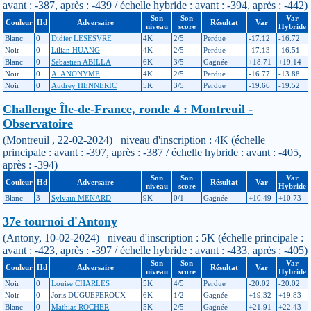
avant : -387, après : -439 / échelle hybride : avant : -394, après : -442)
Son
Son
Var
Couleur
Hd
Adversaire
Résultat
Var
niveau
score
Hybride
Blanc
0
Didier LESESVRE
4K
2/5
Perdue
-17.12
-16.72
Noir
0
Lilian HUANG
4K
2/5
Perdue
-17.13
-16.51
Blanc
0
Sébastien ABILLA
6K
3/5
Gagnée
+18.71
+19.14
Noir
0
A. ANONYME
4K
2/5
Perdue
-16.77
-13.88
Noir
0
Audrey HENNERIC
5K
3/5
Perdue
-19.66
-19.52
Challenge Île-de-France, ronde 4 : Montreuil -
Observatoire
(Montreuil , 22-02-2024) niveau d'inscription : 4K (échelle
principale : avant : -397, après : -387 / échelle hybride : avant : -405,
après : -394)
Son
Son
Var
Couleur
Hd
Adversaire
Résultat
Var
niveau
score
Hybride
Blanc
3
Sylvain MENARD
9K
0/1
Gagnée
+10.49
+10.73
37e tournoi d'Antony
(Antony, 10-02-2024) niveau d'inscription : 5K (échelle principale :
avant : -423, après : -397 / échelle hybride : avant : -433, après : -405)
Son
Son
Var
Couleur
Hd
Adversaire
Résultat
Var
niveau
score
Hybride
Noir
0
Louise CHARLES
5K
4/5
Perdue
-20.02
-20.02
Noir
0
Joris DUGUEPEROUX
6K
1/2
Gagnée
+19.32
+19.83
Blanc
0
Mathias ROCHER
5K
2/5
Gagnée
+21.91
+22.43