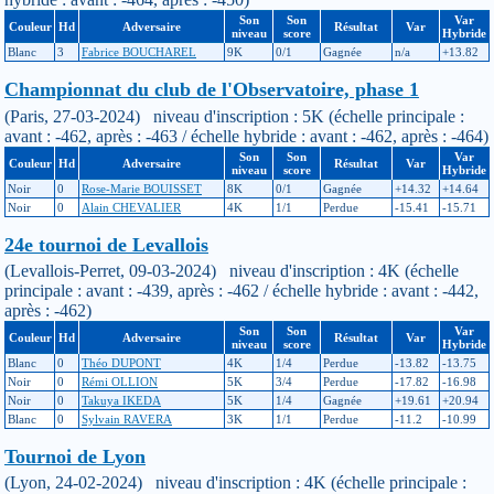
Son
Son
Var
Couleur
Hd
Adversaire
Résultat
Var
niveau
score
Hybride
Blanc
3
Fabrice BOUCHAREL
9K
0/1
Gagnée
n/a
+13.82
Championnat du club de l'Observatoire, phase 1
(Paris, 27-03-2024) niveau d'inscription : 5K (échelle principale :
avant : -462, après : -463 / échelle hybride : avant : -462, après : -464)
Son
Son
Var
Couleur
Hd
Adversaire
Résultat
Var
niveau
score
Hybride
Noir
0
Rose-Marie BOUISSET
8K
0/1
Gagnée
+14.32
+14.64
Noir
0
Alain CHEVALIER
4K
1/1
Perdue
-15.41
-15.71
24e tournoi de Levallois
(Levallois-Perret, 09-03-2024) niveau d'inscription : 4K (échelle
principale : avant : -439, après : -462 / échelle hybride : avant : -442,
après : -462)
Son
Son
Var
Couleur
Hd
Adversaire
Résultat
Var
niveau
score
Hybride
Blanc
0
Théo DUPONT
4K
1/4
Perdue
-13.82
-13.75
Noir
0
Rémi OLLION
5K
3/4
Perdue
-17.82
-16.98
Noir
0
Takuya IKEDA
5K
1/4
Gagnée
+19.61
+20.94
Blanc
0
Sylvain RAVERA
3K
1/1
Perdue
-11.2
-10.99
Tournoi de Lyon
(Lyon, 24-02-2024) niveau d'inscription : 4K (échelle principale :