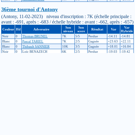
36ème tournoi d'Antony
(Antony, 11-02-2023) niveau d'inscription : 7K (échelle principale :
avant : -691, après : -683 / échelle hybride : avant : -662, après : -657)
Son
Son
Var
Couleur
Hd
Adversaire
Résultat
Var
niveau
score
Hybride
Noir
0
Thomas BRUNEL
7K
5/5
Perdue
-14.11
-14.81
Blanc
0
Pascal TARIEL
7K
2/5
Gagnée
+23.63
+22.11
Blanc
0
Thibault SANNIER
10K
3/5
Gagnée
+18.01
+16.84
Noir
0
Loïc BENAZECH
6K
2/5
Perdue
-19.03
-19.42
38ème Paris Meijin C
(Paris, 26-11-2022) niveau d'inscription : 8K (échelle principale :
avant : -724, après : -691 / échelle hybride : avant : -699, après : -662)
Son
Son
Var
Couleur
Hd
Adversaire
Résultat
Var
niveau
score
Hybride
Blanc
0
Matthieu COURTIN
5K
5/5
Perdue
-14.28
-14.78
Noir
0
Vera SU
13K
2/4
Gagnée
+13.32
+12.58
Noir
0
Van-Kim TRAN
6K
0/1
Gagnée
+33.7
+39.12
34ème tournoi de Rouen
(Rouen, 02-07-2022) niveau d'inscription : 7K (échelle principale :
avant : -686, après : -724 / échelle hybride : avant : -659, après : -699)
Son
Son
Var
Couleur
Hd
Adversaire
Résultat
Var
niveau
score
Hybride