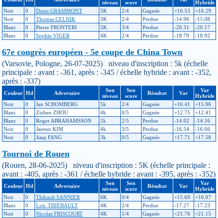
niveau
score
Hybride
Noir
0
Denis GRAMMONT
5K
2/4
Gagnée
+16.53
+16.29
Noir
0
Thomas CELNIK
3K
2/4
Perdue
-14.96
-15.08
Blanc
0
Pierre FRONTERI
5K
3/4
Perdue
-20.31
-20.17
Blanc
0
Sophie VIGER
4K
2/4
Perdue
-18.79
-18.92
67e congrès européen - 5e coupe de China Town
(Varsovie, Pologne, 26-07-2025) niveau d'inscription : 5k (échelle
principale : avant : -361, après : -345 / échelle hybride : avant : -352,
après : -337)
Son
Son
Var
Couleur
Hd
Adversaire
Résultat
Var
niveau
score
Hybride
Noir
0
Jan SCHOMBERG
5k
2/4
Gagnée
+16.41
+15.96
Blanc
0
Zizhen ZHOU
4k
0/5
Gagnée
+12.75
+12.41
Blanc
0
Roger ABRAHAMSSON
2k
2/5
Perdue
-14.02
-14.16
Noir
0
Jaeeun KIM
4k
3/5
Perdue
-16.54
-16.66
Noir
0
Jiaqi FANG
3k
0/5
Gagnée
+17.71
+17.58
Tournoi de Rouen
(Rouen, 28-06-2025) niveau d'inscription : 5K (échelle principale :
avant : -405, après : -361 / échelle hybride : avant : -395, après : -352)
Son
Son
Var
Couleur
Hd
Adversaire
Résultat
Var
niveau
score
Hybride
Noir
0
Thibault SANNIER
6K
0/4
Gagnée
+15.69
+16.07
Blanc
0
Loïc THIEBAULT
4K
2/4
Perdue
-17.27
-17.23
Noir
0
Nicolas FRISCOURT
4K
1/4
Gagnée
+21.76
+21.15