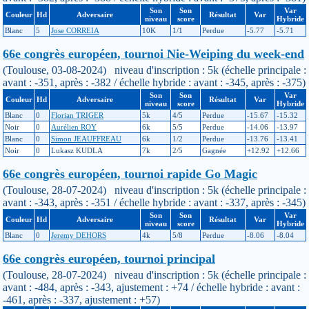
Son
Son
Var
Couleur
Hd
Adversaire
Résultat
Var
niveau
score
Hybride
Blanc
5
Jose CORREIA
10K
1/1
Perdue
-5.77
-5.71
66e congrès européen, tournoi Nie-Weiping du week-end
(Toulouse, 03-08-2024) niveau d'inscription : 5k (échelle principale :
avant : -351, après : -382 / échelle hybride : avant : -345, après : -375)
Son
Son
Var
Couleur
Hd
Adversaire
Résultat
Var
niveau
score
Hybride
Blanc
0
Florian TRIGER
5k
4/5
Perdue
-15.67
-15.32
Noir
0
Aurélien ROY
6k
5/5
Perdue
-14.06
-13.97
Blanc
0
Simon JEAUFFREAU
6k
1/2
Perdue
-13.76
-13.41
Noir
0
Lukasz KUDLA
7k
2/5
Gagnée
+12.92
+12.66
66e congrès européen, tournoi rapide Go Magic
(Toulouse, 28-07-2024) niveau d'inscription : 5k (échelle principale :
avant : -343, après : -351 / échelle hybride : avant : -337, après : -345)
Son
Son
Var
Couleur
Hd
Adversaire
Résultat
Var
niveau
score
Hybride
Blanc
0
Jeremy DEHORS
4k
5/8
Perdue
-8.06
-8.04
66e congrès européen, tournoi principal
(Toulouse, 28-07-2024) niveau d'inscription : 5k (échelle principale :
avant : -484, après : -343, ajustement : +74 / échelle hybride : avant :
-461, après : -337, ajustement : +57)