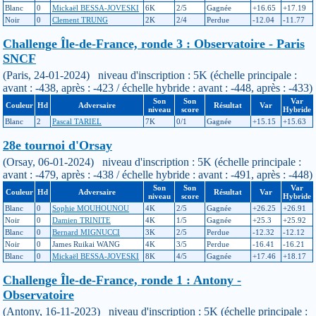
Blanc
0
Mickaël BESSA-JOVESKI
6K
2/5
Gagnée
+16.65
+17.19
Noir
0
Clement TRUNG
2K
2/4
Perdue
-12.04
-11.77
Challenge Île-de-France, ronde 3 : Observatoire - Paris
SNCF
(Paris, 24-01-2024) niveau d'inscription : 5K (échelle principale :
avant : -438, après : -423 / échelle hybride : avant : -448, après : -433)
Son
Son
Var
Couleur
Hd
Adversaire
Résultat
Var
niveau
score
Hybride
Blanc
2
Pascal TARIEL
7K
0/1
Gagnée
+15.15
+15.63
28e tournoi d'Orsay
(Orsay, 06-01-2024) niveau d'inscription : 5K (échelle principale :
avant : -479, après : -438 / échelle hybride : avant : -491, après : -448)
Son
Son
Var
Couleur
Hd
Adversaire
Résultat
Var
niveau
score
Hybride
Blanc
0
Sophie MOUHOUNOU
4K
2/5
Gagnée
+26.25
+26.91
Noir
0
Damien TRINITE
4K
1/5
Gagnée
+25.3
+25.92
Blanc
0
Bernard MIGNUCCI
3K
2/5
Perdue
-12.32
-12.12
Noir
0
James Ruikai WANG
4K
3/5
Perdue
-16.41
-16.21
Blanc
0
Mickaël BESSA-JOVESKI
8K
4/5
Gagnée
+17.46
+18.17
Challenge Île-de-France, ronde 1 : Antony -
Observatoire
(Antony, 16-11-2023) niveau d'inscription : 5K (échelle principale :