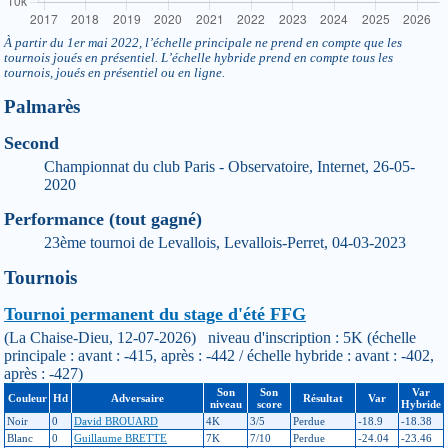
À partir du 1er mai 2022, l’échelle principale ne prend en compte que les
tournois joués en présentiel. L’échelle hybride prend en compte tous les
tournois, joués en présentiel ou en ligne.
Palmarès
Second
Championnat du club Paris - Observatoire, Internet, 26-05-
2020
Performance (tout gagné)
23ème tournoi de Levallois, Levallois-Perret, 04-03-2023
Tournois
Tournoi permanent du stage d'été FFG
(La Chaise-Dieu, 12-07-2026) niveau d'inscription : 5K (échelle
principale : avant : -415, après : -442 / échelle hybride : avant : -402,
après : -427)
Son
Son
Var
Couleur
Hd
Adversaire
Résultat
Var
niveau
score
Hybride
Noir
0
David BROUARD
4K
3/5
Perdue
-18.9
-18.38
Blanc
0
Guillaume BRETTE
7K
7/10
Perdue
-24.04
-23.46