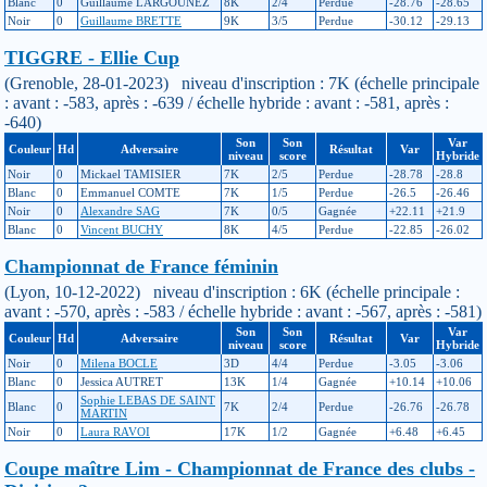
Blanc
0
Guillaume LARGOUNEZ
8K
2/4
Perdue
-28.76
-28.65
Noir
0
Guillaume BRETTE
9K
3/5
Perdue
-30.12
-29.13
TIGGRE - Ellie Cup
(Grenoble, 28-01-2023) niveau d'inscription : 7K (échelle principale
: avant : -583, après : -639 / échelle hybride : avant : -581, après :
-640)
Son
Son
Var
Couleur
Hd
Adversaire
Résultat
Var
niveau
score
Hybride
Noir
0
Mickael TAMISIER
7K
2/5
Perdue
-28.78
-28.8
Blanc
0
Emmanuel COMTE
7K
1/5
Perdue
-26.5
-26.46
Noir
0
Alexandre SAG
7K
0/5
Gagnée
+22.11
+21.9
Blanc
0
Vincent BUCHY
8K
4/5
Perdue
-22.85
-26.02
Championnat de France féminin
(Lyon, 10-12-2022) niveau d'inscription : 6K (échelle principale :
avant : -570, après : -583 / échelle hybride : avant : -567, après : -581)
Son
Son
Var
Couleur
Hd
Adversaire
Résultat
Var
niveau
score
Hybride
Noir
0
Milena BOCLE
3D
4/4
Perdue
-3.05
-3.06
Blanc
0
Jessica AUTRET
13K
1/4
Gagnée
+10.14
+10.06
Sophie LEBAS DE SAINT
Blanc
0
7K
2/4
Perdue
-26.76
-26.78
MARTIN
Noir
0
Laura RAVOI
17K
1/2
Gagnée
+6.48
+6.45
Coupe maître Lim - Championnat de France des clubs -