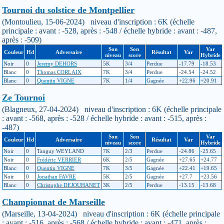
Tournoi du solstice de Montpellier
(Montoulieu, 15-06-2024) niveau d'inscription : 6K (échelle
principale : avant : -528, après : -548 / échelle hybride : avant : -487,
après : -509)
Son
Son
Var
Couleur
Hd
Adversaire
Résultat
Var
niveau
score
Hybride
Noir
0
Jeremy DEHORS
5K
3/4
Perdue
-17.79
-18.53
Blanc
0
Thomas CORLAIX
7K
3/4
Perdue
-24.54
-24.52
Blanc
0
Quentin VIGNE
7K
1/4
Gagnée
+22.96
+20.91
Ze Tournoi
(Blagneux, 27-04-2024) niveau d'inscription : 6K (échelle principale
: avant : -568, après : -528 / échelle hybride : avant : -515, après :
-487)
Son
Son
Var
Couleur
Hd
Adversaire
Résultat
Var
niveau
score
Hybride
Noir
0
Tanguy WEYLAND
7K
2/3
Perdue
-24.86
-25.65
Noir
0
Frédéric VERRIER
6K
2/5
Gagnée
+27.65
+24.77
Blanc
0
Quentin VIGNE
7K
3/5
Gagnée
+22.41
+19.65
Noir
0
Jonathan FAVRE
5K
2/5
Gagnée
+27.7
+23.56
Blanc
0
Christophe DEJOUHANET
3K
2/5
Perdue
-13.15
-13.68
Championnat de Marseille
(Marseille, 13-04-2024) niveau d'inscription : 6K (échelle principale
: avant : -516, après : -568 / échelle hybride : avant : -471, après :