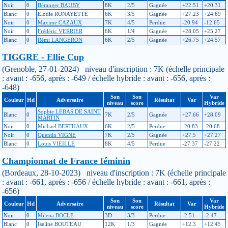
Noir
0
Béranger BAUBY
8K
2/5
Gagnée
+22.51
+20.31
Blanc
0
Elodie RONAYETTE
6K
3/5
Gagnée
+27.23
+24.69
Noir
0
Maxime CAZAUX
7K
4/5
Perdue
-20.94
-12.65
Noir
0
Frédéric VERRIER
6K
1/4
Gagnée
+28.05
+25.27
Blanc
0
Rémi LANGERON
6K
2/5
Gagnée
+26.75
+24.57
TIGGRE - Ellie Cup
(Grenoble, 27-01-2024) niveau d'inscription : 7K (échelle principale
: avant : -656, après : -649 / échelle hybride : avant : -656, après :
-648)
Son
Son
Var
Couleur
Hd
Adversaire
Résultat
Var
niveau
score
Hybride
Sophie LEBAS DE SAINT
Blanc
0
7K
2/5
Gagnée
+27.66
+28.09
MARTIN
Noir
0
Michaël BERTHAUX
6K
2/5
Perdue
-20.83
-20.68
Noir
0
Quentin VIGNE
7K
2/5
Gagnée
+27.5
+27.27
Blanc
0
Louis VIEILLE
8K
4/5
Perdue
-27.37
-27.22
Championnat de France féminin
(Bordeaux, 28-10-2023) niveau d'inscription : 7K (échelle principale
: avant : -661, après : -656 / échelle hybride : avant : -661, après :
-656)
Son
Son
Var
Couleur
Hd
Adversaire
Résultat
Var
niveau
score
Hybride
Noir
0
Milena BOCLE
3D
3/3
Perdue
-2.51
-2.47
Blanc
0
Iseline BOUTEAU
12K
1/3
Gagnée
+12.3
+12.45