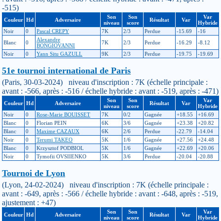
-515)
Son
Son
Var
Couleur
Hd
Adversaire
Résultat
Var
niveau
score
Hybride
Noir
0
Pascal CREPY
7K
2/3
Perdue
-15.69
-16
Alexandre
Blanc
0
7K
2/3
Perdue
-16.29
-8.12
BONGIOVANNI
Noir
0
Yann Situ GAZULL
9K
2/3
Perdue
-19.75
-19.69
51e tournoi international de Paris
(Paris, 30-03-2024) niveau d'inscription : 7K (échelle principale :
avant : -566, après : -516 / échelle hybride : avant : -519, après : -471)
Son
Son
Var
Couleur
Hd
Adversaire
Résultat
Var
niveau
score
Hybride
Noir
0
Rose-Marie BOUISSET
7K
0/2
Gagnée
+18.55
+16.69
Blanc
0
Florian PEIN
6K
3/6
Gagnée
+23.38
+20.82
Blanc
0
Maxime CAZAUX
6K
2/6
Perdue
-22.79
-14.04
Noir
0
Terumi TAKEO
5K
1/6
Gagnée
+27.56
+24.48
Blanc
0
Krzysztof PODBIOL
5K
1/6
Gagnée
+22.69
+20.06
Noir
0
Tymofii OVSIIENKO
5K
3/6
Perdue
-20.04
-20.88
Tournoi de Lyon
(Lyon, 24-02-2024) niveau d'inscription : 7K (échelle principale :
avant : -649, après : -566 / échelle hybride : avant : -648, après : -519,
ajustement : +47)
Son
Son
Var
Couleur
Hd
Adversaire
Résultat
Var
niveau
score
Hybride