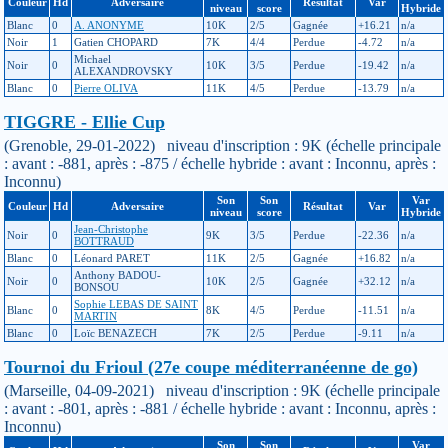
Couleur
Hd
Adversaire
Résultat
Var
niveau
score
Hybride
Blanc
0
A. ANONYME
10K
2/5
Gagnée
+16.21
n/a
Noir
1
Gatien CHOPARD
7K
4/4
Perdue
-4.72
n/a
Michael
Noir
0
10K
3/5
Perdue
-19.42
n/a
ALEXANDROVSKY
Blanc
0
Pierre OLIVA
11K
4/5
Perdue
-13.79
n/a
TIGGRE - Ellie Cup
(Grenoble, 29-01-2022) niveau d'inscription : 9K (échelle principale
: avant : -881, après : -875 / échelle hybride : avant : Inconnu, après :
Inconnu)
Son
Son
Var
Couleur
Hd
Adversaire
Résultat
Var
niveau
score
Hybride
Jean-Christophe
Noir
0
9K
3/5
Perdue
-22.36
n/a
BOTTRAUD
Blanc
0
Léonard PARET
11K
2/5
Gagnée
+16.82
n/a
Anthony BADOU-
Noir
0
10K
2/5
Gagnée
+32.12
n/a
BONSOU
Sophie LEBAS DE SAINT
Blanc
0
8K
4/5
Perdue
-11.51
n/a
MARTIN
Blanc
0
Loïc BENAZECH
7K
2/5
Perdue
-9.11
n/a
Tournoi du Frioul (27e coupe méditerranéenne de go)
(Marseille, 04-09-2021) niveau d'inscription : 9K (échelle principale
: avant : -801, après : -881 / échelle hybride : avant : Inconnu, après :
Inconnu)
Son
Son
Var