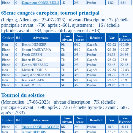
Blanc
0
Dominique CORNUEJOLS
1K
2/3
Perdue
-4.82
-4.84
65ème congrès européen, tournoi principal
(Leipzig, Allemagne, 23-07-2023) niveau d'inscription : 7k (échelle
principale : avant : -736, après : -661, ajustement : +16 / échelle
hybride : avant : -733, après : -661, ajustement : +13)
Son
Son
Var
Couleur
Hd
Adversaire
Résultat
Var
niveau
score
Hybride
Noir
0
Henrik HEMKER
9k
6/10
Gagnée
+30.92
+30.89
Blanc
0
Shunji MASUYAMA
7k
6/10
Gagnée
+29.29
+29.27
Noir
0
Frank ORBEN
6k
2/5
Perdue
-24.36
-24.36
Blanc
0
Robert BUGAJ
7k
2/5
Gagnée
+28.93
+28.9
Blanc
0
Dennis FRIEBERG
8k
2/3
Perdue
-22.48
-22.48
Noir
0
Michaela DONLE
7k
3/5
Gagnée
+27.85
+27.83
Blanc
0
Joerg ABENDROTH
5k
3/9
Perdue
-19.22
-19.23
Noir
0
Klaus WACKER
9k
6/10
Gagnée
+26.92
+26.9
Blanc
0
Guido MERK
5k
3/7
Perdue
-19.03
-19.05
Tournoi du solstice
(Montoulieu, 17-06-2023) niveau d'inscription : 7K (échelle
principale : avant : -690, après : -736 / échelle hybride : avant : -687,
après : -733)
Son
Son
Var
Couleur
Hd
Adversaire
Résultat
Var
niveau
score
Hybride
Blanc
0
Vincent CONIL-LACOSTE
6K
2/4
Perdue
-18.3
-18.14
Noir
0
Jeremy DEHORS
9K
3/4
Perdue
-27.78
-27.69