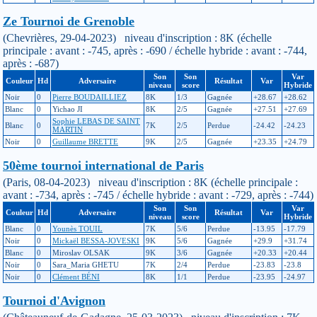
Ze Tournoi de Grenoble
(Chevrières, 29-04-2023) niveau d'inscription : 8K (échelle
principale : avant : -745, après : -690 / échelle hybride : avant : -744,
après : -687)
Son
Son
Var
Couleur
Hd
Adversaire
Résultat
Var
niveau
score
Hybride
Noir
0
Pierre BOUDAILLIEZ
8K
1/3
Gagnée
+28.67
+28.62
Blanc
0
Yichao JI
8K
2/5
Gagnée
+27.51
+27.69
Sophie LEBAS DE SAINT
Blanc
0
7K
2/5
Perdue
-24.42
-24.23
MARTIN
Noir
0
Guillaume BRETTE
9K
2/5
Gagnée
+23.35
+24.79
50ème tournoi international de Paris
(Paris, 08-04-2023) niveau d'inscription : 8K (échelle principale :
avant : -734, après : -745 / échelle hybride : avant : -729, après : -744)
Son
Son
Var
Couleur
Hd
Adversaire
Résultat
Var
niveau
score
Hybride
Blanc
0
Younès TOUIL
7K
5/6
Perdue
-13.95
-17.79
Noir
0
Mickaël BESSA-JOVESKI
9K
5/6
Gagnée
+29.9
+31.74
Blanc
0
Miroslav OLSAK
9K
3/6
Gagnée
+20.33
+20.44
Noir
0
Sara_Maria GHETU
7K
2/4
Perdue
-23.83
-23.8
Noir
0
Clément BÉNI
8K
1/1
Perdue
-23.95
-24.97
Tournoi d'Avignon