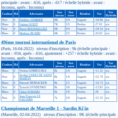
principale : avant : -616, après : -617 / échelle hybride : avant :
Inconnu, après : Inconnu)
Son
Son
Var
Couleur
Hd
Adversaire
Résultat
Var
niveau
score
Hybride
Noir
0
Frédéric VERRIER
8K
3/4
Gagnée
+18.86
n/a
Blanc
0
Gaëtan GUIOT
7K
3/5
Perdue
-27.01
n/a
Noir
0
Pierre BOUDAILLIEZ
6K
0/4
Gagnée
+28.34
n/a
Blanc
0
Mathieu BUARD
6K
2/5
Perdue
-20.63
n/a
49ème tournoi international de Paris
(Paris, 16-04-2022) niveau d'inscription : 9k (échelle principale :
avant : -934, après : -616, ajustement : +257 / échelle hybride : avant :
Inconnu, après : Inconnu)
Son
Son
Var
Couleur
Hd
Adversaire
Résultat
Var
niveau
score
Hybride
Blanc
0
Violeta GORBULSKA
8k
1/6
Gagnée
+11.32
n/a
Sophie LEBAS DE SAINT
Noir
0
8k
1/6
Gagnée
+22.79
n/a
MARTIN
Blanc
0
Hannah HEBSACKER
8k
2/5
Gagnée
+16.73
n/a
Noir
0
Tymofii OVSIIENKO
8k
3/6
Gagnée
+13.81
n/a
Blanc
0
Chloé STAWSKI
6k
2/6
Perdue
-26
n/a
Jean-François LE
Noir
0
7k
2/6
Gagnée
+21.55
n/a
GALIARD
Championnat de Marseille 1 - Sardin Ki'in
(Marseille, 02-04-2022) niveau d'inscription : 9K (échelle principale