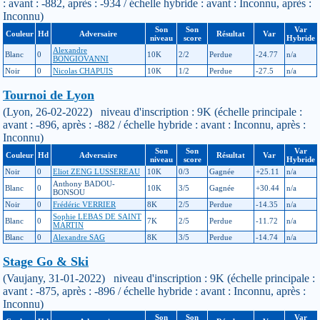
: avant : -882, après : -934 / échelle hybride : avant : Inconnu, après :
Inconnu)
Son
Son
Var
Couleur
Hd
Adversaire
Résultat
Var
niveau
score
Hybride
Alexandre
Blanc
0
10K
2/2
Perdue
-24.77
n/a
BONGIOVANNI
Noir
0
Nicolas CHAPUIS
10K
1/2
Perdue
-27.5
n/a
Tournoi de Lyon
(Lyon, 26-02-2022) niveau d'inscription : 9K (échelle principale :
avant : -896, après : -882 / échelle hybride : avant : Inconnu, après :
Inconnu)
Son
Son
Var
Couleur
Hd
Adversaire
Résultat
Var
niveau
score
Hybride
Noir
0
Eliot ZENG LUSSEREAU
10K
0/3
Gagnée
+25.11
n/a
Anthony BADOU-
Blanc
0
10K
3/5
Gagnée
+30.44
n/a
BONSOU
Noir
0
Frédéric VERRIER
8K
2/5
Perdue
-14.35
n/a
Sophie LEBAS DE SAINT
Blanc
0
7K
2/5
Perdue
-11.72
n/a
MARTIN
Blanc
0
Alexandre SAG
8K
3/5
Perdue
-14.74
n/a
Stage Go & Ski
(Vaujany, 31-01-2022) niveau d'inscription : 9K (échelle principale :
avant : -875, après : -896 / échelle hybride : avant : Inconnu, après :
Inconnu)
Son
Son
Var