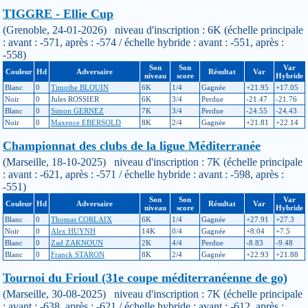
TIGGRE - Ellie Cup
(Grenoble, 24-01-2026) niveau d'inscription : 6K (échelle principale
: avant : -571, après : -574 / échelle hybride : avant : -551, après :
-558)
Son
Son
Var
Couleur
Hd
Adversaire
Résultat
Var
niveau
score
Hybride
Blanc
0
Timothe BLOUIN
6K
1/4
Gagnée
+21.95
+17.05
Noir
0
Jules ROSSIER
6K
3/4
Perdue
-21.47
-21.76
Blanc
0
Simon GERNEZ
7K
3/4
Perdue
-24.55
-24.43
Noir
0
Maxence EBERSOLD
8K
2/4
Gagnée
+21.81
+22.14
Championnat des clubs de la ligue Méditerranée
(Marseille, 18-10-2025) niveau d'inscription : 7K (échelle principale
: avant : -621, après : -571 / échelle hybride : avant : -598, après :
-551)
Son
Son
Var
Couleur
Hd
Adversaire
Résultat
Var
niveau
score
Hybride
Blanc
0
Thomas CORLAIX
6K
1/4
Gagnée
+27.91
+27.3
Noir
0
Alex HUYNH
14K
0/4
Gagnée
+8.04
+7.5
Blanc
0
Zad ZAKNOUN
2K
4/4
Perdue
-8.83
-9.48
Blanc
0
Franck STARON
8K
2/4
Gagnée
+22.93
+21.88
Tournoi du Frioul (31e coupe méditerranéenne de go)
(Marseille, 30-08-2025) niveau d'inscription : 7K (échelle principale
: avant : -638, après : -621 / échelle hybride : avant : -612, après :