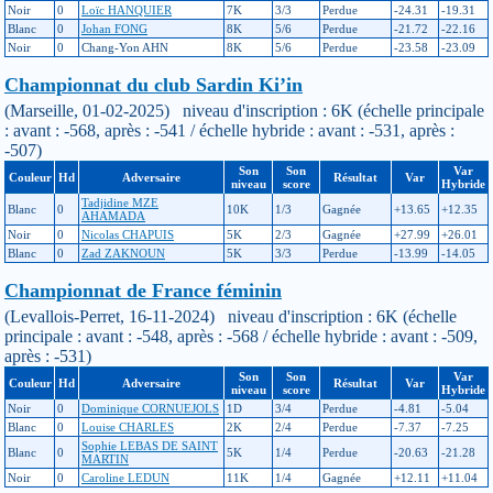
Noir
0
Loïc HANQUIER
7K
3/3
Perdue
-24.31
-19.31
Blanc
0
Johan FONG
8K
5/6
Perdue
-21.72
-22.16
Noir
0
Chang-Yon AHN
8K
5/6
Perdue
-23.58
-23.09
Championnat du club Sardin Ki’in
(Marseille, 01-02-2025) niveau d'inscription : 6K (échelle principale
: avant : -568, après : -541 / échelle hybride : avant : -531, après :
-507)
Son
Son
Var
Couleur
Hd
Adversaire
Résultat
Var
niveau
score
Hybride
Tadjidine MZE
Blanc
0
10K
1/3
Gagnée
+13.65
+12.35
AHAMADA
Noir
0
Nicolas CHAPUIS
5K
2/3
Gagnée
+27.99
+26.01
Blanc
0
Zad ZAKNOUN
5K
3/3
Perdue
-13.99
-14.05
Championnat de France féminin
(Levallois-Perret, 16-11-2024) niveau d'inscription : 6K (échelle
principale : avant : -548, après : -568 / échelle hybride : avant : -509,
après : -531)
Son
Son
Var
Couleur
Hd
Adversaire
Résultat
Var
niveau
score
Hybride
Noir
0
Dominique CORNUEJOLS
1D
3/4
Perdue
-4.81
-5.04
Blanc
0
Louise CHARLES
2K
2/4
Perdue
-7.37
-7.25
Sophie LEBAS DE SAINT
Blanc
0
5K
1/4
Perdue
-20.63
-21.28
MARTIN
Noir
0
Caroline LEDUN
11K
1/4
Gagnée
+12.11
+11.04