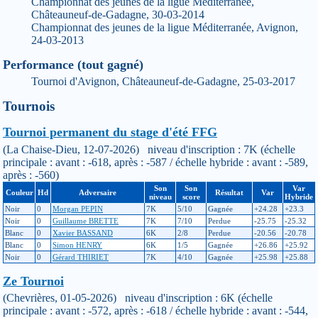
Championnat des jeunes de la ligue Méditerranée,
Châteauneuf-de-Gadagne, 30-03-2014
Championnat des jeunes de la ligue Méditerranée, Avignon,
24-03-2013
Performance (tout gagné)
Tournoi d'Avignon, Châteauneuf-de-Gadagne, 25-03-2017
Tournois
Tournoi permanent du stage d'été FFG
(La Chaise-Dieu, 12-07-2026) niveau d'inscription : 7K (échelle
principale : avant : -618, après : -587 / échelle hybride : avant : -589,
après : -560)
Son
Son
Var
Couleur
Hd
Adversaire
Résultat
Var
niveau
score
Hybride
Noir
0
Morgan PEPIN
7K
5/10
Gagnée
+24.28
+23.3
Noir
0
Guillaume BRETTE
7K
7/10
Perdue
-25.75
-25.32
Blanc
0
Xavier BASSAND
6K
2/8
Perdue
-20.56
-20.78
Blanc
0
Simon HENRY
6K
1/5
Gagnée
+26.86
+25.92
Noir
0
Gérard THIRIET
7K
4/10
Gagnée
+25.98
+25.88
Ze Tournoi
(Chevrières, 01-05-2026) niveau d'inscription : 6K (échelle
principale : avant : -572, après : -618 / échelle hybride : avant : -544,