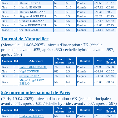
Blanc
0
Martin HARVEY
6k
4/10
Perdue
-20.65
-21.37
Noir
0
Henrik HEMKER
7k
5/10
Gagnée
+27.92
+26.64
Noir
0
Mariusz KLIMCZAK
7k
5/10
Perdue
-20.36
-20.9
Blanc
0
Siegmund SCHLEISS
7k
3/5
Perdue
-22.27
-22.23
Noir
0
Graham COLEMAN
8k
3/5
Gagnée
+27.17
+25.44
Blanc
0
Daniel BORGWARDT
5k
3/5
Perdue
-16.66
-17.25
Blanc
0
Ok_Hun CHOI
7k
3/5
Gagnée
+28.11
+26.34
Tournoi de Montpellier
(Montoulieu, 14-06-2025) niveau d'inscription : 7K (échelle
principale : avant : -635, après : -630 / échelle hybride : avant : -597,
après : -596)
Son
Son
Var
Couleur
Hd
Adversaire
Résultat
Var
niveau
score
Hybride
Blanc
0
Robert MEERWALDT
7K
1/3
Perdue
-24.9
-25.58
Noir
0
Nigel CONNOR
8K
2/3
Gagnée
+24.98
+23.26
Noir
0
Sylvain REYNAL
7K
1/4
Gagnée
+24.88
+22.97
Miguel Angel PAEZ
Blanc
0
5K
1/4
Perdue
-19.89
-20.23
ESPEJO
52e tournoi international de Paris
(Paris, 19-04-2025) niveau d'inscription : 6K (échelle principale :
avant : -541, après : -635 / échelle hybride : avant : -507, après : -597)
Son
Son
Var
Couleur
Hd
Adversaire
Résultat
Var
niveau
score
Hybride
Blanc
0
Guillaume LITVAK
6K
1/3
Perdue
-25.19
-25.31