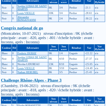
Couleur
Hd
Adversaire
Résultat
Var
niveau
score
Hybride
Sophie LEBAS DE SAINT
Noir
0
8K
3/4
Perdue
-21.1
n/a
MARTIN
Blanc
0
Louis VIEILLE
10K
3/4
Perdue
-28.61
n/a
Alexandre
Noir
0
9K
2/4
Perdue
-30.22
n/a
BONGIOVANNI
Congrès national de go
(Montcabrier, 10-07-2021) niveau d'inscription : 9K (échelle
principale : avant : -820, après : -801 / échelle hybride : avant :
Inconnu, après : Inconnu)
Son
Son
Var
Couleur
Hd
Adversaire
Résultat
Var
niveau
score
Hybride
Blanc
0
Frederic DUHAY
9K
1/4
Gagnée
+22.22
n/a
Sophie LEBAS DE SAINT
Noir
0
8K
4/10
Perdue
-27.37
n/a
MARTIN
Blanc
0
Nicolas LIDUREAU
13K
8/10
Gagnée
+25.05
n/a
Noir
0
Louis VIEILLE
8K
3/10
Gagnée
+24.49
n/a
Noir
0
Nathan HERUBEL
8K
3/5
Perdue
-25.45
n/a
Challenge Rhône-Alpes - Phase 3
(Chambéry, 19-06-2021) niveau d'inscription : 9K (échelle
principale : avant : -818, après : -820 / échelle hybride : avant :
Inconnu, après : Inconnu)
Son
Son
Var
Couleur
Hd
Adversaire
Résultat
Var
niveau
score
Hybride
Noir
1
Elodie RONAYETTE
7K
2/2
Perdue
-5.93
n/a