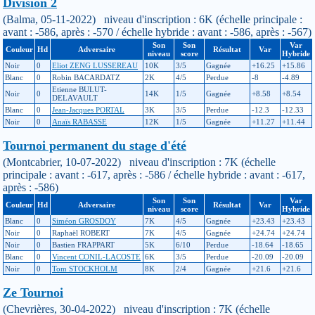
Division 2
(Balma, 05-11-2022) niveau d'inscription : 6K (échelle principale :
avant : -586, après : -570 / échelle hybride : avant : -586, après : -567)
Son
Son
Var
Couleur
Hd
Adversaire
Résultat
Var
niveau
score
Hybride
Noir
0
Eliot ZENG LUSSEREAU
10K
3/5
Gagnée
+16.25
+15.86
Blanc
0
Robin BACARDATZ
2K
4/5
Perdue
-8
-4.89
Etienne BULUT-
Noir
0
14K
1/5
Gagnée
+8.58
+8.54
DELAVAULT
Blanc
0
Jean-Jacques PORTAL
3K
3/5
Perdue
-12.3
-12.33
Noir
0
Anaïs RABASSE
12K
1/5
Gagnée
+11.27
+11.44
Tournoi permanent du stage d'été
(Montcabrier, 10-07-2022) niveau d'inscription : 7K (échelle
principale : avant : -617, après : -586 / échelle hybride : avant : -617,
après : -586)
Son
Son
Var
Couleur
Hd
Adversaire
Résultat
Var
niveau
score
Hybride
Blanc
0
Siméon GROSDOY
7K
4/5
Gagnée
+23.43
+23.43
Noir
0
Raphaël ROBERT
7K
4/5
Gagnée
+24.74
+24.74
Noir
0
Bastien FRAPPART
5K
6/10
Perdue
-18.64
-18.65
Blanc
0
Vincent CONIL-LACOSTE
6K
3/5
Perdue
-20.09
-20.09
Noir
0
Tom STOCKHOLM
8K
2/4
Gagnée
+21.6
+21.6
Ze Tournoi
(Chevrières, 30-04-2022) niveau d'inscription : 7K (échelle