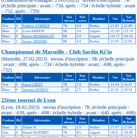
(Châteauneuf-de-Gadagne, 25-03-2023) niveau d'inscription : 7K
(échelle principale : avant : -734, après : -734 / échelle hybride : avant
: -732, après : -729)
Son
Son
Var
Couleur
Hd
Adversaire
Résultat
Var
niveau
score
Hybride
Noir
0
Frédéric VERRIER
7K
4/4
Perdue
-22.83
-22.88
Blanc
0
Louis BARJON
9K
1/4
Gagnée
+21.43
+23.74
Blanc
0
Robert MEERWALDT
8K
2/4
Gagnée
+24.72
+24.45
Blanc
1
Jeremy DEHORS
9K
3/4
Perdue
-23.05
-22.95
Championnat de Marseille - Club Sardin Ki’in
(Marseille, 27-02-2023) niveau d'inscription : 9K (échelle principale
: avant : -698, après : -734 / échelle hybride : avant : -698, après :
-732)
Son
Son
Var
Couleur
Hd
Adversaire
Résultat
Var
niveau
score
Hybride
Noir
0
Pascal CREPY
7K
2/4
Perdue
-14.44
-14.47
Blanc
0
Antoine OZEROV
10K
2/5
Perdue
-21.41
-19.34
22ème tournoi de Lyon
(Lyon, 18-02-2023) niveau d'inscription : 7K (échelle principale :
avant : -639, après : -698 / échelle hybride : avant : -640, après : -698)
Son
Son
Var
Couleur
Hd
Adversaire
Résultat
Var
niveau
score
Hybride
Blanc
0
Yichao JI
8K
1/5
Perdue
-27.07
-27.06
Noir
0
Daniel JAUFFRET
7K
0/5
Gagnée
+26.9
+26.99