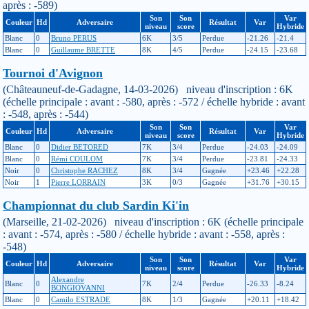
après : -589)
Son
Son
Var
Couleur
Hd
Adversaire
Résultat
Var
niveau
score
Hybride
Blanc
0
Bruno PERUS
6K
3/5
Perdue
-21.26
-21.4
Blanc
0
Guillaume BRETTE
8K
4/5
Perdue
-24.15
-23.68
Tournoi d'Avignon
(Châteauneuf-de-Gadagne, 14-03-2026) niveau d'inscription : 6K
(échelle principale : avant : -580, après : -572 / échelle hybride : avant
: -548, après : -544)
Son
Son
Var
Couleur
Hd
Adversaire
Résultat
Var
niveau
score
Hybride
Blanc
0
Didier BETORED
7K
3/4
Perdue
-24.03
-24.09
Blanc
0
Rémi COULOM
7K
3/4
Perdue
-23.81
-24.33
Noir
0
Christophe RACHEZ
8K
3/4
Gagnée
+23.46
+22.28
Noir
1
Pierre LORRAIN
3K
0/3
Gagnée
+31.76
+30.15
Championnat du club Sardin Ki'in
(Marseille, 21-02-2026) niveau d'inscription : 6K (échelle principale
: avant : -574, après : -580 / échelle hybride : avant : -558, après :
-548)
Son
Son
Var
Couleur
Hd
Adversaire
Résultat
Var
niveau
score
Hybride
Alexandre
Blanc
0
7K
2/4
Perdue
-26.33
-8.24
BONGIOVANNI
Blanc
0
Camilo ESTRADE
8K
1/3
Gagnée
+20.11
+18.42