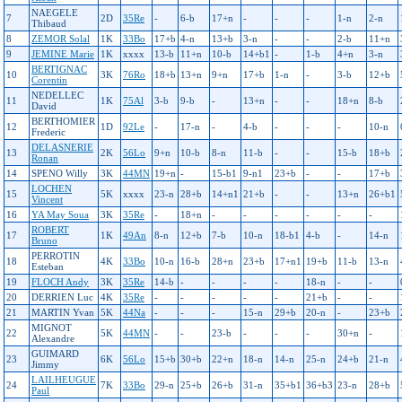
NAEGELE
7
2D
35Re
-
6-b
17+n
-
-
-
1-n
2-n
Thibaud
8
ZEMOR Solal
1K
33Bo
17+b
4-n
13+b
3-n
-
-
2-b
11+n
9
JEMINE Marie
1K
xxxx
13-b
11+n
10-b
14+b1
-
1-b
4+n
3-n
BERTIGNAC
10
3K
76Ro
18+b
13+n
9+n
17+b
1-n
-
3-b
12+b
Corentin
NEDELLEC
11
1K
75Al
3-b
9-b
-
13+n
-
-
18+n
8-b
David
BERTHOMIER
12
1D
92Le
-
17-n
-
4-b
-
-
-
10-n
Frederic
DELASNERIE
13
2K
56Lo
9+n
10-b
8-n
11-b
-
-
15-b
18+b
Ronan
14
SPENO Willy
3K
44MN
19+n
-
15-b1
9-n1
23+b
-
-
17+b
LOCHEN
15
5K
xxxx
23-n
28+b
14+n1
21+b
-
-
13+n
26+b1
Vincent
16
YA May Soua
3K
35Re
-
18+n
-
-
-
-
-
-
ROBERT
17
1K
49An
8-n
12+b
7-b
10-n
18-b1
4-b
-
14-n
Bruno
PERROTIN
18
4K
33Bo
10-n
16-b
28+n
23+b
17+n1
19+b
11-b
13-n
Esteban
19
FLOCH Andy
3K
35Re
14-b
-
-
-
-
18-n
-
-
20
DERRIEN Luc
4K
35Re
-
-
-
-
-
21+b
-
-
21
MARTIN Yvan
5K
44Na
-
-
-
15-n
29+b
20-n
-
23+b
MIGNOT
22
5K
44MN
-
-
23-b
-
-
-
30+n
-
Alexandre
GUIMARD
23
6K
56Lo
15+b
30+b
22+n
18-n
14-n
25-n
24+b
21-n
Jimmy
LAILHEUGUE
24
7K
33Bo
29-n
25+b
26+b
31-n
35+b1
36+b3
23-n
28+b
Paul