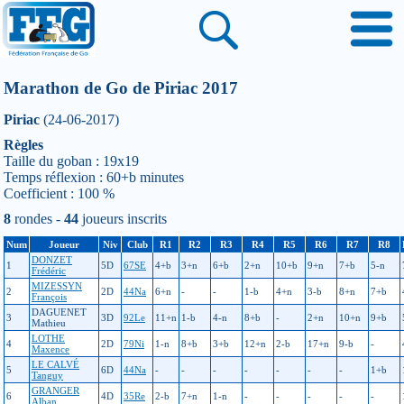
Marathon de Go de Piriac 2017
Piriac
(24-06-2017)
Règles
Taille du goban : 19x19
Temps réflexion : 60+b minutes
Coefficient : 100 %
8
rondes -
44
joueurs inscrits
Num
Joueur
Niv
Club
R1
R2
R3
R4
R5
R6
R7
R8
DONZET
1
5D
67SE
4+b
3+n
6+b
2+n
10+b
9+n
7+b
5-n
Frédéric
MIZESSYN
2
2D
44Na
6+n
-
-
1-b
4+n
3-b
8+n
7+b
François
DAGUENET
3
3D
92Le
11+n
1-b
4-n
8+b
-
2+n
10+n
9+b
Mathieu
LOTHE
4
2D
79Ni
1-n
8+b
3+b
12+n
2-b
17+n
9-b
-
Maxence
LE CALVÉ
5
6D
44Na
-
-
-
-
-
-
-
1+b
Tanguy
GRANGER
6
4D
35Re
2-b
7+n
1-n
-
-
-
-
-
Alban