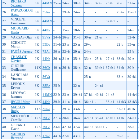
RICHARD
25
8K
44MN
35+n
24-n
30+b
34+b
32+n
23+b
26-b
31+n
Sylvain
PAPAZOGLOU
26
6K
35Re
-
29+b
24-n
-
-
-
25+n
15-n1
Alain
VINCENT
27
6K
44MN
-
-
-
-
-
32+b1
-
-
Emmanuel
MOUGARD
28
5K
44Na
-
15-n
18-b
-
-
-
-
24-n
Hugo
29
VARGAS Olga
7K
95Va
24+b
26-n
31+b
30-n
21-n
-
-
32+b
SCHMITT
30
7K
33Bo
31+b
23-n
25-n
29+b
-
-
22-b
33+n
Martin
31
PAGÈS Jeremy
7K
75Al
30-n
32+b
29-n
24+b
-
-
-
25-b
CHASLOT
32
9K
44Na
36+n
31-n
35+b
33+b
25-b
27-n1
38+b1
29-n
Olivier
GUGUIN
33
11K
36Ch
40+n
36+b
38+n
32-n
39+b1
37+b1
34+b
30-b
Guillaume
LANGLAIS
34
8K
56Va
-
-
-
25-n
-
-
33-n
39+b1
Vincent
LEROUX
35
8K
35Re
25-b
-
32-n
-
24-n1
-
-
-
Erwan
LIPOVAC
36
9K
44MN
32-b
33-n
39+b1
37-b1
40-b1
24-n3
-
44+b4
Jacques
37
JEGOU Marc
12K
44Na
39-b
41+n
40+b
36+n1
-
33-n1
44+b3
43+b3
MASSON
38
11K
35Re
-
39+n
33-b
-
-
-
32-n1
40+b
Rudy
MENTHÉOUR
39
12K
29Co
37+n
38-b
36-n1
42+b1
33-n1
43+b1
41+b
34-n1
Camille
GERARD
40
12K
29Co
33-b
42+b1
37-n
44+b2
36+n1
-
-
38-n
David
VACHON
41
13K
17Ro
44+b
37-b
43+n
-
-
-
39-n
-
Bertrand