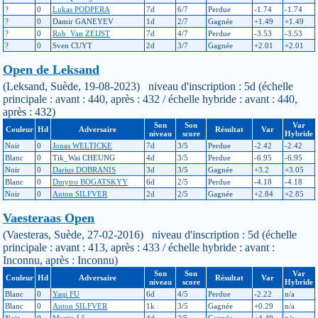
?
0
Lukas PODPERA
7d
6/7
Perdue
-1.74
-1.74
?
0
Damir GANEYEV
1d
2/7
Gagnée
+1.49
+1.49
?
0
Rob_Van ZEIJST
7d
4/7
Perdue
-3.53
-3.53
?
0
Sven CUYT
2d
3/7
Gagnée
+2.01
+2.01
Open de Leksand
(Leksand, Suède, 19-08-2023) niveau d'inscription : 5d (échelle
principale : avant : 440, après : 432 / échelle hybride : avant : 440,
après : 432)
Son
Son
Var
Couleur
Hd
Adversaire
Résultat
Var
niveau
score
Hybride
Noir
0
Jonas WELTICKE
7d
3/5
Perdue
-2.42
-2.42
Blanc
0
Tik_Wai CHEUNG
4d
3/5
Perdue
-6.95
-6.95
Noir
0
Darius DOBRANIS
3d
3/5
Gagnée
+3.2
+3.05
Blanc
0
Dmytro BOGATSKYY
6d
2/5
Perdue
-4.18
-4.18
Noir
0
Anton SILFVER
2d
2/5
Gagnée
+2.84
+2.85
Vaesteraas Open
(Vaesteras, Suède, 27-02-2016) niveau d'inscription : 5d (échelle
principale : avant : 413, après : 433 / échelle hybride : avant :
Inconnu, après : Inconnu)
Son
Son
Var
Couleur
Hd
Adversaire
Résultat
Var
niveau
score
Hybride
Blanc
0
Yaqi FU
6d
4/5
Perdue
-2.22
n/a
Blanc
0
Anton SILFVER
1k
3/5
Gagnée
+0.29
n/a