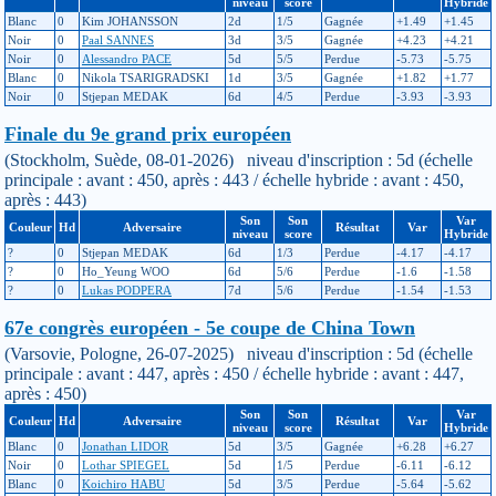
niveau
score
Hybride
Blanc
0
Kim JOHANSSON
2d
1/5
Gagnée
+1.49
+1.45
Noir
0
Paal SANNES
3d
3/5
Gagnée
+4.23
+4.21
Noir
0
Alessandro PACE
5d
5/5
Perdue
-5.73
-5.75
Blanc
0
Nikola TSARIGRADSKI
1d
3/5
Gagnée
+1.82
+1.77
Noir
0
Stjepan MEDAK
6d
4/5
Perdue
-3.93
-3.93
Finale du 9e grand prix européen
(Stockholm, Suède, 08-01-2026) niveau d'inscription : 5d (échelle
principale : avant : 450, après : 443 / échelle hybride : avant : 450,
après : 443)
Son
Son
Var
Couleur
Hd
Adversaire
Résultat
Var
niveau
score
Hybride
?
0
Stjepan MEDAK
6d
1/3
Perdue
-4.17
-4.17
?
0
Ho_Yeung WOO
6d
5/6
Perdue
-1.6
-1.58
?
0
Lukas PODPERA
7d
5/6
Perdue
-1.54
-1.53
67e congrès européen - 5e coupe de China Town
(Varsovie, Pologne, 26-07-2025) niveau d'inscription : 5d (échelle
principale : avant : 447, après : 450 / échelle hybride : avant : 447,
après : 450)
Son
Son
Var
Couleur
Hd
Adversaire
Résultat
Var
niveau
score
Hybride
Blanc
0
Jonathan LIDOR
5d
3/5
Gagnée
+6.28
+6.27
Noir
0
Lothar SPIEGEL
5d
1/5
Perdue
-6.11
-6.12
Blanc
0
Koichiro HABU
5d
3/5
Perdue
-5.64
-5.62