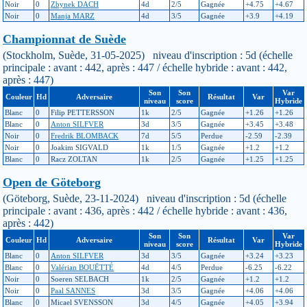
Noir
0
Zbynek DACH
4d
2/5
Gagnée
+4.75
+4.67
Noir
0
Manja MARZ
4d
3/5
Gagnée
+3.9
+4.19
Championnat de Suède
(Stockholm, Suède, 31-05-2025) niveau d'inscription : 5d (échelle
principale : avant : 442, après : 447 / échelle hybride : avant : 442,
après : 447)
Son
Son
Var
Couleur
Hd
Adversaire
Résultat
Var
niveau
score
Hybride
Blanc
0
Filip PETTERSSON
1k
2/5
Gagnée
+1.26
+1.26
Blanc
0
Anton SILFVER
3d
3/5
Gagnée
+3.45
+3.48
Noir
0
Fredrik BLOMBACK
7d
5/5
Perdue
-2.59
-2.39
Noir
0
Joakim SIGVALD
1k
1/5
Gagnée
+1.2
+1.2
Blanc
0
Racz ZOLTAN
1k
2/5
Gagnée
+1.25
+1.25
Open de Göteborg
(Göteborg, Suède, 23-11-2024) niveau d'inscription : 5d (échelle
principale : avant : 436, après : 442 / échelle hybride : avant : 436,
après : 442)
Son
Son
Var
Couleur
Hd
Adversaire
Résultat
Var
niveau
score
Hybride
Blanc
0
Anton SILFVER
3d
3/5
Gagnée
+3.24
+3.23
Blanc
0
Valérian BOUËTTÉ
4d
4/5
Perdue
-6.25
-6.22
Noir
0
Soeren SELBACH
1k
2/5
Gagnée
+1.2
+1.2
Noir
0
Paal SANNES
3d
3/5
Gagnée
+4.06
+4.06
Blanc
0
Micael SVENSSON
3d
4/5
Gagnée
+4.05
+3.94