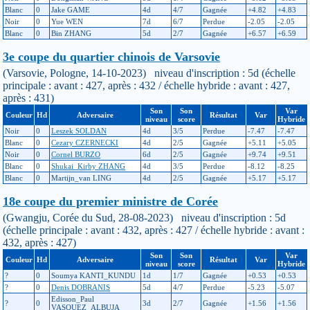
Blanc
0
Jake GAME
4d
4/7
Gagnée
+4.82
+4.83
Noir
0
Yue WEN
7d
6/7
Perdue
-2.05
-2.05
Blanc
0
Bin ZHANG
5d
2/7
Gagnée
+6.57
+6.59
3e coupe du quartier chinois de Varsovie
(Varsovie, Pologne, 14-10-2023) niveau d'inscription : 5d (échelle
principale : avant : 427, après : 432 / échelle hybride : avant : 427,
après : 431)
Son
Son
Var
Couleur
Hd
Adversaire
Résultat
Var
niveau
score
Hybride
Noir
0
Leszek SOLDAN
4d
3/5
Perdue
-7.47
-7.47
Blanc
0
Cezary CZERNECKI
4d
2/5
Gagnée
+5.11
+5.05
Noir
0
Cornel BURZO
6d
2/5
Gagnée
+9.74
+9.51
Blanc
0
Shukai_Kirby ZHANG
4d
3/5
Perdue
-8.12
-8.25
Blanc
0
Martijn_van LING
4d
2/5
Gagnée
+5.17
+5.17
18e coupe du premier ministre de Corée
(Gwangju, Corée du Sud, 28-08-2023) niveau d'inscription : 5d
(échelle principale : avant : 432, après : 427 / échelle hybride : avant :
432, après : 427)
Son
Son
Var
Couleur
Hd
Adversaire
Résultat
Var
niveau
score
Hybride
?
0
Soumya KANTI_KUNDU
1d
1/7
Gagnée
+0.53
+0.53
?
0
Denis DOBRANIS
5d
4/7
Perdue
-5.23
-5.07
Edisson_Paul
?
0
3d
2/7
Gagnée
+1.56
+1.56
VASQUEZ_ALBUJA