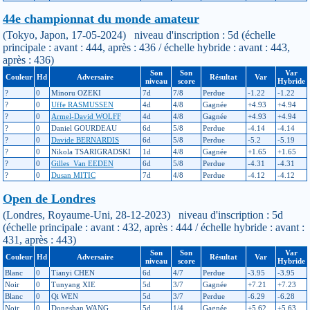
44e championnat du monde amateur
(Tokyo, Japon, 17-05-2024) niveau d'inscription : 5d (échelle
principale : avant : 444, après : 436 / échelle hybride : avant : 443,
après : 436)
Son
Son
Var
Couleur
Hd
Adversaire
Résultat
Var
niveau
score
Hybride
?
0
Minoru OZEKI
7d
7/8
Perdue
-1.22
-1.22
?
0
Uffe RASMUSSEN
4d
4/8
Gagnée
+4.93
+4.94
?
0
Armel-David WOLFF
4d
4/8
Gagnée
+4.93
+4.94
?
0
Daniel GOURDEAU
6d
5/8
Perdue
-4.14
-4.14
?
0
Davide BERNARDIS
6d
5/8
Perdue
-5.2
-5.19
?
0
Nikola TSARIGRADSKI
1d
4/8
Gagnée
+1.65
+1.65
?
0
Gilles_Van EEDEN
6d
5/8
Perdue
-4.31
-4.31
?
0
Dusan MITIC
7d
4/8
Perdue
-4.12
-4.12
Open de Londres
(Londres, Royaume-Uni, 28-12-2023) niveau d'inscription : 5d
(échelle principale : avant : 432, après : 444 / échelle hybride : avant :
431, après : 443)
Son
Son
Var
Couleur
Hd
Adversaire
Résultat
Var
niveau
score
Hybride
Blanc
0
Tianyi CHEN
6d
4/7
Perdue
-3.95
-3.95
Noir
0
Tunyang XIE
5d
3/7
Gagnée
+7.21
+7.23
Blanc
0
Qi WEN
5d
3/7
Perdue
-6.29
-6.28
Noir
0
Dongshan WANG
5d
1/4
Gagnée
+5.62
+5.63