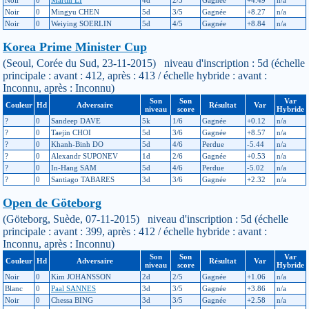
Noir
0
Martin LI
4d
2/5
Gagnée
+4.49
n/a
Noir
0
Mingyu CHEN
5d
3/5
Gagnée
+8.27
n/a
Noir
0
Weiying SOERLIN
5d
4/5
Gagnée
+8.84
n/a
Korea Prime Minister Cup
(Seoul, Corée du Sud, 23-11-2015) niveau d'inscription : 5d (échelle
principale : avant : 412, après : 413 / échelle hybride : avant :
Inconnu, après : Inconnu)
Son
Son
Var
Couleur
Hd
Adversaire
Résultat
Var
niveau
score
Hybride
?
0
Sandeep DAVE
5k
1/6
Gagnée
+0.12
n/a
?
0
Taejin CHOI
5d
3/6
Gagnée
+8.57
n/a
?
0
Khanh-Binh DO
5d
4/6
Perdue
-5.44
n/a
?
0
Alexandr SUPONEV
1d
2/6
Gagnée
+0.53
n/a
?
0
In-Hang SAM
5d
4/6
Perdue
-5.02
n/a
?
0
Santiago TABARES
3d
3/6
Gagnée
+2.32
n/a
Open de Göteborg
(Göteborg, Suède, 07-11-2015) niveau d'inscription : 5d (échelle
principale : avant : 399, après : 412 / échelle hybride : avant :
Inconnu, après : Inconnu)
Son
Son
Var
Couleur
Hd
Adversaire
Résultat
Var
niveau
score
Hybride
Noir
0
Kim JOHANSSON
2d
2/5
Gagnée
+1.06
n/a
Blanc
0
Paal SANNES
3d
3/5
Gagnée
+3.86
n/a
Noir
0
Chessa BING
3d
3/5
Gagnée
+2.58
n/a