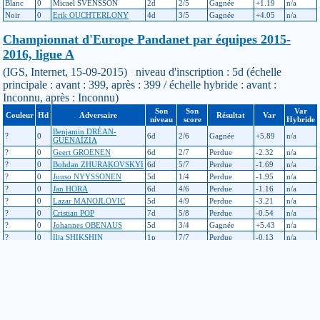
Blanc
0
Micael SVENSSON
2d
2/5
Gagnée
+1.19
n/a
Noir
0
Erik OUCHTERLONY
4d
3/5
Gagnée
+4.05
n/a
Championnat d'Europe Pandanet par équipes 2015-
2016, ligue A
(IGS, Internet, 15-09-2015) niveau d'inscription : 5d (échelle
principale : avant : 399, après : 399 / échelle hybride : avant :
Inconnu, après : Inconnu)
Son
Son
Var
Couleur
Hd
Adversaire
Résultat
Var
niveau
score
Hybride
Benjamin DRÉAN-
?
0
6d
2/6
Gagnée
+5.89
n/a
GUÉNAÏZIA
?
0
Geert GROENEN
6d
2/7
Perdue
-2.32
n/a
?
0
Bohdan ZHURAKOVSKYI
6d
5/7
Perdue
-1.69
n/a
?
0
Juuso NYYSSONEN
5d
1/4
Perdue
-1.95
n/a
?
0
Jan HORA
6d
4/6
Perdue
-1.16
n/a
?
0
Lazar MANOJLOVIC
5d
4/9
Perdue
-3.21
n/a
?
0
Cristian POP
7d
5/8
Perdue
-0.54
n/a
?
0
Johannes OBENAUS
5d
3/4
Gagnée
+5.43
n/a
?
0
Ilja SHIKSHIN
1p
7/7
Perdue
-0.13
n/a
Swedish Championships
(Gothenburg, Suède, 15-05-2015) niveau d'inscription : 5d (échelle
principale : avant : 385, après : 399 / échelle hybride : avant :
Inconnu, après : Inconnu)
Son
Son
Var