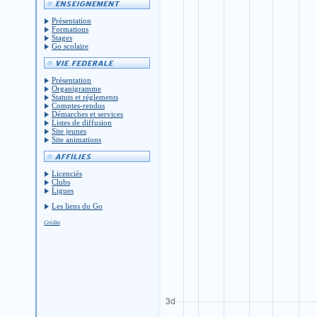
Présentation
Formations
Stages
Go scolaire
Présentation
Organigramme
Statuts et réglements
Comptes-rendus
Démarches et services
Listes de diffusion
Site jeunes
Site animations
Licenciés
Clubs
Ligues
Les liens du Go
Crédits