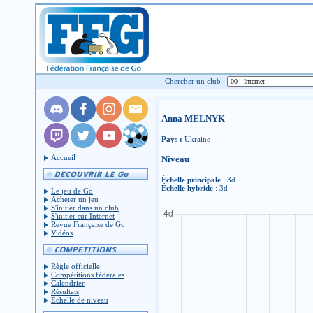
Chercher un club :
Anna MELNYK
Pays :
Ukraine
Accueil
Niveau
Échelle principale
: 3d
Échelle hybride
: 3d
Le jeu de Go
Acheter un jeu
S'initier dans un club
S'initier sur Internet
Revue Française de Go
Vidéos
Règle officielle
Compétitions fédérales
Calendrier
Résultats
Échelle de niveau