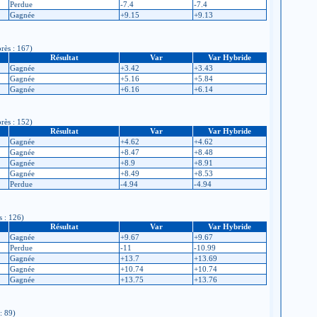
Perdue
-7.4
-7.4
Gagnée
+9.15
+9.13
près : 167)
Résultat
Var
Var Hybride
Gagnée
+3.42
+3.43
Gagnée
+5.16
+5.84
Gagnée
+6.16
+6.14
près : 152)
Résultat
Var
Var Hybride
Gagnée
+4.62
+4.62
Gagnée
+8.47
+8.48
Gagnée
+8.9
+8.91
Gagnée
+8.49
+8.53
Perdue
-4.94
-4.94
s : 126)
Résultat
Var
Var Hybride
Gagnée
+9.67
+9.67
Perdue
-11
-10.99
Gagnée
+13.7
+13.69
Gagnée
+10.74
+10.74
Gagnée
+13.75
+13.76
: 89)