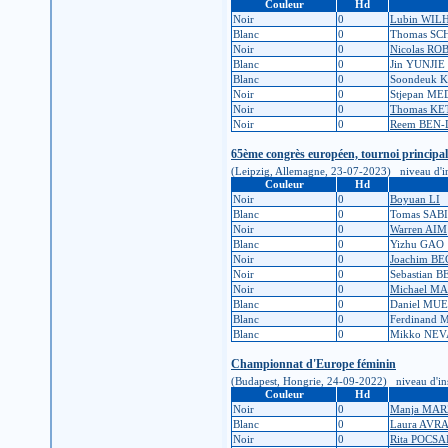
Couleur
Hd
Noir
0
Lubin WI
Blanc
0
Thomas SC
Noir
0
Nicolas R
Blanc
0
Jin YUNJIE
Blanc
0
Soondeuk 
Noir
0
Stjepan M
Noir
0
Thomas K
Noir
0
Reem BEN-
65ème congrès européen, tournoi principal
(Leipzig, Allemagne, 23-07-2023) niveau d'inscr
Couleur
Hd
Noir
0
Boyuan LI
Blanc
0
Tomas SAB
Noir
0
Warren AIM
Blanc
0
Yizhu GAO
Noir
0
Joachim B
Noir
0
Sebastian 
Noir
0
Michael M
Blanc
0
Daniel MU
Blanc
0
Ferdinand
Blanc
0
Mikko NE
Championnat d'Europe féminin
(Budapest, Hongrie, 24-09-2022) niveau d'inscri
Couleur
Hd
Noir
0
Manja MAR
Blanc
0
Laura AVR
Noir
0
Rita POCSA