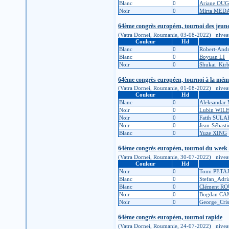
Blanc
0
Ariane OU
Noir
0
Mirta MED
64ème congrès européen, tournoi des jeun
(Vatra Dornei, Roumanie, 03-08-2022) niveau d'i
Couleur
Hd
Blanc
0
Robert-And
Blanc
0
Boyuan LI
Noir
0
Shukai_Ki
64ème congrès européen, tournoi à la mémo
(Vatra Dornei, Roumanie, 01-08-2022) niveau d'i
Couleur
Hd
Blanc
0
Aleksandar
Noir
0
Lubin WI
Noir
0
Fatih SULA
Noir
0
Jean-Sébas
Blanc
0
Yuze XING
64ème congrès européen, tournoi du week
(Vatra Dornei, Roumanie, 30-07-2022) niveau d'i
Couleur
Hd
Noir
0
Tomi PETA
Blanc
0
Stefan_Adr
Blanc
0
Clément R
Noir
0
Bogdan C
Noir
0
George_Cri
64ème congrès européen, tournoi rapide
(Vatra Dornei, Roumanie, 24-07-2022) niveau d'i