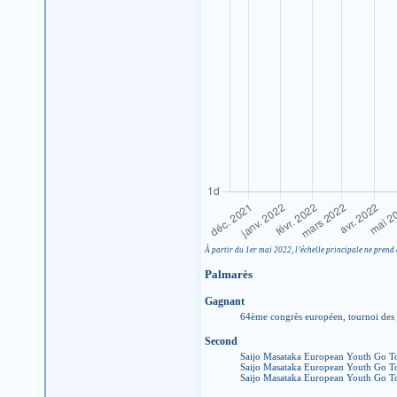
À partir du 1er mai 2022, l’échelle principale ne prend 
Palmarès
Gagnant
64ème congrès européen, tournoi des
Second
Saijo Masataka European Youth Go T
Saijo Masataka European Youth Go T
Saijo Masataka European Youth Go To