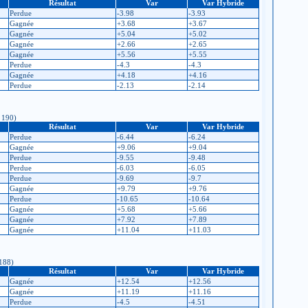
Résultat
Var
Var Hybride
Perdue
-3.98
-3.93
Gagnée
+3.68
+3.67
Gagnée
+5.04
+5.02
Gagnée
+2.66
+2.65
Gagnée
+5.56
+5.55
Perdue
-4.3
-4.3
Gagnée
+4.18
+4.16
Perdue
-2.13
-2.14
: 190)
Résultat
Var
Var Hybride
Perdue
-6.44
-6.24
Gagnée
+9.06
+9.04
Perdue
-9.55
-9.48
Perdue
-6.03
-6.05
Perdue
-9.69
-9.7
Gagnée
+9.79
+9.76
Perdue
-10.65
-10.64
Gagnée
+5.68
+5.66
Gagnée
+7.92
+7.89
Gagnée
+11.04
+11.03
 188)
Résultat
Var
Var Hybride
Gagnée
+12.54
+12.56
Gagnée
+11.19
+11.16
Perdue
-4.5
-4.51