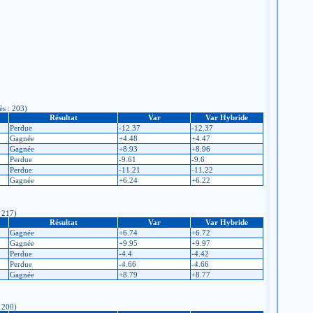
ès : 203)
Résultat
Var
Var Hybride
Perdue
-12.37
-12.37
Gagnée
+4.48
+4.47
Gagnée
+8.93
+8.96
Perdue
-9.61
-9.6
Perdue
-11.21
-11.22
Gagnée
+6.24
+6.22
: 217)
Résultat
Var
Var Hybride
Gagnée
+6.74
+6.72
Gagnée
+9.95
+9.97
Perdue
-4.4
-4.42
Perdue
-4.66
-4.66
Gagnée
+8.79
+8.77
: 200)