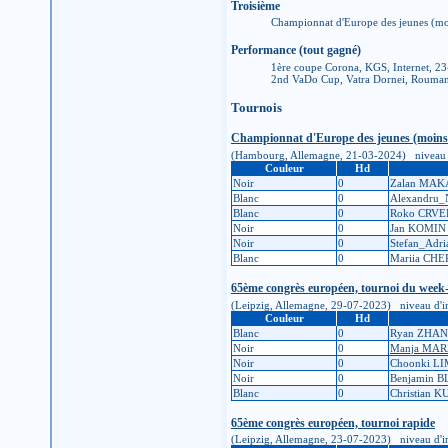
Troisième
Championnat d'Europe des jeunes (mo
Performance (tout gagné)
1ère coupe Corona, KGS, Internet, 2
2nd VaDo Cup, Vatra Dornei, Rouman
Tournois
Championnat d'Europe des jeunes (moins 
(Hambourg, Allemagne, 21-03-2024) niveau d'ins
Couleur
Hd
Noir
0
Zalan MA
Blanc
0
Alexandru_
Blanc
0
Roko CRVE
Noir
0
Jan KOMIN
Noir
0
Stefan_Adr
Blanc
0
Mariia CH
65ème congrès européen, tournoi du week
(Leipzig, Allemagne, 29-07-2023) niveau d'inscr
Couleur
Hd
Blanc
0
Ryan ZHA
Noir
0
Manja MAR
Noir
0
Choonki L
Noir
0
Benjamin 
Blanc
0
Christian 
65ème congrès européen, tournoi rapide
(Leipzig, Allemagne, 23-07-2023) niveau d'inscr