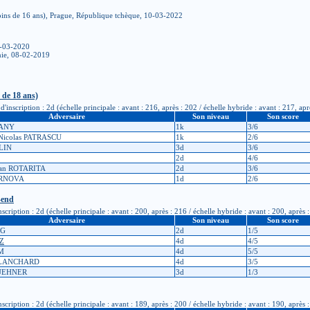
ins de 16 ans), Prague, République tchèque, 10-03-2022
3-03-2020
ie, 08-02-2019
de 18 ans)
cription : 2d (échelle principale : avant : 216, après : 202 / échelle hybride : avant : 217, apr
Adversaire
Son niveau
Son score
KANY
1k
3/6
Nicolas PATRASCU
1k
2/6
LIN
3d
3/6
2d
4/6
ian ROTARITA
2d
3/6
ERNOVA
1d
2/6
-end
iption : 2d (échelle principale : avant : 200, après : 216 / échelle hybride : avant : 200, après 
Adversaire
Son niveau
Son score
NG
2d
1/5
Z
4d
4/5
IM
4d
5/5
BLANCHARD
4d
3/5
KUEHNER
3d
1/3
iption : 2d (échelle principale : avant : 189, après : 200 / échelle hybride : avant : 190, après 