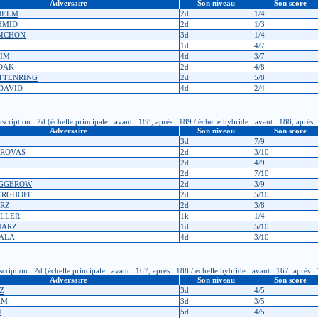
Adversaire
Son niveau
Son score
LHELM
2d
1/4
HMID
2d
1/3
OBICHON
3d
1/4
1d
4/7
KIM
4d
3/7
EDAK
2d
4/8
ETTENRING
2d
5/8
DAVID
4d
2/4
iption : 2d (échelle principale : avant : 188, après : 189 / échelle hybride : avant : 188, après 
Adversaire
Son niveau
Son score
3d
7/9
IROVAS
2d
3/10
2d
4/9
2d
7/10
EGGEROW
2d
3/9
BERGHOFF
2d
5/10
ARZ
2d
3/8
ELLER
1k
1/4
 MARZ
1d
5/10
VALA
4d
3/10
ption : 2d (échelle principale : avant : 167, après : 188 / échelle hybride : avant : 167, après :
Adversaire
Son niveau
Son score
Z
3d
4/5
AM
3d
3/5
I
5d
4/5