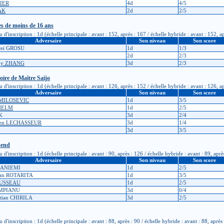
GIER
4d
4/5
AK
2d
2/5
es de moins de 16 ans
nscription : 1d (échelle principale : avant : 152, après : 167 / échelle hybride : avant : 152, a
Adversaire
Son niveau
Son score
rei GROSU
1d
1/3
2d
2/3
rby ZHANG
3d
2/3
ire de Maître Saijo
nscription : 1d (échelle principale : avant : 126, après : 152 / échelle hybride : avant : 126, a
Adversaire
Son niveau
Son score
 MILOSEVIC
1d
3/5
LHELM
1d
2/5
K
3d
2/4
tien LECHASSEUR
3d
1/4
3d
3/5
-end
nscription : 1d (échelle principale : avant : 90, après : 126 / échelle hybride : avant : 89, aprè
Adversaire
Son niveau
Son score
JANIEMI
1d
2/5
ian ROTARITA
1d
3/5
OUSSEAU
1d
2/5
AMPIANU
3d
0/4
stian CHIRILA
3d
2/5
nscription : 1d (échelle principale : avant : 88, après : 90 / échelle hybride : avant : 88, après 