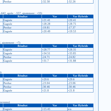
Perdue
-32.58
-32.26
 -642, après : -557, ajustement : +33)
Résultat
Var
Var Hybride
Gagnée
+21.41
+20.41
Gagnée
+28.28
+28.75
Perdue
-19.81
-17.37
Gagnée
+20.49
+19.53
2, ajustement : +7)
Résultat
Var
Var Hybride
Gagnée
+28.77
+28.35
Gagnée
+34.51
+33.85
Perdue
-24.71
-24.82
Gagnée
+31.7
+31.88
8)
Résultat
Var
Var Hybride
Gagnée
+29.6
+29.6
Perdue
-23.04
-23.06
Perdue
-30.46
-30.46
Gagnée
+21.8
+21.8
 Inconnu)
Résultat
Var
Var Hybride
Gagnée
+15.45
n/a