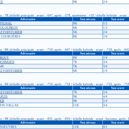
EE
9K
2/4
 7K (échelle principale : avant : -647, après : -578, ajustement : +19 / échelle hybride : avant :
Adversaire
Son niveau
Son score
FFIGNAL
8K
1/2
 GOLOUBKOV
6K
1/3
e LEVOINTURIER
5K
2/4
re COURCIÈRES
8K
2/4
 8K (échelle principale : avant : -718, après : -647 / échelle hybride : avant : -718, après : -64
Adversaire
Son niveau
Son score
ARROUY
8K
2/4
LOCHMOEN
7K
3/4
RME
7K
3/4
e LEVOINTURIER
6K
1/4
: 8K (échelle principale : avant : -716, après : -718 / échelle hybride : avant : -716, après : -71
Adversaire
Son niveau
Son score
e LEVOINTURIER
7K
2/4
APUIS
9K
4/4
IER
9K
2/4
TIN-VALLAS
11K
3/4
: 9K (échelle principale : avant : -831, après : -816 / échelle hybride : avant : Inconnu, après :
Adversaire
Son niveau
Son score
DESOEUVRES
11K
0/1