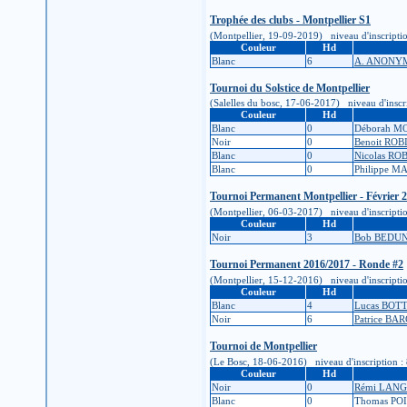
Trophée des clubs - Montpellier S1
(Montpellier, 19-09-2019) niveau d'inscription 
Couleur
Hd
Blanc
6
A. ANONY
Tournoi du Solstice de Montpellier
(Salelles du bosc, 17-06-2017) niveau d'inscrip
Couleur
Hd
Blanc
0
Déborah M
Noir
0
Benoit RO
Blanc
0
Nicolas R
Blanc
0
Philippe M
Tournoi Permanent Montpellier - Février 
(Montpellier, 06-03-2017) niveau d'inscription 
Couleur
Hd
Noir
3
Bob BEDU
Tournoi Permanent 2016/2017 - Ronde #2
(Montpellier, 15-12-2016) niveau d'inscription 
Couleur
Hd
Blanc
4
Lucas BOT
Noir
6
Patrice BA
Tournoi de Montpellier
(Le Bosc, 18-06-2016) niveau d'inscription : 8K
Couleur
Hd
Noir
0
Rémi LAN
Blanc
0
Thomas PO