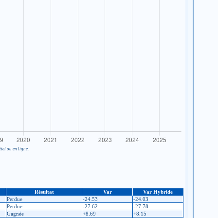
iel ou en ligne.
Résultat
Var
Var Hybride
Perdue
-24.53
-24.03
Perdue
-27.62
-27.78
Gagnée
+8.69
+8.15