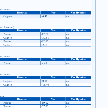
 Inconnu)
Résultat
Var
Var Hybride
Gagnée
+4.41
n/a
ès : Inconnu)
Résultat
Var
Var Hybride
Perdue
-17.78
n/a
Gagnée
+30.51
n/a
Perdue
-22.65
n/a
Gagnée
+25.9
n/a
 Inconnu)
Résultat
Var
Var Hybride
Perdue
-7.23
n/a
 Inconnu)
Résultat
Var
Var Hybride
Gagnée
+9.98
n/a
Gagnée
+13.46
n/a
connu)
Résultat
Var
Var Hybride
Perdue
-19.12
n/a
Perdue
-37.83
n/a