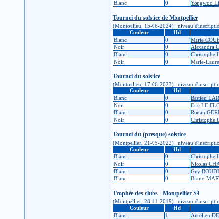
Blanc
0
Yongwoo L
Tournoi du solstice de Montpellier
(Montoulieu, 15-06-2024) niveau d'inscription :
Couleur
Hd
Blanc
0
Marie COU
Noir
0
Alexandra
Blanc
0
Christoph
Noir
0
Marie-Lau
Tournoi du solstice
(Montoulieu, 17-06-2023) niveau d'inscription :
Couleur
Hd
Blanc
0
Bastien L
Noir
0
Eric LE F
Blanc
0
Ronan GE
Noir
0
Christoph
Tournoi du (presque) solstice
(Montpellier, 21-05-2022) niveau d'inscription 
Couleur
Hd
Blanc
0
Christoph
Noir
0
Nicolas CH
Blanc
0
Guy BOUD
Blanc
0
Bruno MAR
Trophée des clubs - Montpellier S9
(Montpellier, 28-11-2019) niveau d'inscription 
Couleur
Hd
Blanc
1
Aurelien 