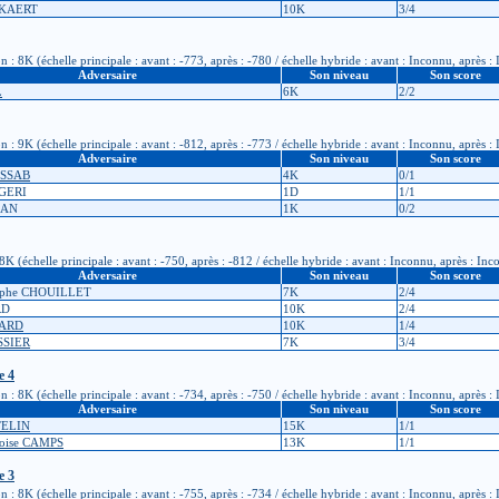
CKAERT
10K
3/4
: 8K (échelle principale : avant : -773, après : -780 / échelle hybride : avant : Inconnu, après :
Adversaire
Son niveau
Son score
L
6K
2/2
: 9K (échelle principale : avant : -812, après : -773 / échelle hybride : avant : Inconnu, après :
Adversaire
Son niveau
Son score
ESSAB
4K
0/1
GGERI
1D
1/1
IAN
1K
0/2
 (échelle principale : avant : -750, après : -812 / échelle hybride : avant : Inconnu, après : In
Adversaire
Son niveau
Son score
tophe CHOUILLET
7K
2/4
RD
10K
2/4
UARD
10K
1/4
SSIER
7K
3/4
e 4
: 8K (échelle principale : avant : -734, après : -750 / échelle hybride : avant : Inconnu, après :
Adversaire
Son niveau
Son score
TELIN
15K
1/1
çoise CAMPS
13K
1/1
e 3
: 8K (échelle principale : avant : -755, après : -734 / échelle hybride : avant : Inconnu, après :