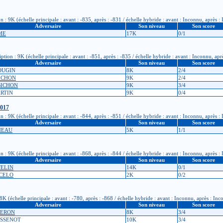
: 9K (échelle principale : avant : -835, après : -831 / échelle hybride : avant : Inconnu, après :
Adversaire
Son niveau
Son score
ME
17K
0/1
tion : 9K (échelle principale : avant : -851, après : -835 / échelle hybride : avant : Inconnu, apr
Adversaire
Son niveau
Son score
OUGIN
8K
2/4
BICHON
9K
2/4
OBICHON
9K
3/4
ARTIN
9K
0/4
2017
: 9K (échelle principale : avant : -844, après : -851 / échelle hybride : avant : Inconnu, après :
Adversaire
Son niveau
Son score
NEAU
5K
1/1
: 9K (échelle principale : avant : -868, après : -844 / échelle hybride : avant : Inconnu, après :
Adversaire
Son niveau
Son score
TELIN
14K
0/1
RCELO
2K
0/2
 (échelle principale : avant : -780, après : -868 / échelle hybride : avant : Inconnu, après : In
Adversaire
Son niveau
Son score
GERON
8K
3/4
ISSENOT
10K
3/4