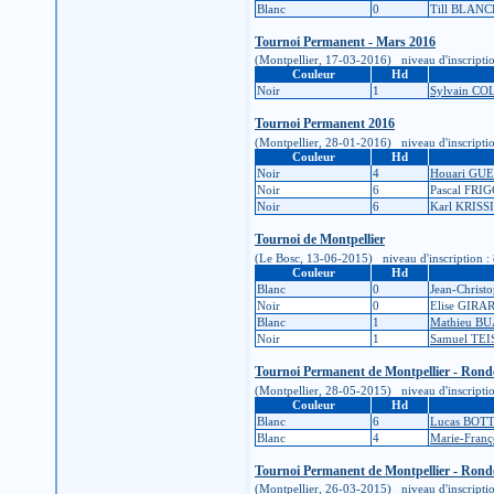
Blanc
0
Till BLAN
Tournoi Permanent - Mars 2016
(Montpellier, 17-03-2016) niveau d'inscription 
Couleur
Hd
Noir
1
Sylvain CO
Tournoi Permanent 2016
(Montpellier, 28-01-2016) niveau d'inscription 
Couleur
Hd
Noir
4
Houari GU
Noir
6
Pascal FRI
Noir
6
Karl KRISS
Tournoi de Montpellier
(Le Bosc, 13-06-2015) niveau d'inscription : 8K
Couleur
Hd
Blanc
0
Jean-Chris
Noir
0
Elise GIRA
Blanc
1
Mathieu B
Noir
1
Samuel TEI
Tournoi Permanent de Montpellier - Rond
(Montpellier, 28-05-2015) niveau d'inscription 
Couleur
Hd
Blanc
6
Lucas BOT
Blanc
4
Marie-Fran
Tournoi Permanent de Montpellier - Rond
(Montpellier, 26-03-2015) niveau d'inscription 