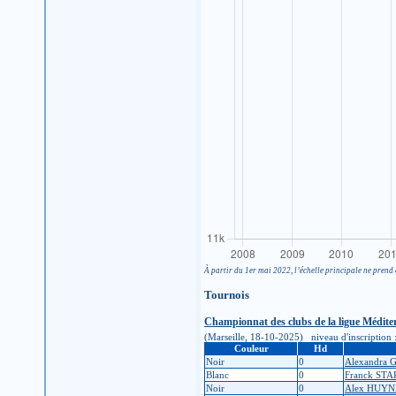
À partir du 1er mai 2022, l’échelle principale ne prend 
Tournois
Championnat des clubs de la ligue Médite
(Marseille, 18-10-2025) niveau d'inscription : 6
Couleur
Hd
Noir
0
Alexandra
Blanc
0
Franck ST
Noir
0
Alex HUY