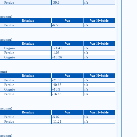
Perdue
-30.6
n/a
 Inconnu)
Résultat
Var
Var Hybride
Perdue
-6.53
n/a
 Inconnu)
Résultat
Var
Var Hybride
Gagnée
+21.41
n/a
Perdue
-1.03
n/a
Gagnée
+18.36
n/a
connu)
Résultat
Var
Var Hybride
Perdue
-21.38
n/a
Perdue
-40.65
n/a
Gagnée
+16.9
n/a
Perdue
-16.85
n/a
 Inconnu)
Résultat
Var
Var Hybride
Perdue
-5.07
n/a
Perdue
-11.21
n/a
 Inconnu)