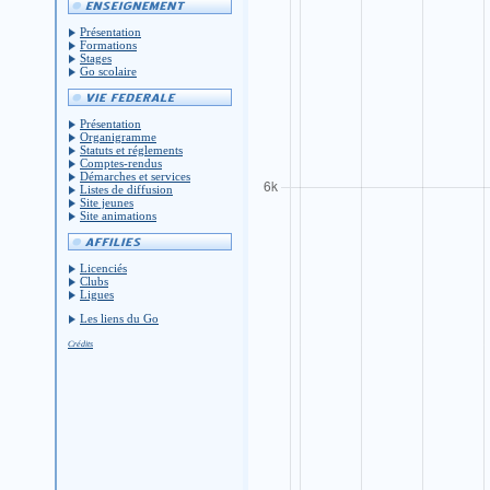
Présentation
Formations
Stages
Go scolaire
Présentation
Organigramme
Statuts et réglements
Comptes-rendus
Démarches et services
Listes de diffusion
Site jeunes
Site animations
Licenciés
Clubs
Ligues
Les liens du Go
Crédits