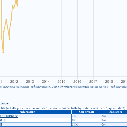
en compte que les tournois joués en présentiel. L’échelle hybride prend en compte tous les tournois, joués en présent
rranée
K (échelle principale : avant : -578, après : -654 / échelle hybride : avant : -557, après : -633)
Adversaire
Son niveau
Son score
 GOLOUBKOV
7K
3/4
ARON
8K
2/4
NH
14K
0/4