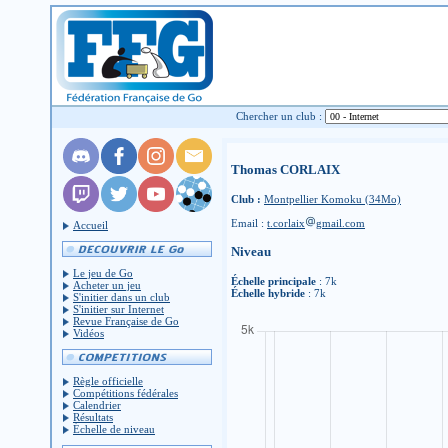
Chercher un club :
Thomas CORLAIX
Club :
Montpellier Komoku (34Mo)
Email :
t.corlaix
gmail.com
Accueil
Niveau
Le jeu de Go
Échelle principale
: 7k
Acheter un jeu
Échelle hybride
: 7k
S'initier dans un club
S'initier sur Internet
Revue Française de Go
Vidéos
Règle officielle
Compétitions fédérales
Calendrier
Résultats
Échelle de niveau