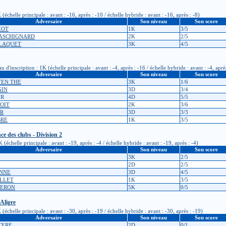
chelle principale : avant : -16, après : -10 / échelle hybride : avant : -16, après : -8)
Adversaire
Son niveau
Son score
ZOT
1K
3/5
 GASCHIGNARD
2K
2/5
PLAQUET
3K
4/5
inscription : 1K (échelle principale : avant : -4, après : -16 / échelle hybride : avant : -4, aprè
Adversaire
Son niveau
Son score
YEN THE
3K
1/6
GIN
3D
3/4
IR
4D
5/5
COIT
2K
3/6
OR
3D
3/3
BRE
1K
3/5
 des clubs - Division 2
chelle principale : avant : -19, après : -4 / échelle hybride : avant : -19, après : -4)
Adversaire
Son niveau
Son score
3K
2/5
2D
2/5
UNNE
3D
4/5
OLLET
1K
3/5
GERON
5K
0/5
 Aligre
chelle principale : avant : -30, après : -19 / échelle hybride : avant : -30, après : -19)
Adversaire
Son niveau
Son score
LTERE
2D
0/1