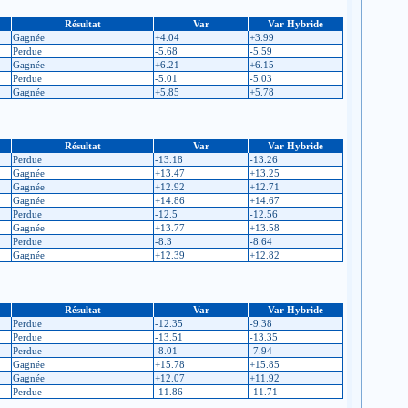
Résultat
Var
Var Hybride
Gagnée
+4.04
+3.99
Perdue
-5.68
-5.59
Gagnée
+6.21
+6.15
Perdue
-5.01
-5.03
Gagnée
+5.85
+5.78
Résultat
Var
Var Hybride
Perdue
-13.18
-13.26
Gagnée
+13.47
+13.25
Gagnée
+12.92
+12.71
Gagnée
+14.86
+14.67
Perdue
-12.5
-12.56
Gagnée
+13.77
+13.58
Perdue
-8.3
-8.64
Gagnée
+12.39
+12.82
Résultat
Var
Var Hybride
Perdue
-12.35
-9.38
Perdue
-13.51
-13.35
Perdue
-8.01
-7.94
Gagnée
+15.78
+15.85
Gagnée
+12.07
+11.92
Perdue
-11.86
-11.71