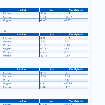
Résultat
Var
Var Hybride
Perdue
-12.6
-11.2
Gagnée
+10.14
+10.12
Gagnée
+8.88
+9.17
s : -16)
Résultat
Var
Var Hybride
Gagnée
+6.95
+6.88
Perdue
-5.54
-5.5
Perdue
-3.62
-3.61
Gagnée
+8.71
+8.7
Perdue
-5.7
-5.7
Perdue
-12.75
-12.7
Résultat
Var
Var Hybride
Gagnée
+8.77
+9.01
Perdue
-7.36
-7.34
Perdue
-5.67
-5.67
Gagnée
+14
+13.98
Gagnée
+4.89
+4.89
Résultat
Var
Var Hybride
Gagnée
+11.55
+11.55