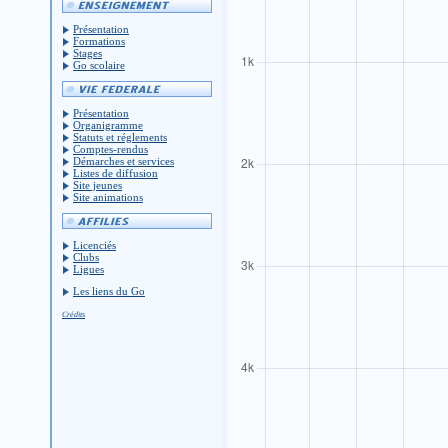
Présentation
Formations
Stages
Go scolaire
Présentation
Organigramme
Statuts et réglements
Comptes-rendus
Démarches et services
Listes de diffusion
Site jeunes
Site animations
Licenciés
Clubs
Ligues
Les liens du Go
Crédits