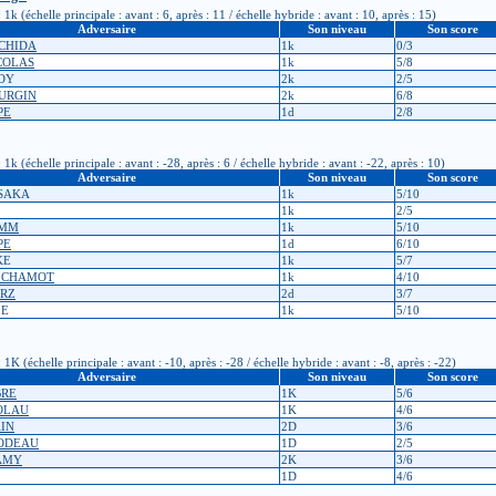
 (échelle principale : avant : 6, après : 11 / échelle hybride : avant : 10, après : 15)
Adversaire
Son niveau
Son score
OCHIDA
1k
0/3
ICOLAS
1k
5/8
ROY
2k
2/5
OURGIN
2k
6/8
PE
1d
2/8
 (échelle principale : avant : -28, après : 6 / échelle hybride : avant : -22, après : 10)
Adversaire
Son niveau
Son score
ESAKA
1k
5/10
1k
2/5
IMM
1k
5/10
PE
1d
6/10
KE
1k
5/7
in CHAMOT
1k
4/10
ARZ
2d
3/7
LE
1k
5/10
 (échelle principale : avant : -10, après : -28 / échelle hybride : avant : -8, après : -22)
Adversaire
Son niveau
Son score
BRE
1K
5/6
COLAU
1K
4/6
AIN
2D
3/6
ILODEAU
1D
2/5
LAMY
2K
3/6
1D
4/6