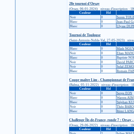
28e tournoi d'Orsay
(Orsay, 06-01-2024) niveau d'inscription : 1K (é
Couleur
Hd
Noir
0
Soren TOU
Blanc
0
Jean-Paul
Blanc
0
Ulysse DU
Tournoi de Toulouse
(Saint-Antonin-Noble-Val, 27-05-2023) niveau d'
Couleur
Hd
Blanc
0
Minh NGU
Noir
0
Elian MAN
Blanc
0
Baptiste NO
Noir
0
David PAR
Noir
0
Solal ZEM
Blanc
0
Romain FA
Coupe maître Lim - Championnat de France
(Balma, 05-11-2022) niveau d'inscription : 1K (é
Couleur
Hd
Noir
0
Serge EON
Blanc
0
Warren AIM
Blanc
0
Stéphan K
Noir
0
Théo BAR
Blanc
0
Rémi LAN
Challenge Île-de-France, ronde 7 : Orsay -
(Orsay, 29-06-2022) niveau d'inscription : 1K (é
Couleur
Hd
Noir
2
Julien MA