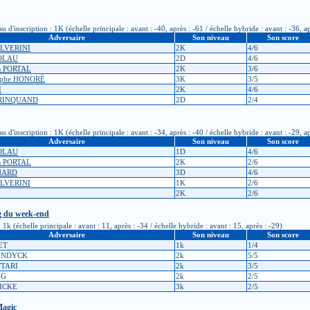
inscription : 1K (échelle principale : avant : -40, après : -61 / échelle hybride : avant : -36, ap
Adversaire
Son niveau
Son score
OLVERINI
2K
4/6
COLAU
2D
4/6
es PORTAL
2K
3/6
tophe HONORÉ
3K
3/5
I
2K
4/6
CRINQUAND
2D
2/4
inscription : 1K (échelle principale : avant : -34, après : -40 / échelle hybride : avant : -29, ap
Adversaire
Son niveau
Son score
COLAU
1D
4/6
es PORTAL
2K
2/6
CHARD
3D
4/6
OLVERINI
1K
2/6
2K
2/6
ng du week-end
 (échelle principale : avant : 11, après : -34 / échelle hybride : avant : 15, après : -29)
Adversaire
Son niveau
Son score
ET
1k
1/4
ENDYCK
2k
5/5
TTARI
2k
3/5
NG
2k
2/5
NICKE
3k
2/5
Magic