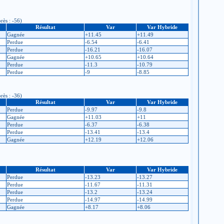
rès : -56)
Résultat
Var
Var Hybride
Gagnée
+11.45
+11.49
Perdue
-6.54
-6.41
Perdue
-16.21
-16.07
Gagnée
+10.65
+10.64
Perdue
-11.3
-10.79
Perdue
-9
-8.85
rès : -36)
Résultat
Var
Var Hybride
Perdue
-9.97
-9.8
Gagnée
+11.03
+11
Perdue
-6.37
-6.38
Perdue
-13.41
-13.4
Gagnée
+12.19
+12.06
Résultat
Var
Var Hybride
Perdue
-13.23
-13.27
Perdue
-11.67
-11.31
Perdue
-13.2
-13.24
Perdue
-14.97
-14.99
Gagnée
+8.17
+8.06