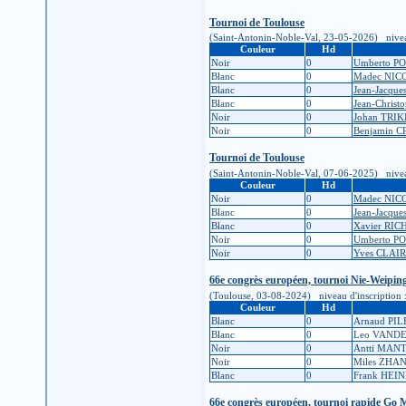
Tournoi de Toulouse
(Saint-Antonin-Noble-Val, 23-05-2026) niveau d'
Couleur
Hd
Noir
0
Umberto P
Blanc
0
Madec NI
Blanc
0
Jean-Jacqu
Blanc
0
Jean-Chris
Noir
0
Johan TRIK
Noir
0
Benjamin 
Tournoi de Toulouse
(Saint-Antonin-Noble-Val, 07-06-2025) niveau d'
Couleur
Hd
Noir
0
Madec NI
Blanc
0
Jean-Jacqu
Blanc
0
Xavier RI
Noir
0
Umberto P
Noir
0
Yves CLAIR
66e congrès européen, tournoi Nie-Weipi
(Toulouse, 03-08-2024) niveau d'inscription : 1k
Couleur
Hd
Blanc
0
Arnaud PIL
Blanc
0
Leo VAND
Noir
0
Antti MAN
Noir
0
Miles ZHA
Blanc
0
Frank HEI
66e congrès européen, tournoi rapide Go 