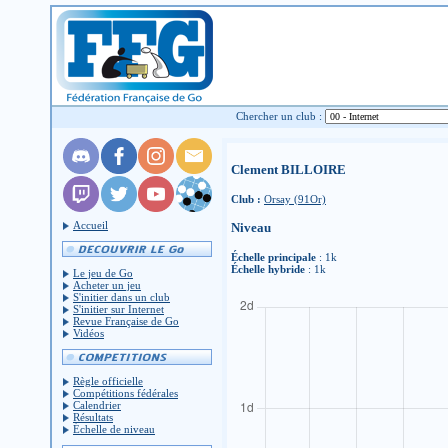
Chercher un club :
Clement BILLOIRE
Club :
Orsay (91Or)
Accueil
Niveau
Échelle principale
: 1k
Échelle hybride
: 1k
Le jeu de Go
Acheter un jeu
S'initier dans un club
S'initier sur Internet
Revue Française de Go
Vidéos
Règle officielle
Compétitions fédérales
Calendrier
Résultats
Échelle de niveau