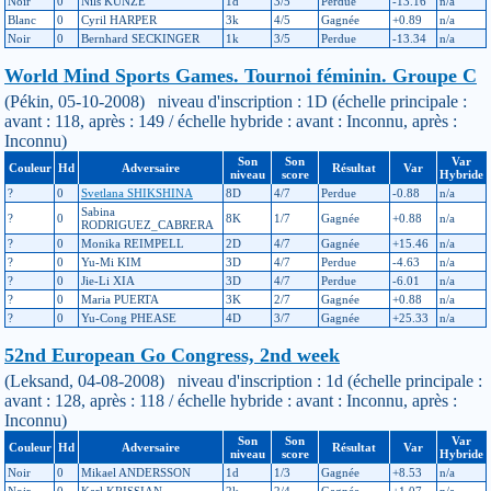
Noir
0
Nils KUNZE
1d
3/5
Perdue
-13.16
n/a
Blanc
0
Cyril HARPER
3k
4/5
Gagnée
+0.89
n/a
Noir
0
Bernhard SECKINGER
1k
3/5
Perdue
-13.34
n/a
World Mind Sports Games. Tournoi féminin. Groupe C
(Pékin, 05-10-2008) niveau d'inscription : 1D (échelle principale :
avant : 118, après : 149 / échelle hybride : avant : Inconnu, après :
Inconnu)
Son
Son
Var
Couleur
Hd
Adversaire
Résultat
Var
niveau
score
Hybride
?
0
Svetlana SHIKSHINA
8D
4/7
Perdue
-0.88
n/a
Sabina
?
0
8K
1/7
Gagnée
+0.88
n/a
RODRIGUEZ_CABRERA
?
0
Monika REIMPELL
2D
4/7
Gagnée
+15.46
n/a
?
0
Yu-Mi KIM
3D
4/7
Perdue
-4.63
n/a
?
0
Jie-Li XIA
3D
4/7
Perdue
-6.01
n/a
?
0
Maria PUERTA
3K
2/7
Gagnée
+0.88
n/a
?
0
Yu-Cong PHEASE
4D
3/7
Gagnée
+25.33
n/a
52nd European Go Congress, 2nd week
(Leksand, 04-08-2008) niveau d'inscription : 1d (échelle principale :
avant : 128, après : 118 / échelle hybride : avant : Inconnu, après :
Inconnu)
Son
Son
Var
Couleur
Hd
Adversaire
Résultat
Var
niveau
score
Hybride
Noir
0
Mikael ANDERSSON
1d
1/3
Gagnée
+8.53
n/a