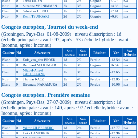
Blanc
0
Teruo IMIYA
1k
2/5
Gagnée
+7.74
n/a
Noir
0
Suzanne VERNIMMEN
2k
3/5
Gagnée
+4.33
n/a
Blanc
0
Sebastian ULRICH
1k
1/5
Gagnée
+7.61
n/a
Noir
0
Kenji TSUJIGAKI
2d
2/5
Gagnée
+6.98
n/a
Congrès européen, Tournoi du week-end
(Groningen, Pays-Bas, 01-08-2009) niveau d'inscription : 1d
(échelle principale : avant : 97, après : 53 / échelle hybride : avant :
Inconnu, après : Inconnu)
Son
Son
Var
Couleur
Hd
Adversaire
Résultat
Var
niveau
score
Hybride
Blanc
0
Erik_van_den BROEK
1d
2/2
Perdue
-13.54
n/a
Noir
0
Bernhard SECKINGER
1k
3/5
Gagnée
+6.54
n/a
Miguel-Angel
Blanc
0
1k
3/5
Perdue
-13.65
n/a
CASTELLANO
Noir
0
Thomas RACZ
1k
4/5
Perdue
-13.85
n/a
Blanc
0
Hiromasa NAKAMURA
2d
2/5
Perdue
-10.06
n/a
Congrès européen. Première semaine
(Groningen, Pays-Bas, 27-07-2009) niveau d'inscription : 1d
(échelle principale : avant : 149, après : 97 / échelle hybride : avant :
Inconnu, après : Inconnu)
Son
Son
Var
Couleur
Hd
Adversaire
Résultat
Var
niveau
score
Hybride
Blanc
0
Viktor ZILBERBERG
1d
2/4
Perdue
-12.77
n/a
Noir
0
Luka CAMERNIK
1k
4/5
Perdue
-12.96
n/a