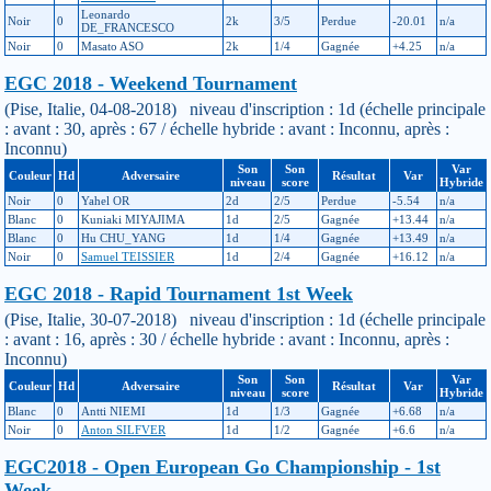
Leonardo
Noir
0
2k
3/5
Perdue
-20.01
n/a
DE_FRANCESCO
Noir
0
Masato ASO
2k
1/4
Gagnée
+4.25
n/a
EGC 2018 - Weekend Tournament
(Pise, Italie, 04-08-2018) niveau d'inscription : 1d (échelle principale
: avant : 30, après : 67 / échelle hybride : avant : Inconnu, après :
Inconnu)
Son
Son
Var
Couleur
Hd
Adversaire
Résultat
Var
niveau
score
Hybride
Noir
0
Yahel OR
2d
2/5
Perdue
-5.54
n/a
Blanc
0
Kuniaki MIYAJIMA
1d
2/5
Gagnée
+13.44
n/a
Blanc
0
Hu CHU_YANG
1d
1/4
Gagnée
+13.49
n/a
Noir
0
Samuel TEISSIER
1d
2/4
Gagnée
+16.12
n/a
EGC 2018 - Rapid Tournament 1st Week
(Pise, Italie, 30-07-2018) niveau d'inscription : 1d (échelle principale
: avant : 16, après : 30 / échelle hybride : avant : Inconnu, après :
Inconnu)
Son
Son
Var
Couleur
Hd
Adversaire
Résultat
Var
niveau
score
Hybride
Blanc
0
Antti NIEMI
1d
1/3
Gagnée
+6.68
n/a
Noir
0
Anton SILFVER
1d
1/2
Gagnée
+6.6
n/a
EGC2018 - Open European Go Championship - 1st
Week