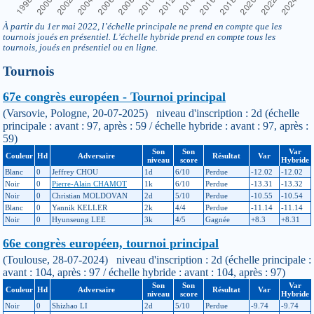
À partir du 1er mai 2022, l’échelle principale ne prend en compte que les
tournois joués en présentiel. L’échelle hybride prend en compte tous les
tournois, joués en présentiel ou en ligne.
Tournois
67e congrès européen - Tournoi principal
(Varsovie, Pologne, 20-07-2025) niveau d'inscription : 2d (échelle
principale : avant : 97, après : 59 / échelle hybride : avant : 97, après :
59)
Son
Son
Var
Couleur
Hd
Adversaire
Résultat
Var
niveau
score
Hybride
Blanc
0
Jeffrey CHOU
1d
6/10
Perdue
-12.02
-12.02
Noir
0
Pierre-Alain CHAMOT
1k
6/10
Perdue
-13.31
-13.32
Noir
0
Christian MOLDOVAN
2d
5/10
Perdue
-10.55
-10.54
Blanc
0
Yannik KELLER
2k
4/4
Perdue
-11.14
-11.14
Noir
0
Hyunseung LEE
3k
4/5
Gagnée
+8.3
+8.31
66e congrès européen, tournoi principal
(Toulouse, 28-07-2024) niveau d'inscription : 2d (échelle principale :
avant : 104, après : 97 / échelle hybride : avant : 104, après : 97)
Son
Son
Var
Couleur
Hd
Adversaire
Résultat
Var
niveau
score
Hybride
Noir
0
Shizhao LI
2d
5/10
Perdue
-9.74
-9.74