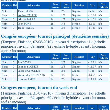
Son
Son
Var
Couleur
Hd
Adversaire
Résultat
Var
niveau
score
Hybride
Noir
0
Dan GROZA
1k
2/5
Gagnée
+5.04
n/a
Blanc
0
Andres TALLOS
1d
1/3
Gagnée
+13.26
n/a
Blanc
0
Alvaro PARRA
2d
1/5
Gagnée
+14.21
n/a
Noir
0
Joan PONS
2d
3/5
Perdue
-12.11
n/a
Noir
0
Hugo VALLS
2d
3/5
Perdue
-11.41
n/a
Congrès européen, tournoi principal (deuxième semaine)
(Tampere, Finlande, 02-08-2010) niveau d'inscription : 1k (échelle
principale : avant : 69, après : 92 / échelle hybride : avant : Inconnu,
après : Inconnu)
Son
Son
Var
Couleur
Hd
Adversaire
Résultat
Var
niveau
score
Hybride
Noir
0
Ian DAVIS
1d
2/5
Gagnée
+12.81
n/a
Blanc
0
Joonas YLONEN
1d
2/5
Gagnée
+11.37
n/a
Noir
0
Juuso KOIVUNEN
2k
2/5
Gagnée
+1.45
n/a
Blanc
0
Agnieszka KACPRZYK
1d
4/5
Perdue
-13.59
n/a
Noir
0
Thomas FRECH
1d
2/5
Gagnée
+11.03
n/a
Congrès européen, tournoi du week-end
(Tampere, Finlande, 31-07-2010) niveau d'inscription : 1k (échelle
principale : avant : 64, après : 69 / échelle hybride : avant : Inconnu,
après : Inconnu)
Son
Son
Var
Couleur
Hd
Adversaire
Résultat
Var
niveau
score
Hybride