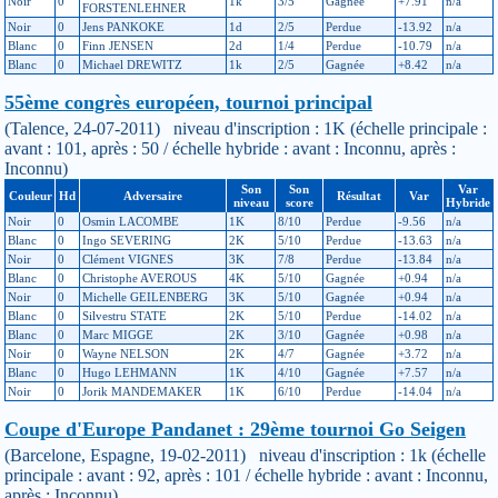
Noir
0
1k
3/5
Gagnée
+7.91
n/a
FORSTENLEHNER
Noir
0
Jens PANKOKE
1d
2/5
Perdue
-13.92
n/a
Blanc
0
Finn JENSEN
2d
1/4
Perdue
-10.79
n/a
Blanc
0
Michael DREWITZ
1k
2/5
Gagnée
+8.42
n/a
55ème congrès européen, tournoi principal
(Talence, 24-07-2011) niveau d'inscription : 1K (échelle principale :
avant : 101, après : 50 / échelle hybride : avant : Inconnu, après :
Inconnu)
Son
Son
Var
Couleur
Hd
Adversaire
Résultat
Var
niveau
score
Hybride
Noir
0
Osmin LACOMBE
1K
8/10
Perdue
-9.56
n/a
Blanc
0
Ingo SEVERING
2K
5/10
Perdue
-13.63
n/a
Noir
0
Clément VIGNES
3K
7/8
Perdue
-13.84
n/a
Blanc
0
Christophe AVEROUS
4K
5/10
Gagnée
+0.94
n/a
Noir
0
Michelle GEILENBERG
3K
5/10
Gagnée
+0.94
n/a
Blanc
0
Silvestru STATE
2K
5/10
Perdue
-14.02
n/a
Blanc
0
Marc MIGGE
2K
3/10
Gagnée
+0.98
n/a
Noir
0
Wayne NELSON
2K
4/7
Gagnée
+3.72
n/a
Blanc
0
Hugo LEHMANN
1K
4/10
Gagnée
+7.57
n/a
Noir
0
Jorik MANDEMAKER
1K
6/10
Perdue
-14.04
n/a
Coupe d'Europe Pandanet : 29ème tournoi Go Seigen
(Barcelone, Espagne, 19-02-2011) niveau d'inscription : 1k (échelle
principale : avant : 92, après : 101 / échelle hybride : avant : Inconnu,
après : Inconnu)