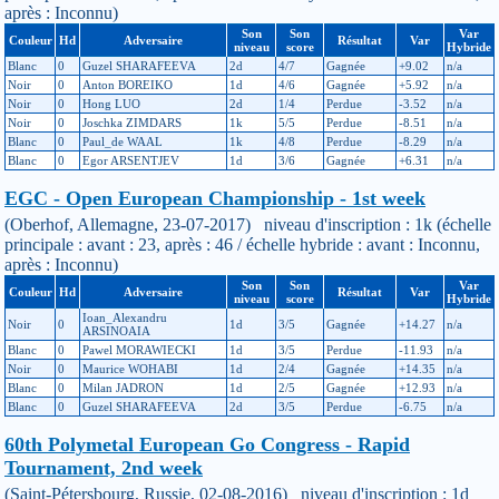
après : Inconnu)
Son
Son
Var
Couleur
Hd
Adversaire
Résultat
Var
niveau
score
Hybride
Blanc
0
Guzel SHARAFEEVA
2d
4/7
Gagnée
+9.02
n/a
Noir
0
Anton BOREIKO
1d
4/6
Gagnée
+5.92
n/a
Noir
0
Hong LUO
2d
1/4
Perdue
-3.52
n/a
Noir
0
Joschka ZIMDARS
1k
5/5
Perdue
-8.51
n/a
Blanc
0
Paul_de WAAL
1k
4/8
Perdue
-8.29
n/a
Blanc
0
Egor ARSENTJEV
1d
3/6
Gagnée
+6.31
n/a
EGC - Open European Championship - 1st week
(Oberhof, Allemagne, 23-07-2017) niveau d'inscription : 1k (échelle
principale : avant : 23, après : 46 / échelle hybride : avant : Inconnu,
après : Inconnu)
Son
Son
Var
Couleur
Hd
Adversaire
Résultat
Var
niveau
score
Hybride
Ioan_Alexandru
Noir
0
1d
3/5
Gagnée
+14.27
n/a
ARSINOAIA
Blanc
0
Pawel MORAWIECKI
1d
3/5
Perdue
-11.93
n/a
Noir
0
Maurice WOHABI
1d
2/4
Gagnée
+14.35
n/a
Blanc
0
Milan JADRON
1d
2/5
Gagnée
+12.93
n/a
Blanc
0
Guzel SHARAFEEVA
2d
3/5
Perdue
-6.75
n/a
60th Polymetal European Go Congress - Rapid
Tournament, 2nd week
(Saint-Pétersbourg, Russie, 02-08-2016) niveau d'inscription : 1d