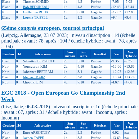
Blanc
0
Thomas SCHMID
1d
4/5
Perdue
-7.05
-7.05
Blanc
0
Bob BEDUNEAU
1d
4/8
Perdue
-12.43
-12.44
Noir
0
Guillaume ROUX
1d
6/10
Gagnée
+12.83
+12.83
Blanc
0
Lorenz TRIPPEL
1d
1/3
Gagnée
+9.4
+9.4
65ème congrès européen, tournoi principal
(Leipzig, Allemagne, 23-07-2023) niveau d'inscription : 1d (échelle
principale : avant : 78, après : 104 / échelle hybride : avant : 78, après
: 104)
Son
Son
Var
Couleur
Hd
Adversaire
Résultat
Var
niveau
score
Hybride
Blanc
0
Sebastian BERGHOFF
2d
5/10
Perdue
-9.35
-9.35
Noir
0
Youngsoon KIM
2d
4/10
Gagnée
+13.86
+13.86
Noir
0
Johannes BERTRAM
1d
3/4
Gagnée
+12.92
+12.93
Blanc
0
Michael MARZ
2d
3/8
Gagnée
+13.74
+13.76
Noir
0
Choonki LIM
4d
7/10
Perdue
-4.67
-4.66
EGC 2018 - Open European Go Championship 2nd
Week
(Pise, Italie, 06-08-2018) niveau d'inscription : 1d (échelle principale
: avant : 67, après : 31 / échelle hybride : avant : Inconnu, après :
Inconnu)
Son
Son
Var
Couleur
Hd
Adversaire
Résultat
Var
niveau
score
Hybride
Noir
0
Egor ARSENTJEV
2d
3/5
Perdue
-6.92
n/a
Blanc
0
Jochen TAPPE
1d
3/5
Perdue
-13.69
n/a