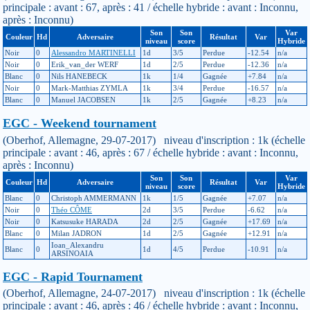
principale : avant : 67, après : 41 / échelle hybride : avant : Inconnu,
après : Inconnu)
Son
Son
Var
Couleur
Hd
Adversaire
Résultat
Var
niveau
score
Hybride
Noir
0
Alessandro MARTINELLI
1d
3/5
Perdue
-12.54
n/a
Noir
0
Erik_van_der WERF
1d
2/5
Perdue
-12.36
n/a
Blanc
0
Nils HANEBECK
1k
1/4
Gagnée
+7.84
n/a
Noir
0
Mark-Matthias ZYMLA
1k
3/4
Perdue
-16.57
n/a
Blanc
0
Manuel JACOBSEN
1k
2/5
Gagnée
+8.23
n/a
EGC - Weekend tournament
(Oberhof, Allemagne, 29-07-2017) niveau d'inscription : 1k (échelle
principale : avant : 46, après : 67 / échelle hybride : avant : Inconnu,
après : Inconnu)
Son
Son
Var
Couleur
Hd
Adversaire
Résultat
Var
niveau
score
Hybride
Blanc
0
Christoph AMMERMANN
1k
1/5
Gagnée
+7.07
n/a
Noir
0
Théo CÔME
2d
3/5
Perdue
-6.62
n/a
Noir
0
Katsusuke HARADA
2d
2/5
Gagnée
+17.69
n/a
Blanc
0
Milan JADRON
1d
2/5
Gagnée
+12.91
n/a
Ioan_Alexandru
Blanc
0
1d
4/5
Perdue
-10.91
n/a
ARSINOAIA
EGC - Rapid Tournament
(Oberhof, Allemagne, 24-07-2017) niveau d'inscription : 1k (échelle
principale : avant : 46, après : 46 / échelle hybride : avant : Inconnu,