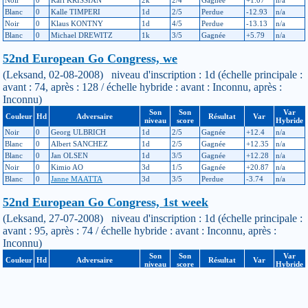
Noir
0
Karl KRISSIAN
2k
2/4
Gagnée
+1.07
n/a
Blanc
0
Kalle TIMPERI
1d
2/5
Perdue
-12.93
n/a
Noir
0
Klaus KONTNY
1d
4/5
Perdue
-13.13
n/a
Blanc
0
Michael DREWITZ
1k
3/5
Gagnée
+5.79
n/a
52nd European Go Congress, we
(Leksand, 02-08-2008) niveau d'inscription : 1d (échelle principale :
avant : 74, après : 128 / échelle hybride : avant : Inconnu, après :
Inconnu)
Son
Son
Var
Couleur
Hd
Adversaire
Résultat
Var
niveau
score
Hybride
Noir
0
Georg ULBRICH
1d
2/5
Gagnée
+12.4
n/a
Blanc
0
Albert SANCHEZ
1d
2/5
Gagnée
+12.35
n/a
Blanc
0
Jan OLSEN
1d
3/5
Gagnée
+12.28
n/a
Noir
0
Kimio AO
3d
1/5
Gagnée
+20.87
n/a
Blanc
0
Janne MAATTA
3d
3/5
Perdue
-3.74
n/a
52nd European Go Congress, 1st week
(Leksand, 27-07-2008) niveau d'inscription : 1d (échelle principale :
avant : 95, après : 74 / échelle hybride : avant : Inconnu, après :
Inconnu)
Son
Son
Var
Couleur
Hd
Adversaire
Résultat
Var
niveau
score
Hybride
Blanc
0
Thomas KAHLE
1d
3/5
Gagnée
+10.83
n/a
Noir
0
Kenji TSUJIGAKI
2d
1/5
Gagnée
+1.76
n/a
Blanc
0
Dick RIEDEMAN
3d
3/5
Perdue
-8.42
n/a