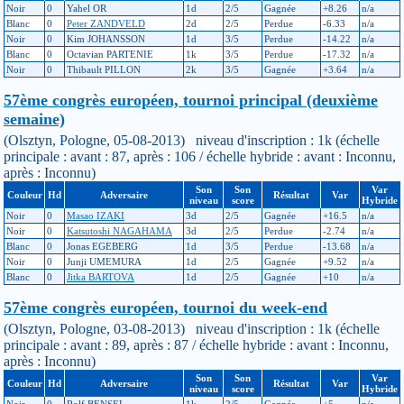
Noir
0
Yahel OR
1d
2/5
Gagnée
+8.26
n/a
Blanc
0
Peter ZANDVELD
2d
2/5
Perdue
-6.33
n/a
Noir
0
Kim JOHANSSON
1d
3/5
Perdue
-14.22
n/a
Blanc
0
Octavian PARTENIE
1k
3/5
Perdue
-17.32
n/a
Noir
0
Thibault PILLON
2k
3/5
Gagnée
+3.64
n/a
57ème congrès européen, tournoi principal (deuxième
semaine)
(Olsztyn, Pologne, 05-08-2013) niveau d'inscription : 1k (échelle
principale : avant : 87, après : 106 / échelle hybride : avant : Inconnu,
après : Inconnu)
Son
Son
Var
Couleur
Hd
Adversaire
Résultat
Var
niveau
score
Hybride
Noir
0
Masao IZAKI
3d
2/5
Gagnée
+16.5
n/a
Noir
0
Katsutoshi NAGAHAMA
3d
2/5
Perdue
-2.74
n/a
Blanc
0
Jonas EGEBERG
1d
3/5
Perdue
-13.68
n/a
Noir
0
Junji UMEMURA
1d
2/5
Gagnée
+9.52
n/a
Blanc
0
Jitka BARTOVA
1d
2/5
Gagnée
+10
n/a
57ème congrès européen, tournoi du week-end
(Olsztyn, Pologne, 03-08-2013) niveau d'inscription : 1k (échelle
principale : avant : 89, après : 87 / échelle hybride : avant : Inconnu,
après : Inconnu)
Son
Son
Var
Couleur
Hd
Adversaire
Résultat
Var
niveau
score
Hybride
Noir
0
Rolf BENSEL
1k
2/5
Gagnée
+5
n/a