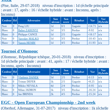
(Pise, Italie, 29-07-2018) niveau d'inscription : 1d (échelle principale
: avant : 17, après : 16 / échelle hybride : avant : Inconnu, après :
Inconnu)
Son
Son
Var
Couleur
Hd
Adversaire
Résultat
Var
niveau
score
Hybride
Noir
0
Peng LIU
1d
0/1
Gagnée
+14.71
n/a
Blanc
0
Balint ZAHONYI
1d
3/5
Perdue
-9.02
n/a
Blanc
0
Philippe CANCE
1d
2/5
Gagnée
+16.17
n/a
Noir
0
Yaroslav MALKO
1d
3/5
Perdue
-10.43
n/a
Blanc
0
Yannis HENRY
1d
4/5
Perdue
-11.93
n/a
Tournoi d'Olomouc
(Olomouc, République tchèque, 20-01-2018) niveau d'inscription :
1d (échelle principale : avant : 41, après : 17 / échelle hybride : avant :
Inconnu, après : Inconnu)
Son
Son
Var
Couleur
Hd
Adversaire
Résultat
Var
niveau
score
Hybride
Noir
0
Vladimir DANEK
5d
2/5
Perdue
-0.13
n/a
Blanc
0
Tristan DEFER
1k
2/5
Gagnée
+8.25
n/a
Noir
0
Mikko NEVALA
4d
2/4
Perdue
-0.95
n/a
Blanc
0
Milan JADRON
1k
3/5
Perdue
-16.24
n/a
Blanc
0
Jan BRINDA
2k
4/5
Perdue
-15.24
n/a
EGC - Open European Championship - 2nd week
(Oberhof, Allemagne, 31-07-2017) niveau d'inscription : 1k (échelle