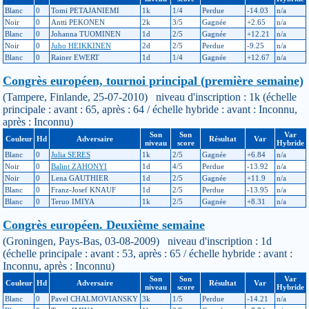
Blanc
0
Tomi PETAJANIEMI
1k
1/4
Perdue
-14.03
n/a
Noir
0
Antti PEKONEN
2k
3/5
Gagnée
+2.65
n/a
Blanc
0
Johanna TUOMINEN
1d
2/5
Gagnée
+12.21
n/a
Noir
0
Juho HEIKKINEN
2d
2/5
Perdue
-9.25
n/a
Blanc
0
Rainer EWERT
1d
1/4
Gagnée
+12.67
n/a
Congrès européen, tournoi principal (première semaine)
(Tampere, Finlande, 25-07-2010) niveau d'inscription : 1k (échelle
principale : avant : 65, après : 64 / échelle hybride : avant : Inconnu,
après : Inconnu)
Son
Son
Var
Couleur
Hd
Adversaire
Résultat
Var
niveau
score
Hybride
Blanc
0
Julia SERES
1k
2/5
Gagnée
+6.84
n/a
Noir
0
Balint ZAHONYI
1d
4/5
Perdue
-13.92
n/a
Noir
0
Lena GAUTHIER
1d
2/5
Gagnée
+11.9
n/a
Blanc
0
Franz-Josef KNAUF
1d
2/5
Perdue
-13.95
n/a
Blanc
0
Teruo IMIYA
1k
2/5
Gagnée
+8.31
n/a
Congrès européen. Deuxième semaine
(Groningen, Pays-Bas, 03-08-2009) niveau d'inscription : 1d
(échelle principale : avant : 53, après : 65 / échelle hybride : avant :
Inconnu, après : Inconnu)
Son
Son
Var
Couleur
Hd
Adversaire
Résultat
Var
niveau
score
Hybride
Blanc
0
Pavel CHALMOVIANSKY
3k
1/5
Perdue
-14.21
n/a