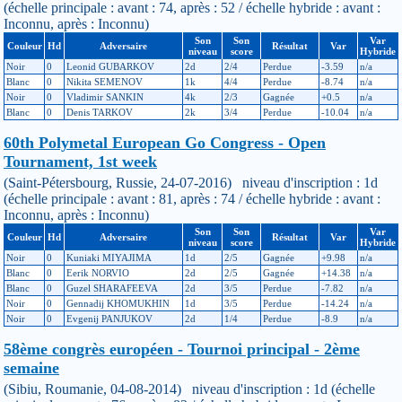
(échelle principale : avant : 74, après : 52 / échelle hybride : avant :
Inconnu, après : Inconnu)
Son
Son
Var
Couleur
Hd
Adversaire
Résultat
Var
niveau
score
Hybride
Noir
0
Leonid GUBARKOV
2d
2/4
Perdue
-3.59
n/a
Blanc
0
Nikita SEMENOV
1k
4/4
Perdue
-8.74
n/a
Noir
0
Vladimir SANKIN
4k
2/3
Gagnée
+0.5
n/a
Blanc
0
Denis TARKOV
2k
3/4
Perdue
-10.04
n/a
60th Polymetal European Go Congress - Open
Tournament, 1st week
(Saint-Pétersbourg, Russie, 24-07-2016) niveau d'inscription : 1d
(échelle principale : avant : 81, après : 74 / échelle hybride : avant :
Inconnu, après : Inconnu)
Son
Son
Var
Couleur
Hd
Adversaire
Résultat
Var
niveau
score
Hybride
Noir
0
Kuniaki MIYAJIMA
1d
2/5
Gagnée
+9.98
n/a
Blanc
0
Eerik NORVIO
2d
2/5
Gagnée
+14.38
n/a
Blanc
0
Guzel SHARAFEEVA
2d
3/5
Perdue
-7.82
n/a
Noir
0
Gennadij KHOMUKHIN
1d
3/5
Perdue
-14.24
n/a
Noir
0
Evgenij PANJUKOV
2d
1/4
Perdue
-8.9
n/a
58ème congrès européen - Tournoi principal - 2ème
semaine
(Sibiu, Roumanie, 04-08-2014) niveau d'inscription : 1d (échelle