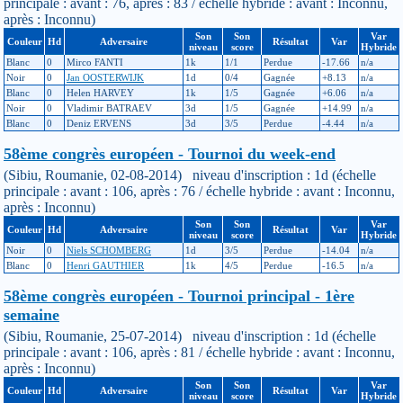
principale : avant : 76, après : 83 / échelle hybride : avant : Inconnu,
après : Inconnu)
Son
Son
Var
Couleur
Hd
Adversaire
Résultat
Var
niveau
score
Hybride
Blanc
0
Mirco FANTI
1k
1/1
Perdue
-17.66
n/a
Noir
0
Jan OOSTERWIJK
1d
0/4
Gagnée
+8.13
n/a
Blanc
0
Helen HARVEY
1k
1/5
Gagnée
+6.06
n/a
Noir
0
Vladimir BATRAEV
3d
1/5
Gagnée
+14.99
n/a
Blanc
0
Deniz ERVENS
3d
3/5
Perdue
-4.44
n/a
58ème congrès européen - Tournoi du week-end
(Sibiu, Roumanie, 02-08-2014) niveau d'inscription : 1d (échelle
principale : avant : 106, après : 76 / échelle hybride : avant : Inconnu,
après : Inconnu)
Son
Son
Var
Couleur
Hd
Adversaire
Résultat
Var
niveau
score
Hybride
Noir
0
Niels SCHOMBERG
1d
3/5
Perdue
-14.04
n/a
Blanc
0
Henri GAUTHIER
1k
4/5
Perdue
-16.5
n/a
58ème congrès européen - Tournoi principal - 1ère
semaine
(Sibiu, Roumanie, 25-07-2014) niveau d'inscription : 1d (échelle
principale : avant : 106, après : 81 / échelle hybride : avant : Inconnu,
après : Inconnu)
Son
Son
Var
Couleur
Hd
Adversaire
Résultat
Var
niveau
score
Hybride