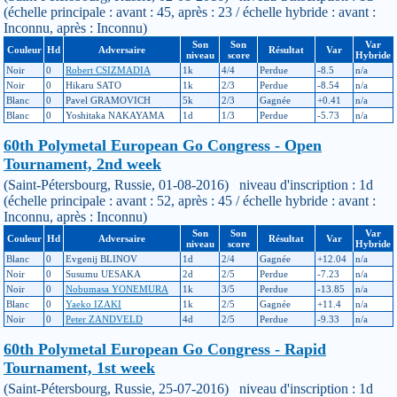
(échelle principale : avant : 45, après : 23 / échelle hybride : avant :
Inconnu, après : Inconnu)
Son
Son
Var
Couleur
Hd
Adversaire
Résultat
Var
niveau
score
Hybride
Noir
0
Robert CSIZMADIA
1k
4/4
Perdue
-8.5
n/a
Noir
0
Hikaru SATO
1k
2/3
Perdue
-8.54
n/a
Blanc
0
Pavel GRAMOVICH
5k
2/3
Gagnée
+0.41
n/a
Blanc
0
Yoshitaka NAKAYAMA
1d
1/3
Perdue
-5.73
n/a
60th Polymetal European Go Congress - Open
Tournament, 2nd week
(Saint-Pétersbourg, Russie, 01-08-2016) niveau d'inscription : 1d
(échelle principale : avant : 52, après : 45 / échelle hybride : avant :
Inconnu, après : Inconnu)
Son
Son
Var
Couleur
Hd
Adversaire
Résultat
Var
niveau
score
Hybride
Blanc
0
Evgenij BLINOV
1d
2/4
Gagnée
+12.04
n/a
Noir
0
Susumu UESAKA
2d
2/5
Perdue
-7.23
n/a
Noir
0
Nobumasa YONEMURA
1k
3/5
Perdue
-13.85
n/a
Blanc
0
Yaeko IZAKI
1k
2/5
Gagnée
+11.4
n/a
Noir
0
Peter ZANDVELD
4d
2/5
Perdue
-9.33
n/a
60th Polymetal European Go Congress - Rapid
Tournament, 1st week
(Saint-Pétersbourg, Russie, 25-07-2016) niveau d'inscription : 1d