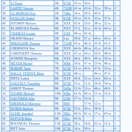
36
LI Yunsi
2K
67SE
35+n
34-b
-
-
1
37
GAIFFE Vincent
4K
75OB
41+n
43+b
32-n
39+n
3
38
LE MORVAN Eric
2K
76Ro
34-n
29-b
40-b
-
0
39
GUILLOU André
3K
67SE
43+n
31-b
33-n
37-b
1
40
ISTOMIN Mykyta
3K
XXX
42-b
33-b
38+n
32-n
1
41
KLAMECKA Natalia
4K
XXX
37-b
42-n
45+b
44+n
2
42
CHARLES Louise
4K
21Di
40+n
41+b
-
-
2
43
OKANO Haruna
3K
Lau
39-b
37-n
44-n
45-n
0
44
MIKOGAMI Thomas
5K
75OB
45-n
46+b
43+b
41-b
2
45
CHERNOVA Vira
6K
XXX
44+b
49+n
41-n
43+b
3
46
CARSTAEDT Clemens
6K
XXX
47+n
44-n
50-b
48+b
2
47
SCHMID Hanspeter
6K
XXX
46-b
48-b
49+n
50+n
2
48
MEYER Michel
7K
90Be
50-b
47+n
53+b
46-n
2
49
ROBERT Yann
7K
67SE
51+n
45-b
47-b
53+n
2
50
DALLE VEDOVE Rémi
7K
67SE
48+n
-
46+n
47-b
2
51
FRITZ Lukas
8K
XXX
49-b
52+n
54-b
60+n
2
52
GOGUELY Timothée
8K
67SE
53-n
51-b
56+b
54+n
2
53
AMIOT Thomas
8K
54Na
52+b
55-n
48-n
49-b
1
54
ZIZARD Mickaël
10K
90Be
61+b
60+n
51+n
52-b
3
55
GAUTHIER Julie
9K
21Di
57+n
53+b
-
-
2
56
EBERSOLD Maxence
9K
00St
-
57+b
52-n
-
1
57
HUBER Hadrien
9K
67SE
55-b
56-n
58+b
-
1
58
CLERC Annabel
11K
38Gr
60+b
61+n
57-n
63+n
3
59
DUFOUR Rémi
9K
59Li
65+b
-
-
-
1
60
ROUSSEAU Thomas
11K
67SE
58-n
54-b
62+n
51-b
1
61
PIET Jules
10K
67SE
54-n
58-b
-
-
0