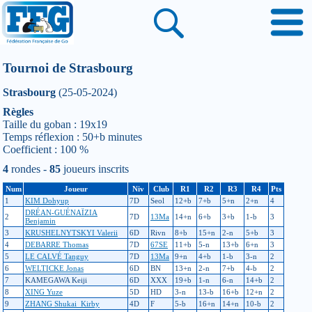
Tournoi de Strasbourg
Strasbourg
(25-05-2024)
Règles
Taille du goban : 19x19
Temps réflexion : 50+b minutes
Coefficient : 100 %
4
rondes -
85
joueurs inscrits
Num
Joueur
Niv
Club
R1
R2
R3
R4
Pts
1
KIM Dohyup
7D
Seol
12+b
7+b
5+n
2+n
4
DRÉAN-GUÉNAÏZIA
2
7D
13Ma
14+n
6+b
3+b
1-b
3
Benjamin
3
KRUSHELNYTSKYI Valerii
6D
Rivn
8+b
15+n
2-n
5+b
3
4
DEBARRE Thomas
7D
67SE
11+b
5-n
13+b
6+n
3
5
LE CALVÉ Tanguy
7D
13Ma
9+n
4+b
1-b
3-n
2
6
WELTICKE Jonas
6D
BN
13+n
2-n
7+b
4-b
2
7
KAMEGAWA Keiji
6D
XXX
19+b
1-n
6-n
14+b
2
8
XING Yuze
5D
HD
3-n
13-b
16+b
12+n
2
9
ZHANG Shukai_Kirby
4D
F
5-b
16+n
14+n
10-b
2