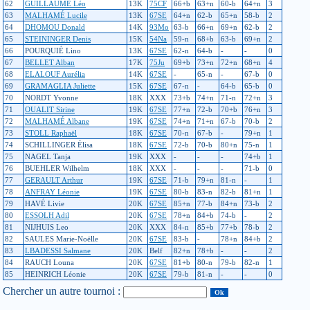
62
GUILLAUME Léo
13K
75CF
66+b
63+n
60-b
64+n
3
63
MALHAMÉ Lucile
13K
67SE
64+n
62-b
65+n
58-b
2
64
DHOMOU Donald
14K
93Mo
63-b
66+n
69+n
62-b
2
65
STEININGER Denis
15K
54Na
59-n
68+b
63-b
69+n
2
66
POURQUIÉ Lino
13K
67SE
62-n
64-b
-
-
0
67
BELLET Alban
17K
75Ju
69+b
73+n
72+n
68+n
4
68
ELALOUF Aurélia
14K
67SE
-
65-n
-
67-b
0
69
GRAMAGLIA Juliette
15K
67SE
67-n
-
64-b
65-b
0
70
NORDT Yvonne
18K
XXX
73+b
74+n
71-n
72+n
3
71
OUALIT Sirine
19K
67SE
77+n
72-b
70+b
76+n
3
72
MALHAMÉ Albane
19K
67SE
74+n
71+n
67-b
70-b
2
73
STOLL Raphaël
18K
67SE
70-n
67-b
-
79+n
1
74
SCHILLINGER Élisa
18K
67SE
72-b
70-b
80+n
75-n
1
75
NAGEL Tanja
19K
XXX
-
-
-
74+b
1
76
BUEHLER Wilhelm
18K
XXX
-
-
-
71-b
0
77
GERAULT Arthur
19K
67SE
71-b
79+n
81-n
-
1
78
ANFRAY Léonie
19K
67SE
80-b
83-n
82-b
81+n
1
79
HAVÉ Livie
20K
67SE
85+n
77-b
84+n
73-b
2
80
ESSOLH Adil
20K
67SE
78+n
84+b
74-b
-
2
81
NIJHUIS Leo
20K
XXX
84-n
85+b
77+b
78-b
2
82
SAULES Marie-Noëlle
20K
67SE
83-b
-
78+n
84+b
2
83
LBADESSI Salmane
20K
Belf
82+n
78+b
-
-
2
84
RAUCH Louna
20K
67SE
81+b
80-n
79-b
82-n
1
85
HEINRICH Léonie
20K
67SE
79-b
81-n
-
-
0
Chercher un autre tournoi :