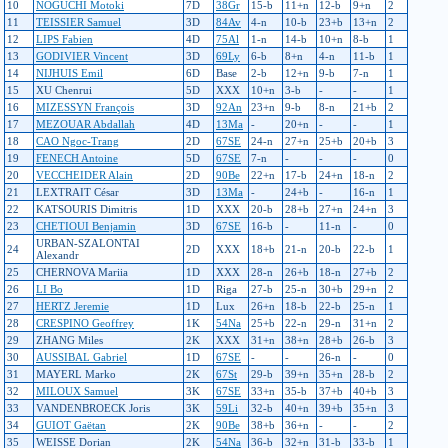
10
NOGUCHI Motoki
7D
38Gr
15-b
11+n
12-b
9+n
2
11
TEISSIER Samuel
3D
84Av
4-n
10-b
23+b
13+n
2
12
LIPS Fabien
4D
75Al
1-n
14-b
10+n
8-b
1
13
GODIVIER Vincent
3D
69Ly
6-b
8+n
4-n
11-b
1
14
NIJHUIS Emil
6D
Base
2-b
12+n
9-b
7-n
1
15
XU Chenrui
5D
XXX
10+n
3-b
-
-
1
16
MIZESSYN François
3D
92An
23+n
9-b
8-n
21+b
2
17
MEZOUAR Abdallah
4D
13Ma
-
20+n
-
-
1
18
CAO Ngoc-Trang
2D
67SE
24-n
27+n
25+b
20+b
3
19
FENECH Antoine
5D
67SE
7-n
-
-
-
0
20
VECCHEIDER Alain
2D
90Be
22+n
17-b
24+n
18-n
2
21
LEXTRAIT César
3D
13Ma
-
24+b
-
16-n
1
22
KATSOURIS Dimitris
1D
XXX
20-b
28+b
27+n
24+n
3
23
CHETIOUI Benjamin
3D
67SE
16-b
-
11-n
-
0
URBAN-SZALONTAI
24
2D
XXX
18+b
21-n
20-b
22-b
1
Alexandr
25
CHERNOVA Mariia
1D
XXX
28-n
26+b
18-n
27+b
2
26
LI Bo
1D
Riga
27-b
25-n
30+b
29+n
2
27
HERTZ Jeremie
1D
Lux
26+n
18-b
22-b
25-n
1
28
CRESPINO Geoffrey
1K
54Na
25+b
22-n
29-n
31+n
2
29
ZHANG Miles
2K
XXX
31+n
38+n
28+b
26-b
3
30
AUSSIBAL Gabriel
1D
67SE
-
-
26-n
-
0
31
MAYERL Marko
2K
67St
29-b
39+n
35+n
28-b
2
32
MILOUX Samuel
3K
67SE
33+n
35-b
37+b
40+b
3
33
VANDENBROECK Joris
3K
59Li
32-b
40+n
39+b
35+n
3
34
GUIOT Gaëtan
2K
90Be
38+b
36+n
-
-
2
35
WEISSE Dorian
2K
54Na
36-b
32+n
31-b
33-b
1