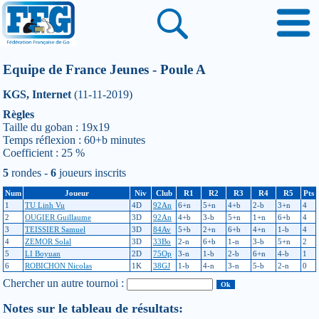
Equipe de France Jeunes - Poule A
KGS, Internet
(11-11-2019)
Règles
Taille du goban : 19x19
Temps réflexion : 60+b minutes
Coefficient : 25 %
5
rondes -
6
joueurs inscrits
Num
Joueur
Niv
Club
R1
R2
R3
R4
R5
Pts
1
TU Linh Vu
4D
92An
6+n
5+n
4+b
2-b
3+n
4
2
OUGIER Guillaume
3D
92An
4+b
3-b
5+n
1+n
6+b
4
3
TEISSIER Samuel
3D
84Av
5+b
2+n
6+b
4+n
1-b
4
4
ZEMOR Solal
3D
33Bo
2-n
6+b
1-n
3-b
5+n
2
5
LI Boyuan
2D
75Op
3-n
1-b
2-b
6+n
4-b
1
6
ROBICHON Nicolas
1K
38GJ
1-b
4-n
3-n
5-b
2-n
0
Chercher un autre tournoi :
Notes sur le tableau de résultats: