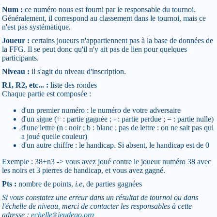
Num :
ce numéro nous est fourni par le responsable du tournoi.
Généralement, il correspond au classement dans le tournoi, mais ce
n'est pas systématique.
Joueur :
certains joueurs n'appartiennent pas à la base de données de
la FFG. Il se peut donc qu'il n'y ait pas de lien pour quelques
participants.
Niveau :
il s'agit du niveau d'inscription.
R1, R2, etc... :
liste des rondes
Chaque partie est composée :
d'un premier numéro : le numéro de votre adversaire
d'un signe (+ : partie gagnée ; - : partie perdue ; = : partie nulle)
d'une lettre (n : noir ; b : blanc ; pas de lettre : on ne sait pas qui
a joué quelle couleur)
d'un autre chiffre : le handicap. Si absent, le handicap est de 0
Exemple : 38+n3 -> vous avez joué contre le joueur numéro 38 avec
les noirs et 3 pierres de handicap, et vous avez gagné.
Pts :
nombre de points,
i.e
, de parties gagnées
Si vous constatez une erreur dans un résultat de tournoi ou dans
l'échelle de niveau, merci de contacter les responsables à cette
adresse :
echelle
jeudego.org