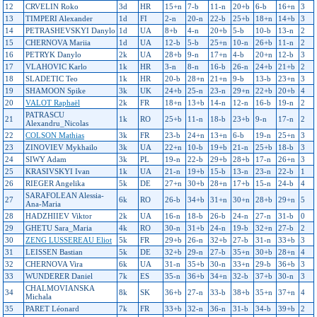
12
CRVELIN Roko
3d
HR
15+n
7-b
11-n
20+b
6-b
16+n
3
13
TIMPERI Alexander
1d
FI
2-n
20-n
22-b
25+b
18+n
14+b
3
14
PETRASHEVSKYI Danylo
1d
UA
8+b
4-n
20+b
5-b
10-b
13-n
2
15
CHERNOVA Mariia
1d
UA
12-b
5-b
25+n
10-n
26+b
11-n
2
16
PETRYK Danylo
2k
UA
28+b
9-n
17+n
4-b
20+n
12-b
3
17
VLAHOVIC Karlo
1k
HR
3-n
8-n
16-b
26-n
24+b
21+b
2
18
SLADETIC Teo
1k
HR
20-b
28+n
21+n
9-b
13-b
23+n
3
19
SHAMOON Spike
3k
UK
24+b
25-n
23-n
29+n
22+b
20+b
4
20
VALOT Raphaël
2k
FR
18+n
13+b
14-n
12-n
16-b
19-n
2
PATRASCU
21
1k
RO
25+b
11-n
18-b
23+b
9-n
17-n
2
Alexandru_Nicolas
22
COLSON Mathias
3k
FR
23-b
24+n
13+n
6-b
19-n
25+n
3
23
ZINOVIEV Mykhailo
3k
UA
22+n
10-b
19+b
21-n
25+b
18-b
3
24
SIWY Adam
3k
PL
19-n
22-b
29+b
28+b
17-n
26+n
3
25
KRASIVSKYI Ivan
1k
UA
21-n
19+b
15-b
13-n
23-n
22-b
1
26
RIEGER Angelika
5k
DE
27+n
30+b
28+n
17+b
15-n
24-b
4
SARAFOLEAN Alessia-
27
6k
RO
26-b
34+b
31+n
30+n
28+b
29+n
5
Ana-Maria
28
HADZHIIEV Viktor
2k
UA
16-n
18-b
26-b
24-n
27-n
31-b
0
29
GHETU Sara_Maria
4k
RO
30-n
31+b
24-n
19-b
32+n
27-b
2
30
ZENG LUSSEREAU Eliot
5k
FR
29+b
26-n
32+b
27-b
31-n
33+b
3
31
LEISSEN Bastian
5k
DE
32+b
29-n
27-b
35+n
30+b
28+n
4
32
CHERNOVA Vira
6k
UA
31-n
35+b
30-n
33+n
29-b
36+b
3
33
WUNDERER Daniel
7k
ES
35-n
36+b
34+n
32-b
37+b
30-n
3
CHALMOVIANSKA
34
8k
SK
36+b
27-n
33-b
38+b
35+n
37+n
4
Michala
35
PARET Léonard
7k
FR
33+b
32-n
36-n
31-b
34-b
39+b
2