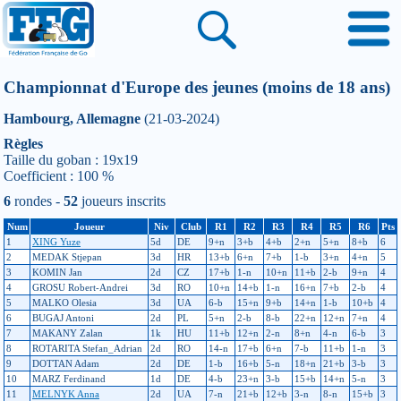
Championnat d'Europe des jeunes (moins de 18 ans)
Hambourg, Allemagne
(21-03-2024)
Règles
Taille du goban : 19x19
Coefficient : 100 %
6
rondes -
52
joueurs inscrits
Num
Joueur
Niv
Club
R1
R2
R3
R4
R5
R6
Pts
1
XING Yuze
5d
DE
9+n
3+b
4+b
2+n
5+n
8+b
6
2
MEDAK Stjepan
3d
HR
13+b
6+n
7+b
1-b
3+n
4+n
5
3
KOMIN Jan
2d
CZ
17+b
1-n
10+n
11+b
2-b
9+n
4
4
GROSU Robert-Andrei
3d
RO
10+n
14+b
1-n
16+n
7+b
2-b
4
5
MALKO Olesia
3d
UA
6-b
15+n
9+b
14+n
1-b
10+b
4
6
BUGAJ Antoni
2d
PL
5+n
2-b
8-b
22+n
12+n
7+n
4
7
MAKANY Zalan
1k
HU
11+b
12+n
2-n
8+n
4-n
6-b
3
8
ROTARITA Stefan_Adrian
2d
RO
14-n
17+b
6+n
7-b
11+b
1-n
3
9
DOTTAN Adam
2d
DE
1-b
16+b
5-n
18+n
21+b
3-b
3
10
MARZ Ferdinand
1d
DE
4-b
23+n
3-b
15+b
14+n
5-n
3
11
MELNYK Anna
2d
UA
7-n
21+b
12+b
3-n
8-n
15+b
3