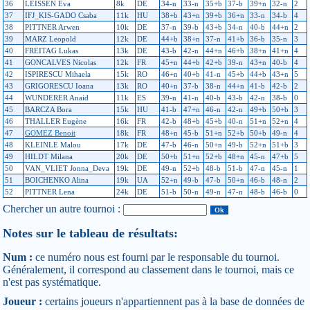
36
LEISSEN Eva
8k
DE
34-n
33-n
35+b
37-b
39+n
32-n
2
37
IFJ_KIS-GADO Csaba
11k
HU
38+b
43+n
39+b
36+n
33-n
34-b
4
38
PITTNER Arwen
10k
DE
37-n
39-b
43+b
34-n
40-b
44+n
2
39
MARZ Leopold
12k
DE
44+b
38+n
37-n
41+b
36-b
35-n
3
40
FREITAG Lukas
13k
DE
43-b
42-n
44+n
46+b
38+n
41+n
4
41
GONCALVES Nicolas
12k
FR
45+n
44+b
42+b
39-n
43+n
40-b
4
42
ISPIRESCU Mihaela
15k
RO
46+n
40+b
41-n
45+b
44+b
43+n
5
43
GRIGORESCU Ioana
13k
RO
40+n
37-b
38-n
44+n
41-b
42-b
2
44
WUNDERER Anaid
11k
ES
39-n
41-n
40-b
43-b
42-n
38-b
0
45
BARCZA Bora
15k
HU
41-b
47+n
46-n
42-n
49+b
50+b
3
46
THALLER Eugène
16k
FR
42-b
48+b
45+b
40-n
51+n
52+n
4
47
GOMEZ Benoit
18k
FR
48+n
45-b
51+n
52+b
50+b
49-n
4
48
KLEINLE Malou
17k
DE
47-b
46-n
50+n
49-b
52+n
51+b
3
49
HILDT Milana
20k
DE
50+b
51+n
52+b
48+n
45-n
47+b
5
50
VAN_VLIET Jonna_Deva
19k
DE
49-n
52+b
48-b
51-b
47-n
45-n
1
51
BOICHENKO Alina
19k
UA
52+n
49-b
47-b
50+n
46-b
48-n
2
52
PITTNER Lena
24k
DE
51-b
50-n
49-n
47-n
48-b
46-b
0
Chercher un autre tournoi :
Notes sur le tableau de résultats:
Num :
ce numéro nous est fourni par le responsable du tournoi.
Généralement, il correspond au classement dans le tournoi, mais ce
n'est pas systématique.
Joueur :
certains joueurs n'appartiennent pas à la base de données de