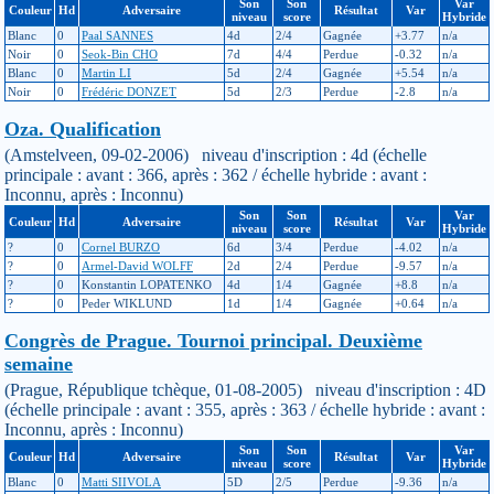
Son
Son
Var
Couleur
Hd
Adversaire
Résultat
Var
niveau
score
Hybride
Blanc
0
Paal SANNES
4d
2/4
Gagnée
+3.77
n/a
Noir
0
Seok-Bin CHO
7d
4/4
Perdue
-0.32
n/a
Blanc
0
Martin LI
5d
2/4
Gagnée
+5.54
n/a
Noir
0
Frédéric DONZET
5d
2/3
Perdue
-2.8
n/a
Oza. Qualification
(Amstelveen, 09-02-2006) niveau d'inscription : 4d (échelle
principale : avant : 366, après : 362 / échelle hybride : avant :
Inconnu, après : Inconnu)
Son
Son
Var
Couleur
Hd
Adversaire
Résultat
Var
niveau
score
Hybride
?
0
Cornel BURZO
6d
3/4
Perdue
-4.02
n/a
?
0
Armel-David WOLFF
2d
2/4
Perdue
-9.57
n/a
?
0
Konstantin LOPATENKO
4d
1/4
Gagnée
+8.8
n/a
?
0
Peder WIKLUND
1d
1/4
Gagnée
+0.64
n/a
Congrès de Prague. Tournoi principal. Deuxième
semaine
(Prague, République tchèque, 01-08-2005) niveau d'inscription : 4D
(échelle principale : avant : 355, après : 363 / échelle hybride : avant :
Inconnu, après : Inconnu)
Son
Son
Var
Couleur
Hd
Adversaire
Résultat
Var
niveau
score
Hybride
Blanc
0
Matti SIIVOLA
5D
2/5
Perdue
-9.36
n/a