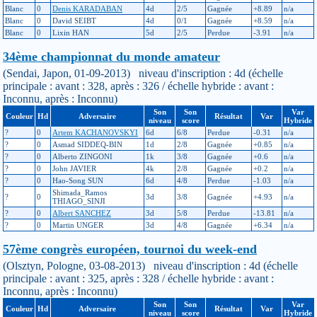
Blanc
0
Denis KARADABAN
4d
2/5
Gagnée
+8.89
n/a
Blanc
0
David SEIBT
4d
0/1
Gagnée
+8.59
n/a
Blanc
0
Lixin HAN
5d
2/5
Perdue
-3.91
n/a
34ème championnat du monde amateur
(Sendai, Japon, 01-09-2013) niveau d'inscription : 4d (échelle
principale : avant : 328, après : 326 / échelle hybride : avant :
Inconnu, après : Inconnu)
Son
Son
Var
Couleur
Hd
Adversaire
Résultat
Var
niveau
score
Hybride
?
0
Artem KACHANOVSKYI
6d
6/8
Perdue
-0.31
n/a
?
0
Asmad SIDDEQ-BIN
1d
2/8
Gagnée
+0.85
n/a
?
0
Alberto ZINGONI
1k
3/8
Gagnée
+0.6
n/a
?
0
John JAVIER
4k
2/8
Gagnée
+0.2
n/a
?
0
Hao-Song SUN
6d
4/8
Perdue
-1.03
n/a
Shimada_Ramos
?
0
3d
3/8
Gagnée
+4.93
n/a
THIAGO_SINJI
?
0
Albert SANCHEZ
3d
5/8
Perdue
-13.81
n/a
?
0
Martin UNGER
3d
4/8
Gagnée
+6.34
n/a
57ème congrès européen, tournoi du week-end
(Olsztyn, Pologne, 03-08-2013) niveau d'inscription : 4d (échelle
principale : avant : 325, après : 328 / échelle hybride : avant :
Inconnu, après : Inconnu)
Son
Son
Var
Couleur
Hd
Adversaire
Résultat
Var
niveau
score
Hybride