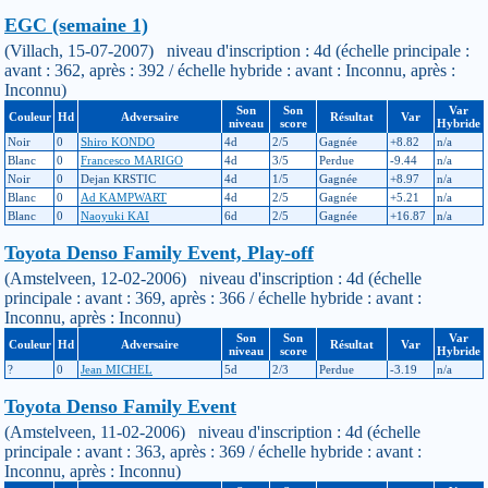
EGC (semaine 1)
(Villach, 15-07-2007) niveau d'inscription : 4d (échelle principale :
avant : 362, après : 392 / échelle hybride : avant : Inconnu, après :
Inconnu)
Son
Son
Var
Couleur
Hd
Adversaire
Résultat
Var
niveau
score
Hybride
Noir
0
Shiro KONDO
4d
2/5
Gagnée
+8.82
n/a
Blanc
0
Francesco MARIGO
4d
3/5
Perdue
-9.44
n/a
Noir
0
Dejan KRSTIC
4d
1/5
Gagnée
+8.97
n/a
Blanc
0
Ad KAMPWART
4d
2/5
Gagnée
+5.21
n/a
Blanc
0
Naoyuki KAI
6d
2/5
Gagnée
+16.87
n/a
Toyota Denso Family Event, Play-off
(Amstelveen, 12-02-2006) niveau d'inscription : 4d (échelle
principale : avant : 369, après : 366 / échelle hybride : avant :
Inconnu, après : Inconnu)
Son
Son
Var
Couleur
Hd
Adversaire
Résultat
Var
niveau
score
Hybride
?
0
Jean MICHEL
5d
2/3
Perdue
-3.19
n/a
Toyota Denso Family Event
(Amstelveen, 11-02-2006) niveau d'inscription : 4d (échelle
principale : avant : 363, après : 369 / échelle hybride : avant :
Inconnu, après : Inconnu)