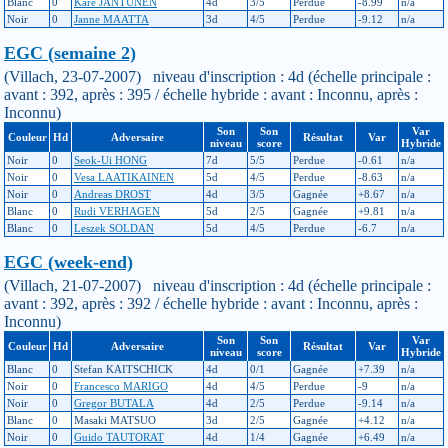
Blanc
0
Kare JANTUNEN
4d
3/5
Perdue
-8.99
n/a
Noir
0
Janne MAATTA
3d
4/5
Perdue
-9.12
n/a
EGC (semaine 2)
(Villach, 23-07-2007) niveau d'inscription : 4d (échelle principale :
avant : 392, après : 395 / échelle hybride : avant : Inconnu, après :
Inconnu)
Son
Son
Var
Couleur
Hd
Adversaire
Résultat
Var
niveau
score
Hybride
Noir
0
Seok-Ui HONG
7d
5/5
Perdue
-0.61
n/a
Noir
0
Vesa LAATIKAINEN
5d
4/5
Perdue
-8.63
n/a
Noir
0
Andreas DROST
4d
3/5
Gagnée
+8.67
n/a
Blanc
0
Rudi VERHAGEN
5d
2/5
Gagnée
+9.81
n/a
Blanc
0
Leszek SOLDAN
5d
4/5
Perdue
-6.7
n/a
EGC (week-end)
(Villach, 21-07-2007) niveau d'inscription : 4d (échelle principale :
avant : 392, après : 392 / échelle hybride : avant : Inconnu, après :
Inconnu)
Son
Son
Var
Couleur
Hd
Adversaire
Résultat
Var
niveau
score
Hybride
Blanc
0
Stefan KAITSCHICK
4d
0/1
Gagnée
+7.39
n/a
Noir
0
Francesco MARIGO
4d
4/5
Perdue
-9
n/a
Noir
0
Gregor BUTALA
4d
2/5
Perdue
-9.14
n/a
Blanc
0
Masaki MATSUO
3d
2/5
Gagnée
+4.12
n/a
Noir
0
Guido TAUTORAT
4d
1/4
Gagnée
+6.49
n/a