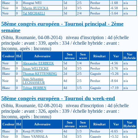
Blanc
0
Hongtai WEI
5d
2/5
Perdue
-1.68
n/a
Noir
0
Martin RUZICKA
2d
3/5
Perdue
-6.58
n/a
Noir
0
Tal MICHAELI
3d
2/4
Perdue
-5.64
n/a
58ème congrès européen - Tournoi principal - 2ème
semaine
(Sibiu, Roumanie, 04-08-2014) niveau d'inscription : 4d (échelle
principale : avant : 339, après : 334 / échelle hybride : avant :
Inconnu, après : Inconnu)
Son
Son
Var
Couleur
Hd
Adversaire
Résultat
Var
niveau
score
Hybride
Noir
0
Alexander EERBEEK
5d
1/4
Perdue
-4.56
n/a
Blanc
0
Jonas WELTICKE
5d
3/5
Perdue
-3.76
n/a
Blanc
0
Thomas KETTENRING
2d
2/5
Gagnée
+5.26
n/a
Jean-Sébastien
Noir
0
4d
2/5
Perdue
-8.64
n/a
LECHASSEUR
Blanc
0
Tobias BERBEN
4d
1/5
Gagnée
+7.19
n/a
58ème congrès européen - Tournoi du week-end
(Sibiu, Roumanie, 02-08-2014) niveau d'inscription : 4d (échelle
principale : avant : 326, après : 339 / échelle hybride : avant :
Inconnu, après : Inconnu)
Son
Son
Var
Couleur
Hd
Adversaire
Résultat
Var
niveau
score
Hybride
Blanc
0
Kenji FUJINO
4d
1/3
Perdue
-6.65
n/a
Noir
0
Simo VANHALA
3d
3/5
Gagnée
+5.52
n/a