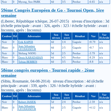
Noir
0
Myong_Soo PARK
4d
3/5
Perdue
-6.65
n/a
59ème Congrès Européen de Go - Tournoi Open, 1ère
semaine
(Liberec, République tchèque, 26-07-2015) niveau d'inscription : 3d
(échelle principale : avant : 326, après : 323 / échelle hybride : avant :
Inconnu, après : Inconnu)
Son
Son
Var
Couleur
Hd
Adversaire
Résultat
Var
niveau
score
Hybride
Noir
0
Erik KAPER
4d
1/4
Gagnée
+8.79
n/a
Jean-Sébastien
Blanc
0
4d
2/5
Gagnée
+8.7
n/a
LECHASSEUR
Noir
0
Shifang WANG
5d
2/5
Perdue
-3.79
n/a
Blanc
0
Denis KARADABAN
4d
4/5
Perdue
-8.29
n/a
Blanc
0
Tobias BERBEN
4d
3/5
Perdue
-8.8
n/a
58ème congrès européen - Tournoi rapide - 2ème
semaine
(Sibiu, Roumanie, 04-08-2014) niveau d'inscription : 4d (échelle
principale : avant : 339, après : 326 / échelle hybride : avant :
Inconnu, après : Inconnu)
Son
Son
Var
Couleur
Hd
Adversaire
Résultat
Var
niveau
score
Hybride
Noir
0
Robert JASIEK
5d
2/4
Perdue
-2.59
n/a
Jean-Sébastien
Blanc
0
4d
2/5
Gagnée
+4.12
n/a
LECHASSEUR