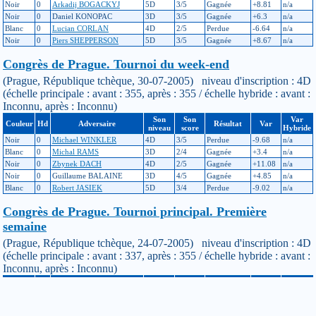
Noir
0
Arkadij BOGACKYJ
5D
3/5
Gagnée
+8.81
n/a
Noir
0
Daniel KONOPAC
3D
3/5
Gagnée
+6.3
n/a
Blanc
0
Lucian CORLAN
4D
2/5
Perdue
-6.64
n/a
Noir
0
Piers SHEPPERSON
5D
3/5
Gagnée
+8.67
n/a
Congrès de Prague. Tournoi du week-end
(Prague, République tchèque, 30-07-2005) niveau d'inscription : 4D
(échelle principale : avant : 355, après : 355 / échelle hybride : avant :
Inconnu, après : Inconnu)
Son
Son
Var
Couleur
Hd
Adversaire
Résultat
Var
niveau
score
Hybride
Noir
0
Michael WINKLER
4D
3/5
Perdue
-9.68
n/a
Blanc
0
Michal RAMS
3D
2/4
Gagnée
+3.4
n/a
Noir
0
Zbynek DACH
4D
2/5
Gagnée
+11.08
n/a
Noir
0
Guillaume BALAINE
3D
4/5
Gagnée
+4.85
n/a
Blanc
0
Robert JASIEK
5D
3/4
Perdue
-9.02
n/a
Congrès de Prague. Tournoi principal. Première
semaine
(Prague, République tchèque, 24-07-2005) niveau d'inscription : 4D
(échelle principale : avant : 337, après : 355 / échelle hybride : avant :
Inconnu, après : Inconnu)
Son
Son
Var
Couleur
Hd
Adversaire
Résultat
Var
niveau
score
Hybride
Noir
0
Hideo IIJIMA
4D
2/5
Gagnée
+10.54
n/a
Blanc
0
Naoyuki KAI
6D
3/5
Perdue
-0.65
n/a