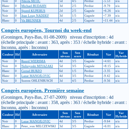
Noir
0
Nikola MITIC
5d
4/5
Perdue
-5.53
n/a
Blanc
0
Michael BUDAHN
3d
2/5
Perdue
-9.79
n/a
Noir
0
Sjoerd KUPERUS
2d
2/5
Gagnée
+6.26
n/a
Noir
0
Jean Loup NADDEF
3d
1/5
Gagnée
+7.39
n/a
Blanc
0
Vit BRUNNER
4d
2/5
Gagnée
+11.44
n/a
Congrès européen, Tournoi du week-end
(Groningen, Pays-Bas, 01-08-2009) niveau d'inscription : 4d
(échelle principale : avant : 363, après : 353 / échelle hybride : avant :
Inconnu, après : Inconnu)
Son
Son
Var
Couleur
Hd
Adversaire
Résultat
Var
niveau
score
Hybride
Noir
0
Ruurd WIERSMA
4d
3/5
Gagnée
+4.61
n/a
Noir
0
Nobuyoshi MIYAZAKI
5d
3/5
Gagnée
+8.15
n/a
Blanc
0
Cornel BURZO
6d
1/5
Perdue
-3.35
n/a
Blanc
0
Lazar MANOJLOVIC
4d
3/5
Perdue
-9.42
n/a
Noir
0
Soeren OHLENBUSCH
3d
4/5
Perdue
-9.56
n/a
Congrès européen. Première semaine
(Groningen, Pays-Bas, 27-07-2009) niveau d'inscription : 4d
(échelle principale : avant : 358, après : 363 / échelle hybride : avant :
Inconnu, après : Inconnu)
Son
Son
Var
Couleur
Hd
Adversaire
Résultat
Var
niveau
score
Hybride
Noir
0
Lazar MANOJLOVIC
4d
3/5
Perdue
-9.64
n/a
Blanc
0
Peter_von MILCZEWSKI
3d
3/5
Gagnée
+6.01
n/a