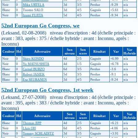
Noir
0
Mika URTELA
3d
3/5
Perdue
-9.29
n/a
Blanc
0
Tuomo SALO
3d
4/5
Gagnée
+5.61
n/a
Noir
0
Izumi FUJITA
5d
4/5
Perdue
-9.34
n/a
52nd European Go Congress, we
(Leksand, 02-08-2008) niveau d'inscription : 4d (échelle principale :
avant : 383, après : 375 / échelle hybride : avant : Inconnu, après :
Inconnu)
Son
Son
Var
Couleur
Hd
Adversaire
Résultat
Var
niveau
score
Hybride
Noir
0
Shiro KONDO
4d
2/5
Gagnée
+6.99
n/a
Noir
0
Yu MATSUSHITA
4d
1/5
Gagnée
+6.78
n/a
Blanc
0
Cornel BURZO
6d
3/5
Perdue
-3.6
n/a
Blanc
0
Robert JASIEK
5d
3/5
Perdue
-9.1
n/a
Blanc
0
Esa SEURANEN
3d
4/5
Perdue
-9.24
n/a
52nd European Go Congress, 1st week
(Leksand, 27-07-2008) niveau d'inscription : 4d (échelle principale :
avant : 395, après : 383 / échelle hybride : avant : Inconnu, après :
Inconnu)
Son
Son
Var
Couleur
Hd
Adversaire
Résultat
Var
niveau
score
Hybride
Blanc
0
Thomas JIPP
4d
2/5
Gagnée
+6.21
n/a
Noir
0
Lluis OH
6d
4/5
Perdue
-4.06
n/a
Noir
0
Tommy SCHLADITZ
3d
3/5
Gagnée
+3.91
n/a