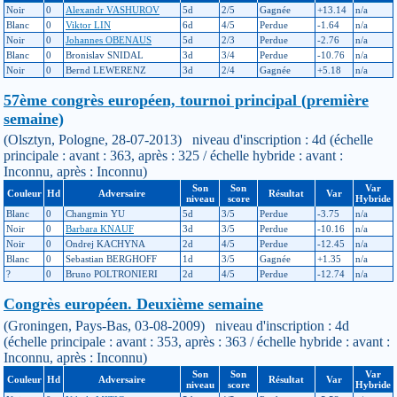
Noir
0
Alexandr VASHUROV
5d
2/5
Gagnée
+13.14
n/a
Blanc
0
Viktor LIN
6d
4/5
Perdue
-1.64
n/a
Noir
0
Johannes OBENAUS
5d
2/3
Perdue
-2.76
n/a
Blanc
0
Bronislav SNIDAL
3d
3/4
Perdue
-10.76
n/a
Noir
0
Bernd LEWERENZ
3d
2/4
Gagnée
+5.18
n/a
57ème congrès européen, tournoi principal (première
semaine)
(Olsztyn, Pologne, 28-07-2013) niveau d'inscription : 4d (échelle
principale : avant : 363, après : 325 / échelle hybride : avant :
Inconnu, après : Inconnu)
Son
Son
Var
Couleur
Hd
Adversaire
Résultat
Var
niveau
score
Hybride
Blanc
0
Changmin YU
5d
3/5
Perdue
-3.75
n/a
Noir
0
Barbara KNAUF
3d
3/5
Perdue
-10.16
n/a
Noir
0
Ondrej KACHYNA
2d
4/5
Perdue
-12.45
n/a
Blanc
0
Sebastian BERGHOFF
1d
3/5
Gagnée
+1.35
n/a
?
0
Bruno POLTRONIERI
2d
4/5
Perdue
-12.74
n/a
Congrès européen. Deuxième semaine
(Groningen, Pays-Bas, 03-08-2009) niveau d'inscription : 4d
(échelle principale : avant : 353, après : 363 / échelle hybride : avant :
Inconnu, après : Inconnu)
Son
Son
Var
Couleur
Hd
Adversaire
Résultat
Var
niveau
score
Hybride