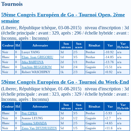
Tournois
59ème Congrès Européen de Go - Tournoi Open, 2ème
semaine
(Liberec, République tchèque, 03-08-2015) niveau d'inscription : 3d
(échelle principale : avant : 329, après : 296 / échelle hybride : avant :
Inconnu, après : Inconnu)
Son
Son
Var
Couleur
Hd
Adversaire
Résultat
Var
niveau
score
Hybride
Noir
0
Luoyi YANG
3d
2/5
Perdue
-10.92
n/a
Blanc
0
Elian_Ioan GRIGORIU
1d
3/5
Perdue
-14.85
n/a
Noir
0
Jitka BARTOVA
2d
1/1
Perdue
-13.76
n/a
Blanc
0
Joachim BEGGEROW
3d
2/4
Gagnée
+5.51
n/a
Noir
0
Robert WASCHIPKY
1k
2/3
Gagnée
+0.92
n/a
59ème Congrès Européen de Go - Tournoi du Week-End
(Liberec, République tchèque, 01-08-2015) niveau d'inscription : 3d
(échelle principale : avant : 323, après : 329 / échelle hybride : avant :
Inconnu, après : Inconnu)
Son
Son
Var
Couleur
Hd
Adversaire
Résultat
Var
niveau
score
Hybride
Blanc
0
Petr CIPRA
3d
3/5
Perdue
-5.93
n/a
Noir
0
Joanne LEUNG
2d
1/2
Gagnée
+2.7
n/a
Blanc
0
Susumu SAWADA
3d
2/5
Gagnée
+4.65
n/a
Noir
0
Zeno Van DITZHUIJZEN
5d
1/5
Gagnée
+11.6
n/a