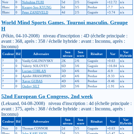
Noir
0
Nobuhisa FUJII
5d
2/5
Gagnée
+12.72
n/a
Blanc
0
Kwang-Soo KYUNG
6d
3/5
Perdue
-7.7
n/a
Blanc
0
Peter ZANDVELD
4d
2/5
Gagnée
+3.74
n/a
World Mind Sports Games. Tournoi masculin. Groupe
H
(Pékin, 04-10-2008) niveau d'inscription : 4D (échelle principale :
avant : 368, après : 358 / échelle hybride : avant : Inconnu, après :
Inconnu)
Son
Son
Var
Couleur
Hd
Adversaire
Résultat
Var
niveau
score
Hybride
?
0
Vasilij GALINOVSKY
2K
2/6
Gagnée
+0.63
n/a
?
0
Valeriy SOLOVEV
6D
3/6
Gagnée
+16.84
n/a
?
0
Lucian CORLAN
5D
4/6
Perdue
-6.9
n/a
?
0
Apidet JIRASOPHIN
4D
4/6
Perdue
-9.33
n/a
?
0
Xaver GUBAS
4D
4/6
Perdue
-9.46
n/a
?
0
Ondrej SILT
6D
3/6
Perdue
-1.91
n/a
52nd European Go Congress, 2nd week
(Leksand, 04-08-2008) niveau d'inscription : 4d (échelle principale :
avant : 375, après : 368 / échelle hybride : avant : Inconnu, après :
Inconnu)
Son
Son
Var
Couleur
Hd
Adversaire
Résultat
Var
niveau
score
Hybride
Noir
0
Thomas CONNOR
2d
3/5
Gagnée
+0.63
n/a
Blanc
0
John KARLSSON
3d
3/5
Gagnée
+5.47
n/a