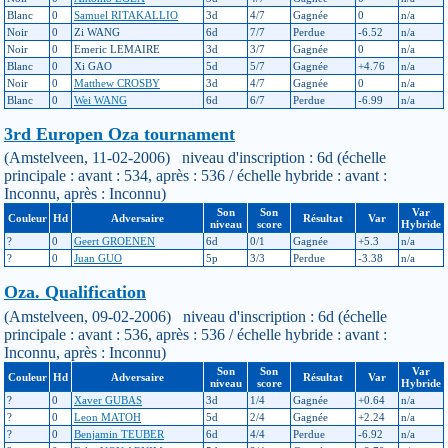
Blanc
0
Samuel RITAKALLIO
3d
4/7
Gagnée
0
n/a
Noir
0
Zi WANG
6d
7/7
Perdue
-6.52
n/a
Noir
0
Emeric LEMAIRE
3d
3/7
Gagnée
0
n/a
Blanc
0
Xi GAO
5d
5/7
Gagnée
+4.76
n/a
Noir
0
Matthew CROSBY
3d
4/7
Gagnée
0
n/a
Blanc
0
Wei WANG
6d
6/7
Perdue
-6.99
n/a
3rd Europen Oza tournament
(Amstelveen, 11-02-2006) niveau d'inscription : 6d (échelle
principale : avant : 534, après : 536 / échelle hybride : avant :
Inconnu, après : Inconnu)
Son
Son
Var
Couleur
Hd
Adversaire
Résultat
Var
niveau
score
Hybride
?
0
Geert GROENEN
6d
0/1
Gagnée
+5.3
n/a
?
0
Juan GUO
5p
3/3
Perdue
-3.38
n/a
Oza. Qualification
(Amstelveen, 09-02-2006) niveau d'inscription : 6d (échelle
principale : avant : 536, après : 536 / échelle hybride : avant :
Inconnu, après : Inconnu)
Son
Son
Var
Couleur
Hd
Adversaire
Résultat
Var
niveau
score
Hybride
?
0
Xaver GUBAS
3d
1/4
Gagnée
+0.64
n/a
?
0
Leon MATOH
5d
2/4
Gagnée
+2.24
n/a
?
0
Benjamin TEUBER
6d
4/4
Perdue
-6.92
n/a