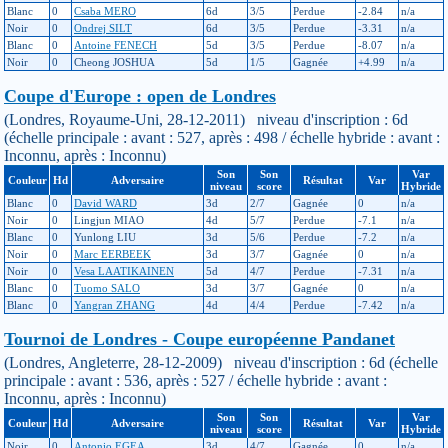
Blanc
0
Csaba MERO
6d
3/5
Perdue
-2.84
n/a
Noir
0
Ondrej SILT
6d
3/5
Perdue
-3.31
n/a
Blanc
0
Antoine FENECH
5d
3/5
Perdue
-8.07
n/a
Noir
0
Cheong JOSHUA
5d
1/5
Gagnée
+4.99
n/a
Coupe d'Europe : open de Londres
(Londres, Royaume-Uni, 28-12-2011) niveau d'inscription : 6d
(échelle principale : avant : 527, après : 498 / échelle hybride : avant :
Inconnu, après : Inconnu)
Son
Son
Var
Couleur
Hd
Adversaire
Résultat
Var
niveau
score
Hybride
Blanc
0
David WARD
3d
2/7
Gagnée
0
n/a
Noir
0
Lingjun MIAO
4d
5/7
Perdue
-7.1
n/a
Blanc
0
Yunlong LIU
3d
5/6
Perdue
-7.2
n/a
Noir
0
Marc EERBEEK
3d
3/7
Gagnée
0
n/a
Noir
0
Vesa LAATIKAINEN
5d
4/7
Perdue
-7.31
n/a
Blanc
0
Tuomo SALO
3d
3/7
Gagnée
0
n/a
Blanc
0
Yangran ZHANG
4d
4/4
Perdue
-7.42
n/a
Tournoi de Londres - Coupe européenne Pandanet
(Londres, Angleterre, 28-12-2009) niveau d'inscription : 6d (échelle
principale : avant : 536, après : 527 / échelle hybride : avant :
Inconnu, après : Inconnu)
Son
Son
Var
Couleur
Hd
Adversaire
Résultat
Var
niveau
score
Hybride
Noir
0
Antonio EGEA
3d
4/7
Gagnée
0
n/a