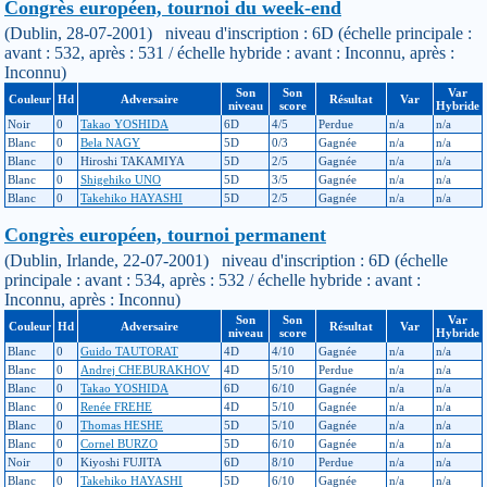
Congrès européen, tournoi du week-end
(Dublin, 28-07-2001) niveau d'inscription : 6D (échelle principale :
avant : 532, après : 531 / échelle hybride : avant : Inconnu, après :
Inconnu)
Son
Son
Var
Couleur
Hd
Adversaire
Résultat
Var
niveau
score
Hybride
Noir
0
Takao YOSHIDA
6D
4/5
Perdue
n/a
n/a
Blanc
0
Bela NAGY
5D
0/3
Gagnée
n/a
n/a
Blanc
0
Hiroshi TAKAMIYA
5D
2/5
Gagnée
n/a
n/a
Blanc
0
Shigehiko UNO
5D
3/5
Gagnée
n/a
n/a
Blanc
0
Takehiko HAYASHI
5D
2/5
Gagnée
n/a
n/a
Congrès européen, tournoi permanent
(Dublin, Irlande, 22-07-2001) niveau d'inscription : 6D (échelle
principale : avant : 534, après : 532 / échelle hybride : avant :
Inconnu, après : Inconnu)
Son
Son
Var
Couleur
Hd
Adversaire
Résultat
Var
niveau
score
Hybride
Blanc
0
Guido TAUTORAT
4D
4/10
Gagnée
n/a
n/a
Blanc
0
Andrej CHEBURAKHOV
4D
5/10
Perdue
n/a
n/a
Blanc
0
Takao YOSHIDA
6D
6/10
Gagnée
n/a
n/a
Blanc
0
Renée FREHE
4D
5/10
Gagnée
n/a
n/a
Blanc
0
Thomas HESHE
5D
5/10
Gagnée
n/a
n/a
Blanc
0
Cornel BURZO
5D
6/10
Gagnée
n/a
n/a
Noir
0
Kiyoshi FUJITA
6D
8/10
Perdue
n/a
n/a
Blanc
0
Takehiko HAYASHI
5D
6/10
Gagnée
n/a
n/a