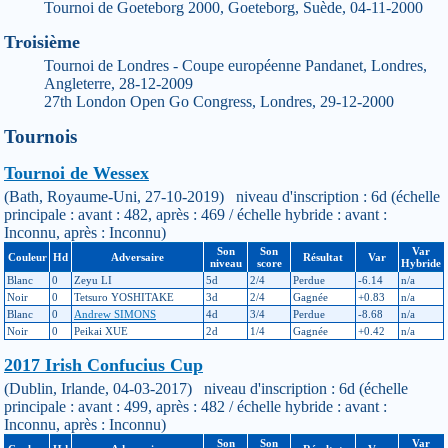
Tournoi de Goeteborg 2000, Goeteborg, Suède, 04-11-2000
Troisième
Tournoi de Londres - Coupe européenne Pandanet, Londres,
Angleterre, 28-12-2009
27th London Open Go Congress, Londres, 29-12-2000
Tournois
Tournoi de Wessex
(Bath, Royaume-Uni, 27-10-2019) niveau d'inscription : 6d (échelle
principale : avant : 482, après : 469 / échelle hybride : avant :
Inconnu, après : Inconnu)
Son
Son
Var
Couleur
Hd
Adversaire
Résultat
Var
niveau
score
Hybride
Blanc
0
Zeyu LI
5d
2/4
Perdue
-6.14
n/a
Noir
0
Tetsuro YOSHITAKE
3d
2/4
Gagnée
+0.83
n/a
Blanc
0
Andrew SIMONS
4d
3/4
Perdue
-8.68
n/a
Noir
0
Peikai XUE
2d
1/4
Gagnée
+0.42
n/a
2017 Irish Confucius Cup
(Dublin, Irlande, 04-03-2017) niveau d'inscription : 6d (échelle
principale : avant : 499, après : 482 / échelle hybride : avant :
Inconnu, après : Inconnu)
Son
Son
Var