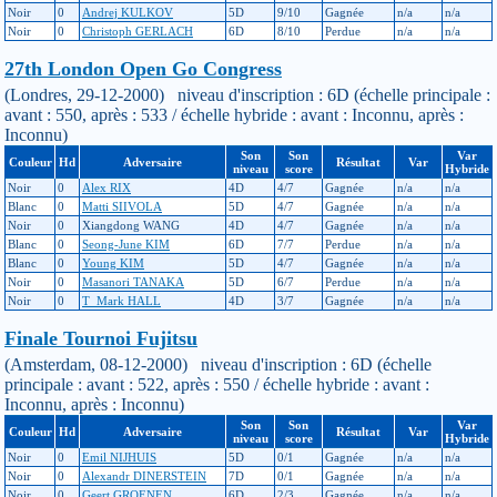
Noir
0
Andrej KULKOV
5D
9/10
Gagnée
n/a
n/a
Noir
0
Christoph GERLACH
6D
8/10
Perdue
n/a
n/a
27th London Open Go Congress
(Londres, 29-12-2000) niveau d'inscription : 6D (échelle principale :
avant : 550, après : 533 / échelle hybride : avant : Inconnu, après :
Inconnu)
Son
Son
Var
Couleur
Hd
Adversaire
Résultat
Var
niveau
score
Hybride
Noir
0
Alex RIX
4D
4/7
Gagnée
n/a
n/a
Blanc
0
Matti SIIVOLA
5D
4/7
Gagnée
n/a
n/a
Noir
0
Xiangdong WANG
4D
4/7
Gagnée
n/a
n/a
Blanc
0
Seong-June KIM
6D
7/7
Perdue
n/a
n/a
Blanc
0
Young KIM
5D
4/7
Gagnée
n/a
n/a
Noir
0
Masanori TANAKA
5D
6/7
Perdue
n/a
n/a
Noir
0
T_Mark HALL
4D
3/7
Gagnée
n/a
n/a
Finale Tournoi Fujitsu
(Amsterdam, 08-12-2000) niveau d'inscription : 6D (échelle
principale : avant : 522, après : 550 / échelle hybride : avant :
Inconnu, après : Inconnu)
Son
Son
Var
Couleur
Hd
Adversaire
Résultat
Var
niveau
score
Hybride
Noir
0
Emil NIJHUIS
5D
0/1
Gagnée
n/a
n/a
Noir
0
Alexandr DINERSTEIN
7D
0/1
Gagnée
n/a
n/a
Noir
0
Geert GROENEN
6D
2/3
Gagnée
n/a
n/a