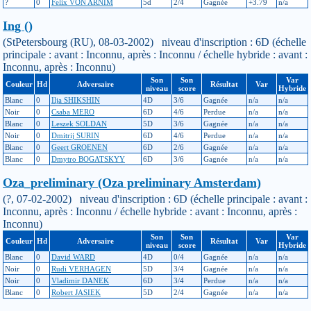
?
0
Felix VON ARNIM
5d
2/4
Gagnée
+3.79
n/a
Ing ()
(StPetersbourg (RU), 08-03-2002) niveau d'inscription : 6D (échelle
principale : avant : Inconnu, après : Inconnu / échelle hybride : avant :
Inconnu, après : Inconnu)
Son
Son
Var
Couleur
Hd
Adversaire
Résultat
Var
niveau
score
Hybride
Blanc
0
Ilja SHIKSHIN
4D
3/6
Gagnée
n/a
n/a
Noir
0
Csaba MERO
6D
4/6
Perdue
n/a
n/a
Blanc
0
Leszek SOLDAN
5D
3/6
Gagnée
n/a
n/a
Noir
0
Dmitrij SURIN
6D
4/6
Perdue
n/a
n/a
Blanc
0
Geert GROENEN
6D
2/6
Gagnée
n/a
n/a
Blanc
0
Dmytro BOGATSKYY
6D
3/6
Gagnée
n/a
n/a
Oza_preliminary (Oza preliminary Amsterdam)
(?, 07-02-2002) niveau d'inscription : 6D (échelle principale : avant :
Inconnu, après : Inconnu / échelle hybride : avant : Inconnu, après :
Inconnu)
Son
Son
Var
Couleur
Hd
Adversaire
Résultat
Var
niveau
score
Hybride
Blanc
0
David WARD
4D
0/4
Gagnée
n/a
n/a
Noir
0
Rudi VERHAGEN
5D
3/4
Gagnée
n/a
n/a
Noir
0
Vladimir DANEK
6D
3/4
Perdue
n/a
n/a
Blanc
0
Robert JASIEK
5D
2/4
Gagnée
n/a
n/a