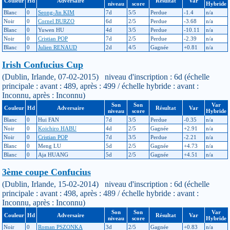
Couleur
Hd
Adversaire
Résultat
Var
niveau
score
Hybride
Blanc
0
Seong-Jin KIM
7d
5/5
Perdue
-1.4
n/a
Noir
0
Cornel BURZO
6d
2/5
Perdue
-3.68
n/a
Blanc
0
Yuwen HU
4d
3/5
Perdue
-10.11
n/a
Noir
0
Cristian POP
7d
2/5
Perdue
-2.39
n/a
Blanc
0
Julien RENAUD
2d
4/5
Gagnée
+0.81
n/a
Irish Confucius Cup
(Dublin, Irlande, 07-02-2015) niveau d'inscription : 6d (échelle
principale : avant : 489, après : 499 / échelle hybride : avant :
Inconnu, après : Inconnu)
Son
Son
Var
Couleur
Hd
Adversaire
Résultat
Var
niveau
score
Hybride
Blanc
0
Hui FAN
7d
3/5
Perdue
-0.35
n/a
Noir
0
Koichiro HABU
4d
2/5
Gagnée
+2.91
n/a
Noir
0
Cristian POP
7d
3/5
Perdue
-2.21
n/a
Blanc
0
Meng LU
5d
2/5
Gagnée
+4.73
n/a
Blanc
0
Aja HUANG
5d
2/5
Gagnée
+4.51
n/a
3ème coupe Confucius
(Dublin, Irlande, 15-02-2014) niveau d'inscription : 6d (échelle
principale : avant : 498, après : 489 / échelle hybride : avant :
Inconnu, après : Inconnu)
Son
Son
Var
Couleur
Hd
Adversaire
Résultat
Var
niveau
score
Hybride
Noir
0
Roman PSZONKA
3d
2/5
Gagnée
+0.83
n/a