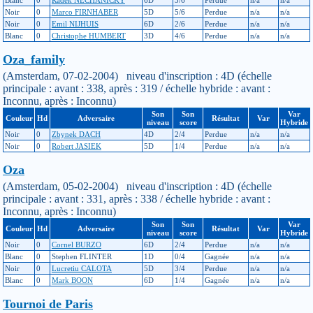
Noir
0
Marco FIRNHABER
5D
5/6
Perdue
n/a
n/a
Noir
0
Emil NIJHUIS
6D
2/6
Perdue
n/a
n/a
Blanc
0
Christophe HUMBERT
3D
4/6
Perdue
n/a
n/a
Oza_family
(Amsterdam, 07-02-2004) niveau d'inscription : 4D (échelle
principale : avant : 338, après : 319 / échelle hybride : avant :
Inconnu, après : Inconnu)
Son
Son
Var
Couleur
Hd
Adversaire
Résultat
Var
niveau
score
Hybride
Noir
0
Zbynek DACH
4D
2/4
Perdue
n/a
n/a
Noir
0
Robert JASIEK
5D
1/4
Perdue
n/a
n/a
Oza
(Amsterdam, 05-02-2004) niveau d'inscription : 4D (échelle
principale : avant : 331, après : 338 / échelle hybride : avant :
Inconnu, après : Inconnu)
Son
Son
Var
Couleur
Hd
Adversaire
Résultat
Var
niveau
score
Hybride
Noir
0
Cornel BURZO
6D
2/4
Perdue
n/a
n/a
Blanc
0
Stephen FLINTER
1D
0/4
Gagnée
n/a
n/a
Noir
0
Lucretiu CALOTA
5D
3/4
Perdue
n/a
n/a
Blanc
0
Mark BOON
6D
1/4
Gagnée
n/a
n/a
Tournoi de Paris