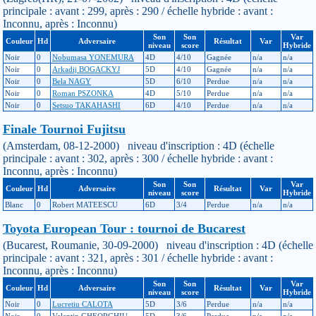
principale : avant : 299, après : 290 / échelle hybride : avant :
Inconnu, après : Inconnu)
Son
Son
Var
Couleur
Hd
Adversaire
Résultat
Var
niveau
score
Hybride
Noir
0
Nobumasa YONEMURA
4D
4/10
Gagnée
n/a
n/a
Noir
0
Arkadij BOGACKYJ
5D
4/10
Gagnée
n/a
n/a
Noir
0
Bela NAGY
5D
6/10
Perdue
n/a
n/a
Noir
0
Roman PSZONKA
4D
5/10
Perdue
n/a
n/a
Noir
0
Setsuo TAKAHASHI
6D
4/10
Perdue
n/a
n/a
Finale Tournoi Fujitsu
(Amsterdam, 08-12-2000) niveau d'inscription : 4D (échelle
principale : avant : 302, après : 300 / échelle hybride : avant :
Inconnu, après : Inconnu)
Son
Son
Var
Couleur
Hd
Adversaire
Résultat
Var
niveau
score
Hybride
Blanc
0
Robert MATEESCU
6D
3/4
Perdue
n/a
n/a
Toyota European Tour : tournoi de Bucarest
(Bucarest, Roumanie, 30-09-2000) niveau d'inscription : 4D (échelle
principale : avant : 321, après : 301 / échelle hybride : avant :
Inconnu, après : Inconnu)
Son
Son
Var
Couleur
Hd
Adversaire
Résultat
Var
niveau
score
Hybride
Noir
0
Lucretiu CALOTA
5D
3/6
Perdue
n/a
n/a
Noir
0
Valentin GHEORGHIU
5D
3/6
Perdue
n/a
n/a