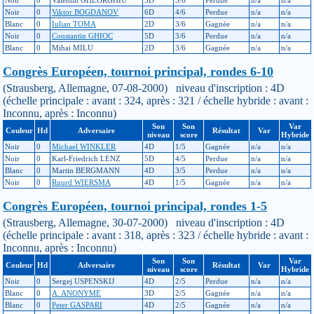
Noir
0
Viktor BOGDANOV
6D
4/6
Perdue
n/a
n/a
Blanc
0
Iulian TOMA
2D
3/6
Gagnée
n/a
n/a
Noir
0
Constantin GHIOC
5D
3/6
Perdue
n/a
n/a
Blanc
0
Mihai MILU
2D
3/6
Gagnée
n/a
n/a
Congrès Européen, tournoi principal, rondes 6-10
(Strausberg, Allemagne, 07-08-2000) niveau d'inscription : 4D
(échelle principale : avant : 324, après : 321 / échelle hybride : avant :
Inconnu, après : Inconnu)
Son
Son
Var
Couleur
Hd
Adversaire
Résultat
Var
niveau
score
Hybride
Noir
0
Michael WINKLER
4D
1/5
Gagnée
n/a
n/a
Noir
0
Karl-Friedrich LENZ
5D
4/5
Perdue
n/a
n/a
Blanc
0
Martin BERGMANN
4D
3/5
Perdue
n/a
n/a
Noir
0
Ruurd WIERSMA
4D
1/5
Gagnée
n/a
n/a
Congrès Européen, tournoi principal, rondes 1-5
(Strausberg, Allemagne, 30-07-2000) niveau d'inscription : 4D
(échelle principale : avant : 318, après : 323 / échelle hybride : avant :
Inconnu, après : Inconnu)
Son
Son
Var
Couleur
Hd
Adversaire
Résultat
Var
niveau
score
Hybride
Noir
0
Sergej USPENSKIJ
4D
2/5
Perdue
n/a
n/a
Blanc
0
A. ANONYME
3D
2/5
Gagnée
n/a
n/a
Blanc
0
Peter GASPARI
4D
2/5
Gagnée
n/a
n/a