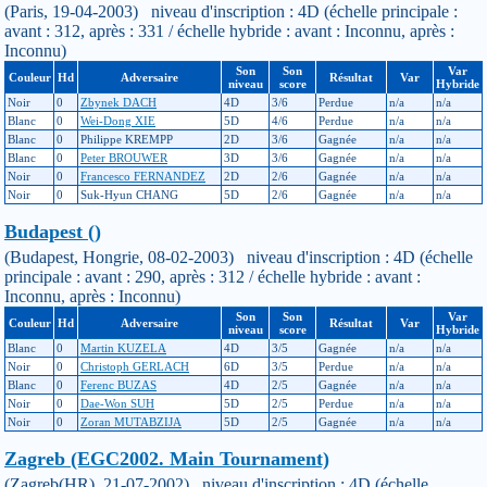
(Paris, 19-04-2003) niveau d'inscription : 4D (échelle principale :
avant : 312, après : 331 / échelle hybride : avant : Inconnu, après :
Inconnu)
Son
Son
Var
Couleur
Hd
Adversaire
Résultat
Var
niveau
score
Hybride
Noir
0
Zbynek DACH
4D
3/6
Perdue
n/a
n/a
Blanc
0
Wei-Dong XIE
5D
4/6
Perdue
n/a
n/a
Blanc
0
Philippe KREMPP
2D
3/6
Gagnée
n/a
n/a
Blanc
0
Peter BROUWER
3D
3/6
Gagnée
n/a
n/a
Noir
0
Francesco FERNANDEZ
2D
2/6
Gagnée
n/a
n/a
Noir
0
Suk-Hyun CHANG
5D
2/6
Gagnée
n/a
n/a
Budapest ()
(Budapest, Hongrie, 08-02-2003) niveau d'inscription : 4D (échelle
principale : avant : 290, après : 312 / échelle hybride : avant :
Inconnu, après : Inconnu)
Son
Son
Var
Couleur
Hd
Adversaire
Résultat
Var
niveau
score
Hybride
Blanc
0
Martin KUZELA
4D
3/5
Gagnée
n/a
n/a
Noir
0
Christoph GERLACH
6D
3/5
Perdue
n/a
n/a
Blanc
0
Ferenc BUZAS
4D
2/5
Gagnée
n/a
n/a
Noir
0
Dae-Won SUH
5D
2/5
Perdue
n/a
n/a
Noir
0
Zoran MUTABZIJA
5D
2/5
Gagnée
n/a
n/a
Zagreb (EGC2002. Main Tournament)
(Zagreb(HR), 21-07-2002) niveau d'inscription : 4D (échelle