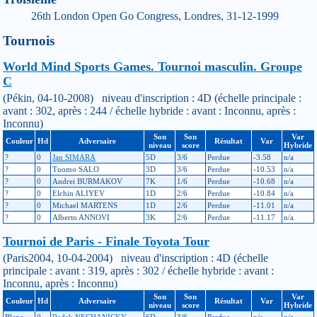
26th London Open Go Congress, Londres, 31-12-1999
Tournois
World Mind Sports Games. Tournoi masculin. Groupe
C
(Pékin, 04-10-2008) niveau d'inscription : 4D (échelle principale :
avant : 302, après : 244 / échelle hybride : avant : Inconnu, après :
Inconnu)
Son
Son
Var
Couleur
Hd
Adversaire
Résultat
Var
niveau
score
Hybride
?
0
Jan SIMARA
5D
3/6
Perdue
-3.58
n/a
?
0
Tuomo SALO
3D
3/6
Perdue
-10.53
n/a
?
0
Andrei BURMAKOV
7K
1/6
Perdue
-10.68
n/a
?
0
Elchin ALIYEV
1D
2/6
Perdue
-10.84
n/a
?
0
Michael MARTENS
1D
2/6
Perdue
-11.01
n/a
?
0
Alberto ANNOVI
3K
2/6
Perdue
-11.17
n/a
Tournoi de Paris - Finale Toyota Tour
(Paris2004, 10-04-2004) niveau d'inscription : 4D (échelle
principale : avant : 319, après : 302 / échelle hybride : avant :
Inconnu, après : Inconnu)
Son
Son
Var
Couleur
Hd
Adversaire
Résultat
Var
niveau
score
Hybride
Blanc
0
Radek NECHANICKY
6D
3/6
Perdue
n/a
n/a