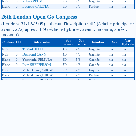
Noir
0
Robert REHM
5D
2/5
Gagnée
n/a
n/a
Blanc
0
Lucretiu CALOTA
5D
3/5
Perdue
n/a
n/a
26th London Open Go Congress
(Londres, 31-12-1999) niveau d'inscription : 4D (échelle principale :
avant : 272, après : 319 / échelle hybride : avant : Inconnu, après :
Inconnu)
Son
Son
Var
Couleur
Hd
Adversaire
Résultat
Var
niveau
score
Hybride
Noir
0
T_Mark HALL
4D
2/8
Gagnée
n/a
n/a
Noir
0
Desmond CANN
4D
4/8
Gagnée
n/a
n/a
Blanc
0
Yoshiyuki UEMURA
4D
5/8
Gagnée
n/a
n/a
Blanc
0
Piers SHEPPERSON
5D
4/8
Gagnée
n/a
n/a
Noir
0
Victor-Guang CHOW
6D
7/8
Gagnée
n/a
n/a
Blanc
0
Victor-Guang CHOW
6D
7/8
Perdue
n/a
n/a
Noir
0
Zhongyong ZHANG
5D
7/8
Perdue
n/a
n/a
Blanc
0
Zhongyong ZHANG
5D
7/8
Perdue
n/a
n/a
Tournoi principal du congrès européen
(Posbanske, 25-07-1999) niveau d'inscription : 4D (échelle
principale : avant : 275, après : 272 / échelle hybride : avant :
Inconnu, après : Inconnu)
Son
Son
Var
Couleur
Hd
Adversaire
Résultat
Var
niveau
score
Hybride
Noir
0
Peter ZANDVELD
4D
5/10
Gagnée
n/a
n/a
Blanc
0
Leszek SOLDAN
6D
7/10
Perdue
n/a
n/a