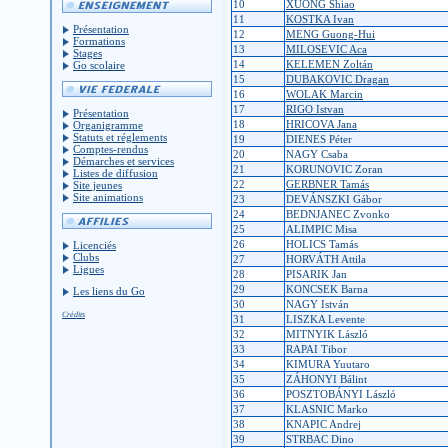
10
XUONG Shiao
11
KOSTKA Ivan
Présentation
12
MENG Guong-Hui
Formations
13
MILOSEVIC Aca
Stages
14
KELEMEN Zoltán
Go scolaire
15
DUBAKOVIC Dragan
16
WOLAK Marcin
17
RIGO Istvan
Présentation
18
HRICOVA Jana
Organigramme
Statuts et réglements
19
DIENES Péter
Comptes-rendus
20
NAGY Csaba
Démarches et services
21
KORUNOVIC Zoran
Listes de diffusion
22
GERBNER Tamás
Site jeunes
Site animations
23
DEVÁNSZKI Gábor
24
BEDNJANEC Zvonko
25
ALIMPIC Misa
26
HOLICS Tamás
Licenciés
Clubs
27
HORVÁTH Attila
Ligues
28
PISARIK Jan
29
KONCSEK Barna
Les liens du Go
30
NAGY István
Crédits
31
LISZKA Levente
32
MITNYIK László
33
RAPAI Tibor
34
KIMURA Yuutaro
35
ZÁHONYI Bálint
36
POSZTOBÁNYI László
37
KLASNIC Marko
38
KNAPIC Andrej
39
STRBAC Dino