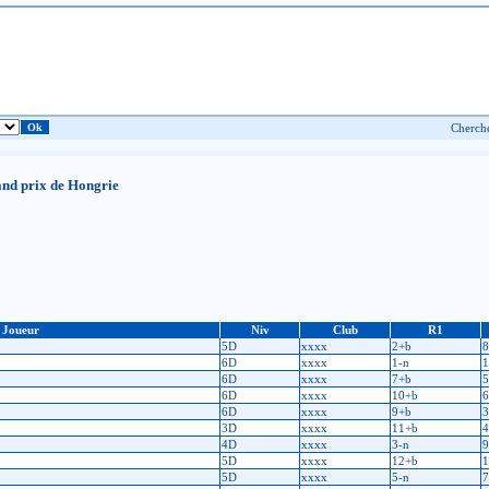
nd prix de Hongrie
Joueur
Niv
Club
R1
5D
xxxx
2+b
8
6D
xxxx
1-n
1
6D
xxxx
7+b
5
6D
xxxx
10+b
6
6D
xxxx
9+b
3
3D
xxxx
11+b
4
4D
xxxx
3-n
9
5D
xxxx
12+b
1
5D
xxxx
5-n
7