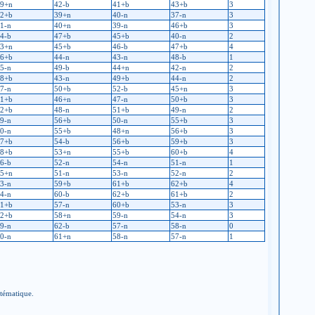
9+n
42-b
41+b
43+b
3
2+b
39+n
40-n
37-n
3
1-n
40+n
39-n
46+b
3
4-b
47+b
45+b
40-n
2
3+n
45+b
46-b
47+b
4
6+b
44-n
43-n
48-b
1
5-n
49-b
44+n
42-n
2
8+b
43-n
49+b
44-n
2
7-n
50+b
52-b
45+n
3
1+b
46+n
47-n
50+b
3
2+b
48-n
51+b
49-n
2
9-n
56+b
50-n
55+b
3
0-n
55+b
48+n
56+b
3
7+b
54-b
56+b
59+b
3
8+b
53+n
55+b
60+b
4
6-b
52-n
54-n
51-n
1
5+n
51-n
53-n
52-n
2
3-n
59+b
61+b
62+b
4
4-n
60-b
62+b
61+b
2
1+b
57-n
60+b
53-n
3
2+b
58+n
59-n
54-n
3
9-n
62-b
57-n
58-n
0
0-n
61+n
58-n
57-n
1
stématique.