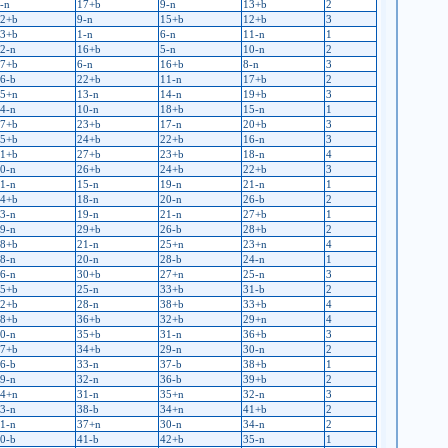
-n
17+b
9-n
13+b
2
2+b
9-n
15+b
12+b
3
3+b
1-n
6-n
11-n
1
2-n
16+b
5-n
10-n
2
7+b
6-n
16+b
8-n
3
6-b
22+b
11-n
17+b
2
5+n
13-n
14-n
19+b
3
4-n
10-n
18+b
15-n
1
7+b
23+b
17-n
20+b
3
5+b
24+b
22+b
16-n
3
1+b
27+b
23+b
18-n
4
0-n
26+b
24+b
22+b
3
1-n
15-n
19-n
21-n
1
4+b
18-n
20-n
26-b
2
3-n
19-n
21-n
27+b
1
9-n
29+b
26-b
28+b
2
8+b
21-n
25+n
23+n
4
8-n
20-n
28-b
24-n
1
6-n
30+b
27+n
25-n
3
5+b
25-n
33+b
31-b
2
2+b
28-n
38+b
33+b
4
8+b
36+b
32+b
29+n
4
0-n
35+b
31-n
36+b
3
7+b
34+b
29-n
30-n
2
6-b
33-n
37-b
38+b
1
9-n
32-n
36-b
39+b
2
4+n
31-n
35+n
32-n
3
3-n
38-b
34+n
41+b
2
1-n
37+n
30-n
34-n
2
0-b
41-b
42+b
35-n
1