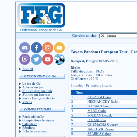
Chercher un club :
Toyota Pandanet European Tour : Gra
Budapest, Hongrie
(02-05-2003)
Règles
Accueil
Taille du goban : 19x19
Temps réflexion : 60 minutes
Coefficient : 100 %
Le jeu de Go
5
rondes -
62
joueurs inscrits
Acheter un jeu
S'initier dans un club
Num
S'initier sur Internet
1
KOSZEGI Diana
Revue Française de Go
2
NECHANICKY Radek
Vidéos
3
POCSAI Tibor
4
MERO Csaba
5
SOLDAN Leszek
Règle officielle
6
POCSAI Rita
Compétitions fédérales
Calendrier
7
CSIZMADIA Gyorgy
Résultats
8
JANKOVIC Zoran
Échelle de niveau
9
SZABICS Gabor