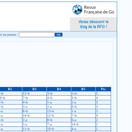
Chercher un joueur :
R2
R3
R4
R5
Pts
+b
12+b
3+b
5+b
5
0+b
7+b
4+b
3+b
4
+b
4+b
1-n
2-n
3
+b
3-n
2-n
9+b
3
-n
8+b
13+b
1-n
3
-n
14+b
12+b
7+b
4
+b
2-n
8+b
6-n
2
-n
5-n
7-n
14+b
2
-n
11+b
10+b
4-n
2