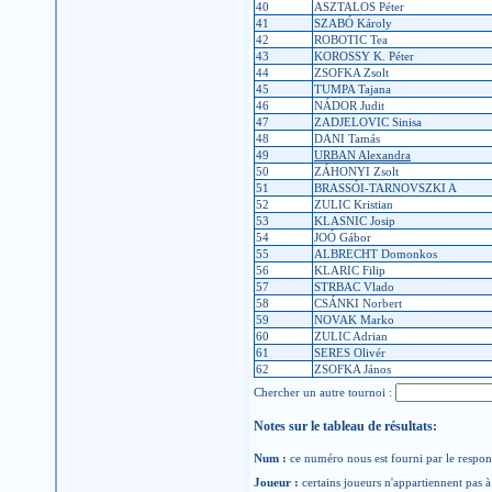
40
ASZTALOS Péter
41
SZABÓ Károly
42
ROBOTIC Tea
43
KOROSSY K. Péter
44
ZSOFKA Zsolt
45
TUMPA Tajana
46
NÁDOR Judit
47
ZADJELOVIC Sinisa
48
DANI Tamás
49
URBAN Alexandra
50
ZÁHONYI Zsolt
51
BRASSÓI-TARNOVSZKI A
52
ZULIC Kristian
53
KLASNIC Josip
54
JOÓ Gábor
55
ALBRECHT Domonkos
56
KLARIC Filip
57
STRBAC Vlado
58
CSÁNKI Norbert
59
NOVAK Marko
60
ZULIC Adrian
61
SERES Olivér
62
ZSOFKA János
Chercher un autre tournoi :
Notes sur le tableau de résultats:
Num :
ce numéro nous est fourni par le respons
Joueur :
certains joueurs n'appartiennent pas à 