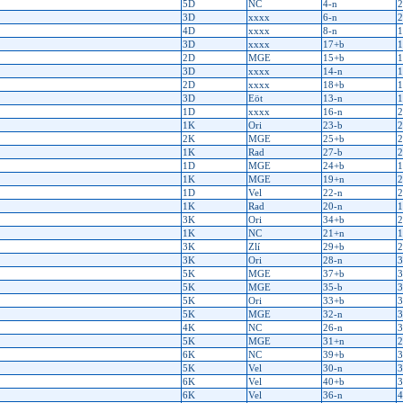
5D
NC
4-n
2
3D
xxxx
6-n
2
4D
xxxx
8-n
1
3D
xxxx
17+b
1
2D
MGE
15+b
1
3D
xxxx
14-n
1
2D
xxxx
18+b
1
3D
Eöt
13-n
1
1D
xxxx
16-n
2
1K
Ori
23-b
2
2K
MGE
25+b
2
1K
Rad
27-b
2
1D
MGE
24+b
1
1K
MGE
19+n
2
1D
Vel
22-n
2
1K
Rad
20-n
1
3K
Ori
34+b
2
1K
NC
21+n
1
3K
Zlí
29+b
2
3K
Ori
28-n
3
5K
MGE
37+b
3
5K
MGE
35-b
3
5K
Ori
33+b
3
5K
MGE
32-n
3
4K
NC
26-n
3
5K
MGE
31+n
2
6K
NC
39+b
3
5K
Vel
30-n
3
6K
Vel
40+b
3
6K
Vel
36-n
4