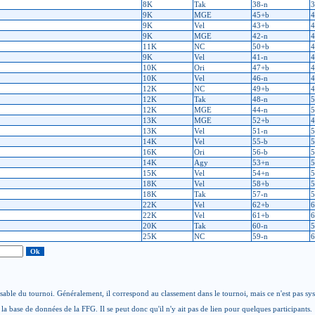
8K
Tak
38-n
3
9K
MGE
45+b
4
9K
Vel
43+b
4
9K
MGE
42-n
4
11K
NC
50+b
4
9K
Vel
41-n
4
10K
Ori
47+b
4
10K
Vel
46-n
4
12K
NC
49+b
4
12K
Tak
48-n
5
12K
MGE
44-n
5
13K
MGE
52+b
4
13K
Vel
51-n
5
14K
Vel
55-b
5
16K
Ori
56-b
5
14K
Agy
53+n
5
15K
Vel
54+n
5
18K
Vel
58+b
5
18K
Tak
57-n
5
22K
Vel
62+b
6
22K
Vel
61+b
6
20K
Tak
60-n
5
25K
NC
59-n
6
able du tournoi. Généralement, il correspond au classement dans le tournoi, mais ce n'est pas sy
la base de données de la FFG. Il se peut donc qu'il n'y ait pas de lien pour quelques participants.