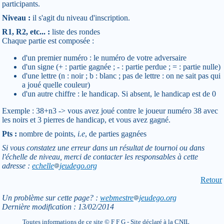
participants.
Niveau :
il s'agit du niveau d'inscription.
R1, R2, etc... :
liste des rondes
Chaque partie est composée :
d'un premier numéro : le numéro de votre adversaire
d'un signe (+ : partie gagnée ; - : partie perdue ; = : partie nulle)
d'une lettre (n : noir ; b : blanc ; pas de lettre : on ne sait pas qui
a joué quelle couleur)
d'un autre chiffre : le handicap. Si absent, le handicap est de 0
Exemple : 38+n3 -> vous avez joué contre le joueur numéro 38 avec
les noirs et 3 pierres de handicap, et vous avez gagné.
Pts :
nombre de points,
i.e
, de parties gagnées
Si vous constatez une erreur dans un résultat de tournoi ou dans
l'échelle de niveau, merci de contacter les responsables à cette
adresse :
echelle
jeudego.org
Retour
Un problème sur cette page? :
webmestre
jeudego.org
Dernière modification : 13/02/2014
Toutes informations de ce site © F F G - Site déclaré à la CNIL