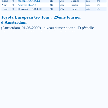
Blanc
0
Machii TAKAYUKI
2D
2/5
Gagnée
n/a
n/a
Noir
0
Andreas FECKE
3D
3/5
Perdue
n/a
n/a
Blanc
0
Hiroyuki HORIUCHI
2D
2/5
Gagnée
n/a
n/a
Toyota European Go Tour : 29ème tournoi
d'Amsterdam
(Amsterdam, 01-06-2000) niveau d'inscription : 1D (échelle
principale : avant : 22, après : 35 / échelle hybride : avant : Inconnu,
après : Inconnu)
Son
Son
Var
Couleur
Hd
Adversaire
Résultat
Var
niveau
score
Hybride
Noir
0
Ales CIEPLY
1D
3/6
Gagnée
n/a
n/a
Blanc
0
Ruud STOELMAN
2D
3/6
Perdue
n/a
n/a
Noir
0
Joachim BEGGEROW
2D
2/6
Perdue
n/a
n/a
Blanc
0
Bruno ROBERT
1D
2/6
Gagnée
n/a
n/a
Blanc
0
Rainer SCHNOERING
1D
3/6
Gagnée
n/a
n/a
Noir
0
Denis HANOTIN
1D
4/6
Perdue
n/a
n/a
Tournoi d'Amsterdam 99
(Amsterdam, 14-05-1999) niveau d'inscription : 1D (échelle
principale : avant : 40, après : 22 / échelle hybride : avant : Inconnu,
après : Inconnu)
Son
Son
Var
Couleur
Hd
Adversaire
Résultat
Var
niveau
score
Hybride
Blanc
0
Sven VAN DER ZEE
1D
4/6
Perdue
n/a
n/a
Noir
0
Pieter CUIJPERS
1K
5/6
Perdue
n/a
n/a