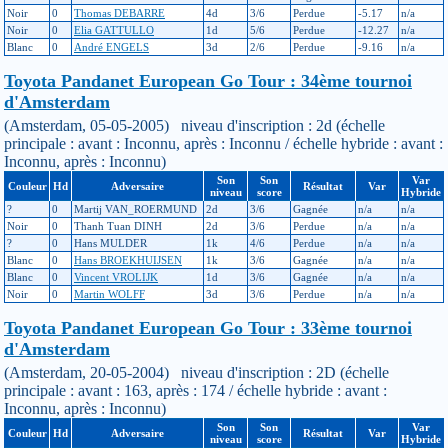
Noir
0
Thomas DEBARRE
4d
3/6
Perdue
-5.17
n/a
Noir
0
Elia GATTULLO
1d
5/6
Perdue
-12.27
n/a
Blanc
0
André ENGELS
3d
2/6
Perdue
-9.16
n/a
Toyota Pandanet European Go Tour : 34ème tournoi
d'Amsterdam
(Amsterdam, 05-05-2005) niveau d'inscription : 2d (échelle
principale : avant : Inconnu, après : Inconnu / échelle hybride : avant :
Inconnu, après : Inconnu)
Son
Son
Var
Couleur
Hd
Adversaire
Résultat
Var
niveau
score
Hybride
?
0
Martij VAN_ROERMUND
2d
3/6
Gagnée
n/a
n/a
Noir
0
Thanh Tuan DINH
2d
3/6
Perdue
n/a
n/a
?
0
Hans MULDER
1k
4/6
Perdue
n/a
n/a
Blanc
0
Hans BROEKHUIJSEN
1k
3/6
Gagnée
n/a
n/a
Blanc
0
Vincent VROLIJK
1d
3/6
Gagnée
n/a
n/a
Noir
0
Martin WOLFF
3d
3/6
Perdue
n/a
n/a
Toyota Pandanet European Go Tour : 33ème tournoi
d'Amsterdam
(Amsterdam, 20-05-2004) niveau d'inscription : 2D (échelle
principale : avant : 163, après : 174 / échelle hybride : avant :
Inconnu, après : Inconnu)
Son
Son
Var
Couleur
Hd
Adversaire
Résultat
Var
niveau
score
Hybride