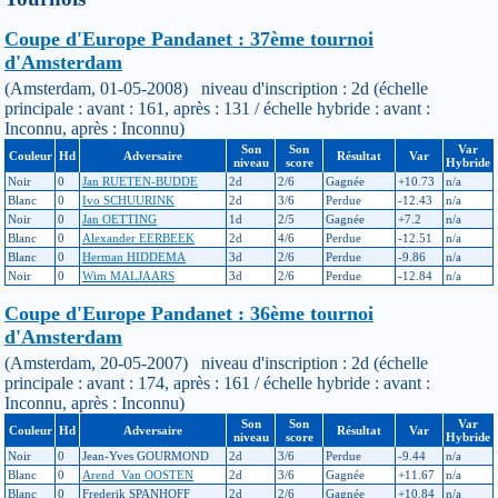
Coupe d'Europe Pandanet : 37ème tournoi
d'Amsterdam
(Amsterdam, 01-05-2008) niveau d'inscription : 2d (échelle
principale : avant : 161, après : 131 / échelle hybride : avant :
Inconnu, après : Inconnu)
Son
Son
Var
Couleur
Hd
Adversaire
Résultat
Var
niveau
score
Hybride
Noir
0
Jan RUETEN-BUDDE
2d
2/6
Gagnée
+10.73
n/a
Blanc
0
Ivo SCHUURINK
2d
3/6
Perdue
-12.43
n/a
Noir
0
Jan OETTING
1d
2/5
Gagnée
+7.2
n/a
Blanc
0
Alexander EERBEEK
2d
4/6
Perdue
-12.51
n/a
Blanc
0
Herman HIDDEMA
3d
2/6
Perdue
-9.86
n/a
Noir
0
Wim MALJAARS
3d
2/6
Perdue
-12.84
n/a
Coupe d'Europe Pandanet : 36ème tournoi
d'Amsterdam
(Amsterdam, 20-05-2007) niveau d'inscription : 2d (échelle
principale : avant : 174, après : 161 / échelle hybride : avant :
Inconnu, après : Inconnu)
Son
Son
Var
Couleur
Hd
Adversaire
Résultat
Var
niveau
score
Hybride
Noir
0
Jean-Yves GOURMOND
2d
3/6
Perdue
-9.44
n/a
Blanc
0
Arend_Van OOSTEN
2d
3/6
Gagnée
+11.67
n/a
Blanc
0
Frederik SPANHOFF
2d
2/6
Gagnée
+10.84
n/a