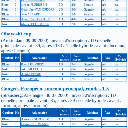
Noir
0
Jeroen JEURISSEN
3D
2/6
Perdue
n/a
n/a
Noir
0
Geert-Jan VAN OPDORP
2D
3/6
Gagnée
n/a
n/a
Blanc
0
Jean ALLARD
3D
3/6
Perdue
n/a
n/a
Blanc
0
Arend_Van OOSTEN
1D
4/6
Gagnée
n/a
n/a
Noir
0
Marcel BLOEMENA
3D
2/6
Gagnée
n/a
n/a
Obayashi cup
(Amsterdam, 09-09-2000) niveau d'inscription : 1D (échelle
principale : avant : 89, après : 133 / échelle hybride : avant : Inconnu,
après : Inconnu)
Son
Son
Var
Couleur
Hd
Adversaire
Résultat
Var
niveau
score
Hybride
Blanc
0
Pascal HUYBERS
1D
3/4
Gagnée
n/a
n/a
Noir
0
John MCLEOD
2D
0/4
Gagnée
n/a
n/a
Noir
0
A. ANONYME
3D
0/4
Gagnée
n/a
n/a
Blanc
0
Nico SPRUIT
3D
2/4
Perdue
n/a
n/a
Congrès Européen, tournoi principal, rondes 1-5
(Strausberg, Allemagne, 30-07-2000) niveau d'inscription : 1D
(échelle principale : avant : 35, après : 89 / échelle hybride : avant :
Inconnu, après : Inconnu)
Son
Son
Var
Couleur
Hd
Adversaire
Résultat
Var
niveau
score
Hybride
Blanc
0
Alexandr SUPONEV
1D
2/5
Gagnée
n/a
n/a
Noir
0
Norbert NEUMANN
2D
1/5
Gagnée
n/a
n/a