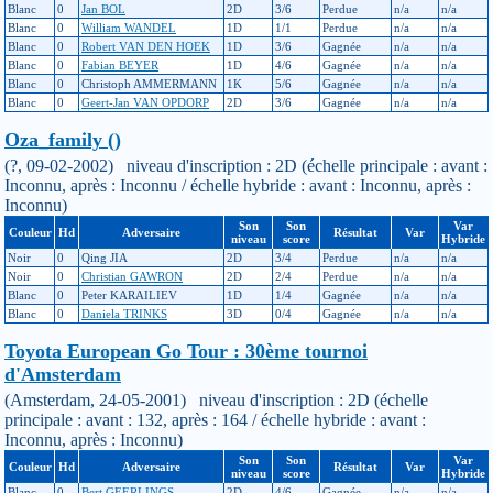
Blanc
0
Jan BOL
2D
3/6
Perdue
n/a
n/a
Blanc
0
William WANDEL
1D
1/1
Perdue
n/a
n/a
Blanc
0
Robert VAN DEN HOEK
1D
3/6
Gagnée
n/a
n/a
Blanc
0
Fabian BEYER
1D
4/6
Gagnée
n/a
n/a
Blanc
0
Christoph AMMERMANN
1K
5/6
Gagnée
n/a
n/a
Blanc
0
Geert-Jan VAN OPDORP
2D
3/6
Gagnée
n/a
n/a
Oza_family ()
(?, 09-02-2002) niveau d'inscription : 2D (échelle principale : avant :
Inconnu, après : Inconnu / échelle hybride : avant : Inconnu, après :
Inconnu)
Son
Son
Var
Couleur
Hd
Adversaire
Résultat
Var
niveau
score
Hybride
Noir
0
Qing JIA
2D
3/4
Perdue
n/a
n/a
Noir
0
Christian GAWRON
2D
2/4
Perdue
n/a
n/a
Blanc
0
Peter KARAILIEV
1D
1/4
Gagnée
n/a
n/a
Blanc
0
Daniela TRINKS
3D
0/4
Gagnée
n/a
n/a
Toyota European Go Tour : 30ème tournoi
d'Amsterdam
(Amsterdam, 24-05-2001) niveau d'inscription : 2D (échelle
principale : avant : 132, après : 164 / échelle hybride : avant :
Inconnu, après : Inconnu)
Son
Son
Var
Couleur
Hd
Adversaire
Résultat
Var
niveau
score
Hybride
Blanc
0
Bert GEERLINGS
2D
4/6
Gagnée
n/a
n/a