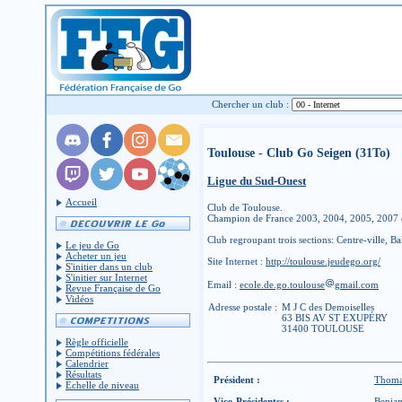
Chercher un club :
Toulouse - Club Go Seigen (31To)
Ligue du Sud-Ouest
Accueil
Club de Toulouse.
Champion de France 2003, 2004, 2005, 2007 
Club regroupant trois sections: Centre-ville, B
Le jeu de Go
Acheter un jeu
Site Internet :
http://toulouse.jeudego.org/
S'initier dans un club
S'initier sur Internet
Email :
ecole.de.go.toulouse
gmail.com
Revue Française de Go
Vidéos
Adresse postale :
M J C des Demoiselles
63 BIS AV ST EXUPÉRY
31400 TOULOUSE
Règle officielle
Compétitions fédérales
Calendrier
Résultats
Président :
Thom
Échelle de niveau
Vice-Présidentss :
Benj