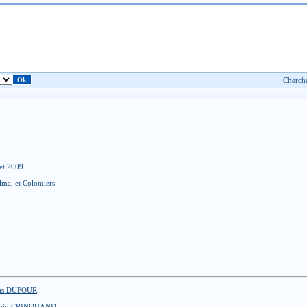
et 2009
alma, et Colomiers
as DUFOUR
amin CRINQUAND