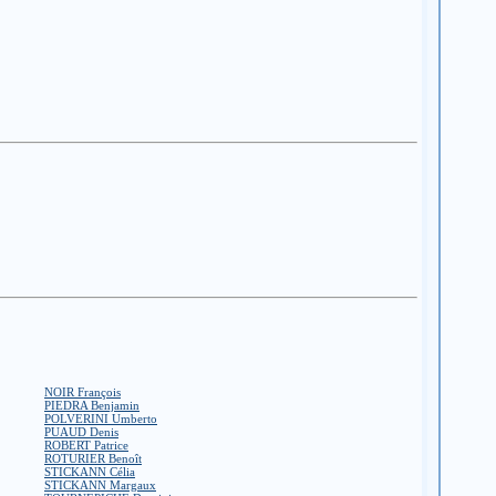
NOIR François
PIEDRA Benjamin
POLVERINI Umberto
PUAUD Denis
ROBERT Patrice
ROTURIER Benoît
STICKANN Célia
STICKANN Margaux