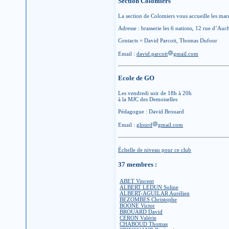
Section Colomiers
La section de Colomiers vous accueille les mard
Adresse : brasserie les 6 nations, 12 rue d’A
Contacts = David Parcoit, Thomas Dufour
Email :
david.parcoit
gmail.com
Ecole de GO
Les vendredi soir de 18h à 20h
à la MJC des Demoiselles
Pédagogue : David Brouard
Email :
glourd
gmail.com
Échelle de niveau pour ce club
37 membres :
ABET Vincent
ALBERT LEDUN Soline
ALBERT-AGUILAR Aurélien
BEZOMBES Christophe
BOONE Victor
BROUARD David
CERON Valérie
CHABOUD Thomas