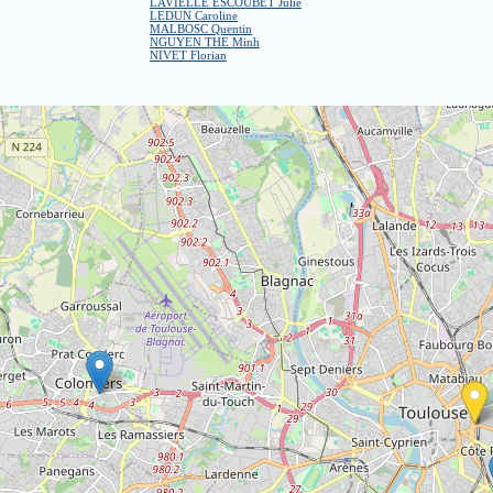
LAVIELLE ESCOUBET Julie
LEDUN Caroline
MALBOSC Quentin
NGUYEN THE Minh
NIVET Florian