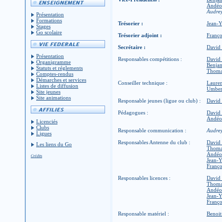
Andéo
Audre
Présentation
Formations
Trésorier :
Jean-
Stages
Go scolaire
Trésorier adjoint :
Franç
Secrétaire :
Davi
Présentation
Responsables compétitions :
Davi
Organigramme
Benj
Statuts et réglements
Thom
Comptes-rendus
Démarches et services
Conseiller technique :
Laure
Listes de diffusion
Umber
Site jeunes
Site animations
Responsable jeunes (ligue ou club) :
Davi
Pédagogues :
Davi
Andéo
Licenciés
Clubs
Responsable communication :
Audre
Ligues
Responsables Antenne du club :
Davi
Les liens du Go
Thom
Andéo
Crédits
Jean-
Franç
Responsables licences :
Davi
Thom
Andéo
Jean-
Franç
Responsable matériel :
Benoi