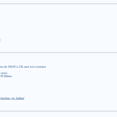
/
oirs de 20h30 à 23h sauf avis contraire
e mois
1130 Balma
p/section_go_balma/