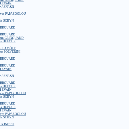
l EVAIN
y PENAZZI
Yves PAPAZOGLOU
ois SCHYN
d BROUARD
d BROUARD
amin CRINQUAND
as DUFOUR
nt LAMÔLE
to POLVERINI
d BROUARD
d BROUARD
l EVAIN
y PENAZZI
d BROUARD
as DUFOUR
l EVAIN
Yves PAPAZOGLOU
ois SCHYN
d BROUARD
as DUFOUR
l EVAIN
Yves PAPAZOGLOU
ois SCHYN
t BONETTI