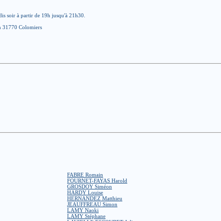
is soir à partir de 19h jusqu'à 21h30.
uch 31770 Colomiers
FABRE Romain
FOURNET-FAYAS Harold
GROSDOY Siméon
HARDY Louise
HERNANDEZ Matthieu
JEAUFFREAU Simon
LAMY Naoki
LAMY Stéphane