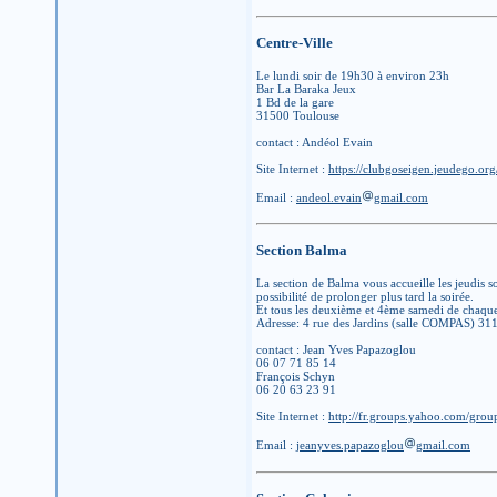
Centre-Ville
Le lundi soir de 19h30 à environ 23h
Bar La Baraka Jeux
1 Bd de la gare
31500 Toulouse
contact : Andéol Evain
Site Internet :
https://clubgoseigen.jeudego.org
Email :
andeol.evain
gmail.com
Section Balma
La section de Balma vous accueille les jeudis s
possibilité de prolonger plus tard la soirée.
Et tous les deuxième et 4ème samedi de chaqu
Adresse: 4 rue des Jardins (salle COMPAS) 3
contact : Jean Yves Papazoglou
06 07 71 85 14
François Schyn
06 20 63 23 91
Site Internet :
http://fr.groups.yahoo.com/grou
Email :
jeanyves.papazoglou
gmail.com