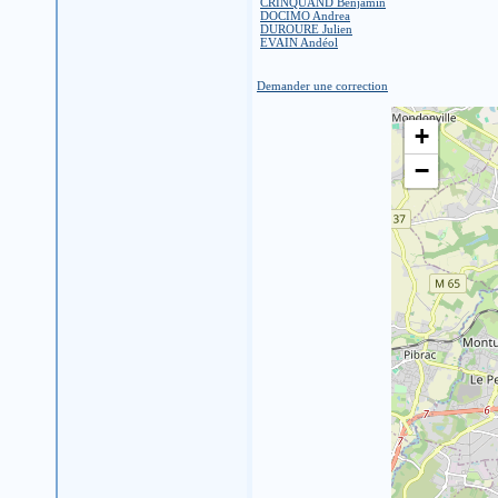
CRINQUAND Benjamin
DOCIMO Andrea
DUROURE Julien
EVAIN Andéol
Demander une correction
+
−