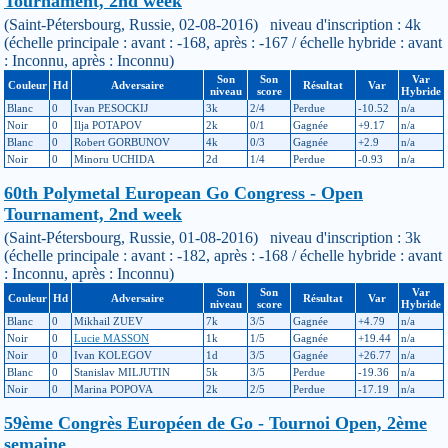
Tournament, 2nd week
(Saint-Pétersbourg, Russie, 02-08-2016) niveau d'inscription : 4k
(échelle principale : avant : -168, après : -167 / échelle hybride : avant
: Inconnu, après : Inconnu)
Son
Son
Var
Couleur
Hd
Adversaire
Résultat
Var
niveau
score
Hybride
Blanc
0
Ivan PESOCKIJ
3k
2/4
Perdue
-10.52
n/a
Noir
0
Ilja POTAPOV
2k
0/1
Gagnée
+9.17
n/a
Blanc
0
Robert GORBUNOV
4k
0/3
Gagnée
+2.9
n/a
Noir
0
Minoru UCHIDA
2d
1/4
Perdue
-0.93
n/a
60th Polymetal European Go Congress - Open
Tournament, 2nd week
(Saint-Pétersbourg, Russie, 01-08-2016) niveau d'inscription : 3k
(échelle principale : avant : -182, après : -168 / échelle hybride : avant
: Inconnu, après : Inconnu)
Son
Son
Var
Couleur
Hd
Adversaire
Résultat
Var
niveau
score
Hybride
Blanc
0
Mikhail ZUEV
7k
3/5
Gagnée
+4.79
n/a
Noir
0
Lucie MASSON
1k
1/5
Gagnée
+19.44
n/a
Noir
0
Ivan KOLEGOV
1d
3/5
Gagnée
+26.77
n/a
Blanc
0
Stanislav MILJUTIN
5k
3/5
Perdue
-19.36
n/a
Noir
0
Marina POPOVA
2k
2/5
Perdue
-17.19
n/a
59ème Congrès Européen de Go - Tournoi Open, 2ème
semaine