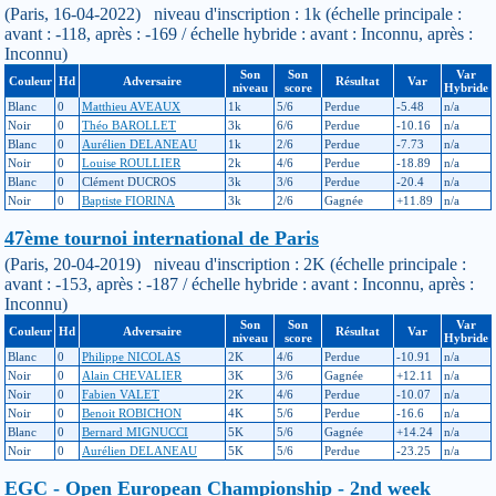
(Paris, 16-04-2022) niveau d'inscription : 1k (échelle principale :
avant : -118, après : -169 / échelle hybride : avant : Inconnu, après :
Inconnu)
Son
Son
Var
Couleur
Hd
Adversaire
Résultat
Var
niveau
score
Hybride
Blanc
0
Matthieu AVEAUX
1k
5/6
Perdue
-5.48
n/a
Noir
0
Théo BAROLLET
3k
6/6
Perdue
-10.16
n/a
Blanc
0
Aurélien DELANEAU
1k
2/6
Perdue
-7.73
n/a
Noir
0
Louise ROULLIER
2k
4/6
Perdue
-18.89
n/a
Blanc
0
Clément DUCROS
3k
3/6
Perdue
-20.4
n/a
Noir
0
Baptiste FIORINA
3k
2/6
Gagnée
+11.89
n/a
47ème tournoi international de Paris
(Paris, 20-04-2019) niveau d'inscription : 2K (échelle principale :
avant : -153, après : -187 / échelle hybride : avant : Inconnu, après :
Inconnu)
Son
Son
Var
Couleur
Hd
Adversaire
Résultat
Var
niveau
score
Hybride
Blanc
0
Philippe NICOLAS
2K
4/6
Perdue
-10.91
n/a
Noir
0
Alain CHEVALIER
3K
3/6
Gagnée
+12.11
n/a
Noir
0
Fabien VALET
2K
4/6
Perdue
-10.07
n/a
Noir
0
Benoit ROBICHON
4K
5/6
Perdue
-16.6
n/a
Blanc
0
Bernard MIGNUCCI
5K
5/6
Gagnée
+14.24
n/a
Noir
0
Aurélien DELANEAU
5K
5/6
Perdue
-23.25
n/a
EGC - Open European Championship - 2nd week