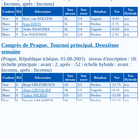
: Inconnu, après : Inconnu)
Son
Son
Var
Couleur
Hd
Adversaire
Résultat
Var
niveau
score
Hybride
Noir
0
Roel_van KOLLEM
2k
2/4
Gagnée
+6.81
n/a
Blanc
0
Irina DAVIS
1k
2/4
Perdue
-5.75
n/a
Noir
0
Teake HAAGSMA
2k
2/4
Gagnée
+6.65
n/a
Blanc
0
Ger HAGEMAN
1d
2/4
Perdue
-2.92
n/a
Congrès de Prague. Tournoi principal. Deuxième
semaine
(Prague, République tchèque, 01-08-2005) niveau d'inscription : 1K
(échelle principale : avant : 2, après : -52 / échelle hybride : avant :
Inconnu, après : Inconnu)
Son
Son
Var
Couleur
Hd
Adversaire
Résultat
Var
niveau
score
Hybride
Noir
0
Birgit OHLENBUSCH
1D
3/5
Perdue
-11.75
n/a
Blanc
0
Alain CHEVALIER
1K
2/5
Gagnée
+4.14
n/a
Blanc
0
Volker WILKEN
1D
2/5
Perdue
-15.09
n/a
Noir
0
Satoshi SAKASHITA
1K
2/5
Perdue
-15.32
n/a
Blanc
0
Masaru NARITA
1K
2/3
Perdue
-15.55
n/a
Tournoi de Paris - Finale Toyota Tour
(Paris2004, 10-04-2004) niveau d'inscription : 1K (échelle
principale : avant : -7, après : 2 / échelle hybride : avant : Inconnu,
après : Inconnu)