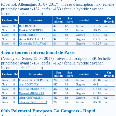
(Oberhof, Allemagne, 31-07-2017) niveau d'inscription : 3k (échelle
principale : avant : -152, après : -153 / échelle hybride : avant :
Inconnu, après : Inconnu)
Son
Son
Var
Couleur
Hd
Adversaire
Résultat
Var
niveau
score
Hybride
Blanc
0
Rolf BENSEL
3k
1/5
Perdue
-21.55
n/a
Noir
0
Florian BORCHERS
3k
3/5
Perdue
-19.75
n/a
Blanc
0
Stefan REISER
3k
3/5
Gagnée
+14.7
n/a
Noir
0
Aarne KASSARGIAN
3k
3/5
Gagnée
+12.3
n/a
Blanc
0
Christophe MALAVASI
3k
4/5
Gagnée
+13.27
n/a
45ème tournoi international de Paris
(Neuilly-sur-Seine, 15-04-2017) niveau d'inscription : 3K (échelle
principale : avant : -167, après : -152 / échelle hybride : avant :
Inconnu, après : Inconnu)
Son
Son
Var
Couleur
Hd
Adversaire
Résultat
Var
niveau
score
Hybride
Blanc
0
Frederic BERTHOMIER
2K
2/6
Perdue
-11.46
n/a
Noir
0
Jean SOUCHAY
4K
3/6
Gagnée
+9.21
n/a
Blanc
0
Corentin BERTIGNAC
3K
3/6
Gagnée
+13.54
n/a
Noir
0
Bernard MIGNUCCI
3K
3/6
Gagnée
+10.69
n/a
Noir
0
Alain CHEVALIER
4K
3/6
Gagnée
+8.57
n/a
Blanc
0
Thomas ESCRIHUELA
2K
2/4
Perdue
-15.08
n/a
60th Polymetal European Go Congress - Rapid