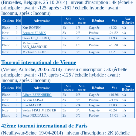
(Bruxelles, Belgique, 25-10-2014) niveau d'inscription : 4k (échelle
principale : avant : -125, après : -161 / échelle hybride : avant :
Inconnu, après : Inconnu)
Son
Son
Var
Couleur
Hd
Adversaire
Résultat
Var
niveau
score
Hybride
Blanc
0
Kris BOYEN
4k
1/3
Gagnée
+4.22
n/a
Noir
0
Bernard FRANK
3k
2/5
Perdue
-24.52
n/a
Noir
0
Steve DE_CLERCQ
6k
3/5
Gagnée
+1.93
n/a
Mohammed
Blanc
0
2k
1/5
Perdue
-20.38
n/a
BEN_MASSOUD
Noir
0
Michael SILCHER
6k
3/5
Gagnée
+2.21
n/a
Tournoi international de Vienne
(Vienne, Autriche, 20-06-2014) niveau d'inscription : 3k (échelle
principale : avant : -117, après : -125 / échelle hybride : avant :
Inconnu, après : Inconnu)
Son
Son
Var
Couleur
Hd
Adversaire
Résultat
Var
niveau
score
Hybride
Blanc
0
Alfred EFFENBERG
2k
0/3
Gagnée
+19.96
n/a
Noir
0
Bulcsu FAJSZI
3k
3/5
Perdue
-21.65
n/a
Blanc
0
Lisa MAYER
5k
2/4
Gagnée
+2.83
n/a
Noir
0
Stefan FISCHMEISTER
3k
3/5
Gagnée
+8.24
n/a
Blanc
0
Peter NEUBAUER
2k
3/5
Perdue
-17.01
n/a
42ème tournoi international de Paris
(Neuilly-sur-Seine, 19-04-2014) niveau d'inscription : 2K (échelle