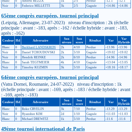
Blanc
0
Alberto REZZA
1k
2/5
Perdue
-12.1
-12.1
Noir
0
Federico MILLETTI
3k
2/5
Gagnée
+14.86
+14.86
65ème congrès européen, tournoi principal
(Leipzig, Allemagne, 23-07-2023) niveau d'inscription : 2k (échelle
principale : avant : -183, après : -162 / échelle hybride : avant : -183,
après : -162)
Son
Son
Var
Couleur
Hd
Adversaire
Résultat
Var
niveau
score
Hybride
Blanc
0
Burkhard LANDSKRON
2k
4/10
Perdue
-13.96
-13.96
Noir
0
Daniel TCHOUDOVSKI
2k
5/10
Gagnée
+19.02
+19.02
Noir
0
Hendrik REINKE
2k
6/10
Perdue
-14.96
-14.96
Blanc
0
Sarah TEGTMEIER
4k
4/10
Gagnée
+13.04
+13.05
Noir
0
Timofey KUZMIN
3k
5/10
Gagnée
+18.16
+18.17
64ème congrès européen, tournoi principal
(Vatra Dornei, Roumanie, 24-07-2022) niveau d'inscription : 1k
(échelle principale : avant : -169, après : -183 / échelle hybride : avant
: -169, après : -183)
Son
Son
Var
Couleur
Hd
Adversaire
Résultat
Var
niveau
score
Hybride
Blanc
0
Roko CRVELIN
3k
7/10
Perdue
-13.29
-13.29
Noir
0
Hyanshee KIM
2d
1/10
Gagnée
+11.03
+11.03
Blanc
0
Michael DREWITZ
1k
5/10
Perdue
-11.6
-11.6
49ème tournoi international de Paris