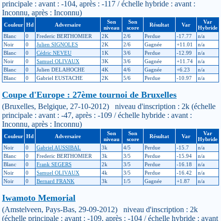
principale : avant : -104, après : -117 / échelle hybride : avant :
Inconnu, après : Inconnu)
Son
Son
Var
Couleur
Hd
Adversaire
Résultat
Var
niveau
score
Hybride
Blanc
0
Frederic BERTHOMIER
2K
2/6
Perdue
-17.77
n/a
Noir
0
Julien SIGNOLES
2K
2/6
Gagnée
+11.01
n/a
Blanc
0
Cédric NEVEU
1K
3/6
Perdue
-12.99
n/a
Noir
0
Samuel OLIVAUX
3K
3/6
Gagnée
+11.74
n/a
Blanc
0
Julien DELAHOCHE
4K
4/6
Gagnée
+6.23
n/a
Blanc
0
Gabriel EUSTACHE
2K
5/6
Perdue
-10.97
n/a
Coupe d'Europe : 27ème tournoi de Bruxelles
(Bruxelles, Belgique, 27-10-2012) niveau d'inscription : 2k (échelle
principale : avant : -47, après : -109 / échelle hybride : avant :
Inconnu, après : Inconnu)
Son
Son
Var
Couleur
Hd
Adversaire
Résultat
Var
niveau
score
Hybride
Noir
0
Gabriel AUSSIBAL
3k
4/5
Perdue
-15.7
n/a
Blanc
0
Frederic BERTHOMIER
3k
3/5
Perdue
-15.94
n/a
Blanc
0
Frank SEGERS
2k
3/5
Perdue
-16.18
n/a
Noir
0
Samuel OLIVAUX
4k
3/5
Perdue
-16.42
n/a
Noir
0
Bernard FRANK
3k
1/5
Gagnée
+1.87
n/a
Iwamoto Memorial
(Amstelveen, Pays-Bas, 29-09-2012) niveau d'inscription : 2k
(échelle principale : avant : -109, après : -104 / échelle hybride : avant