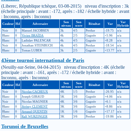
(Liberec, République tchèque, 03-08-2015) niveau d'inscription : 3k
(échelle principale : avant : -172, après : -182 / échelle hybride : avant
: Inconnu, après : Inconnu)
Son
Son
Var
Couleur
Hd
Adversaire
Résultat
Var
niveau
score
Hybride
Noir
0
Manuel JACOBSEN
3k
4/5
Perdue
-19.75
n/a
Blanc
0
Vivien BRAÏDA
4k
2/5
Gagnée
+5.96
n/a
Blanc
0
Ladislav PALENCAR
4k
4/5
Gagnée
+8.28
n/a
Noir
0
Jonathan STEINBUCH
4k
4/5
Perdue
-18.54
n/a
Blanc
0
Tomas LUBER
3k
2/5
Gagnée
+13.77
n/a
43ème tournoi international de Paris
(Neuilly-sur-Seine, 04-04-2015) niveau d'inscription : 4K (échelle
principale : avant : -161, après : -172 / échelle hybride : avant :
Inconnu, après : Inconnu)
Son
Son
Var
Couleur
Hd
Adversaire
Résultat
Var
niveau
score
Hybride
Noir
0
Nicolas CACHEUX
4K
1/5
Perdue
-26.95
n/a
Blanc
0
Joseph GIRAUD
5K
3/6
Gagnée
+4.06
n/a
Noir
0
Nicolas MAGNIER
4K
3/6
Gagnée
+6.1
n/a
Blanc
0
Jérémy CLEMENT
3K
3/6
Gagnée
+8.86
n/a
Blanc
0
Arnaud QUENTIN
1K
1/6
Gagnée
+17.17
n/a
Blanc
0
Ralf WURZINGER
3K
3/6
Perdue
-19.86
n/a
Torunoi de Bruxelles