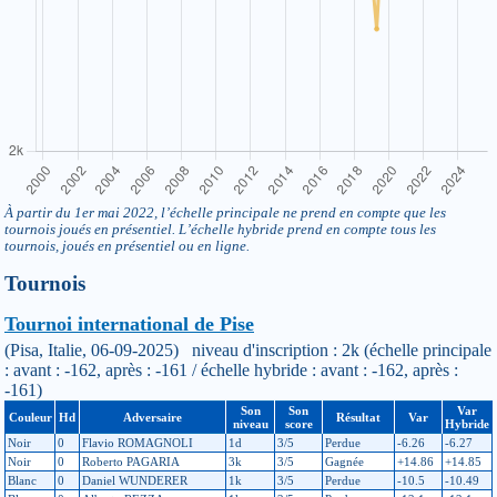
À partir du 1er mai 2022, l’échelle principale ne prend en compte que les
tournois joués en présentiel. L’échelle hybride prend en compte tous les
tournois, joués en présentiel ou en ligne.
Tournois
Tournoi international de Pise
(Pisa, Italie, 06-09-2025) niveau d'inscription : 2k (échelle principale
: avant : -162, après : -161 / échelle hybride : avant : -162, après :
-161)
Son
Son
Var
Couleur
Hd
Adversaire
Résultat
Var
niveau
score
Hybride
Noir
0
Flavio ROMAGNOLI
1d
3/5
Perdue
-6.26
-6.27
Noir
0
Roberto PAGARIA
3k
3/5
Gagnée
+14.86
+14.85
Blanc
0
Daniel WUNDERER
1k
3/5
Perdue
-10.5
-10.49