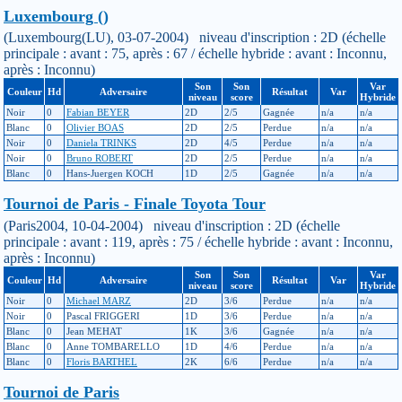
Luxembourg ()
(Luxembourg(LU), 03-07-2004) niveau d'inscription : 2D (échelle
principale : avant : 75, après : 67 / échelle hybride : avant : Inconnu,
après : Inconnu)
Son
Son
Var
Couleur
Hd
Adversaire
Résultat
Var
niveau
score
Hybride
Noir
0
Fabian BEYER
2D
2/5
Gagnée
n/a
n/a
Blanc
0
Olivier BOAS
2D
2/5
Perdue
n/a
n/a
Noir
0
Daniela TRINKS
2D
4/5
Perdue
n/a
n/a
Noir
0
Bruno ROBERT
2D
2/5
Perdue
n/a
n/a
Blanc
0
Hans-Juergen KOCH
1D
2/5
Gagnée
n/a
n/a
Tournoi de Paris - Finale Toyota Tour
(Paris2004, 10-04-2004) niveau d'inscription : 2D (échelle
principale : avant : 119, après : 75 / échelle hybride : avant : Inconnu,
après : Inconnu)
Son
Son
Var
Couleur
Hd
Adversaire
Résultat
Var
niveau
score
Hybride
Noir
0
Michael MARZ
2D
3/6
Perdue
n/a
n/a
Noir
0
Pascal FRIGGERI
1D
3/6
Perdue
n/a
n/a
Blanc
0
Jean MEHAT
1K
3/6
Gagnée
n/a
n/a
Blanc
0
Anne TOMBARELLO
1D
4/6
Perdue
n/a
n/a
Blanc
0
Floris BARTHEL
2K
6/6
Perdue
n/a
n/a
Tournoi de Paris