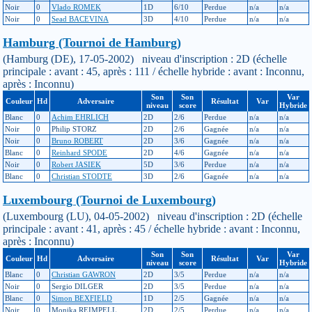
Noir
0
Vlado ROMEK
1D
6/10
Perdue
n/a
n/a
Noir
0
Sead BACEVINA
3D
4/10
Perdue
n/a
n/a
Hamburg (Tournoi de Hamburg)
(Hamburg (DE), 17-05-2002) niveau d'inscription : 2D (échelle
principale : avant : 45, après : 111 / échelle hybride : avant : Inconnu,
après : Inconnu)
Son
Son
Var
Couleur
Hd
Adversaire
Résultat
Var
niveau
score
Hybride
Blanc
0
Achim EHRLICH
2D
2/6
Perdue
n/a
n/a
Noir
0
Philip STORZ
2D
2/6
Gagnée
n/a
n/a
Noir
0
Bruno ROBERT
2D
3/6
Gagnée
n/a
n/a
Blanc
0
Reinhard SPODE
2D
4/6
Gagnée
n/a
n/a
Noir
0
Robert JASIEK
5D
3/6
Perdue
n/a
n/a
Blanc
0
Christian STODTE
3D
2/6
Gagnée
n/a
n/a
Luxembourg (Tournoi de Luxembourg)
(Luxembourg (LU), 04-05-2002) niveau d'inscription : 2D (échelle
principale : avant : 41, après : 45 / échelle hybride : avant : Inconnu,
après : Inconnu)
Son
Son
Var
Couleur
Hd
Adversaire
Résultat
Var
niveau
score
Hybride
Blanc
0
Christian GAWRON
2D
3/5
Perdue
n/a
n/a
Noir
0
Sergio DILGER
2D
3/5
Perdue
n/a
n/a
Blanc
0
Simon BEXFIELD
1D
2/5
Gagnée
n/a
n/a
Noir
0
Monika REIMPELL
2D
2/5
Perdue
n/a
n/a