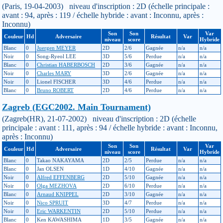
(Paris, 19-04-2003) niveau d'inscription : 2D (échelle principale :
avant : 94, après : 119 / échelle hybride : avant : Inconnu, après :
Inconnu)
Son
Son
Var
Couleur
Hd
Adversaire
Résultat
Var
niveau
score
Hybride
Blanc
0
Juergen MEYER
2D
2/6
Gagnée
n/a
n/a
Noir
0
Song-Ryeol LEE
3D
5/6
Perdue
n/a
n/a
Blanc
0
Christian HABERBOSCH
2D
3/6
Gagnée
n/a
n/a
Noir
0
Charles MARY
3D
2/6
Gagnée
n/a
n/a
Noir
0
Lionel FISCHER
3D
4/6
Perdue
n/a
n/a
Blanc
0
Bruno ROBERT
2D
4/6
Perdue
n/a
n/a
Zagreb (EGC2002. Main Tournament)
(Zagreb(HR), 21-07-2002) niveau d'inscription : 2D (échelle
principale : avant : 111, après : 94 / échelle hybride : avant : Inconnu,
après : Inconnu)
Son
Son
Var
Couleur
Hd
Adversaire
Résultat
Var
niveau
score
Hybride
Blanc
0
Takao NAKAYAMA
2D
2/5
Perdue
n/a
n/a
Blanc
0
Jan OLSEN
1D
4/10
Gagnée
n/a
n/a
Noir
0
Alfred EFFENBERG
2D
5/10
Gagnée
n/a
n/a
Noir
0
Olga MEZHOVA
2D
6/10
Perdue
n/a
n/a
Blanc
0
Arnaud KNIPPEL
2D
3/10
Gagnée
n/a
n/a
Noir
0
Nico SPRUIT
3D
4/7
Perdue
n/a
n/a
Noir
0
Eric WARKENTIN
2D
5/10
Perdue
n/a
n/a
Blanc
0
Ken KAWASHIMA
1D
3/5
Gagnée
n/a
n/a