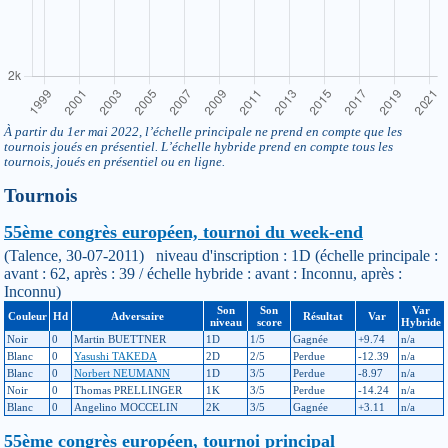
À partir du 1er mai 2022, l’échelle principale ne prend en compte que les
tournois joués en présentiel. L’échelle hybride prend en compte tous les
tournois, joués en présentiel ou en ligne.
Tournois
55ème congrès européen, tournoi du week-end
(Talence, 30-07-2011) niveau d'inscription : 1D (échelle principale :
avant : 62, après : 39 / échelle hybride : avant : Inconnu, après :
Inconnu)
Son
Son
Var
Couleur
Hd
Adversaire
Résultat
Var
niveau
score
Hybride
Noir
0
Martin BUETTNER
1D
1/5
Gagnée
+9.74
n/a
Blanc
0
Yasushi TAKEDA
2D
2/5
Perdue
-12.39
n/a
Blanc
0
Norbert NEUMANN
1D
3/5
Perdue
-8.97
n/a
Noir
0
Thomas PRELLINGER
1K
3/5
Perdue
-14.24
n/a
Blanc
0
Angelino MOCCELIN
2K
3/5
Gagnée
+3.11
n/a
55ème congrès européen, tournoi principal