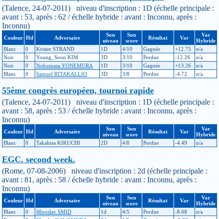
(Talence, 24-07-2011) niveau d'inscription : 1D (échelle principale :
avant : 53, après : 62 / échelle hybride : avant : Inconnu, après :
Inconnu)
Son
Son
Var
Couleur
Hd
Adversaire
Résultat
Var
niveau
score
Hybride
Blanc
0
Krister STRAND
1D
4/10
Gagnée
+12.75
n/a
Noir
0
Young_Soon KIM
3D
3/10
Perdue
-12.26
n/a
Noir
0
Nobumasa YONEMURA
1D
3/10
Gagnée
+13.26
n/a
Blanc
0
Samuel RITAKALLIO
3D
3/8
Perdue
-4.72
n/a
55ème congrès européen, tournoi rapide
(Talence, 24-07-2011) niveau d'inscription : 1D (échelle principale :
avant : 58, après : 53 / échelle hybride : avant : Inconnu, après :
Inconnu)
Son
Son
Var
Couleur
Hd
Adversaire
Résultat
Var
niveau
score
Hybride
Blanc
0
Takahisa KIKUCHI
2D
4/8
Perdue
-4.49
n/a
EGC. second week.
(Rome, 07-08-2006) niveau d'inscription : 2d (échelle principale :
avant : 81, après : 58 / échelle hybride : avant : Inconnu, après :
Inconnu)
Son
Son
Var
Couleur
Hd
Adversaire
Résultat
Var
niveau
score
Hybride
Blanc
0
Miroslav SMID
1d
4/5
Perdue
-8.68
n/a