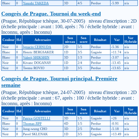
Blanc
0
Yasushi TAKEDA
3D
4/5
Perdue
-5.99
n/a
Congrès de Prague. Tournoi du week-end
(Prague, République tchèque, 30-07-2005) niveau d'inscription : 2D
(échelle principale : avant : 100, après : 76 / échelle hybride : avant :
Inconnu, après : Inconnu)
Son
Son
Var
Couleur
Hd
Adversaire
Résultat
Var
niveau
score
Hybride
Noir
0
Ignacio CERNUDA
2D
5/5
Perdue
-5.36
n/a
Blanc
0
Henric BERGSAKER
1D
3/5
Gagnée
+11.74
n/a
Blanc
0
Valerij SHIKSHIN
3D
1/3
Perdue
-3.07
n/a
Noir
0
Kivanc DOGANAY
1D
2/4
Perdue
-13.45
n/a
Noir
0
Teemu ROVIO
1D
3/5
Perdue
-13.65
n/a
Congrès de Prague. Tournoi principal. Première
semaine
(Prague, République tchèque, 24-07-2005) niveau d'inscription : 2D
(échelle principale : avant : 67, après : 100 / échelle hybride : avant :
Inconnu, après : Inconnu)
Son
Son
Var
Couleur
Hd
Adversaire
Résultat
Var
niveau
score
Hybride
Noir
0
Patrice GOSTELLI
3D
1/5
Gagnée
+26
n/a
Blanc
0
Thomas JIPP
4D
1/5
Perdue
-0.91
n/a
Noir
0
Jung-wung CHO
3D
2/5
Perdue
-5.18
n/a
Noir
0
Pavel SKLENAK
1D
3/5
Gagnée
+13.49
n/a