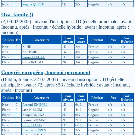
Noir
0
Regina QUEST
1D
2/5
Gagnée
n/a
n/a
Oza_family ()
(?, 09-02-2002) niveau d'inscription : 1D (échelle principale : avant :
Inconnu, après : Inconnu / échelle hybride : avant : Inconnu, après :
Inconnu)
Son
Son
Var
Couleur
Hd
Adversaire
Résultat
Var
niveau
score
Hybride
Noir
0
Xi HE
1D
2/4
Perdue
n/a
n/a
Noir
0
Eric PARE
1K
3/4
Perdue
n/a
n/a
Blanc
0
Baron ALLDAY
1D
1/4
Gagnée
n/a
n/a
Blanc
0
Els BUNTSMA
2K
3/4
Gagnée
n/a
n/a
Congrès européen, tournoi permanent
(Dublin, Irlande, 22-07-2001) niveau d'inscription : 1D (échelle
principale : avant : 72, après : 53 / échelle hybride : avant : Inconnu,
après : Inconnu)
Son
Son
Var
Couleur
Hd
Adversaire
Résultat
Var
niveau
score
Hybride
Noir
0
Arnaud KNIPPEL
1D
6/10
Perdue
n/a
n/a
Blanc
0
Jaap K BLOM
1D
4/10
Gagnée
n/a
n/a
Blanc
0
Kenji TANAKA
2D
0/3
Gagnée
n/a
n/a
Blanc
0
Louise BREMNER
2D
2/10
Perdue
n/a
n/a
Noir
0
Ernst KLOOS
1D
6/10
Perdue
n/a
n/a
Blanc
0
Etienne SERRES
1D
2/5
Gagnée
n/a
n/a