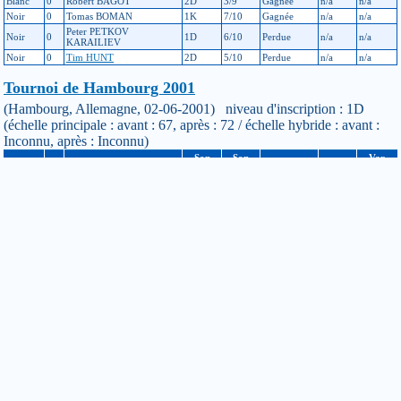
Blanc
0
Robert BAGOT
2D
3/9
Gagnée
n/a
n/a
Noir
0
Tomas BOMAN
1K
7/10
Gagnée
n/a
n/a
Peter PETKOV
Noir
0
1D
6/10
Perdue
n/a
n/a
KARAILIEV
Noir
0
Tim HUNT
2D
5/10
Perdue
n/a
n/a
Tournoi de Hambourg 2001
(Hambourg, Allemagne, 02-06-2001) niveau d'inscription : 1D
(échelle principale : avant : 67, après : 72 / échelle hybride : avant :
Inconnu, après : Inconnu)
Son
Son
Var
Couleur
Hd
Adversaire
Résultat
Var
niveau
score
Hybride
Noir
0
Bernd LEWERENZ
1D
4/6
Gagnée
n/a
n/a
Blanc
0
Juergen REINFELD
2D
2/5
Gagnée
n/a
n/a
Noir
0
Joachim BEGGEROW
2D
4/6
Perdue
n/a
n/a
Blanc
0
Ralph TIEFENHALER
2D
3/6
Perdue
n/a
n/a
Blanc
0
Erich PRUMMER
1D
3/6
Gagnée
n/a
n/a
Noir
0
Soeren HEINRICH
2D
4/6
Perdue
n/a
n/a
Congrès Européen, tournoi principal, rondes 6-10
(Strausberg, Allemagne, 07-08-2000) niveau d'inscription : 1D
(échelle principale : avant : 67, après : 68 / échelle hybride : avant :
Inconnu, après : Inconnu)
Son
Son
Var
Couleur
Hd
Adversaire
Résultat
Var
niveau
score
Hybride
Noir
0
Kare JANTUNEN
2K
3/5
Perdue
n/a
n/a
Noir
0
Thomas HUBERT
2K
4/5
Gagnée
n/a
n/a