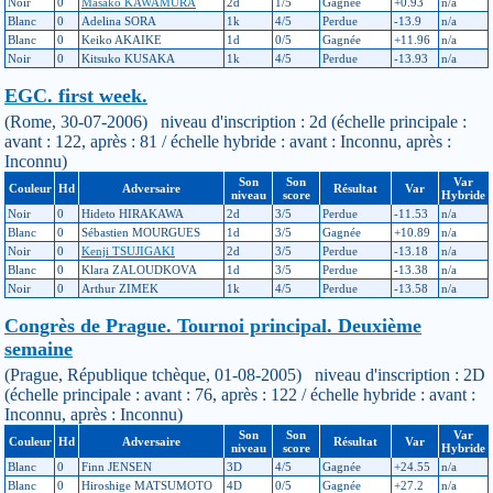
Noir
0
Masako KAWAMURA
2d
1/5
Gagnée
+0.93
n/a
Blanc
0
Adelina SORA
1k
4/5
Perdue
-13.9
n/a
Blanc
0
Keiko AKAIKE
1d
0/5
Gagnée
+11.96
n/a
Noir
0
Kitsuko KUSAKA
1k
4/5
Perdue
-13.93
n/a
EGC. first week.
(Rome, 30-07-2006) niveau d'inscription : 2d (échelle principale :
avant : 122, après : 81 / échelle hybride : avant : Inconnu, après :
Inconnu)
Son
Son
Var
Couleur
Hd
Adversaire
Résultat
Var
niveau
score
Hybride
Noir
0
Hideto HIRAKAWA
2d
3/5
Perdue
-11.53
n/a
Blanc
0
Sébastien MOURGUES
1d
3/5
Gagnée
+10.89
n/a
Noir
0
Kenji TSUJIGAKI
2d
3/5
Perdue
-13.18
n/a
Blanc
0
Klara ZALOUDKOVA
1d
3/5
Perdue
-13.38
n/a
Noir
0
Arthur ZIMEK
1k
4/5
Perdue
-13.58
n/a
Congrès de Prague. Tournoi principal. Deuxième
semaine
(Prague, République tchèque, 01-08-2005) niveau d'inscription : 2D
(échelle principale : avant : 76, après : 122 / échelle hybride : avant :
Inconnu, après : Inconnu)
Son
Son
Var
Couleur
Hd
Adversaire
Résultat
Var
niveau
score
Hybride
Blanc
0
Finn JENSEN
3D
4/5
Gagnée
+24.55
n/a
Blanc
0
Hiroshige MATSUMOTO
4D
0/5
Gagnée
+27.2
n/a