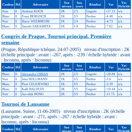
Son
Son
Var
Couleur
Hd
Adversaire
Résultat
Var
niveau
score
Hybride
Noir
0
Andreas KOCH
2K
2/5
Gagnée
+27.13
n/a
Blanc
0
Frans BERGISCH
1K
3/5
Perdue
-4.48
n/a
Noir
0
Harry WEERHEIJM
1K
2/4
Perdue
-4.73
n/a
Blanc
0
Satoshi SAKASHITA
1K
1/4
Perdue
-7.82
n/a
Congrès de Prague. Tournoi principal. Première
semaine
(Prague, République tchèque, 24-07-2005) niveau d'inscription : 2K
(échelle principale : avant : -267, après : -239 / échelle hybride : avant
: Inconnu, après : Inconnu)
Son
Son
Var
Couleur
Hd
Adversaire
Résultat
Var
niveau
score
Hybride
Blanc
0
Alexandra URBAN
2K
2/5
Gagnée
+28.84
n/a
Noir
0
Jana HOLLMANN
1K
3/5
Perdue
-3.6
n/a
Blanc
0
Piotr CELEJEWSKI
1K
3/5
Perdue
-5.39
n/a
Blanc
0
Kalli BALDUIN
3K
3/5
Gagnée
+19.44
n/a
Noir
0
Jun-shik HONG
2K
3/5
Perdue
-11.75
n/a
Tournoi de Lausanne
(Lausanne, Suisse, 11-06-2005) niveau d'inscription : 2K (échelle
principale : avant : -271, après : -267 / échelle hybride : avant :
Inconnu, après : Inconnu)
Son
Son
Var
Couleur
Hd
Adversaire
Résultat
Var
niveau
score
Hybride