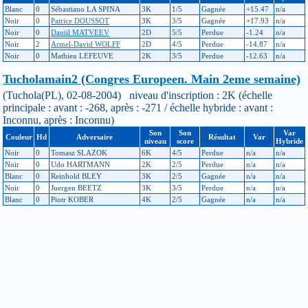
Blanc
0
Sébastiano LA SPINA
3K
1/5
Gagnée
+15.47
n/a
Noir
0
Patrice DOUSSOT
3K
3/5
Gagnée
+17.93
n/a
Noir
0
Daniil MATVEEV
2D
5/5
Perdue
-1.24
n/a
Noir
2
Armel-David WOLFF
2D
4/5
Perdue
-14.87
n/a
Noir
0
Mathieu LEFEUVE
2K
3/5
Perdue
-12.63
n/a
Tucholamain2 (Congres Europeen. Main 2eme semaine)
(Tuchola(PL), 02-08-2004) niveau d'inscription : 2K (échelle
principale : avant : -268, après : -271 / échelle hybride : avant :
Inconnu, après : Inconnu)
Son
Son
Var
Couleur
Hd
Adversaire
Résultat
Var
niveau
score
Hybride
Noir
0
Tomasz SLAZOK
6K
4/5
Perdue
n/a
n/a
Noir
0
Udo HARTMANN
2K
2/5
Perdue
n/a
n/a
Blanc
0
Reinhold BLEY
3K
2/5
Gagnée
n/a
n/a
Noir
0
Juergen BEETZ
3K
3/5
Perdue
n/a
n/a
Blanc
0
Piotr KOBER
4K
2/5
Gagnée
n/a
n/a
TucholaWE (Congres Européen WE)
(Tuchola, 31-07-2004) niveau d'inscription : 2K (échelle principale :
avant : -266, après : -268 / échelle hybride : avant : Inconnu, après :
Inconnu)
Son
Son
Var
Couleur
Hd
Adversaire
Résultat
Var
niveau
score
Hybride
Blanc
0
Jan_Willem JANSEN
2K
1/6
Gagnée
n/a
n/a
Noir
0
Harry WEERHEIJM
1K
2/6
Perdue
n/a
n/a