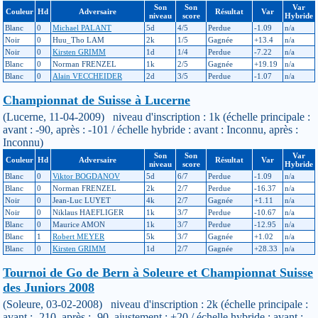
Son
Son
Var
Couleur
Hd
Adversaire
Résultat
Var
niveau
score
Hybride
Blanc
0
Michael PALANT
5d
4/5
Perdue
-1.09
n/a
Noir
0
Huu_Tho LAM
2k
1/5
Gagnée
+13.4
n/a
Noir
0
Kirsten GRIMM
1d
1/4
Perdue
-7.22
n/a
Blanc
0
Norman FRENZEL
1k
2/5
Gagnée
+19.19
n/a
Blanc
0
Alain VECCHEIDER
2d
3/5
Perdue
-1.07
n/a
Championnat de Suisse à Lucerne
(Lucerne, 11-04-2009) niveau d'inscription : 1k (échelle principale :
avant : -90, après : -101 / échelle hybride : avant : Inconnu, après :
Inconnu)
Son
Son
Var
Couleur
Hd
Adversaire
Résultat
Var
niveau
score
Hybride
Blanc
0
Viktor BOGDANOV
5d
6/7
Perdue
-1.09
n/a
Blanc
0
Norman FRENZEL
2k
2/7
Perdue
-16.37
n/a
Noir
0
Jean-Luc LUYET
4k
2/7
Gagnée
+1.11
n/a
Noir
0
Niklaus HAEFLIGER
1k
3/7
Perdue
-10.67
n/a
Blanc
0
Maurice AMON
1k
3/7
Perdue
-12.95
n/a
Blanc
1
Robert MEYER
5k
3/7
Gagnée
+1.02
n/a
Blanc
0
Kirsten GRIMM
1d
2/7
Gagnée
+28.33
n/a
Tournoi de Go de Bern à Soleure et Championnat Suisse
des Juniors 2008
(Soleure, 03-02-2008) niveau d'inscription : 2k (échelle principale :
avant : -210, après : -90, ajustement : +20 / échelle hybride : avant :