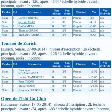
principale : avant : -126, après : -144 / échelle hybride : avant :
Inconnu, après : Inconnu)
Son
Son
Var
Couleur
Hd
Adversaire
Résultat
Var
niveau
score
Hybride
Blanc
0
Lorenz TRIPPEL
1d
2/5
Perdue
-3.8
n/a
Noir
0
Sylvain PRAZ
1d
3/5
Perdue
-4.63
n/a
Blanc
1
Guido MERK
5k
3/5
Gagnée
+3.08
n/a
Blanc
0
Thomas CHUNG
2d
2/5
Perdue
-2.52
n/a
Noir
0
Michael GRAEBER
1k
2/5
Perdue
-9.82
n/a
Tournoi de Zurich
(Zurich, Suisse, 27-09-2014) niveau d'inscription : 2k (échelle
principale : avant : -88, après : -126 / échelle hybride : avant :
Inconnu, après : Inconnu)
Son
Son
Var
Couleur
Hd
Adversaire
Résultat
Var
niveau
score
Hybride
Katarzyna
Blanc
0
1k
2/5
Perdue
-11.52
n/a
STRASZEWSKA
Blanc
2
Lucien JEANPRETRE
5k
1/4
Perdue
-15.65
n/a
Blanc
1
Peter THOMI
5k
2/5
Perdue
-15.03
n/a
?
0
Muster HANS
1k
0/1
Gagnée
+20.68
n/a
Noir
0
Kyrylo VEDENSKYI
2k
3/5
Perdue
-16.7
n/a
Open de l'Ishi Go Club
(Lausanne, Suisse, 17-05-2014) niveau d'inscription : 2k (échelle
principale : avant : -74, après : -88 / échelle hybride : avant : Inconnu,