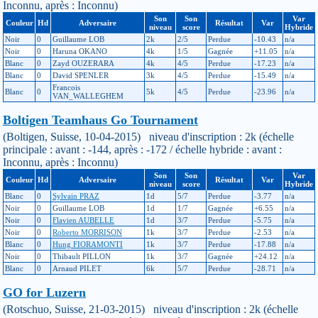
Inconnu, après : Inconnu)
Son
Son
Var
Couleur
Hd
Adversaire
Résultat
Var
niveau
score
Hybride
Noir
0
Guillaume LOB
2k
2/5
Perdue
-10.43
n/a
Noir
0
Haruna OKANO
4k
1/5
Gagnée
+11.05
n/a
Blanc
0
Zayd OUZERARA
4k
4/5
Perdue
-17.23
n/a
Blanc
0
David SPENLER
3k
4/5
Perdue
-15.49
n/a
Francois
Blanc
0
5k
4/5
Perdue
-23.96
n/a
VAN_WALLEGHEM
Boltigen Teamhaus Go Tournament
(Boltigen, Suisse, 10-04-2015) niveau d'inscription : 2k (échelle
principale : avant : -144, après : -172 / échelle hybride : avant :
Inconnu, après : Inconnu)
Son
Son
Var
Couleur
Hd
Adversaire
Résultat
Var
niveau
score
Hybride
Blanc
0
Sylvain PRAZ
1d
5/7
Perdue
-3.77
n/a
Noir
0
Guillaume LOB
1d
1/7
Gagnée
+6.55
n/a
Noir
0
Flavien AUBELLE
1d
3/7
Perdue
-5.75
n/a
Noir
0
Roberto MORRISON
1k
3/7
Perdue
-2.53
n/a
Blanc
0
Hung FIORAMONTI
1k
3/7
Perdue
-17.88
n/a
Noir
0
Thibault PILLON
1k
3/7
Gagnée
+24.12
n/a
Blanc
0
Arnaud PILET
6k
5/7
Perdue
-28.71
n/a
GO for Luzern
(Rotschuo, Suisse, 21-03-2015) niveau d'inscription : 2k (échelle