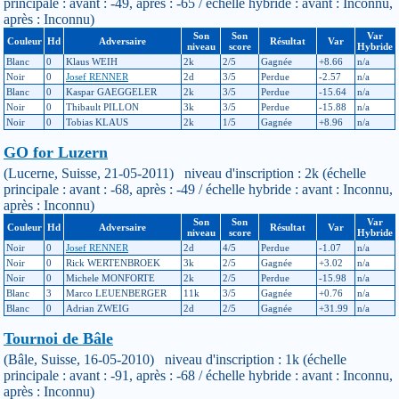
principale : avant : -49, après : -65 / échelle hybride : avant : Inconnu,
après : Inconnu)
Son
Son
Var
Couleur
Hd
Adversaire
Résultat
Var
niveau
score
Hybride
Blanc
0
Klaus WEIH
2k
2/5
Gagnée
+8.66
n/a
Noir
0
Josef RENNER
2d
3/5
Perdue
-2.57
n/a
Blanc
0
Kaspar GAEGGELER
2k
3/5
Perdue
-15.64
n/a
Noir
0
Thibault PILLON
3k
3/5
Perdue
-15.88
n/a
Noir
0
Tobias KLAUS
2k
1/5
Gagnée
+8.96
n/a
GO for Luzern
(Lucerne, Suisse, 21-05-2011) niveau d'inscription : 2k (échelle
principale : avant : -68, après : -49 / échelle hybride : avant : Inconnu,
après : Inconnu)
Son
Son
Var
Couleur
Hd
Adversaire
Résultat
Var
niveau
score
Hybride
Noir
0
Josef RENNER
2d
4/5
Perdue
-1.07
n/a
Noir
0
Rick WERTENBROEK
3k
2/5
Gagnée
+3.02
n/a
Noir
0
Michele MONFORTE
2k
2/5
Perdue
-15.98
n/a
Blanc
3
Marco LEUENBERGER
11k
3/5
Gagnée
+0.76
n/a
Blanc
0
Adrian ZWEIG
2d
2/5
Gagnée
+31.99
n/a
Tournoi de Bâle
(Bâle, Suisse, 16-05-2010) niveau d'inscription : 1k (échelle
principale : avant : -91, après : -68 / échelle hybride : avant : Inconnu,
après : Inconnu)