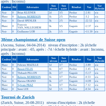
après : Inconnu)
Son
Son
Var
Couleur
Hd
Adversaire
Résultat
Var
niveau
score
Hybride
Noir
0
Brian KLEINER
2d
3/5
Perdue
-2.81
n/a
Blanc
0
Roberto MORRISON
1k
2/5
Perdue
-3.2
n/a
Noir
0
David SPENLER
3k
2/5
Perdue
-22.52
n/a
Francois
Blanc
0
5k
3/5
Gagnée
+2.37
n/a
VAN_WALLEGHEM
Noir
0
Guillaume LOB
2k
1/5
Gagnée
+11.59
n/a
38ème championnat de Suisse open
(Ascona, Suisse, 04-04-2014) niveau d'inscription : 2k (échelle
principale : avant : -65, après : -74 / échelle hybride : avant : Inconnu,
après : Inconnu)
Son
Son
Var
Couleur
Hd
Adversaire
Résultat
Var
niveau
score
Hybride
Blanc
0
Felicien MAZILLE
1d
3/7
Perdue
-3.89
n/a
Noir
0
Benoit FELIX
1k
4/7
Perdue
-5.45
n/a
Blanc
0
Thibault PILLON
2k
2/7
Gagnée
+5.17
n/a
Noir
0
Roberto MORRISON
1k
3/7
Perdue
-0.53
n/a
Noir
0
Haruna OKANO
3k
2/7
Gagnée
+4.09
n/a
Blanc
0
Sylvain PRAZ
1k
3/7
Perdue
-7.12
n/a
Blanc
0
Semi LEE
3d
1/1
Perdue
-0.54
n/a
Tournoi de Zurich
(Zurich, Suisse, 20-08-2011) niveau d'inscription : 2k (échelle