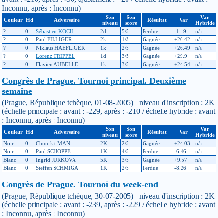
Inconnu, après : Inconnu)
Son
Son
Var
Couleur
Hd
Adversaire
Résultat
Var
niveau
score
Hybride
?
0
Sébastien KOCH
2d
5/5
Perdue
-1.19
n/a
?
0
Paul FILLIGER
2k
1/3
Gagnée
+20.42
n/a
?
0
Niklaus HAEFLIGER
1k
2/5
Gagnée
+26.49
n/a
?
0
Lorenz TRIPPEL
1d
3/5
Gagnée
+29.9
n/a
?
0
Flavien AUBELLE
1k
3/5
Gagnée
+24.54
n/a
Congrès de Prague. Tournoi principal. Deuxième
semaine
(Prague, République tchèque, 01-08-2005) niveau d'inscription : 2K
(échelle principale : avant : -229, après : -210 / échelle hybride : avant
: Inconnu, après : Inconnu)
Son
Son
Var
Couleur
Hd
Adversaire
Résultat
Var
niveau
score
Hybride
Noir
0
Chun-kit MAN
2K
2/5
Gagnée
+24.03
n/a
Noir
0
Paul SCHOPPE
1K
4/5
Perdue
-6.46
n/a
Blanc
0
Ingrid JURKOVA
5K
3/5
Gagnée
+9.57
n/a
Blanc
0
Steffen SCHMIGA
1K
2/5
Perdue
-8.26
n/a
Congrès de Prague. Tournoi du week-end
(Prague, République tchèque, 30-07-2005) niveau d'inscription : 2K
(échelle principale : avant : -239, après : -229 / échelle hybride : avant
: Inconnu, après : Inconnu)