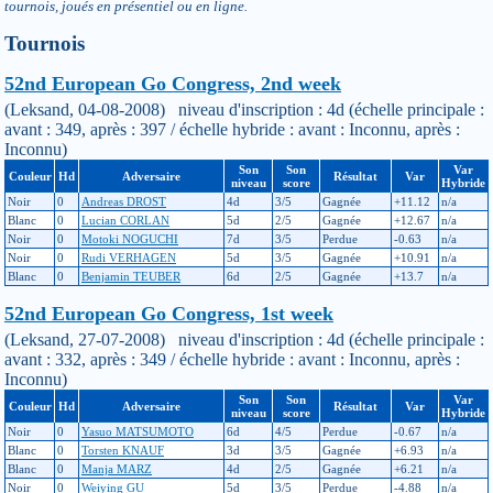
tournois, joués en présentiel ou en ligne.
Tournois
52nd European Go Congress, 2nd week
(Leksand, 04-08-2008) niveau d'inscription : 4d (échelle principale :
avant : 349, après : 397 / échelle hybride : avant : Inconnu, après :
Inconnu)
Son
Son
Var
Couleur
Hd
Adversaire
Résultat
Var
niveau
score
Hybride
Noir
0
Andreas DROST
4d
3/5
Gagnée
+11.12
n/a
Blanc
0
Lucian CORLAN
5d
2/5
Gagnée
+12.67
n/a
Noir
0
Motoki NOGUCHI
7d
3/5
Perdue
-0.63
n/a
Noir
0
Rudi VERHAGEN
5d
3/5
Gagnée
+10.91
n/a
Blanc
0
Benjamin TEUBER
6d
2/5
Gagnée
+13.7
n/a
52nd European Go Congress, 1st week
(Leksand, 27-07-2008) niveau d'inscription : 4d (échelle principale :
avant : 332, après : 349 / échelle hybride : avant : Inconnu, après :
Inconnu)
Son
Son
Var
Couleur
Hd
Adversaire
Résultat
Var
niveau
score
Hybride
Noir
0
Yasuo MATSUMOTO
6d
4/5
Perdue
-0.67
n/a
Blanc
0
Torsten KNAUF
3d
3/5
Gagnée
+6.93
n/a
Blanc
0
Manja MARZ
4d
2/5
Gagnée
+6.21
n/a
Noir
0
Weiying GU
5d
3/5
Perdue
-4.88
n/a