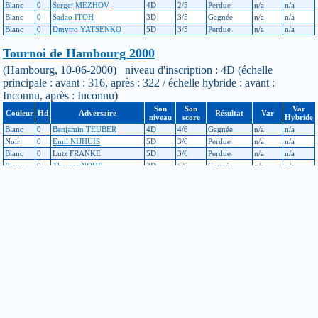
Blanc
0
Sergej MEZHOV
4D
2/5
Perdue
n/a
n/a
Blanc
0
Sadao ITOH
3D
3/5
Gagnée
n/a
n/a
Blanc
0
Dmytro YATSENKO
5D
3/5
Perdue
n/a
n/a
Tournoi de Hambourg 2000
(Hambourg, 10-06-2000) niveau d'inscription : 4D (échelle
principale : avant : 316, après : 322 / échelle hybride : avant :
Inconnu, après : Inconnu)
Son
Son
Var
Couleur
Hd
Adversaire
Résultat
Var
niveau
score
Hybride
Blanc
0
Benjamin TEUBER
4D
4/6
Gagnée
n/a
n/a
Noir
0
Emil NIJHUIS
5D
3/6
Perdue
n/a
n/a
Blanc
0
Lutz FRANKE
5D
3/6
Perdue
n/a
n/a
Blanc
0
Thomas NOHR
2D
5/6
Gagnée
n/a
n/a
Noir
0
Robert JASIEK
5D
3/6
Gagnée
n/a
n/a
Noir
0
Egbert RITTNER
6D
4/6
Perdue
n/a
n/a
Tournoi de Paris
(Paris, 22-04-2000) niveau d'inscription : 4D (échelle principale :
avant : 337, après : 316 / échelle hybride : avant : Inconnu, après :
Inconnu)
Son
Son
Var
Couleur
Hd
Adversaire
Résultat
Var
niveau
score
Hybride
Blanc
0
Minh Quy NGUYEN
4D
3/6
Perdue
n/a
n/a
Noir
0
Julien ROUBERTIE
3D
3/6
Gagnée
n/a
n/a
Blanc
0
Petr VALASEK
4D
3/6
Perdue
n/a
n/a