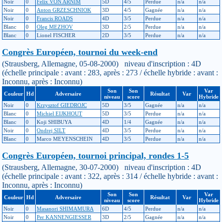
Noir
0
Felix VON ARNIM
5D
4/5
Perdue
n/a
n/a
Noir
0
Anton GRZESCHNIOK
3D
4/5
Gagnée
n/a
n/a
Noir
0
Francis ROADS
4D
3/5
Perdue
n/a
n/a
Blanc
0
Oleg MEZHOV
3D
2/5
Perdue
n/a
n/a
Blanc
0
Lionel FISCHER
2D
3/5
Perdue
n/a
n/a
Congrès Européen, tournoi du week-end
(Strausberg, Allemagne, 05-08-2000) niveau d'inscription : 4D
(échelle principale : avant : 283, après : 273 / échelle hybride : avant :
Inconnu, après : Inconnu)
Son
Son
Var
Couleur
Hd
Adversaire
Résultat
Var
niveau
score
Hybride
Noir
0
Krzysztof GIEDROJC
5D
3/5
Gagnée
n/a
n/a
Blanc
0
Michiel EIJKHOUT
5D
3/5
Perdue
n/a
n/a
Blanc
0
Koji SHIBUYA
4D
1/4
Gagnée
n/a
n/a
Noir
0
Ondrej SILT
4D
3/5
Perdue
n/a
n/a
Blanc
0
Marco MEYENSCHEIN
4D
3/5
Perdue
n/a
n/a
Congrès Européen, tournoi principal, rondes 1-5
(Strausberg, Allemagne, 30-07-2000) niveau d'inscription : 4D
(échelle principale : avant : 322, après : 314 / échelle hybride : avant :
Inconnu, après : Inconnu)
Son
Son
Var
Couleur
Hd
Adversaire
Résultat
Var
niveau
score
Hybride
Noir
0
Masanori SHIMAMURA
6D
4/5
Perdue
n/a
n/a
Noir
0
Per KANNENGIESSER
3D
2/5
Gagnée
n/a
n/a