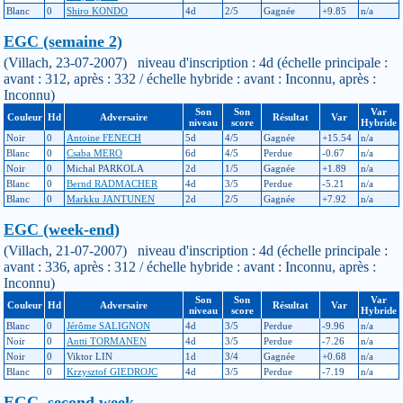
Blanc
0
Shiro KONDO
4d
2/5
Gagnée
+9.85
n/a
EGC (semaine 2)
(Villach, 23-07-2007) niveau d'inscription : 4d (échelle principale :
avant : 312, après : 332 / échelle hybride : avant : Inconnu, après :
Inconnu)
Son
Son
Var
Couleur
Hd
Adversaire
Résultat
Var
niveau
score
Hybride
Noir
0
Antoine FENECH
5d
4/5
Gagnée
+15.54
n/a
Blanc
0
Csaba MERO
6d
4/5
Perdue
-0.67
n/a
Noir
0
Michal PARKOLA
2d
1/5
Gagnée
+1.89
n/a
Blanc
0
Bernd RADMACHER
4d
3/5
Perdue
-5.21
n/a
Blanc
0
Markku JANTUNEN
2d
2/5
Gagnée
+7.92
n/a
EGC (week-end)
(Villach, 21-07-2007) niveau d'inscription : 4d (échelle principale :
avant : 336, après : 312 / échelle hybride : avant : Inconnu, après :
Inconnu)
Son
Son
Var
Couleur
Hd
Adversaire
Résultat
Var
niveau
score
Hybride
Blanc
0
Jérôme SALIGNON
4d
3/5
Perdue
-9.96
n/a
Noir
0
Antti TORMANEN
4d
3/5
Perdue
-7.26
n/a
Noir
0
Viktor LIN
1d
3/4
Gagnée
+0.68
n/a
Blanc
0
Krzysztof GIEDROJC
4d
3/5
Perdue
-7.19
n/a
EGC. second week.