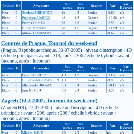
Son
Son
Var
Couleur
Hd
Adversaire
Résultat
Var
niveau
score
Hybride
Noir
0
Svetlana SHIKSHINA
1p
4/5
Perdue
-0.69
n/a
Blanc
0
Francesco MARIGO
4d
1/5
Gagnée
+10.58
n/a
Blanc
0
Pierre COLMEZ
5d
3/5
Perdue
-2.55
n/a
Noir
0
Hiroshi KIMURA
4d
1/5
Gagnée
+11.69
n/a
Blanc
0
Mitsuo TAMAYAMA
7d
3/5
Perdue
-0.67
n/a
Congrès de Prague. Tournoi du week-end
(Prague, République tchèque, 30-07-2005) niveau d'inscription : 4D
(échelle principale : avant : 319, après : 306 / échelle hybride : avant :
Inconnu, après : Inconnu)
Son
Son
Var
Couleur
Hd
Adversaire
Résultat
Var
niveau
score
Hybride
Noir
0
Bernd SCHUETZE
4D
1/2
Gagnée
+11.61
n/a
Blanc
0
Ulrik BRO-JOERGENSEN
4D
3/5
Perdue
-9.95
n/a
Noir
0
Michiyoshi OIKAWA
3D
3/4
Perdue
-10.19
n/a
Blanc
0
Igor NEMLIJ
5D
2/4
Perdue
-4.36
n/a
Zagreb (EGC2002. Tournoi du week-end)
(Zagreb(HR), 27-07-2002) niveau d'inscription : 4D (échelle
principale : avant : 296, après : 286 / échelle hybride : avant :
Inconnu, après : Inconnu)
Son
Son
Var
Couleur
Hd
Adversaire
Résultat
Var
niveau
score
Hybride
Noir
0
Mladen SMUD
4D
2/5
Perdue
n/a
n/a