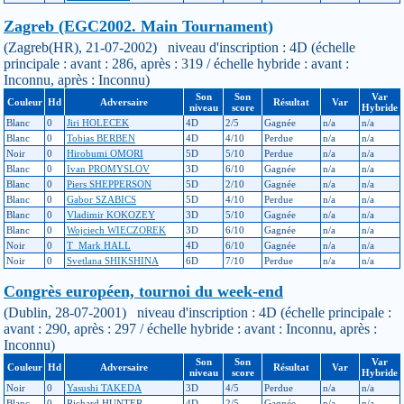
Zagreb (EGC2002. Main Tournament)
(Zagreb(HR), 21-07-2002) niveau d'inscription : 4D (échelle
principale : avant : 286, après : 319 / échelle hybride : avant :
Inconnu, après : Inconnu)
Son
Son
Var
Couleur
Hd
Adversaire
Résultat
Var
niveau
score
Hybride
Blanc
0
Jiri HOLECEK
4D
2/5
Gagnée
n/a
n/a
Blanc
0
Tobias BERBEN
4D
4/10
Perdue
n/a
n/a
Noir
0
Hirobumi OMORI
5D
5/10
Perdue
n/a
n/a
Blanc
0
Ivan PROMYSLOV
3D
6/10
Gagnée
n/a
n/a
Blanc
0
Piers SHEPPERSON
5D
2/10
Gagnée
n/a
n/a
Blanc
0
Gabor SZABICS
5D
4/10
Perdue
n/a
n/a
Blanc
0
Vladimir KOKOZEY
3D
5/10
Gagnée
n/a
n/a
Blanc
0
Wojciech WIECZOREK
3D
6/10
Gagnée
n/a
n/a
Noir
0
T_Mark HALL
4D
6/10
Gagnée
n/a
n/a
Noir
0
Svetlana SHIKSHINA
6D
7/10
Perdue
n/a
n/a
Congrès européen, tournoi du week-end
(Dublin, 28-07-2001) niveau d'inscription : 4D (échelle principale :
avant : 290, après : 297 / échelle hybride : avant : Inconnu, après :
Inconnu)
Son
Son
Var
Couleur
Hd
Adversaire
Résultat
Var
niveau
score
Hybride
Noir
0
Yasushi TAKEDA
3D
4/5
Perdue
n/a
n/a
Blanc
0
Richard HUNTER
4D
2/5
Gagnée
n/a
n/a