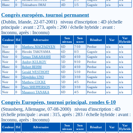
Blanc
0
Tokisaburo IMAI
4D
1/5
Gagnée
n/a
n/a
Congrès européen, tournoi permanent
(Dublin, Irlande, 22-07-2001) niveau d'inscription : 4D (échelle
principale : avant : 273, après : 290 / échelle hybride : avant :
Inconnu, après : Inconnu)
Son
Son
Var
Couleur
Hd
Adversaire
Résultat
Var
niveau
score
Hybride
Noir
0
Matthew MACFADYEN
6D
7/10
Perdue
n/a
n/a
Blanc
0
Hiroshi TAKIYAMA
6D
0/3
Gagnée
n/a
n/a
Noir
0
Setsuo TAKAHASHI
6D
4/10
Gagnée
n/a
n/a
Noir
0
Andrej KULKOV
5D
9/10
Perdue
n/a
n/a
Blanc
0
Robert REHM
5D
4/10
Perdue
n/a
n/a
Noir
0
Gerald WESTHOFF
6D
5/10
Perdue
n/a
n/a
Blanc
0
Shigehiko UNO
5D
3/10
Gagnée
n/a
n/a
Noir
0
Matthew COCKE
5D
4/5
Perdue
n/a
n/a
Blanc
0
Piers SHEPPERSON
5D
3/10
Gagnée
n/a
n/a
Noir
0
Masanori TANAKA
6D
4/5
Perdue
n/a
n/a
Congrès Européen, tournoi principal, rondes 6-10
(Strausberg, Allemagne, 07-08-2000) niveau d'inscription : 4D
(échelle principale : avant : 315, après : 283 / échelle hybride : avant :
Inconnu, après : Inconnu)
Son
Son
Var
Couleur
Hd
Adversaire
Résultat
Var
niveau
score
Hybride