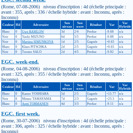
(Rome, 07-08-2006) niveau d'inscription : 4d (échelle principale :
avant : 355, après : 336 / échelle hybride : avant : Inconnu, après :
Inconnu)
Son
Son
Var
Couleur
Hd
Adversaire
Résultat
Var
niveau
score
Hybride
Blanc
0
Uwe RAMLOW
3d
2/4
Perdue
-9.68
n/a
Noir
0
Yaoki MIZUNO
6d
5/5
Perdue
-0.88
n/a
Noir
0
Martina SIMUNKOVA
1d
2/5
Gagnée
+0.65
n/a
Blanc
0
Klaus PITSCHKA
2d
2/5
Gagnée
+0.65
n/a
Noir
0
Tuomo SALO
2d
4/5
Perdue
-9.82
n/a
EGC. week-end.
(Rome, 04-08-2006) niveau d'inscription : 4d (échelle principale :
avant : 325, après : 355 / échelle hybride : avant : Inconnu, après :
Inconnu)
Son
Son
Var
Couleur
Hd
Adversaire
Résultat
Var
niveau
score
Hybride
Blanc
0
Kazuo YOSHIARA
5d
2/5
Gagnée
+15.77
n/a
Noir
0
Mitsuo TAMAYAMA
7d
2/3
Gagnée
+23.5
n/a
Blanc
0
Antti TORMANEN
4d
3/3
Perdue
-9.11
n/a
EGC. first week.
(Rome, 30-07-2006) niveau d'inscription : 4d (échelle principale :
avant : 306, après : 325 / échelle hybride : avant : Inconnu, après :
Inconnu)