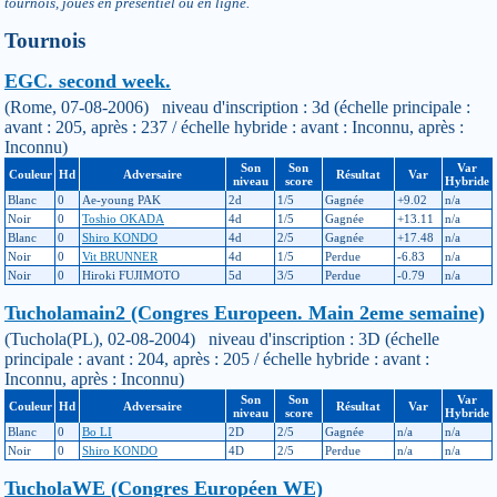
tournois, joués en présentiel ou en ligne.
Tournois
EGC. second week.
(Rome, 07-08-2006) niveau d'inscription : 3d (échelle principale :
avant : 205, après : 237 / échelle hybride : avant : Inconnu, après :
Inconnu)
Son
Son
Var
Couleur
Hd
Adversaire
Résultat
Var
niveau
score
Hybride
Blanc
0
Ae-young PAK
2d
1/5
Gagnée
+9.02
n/a
Noir
0
Toshio OKADA
4d
1/5
Gagnée
+13.11
n/a
Blanc
0
Shiro KONDO
4d
2/5
Gagnée
+17.48
n/a
Noir
0
Vit BRUNNER
4d
1/5
Perdue
-6.83
n/a
Noir
0
Hiroki FUJIMOTO
5d
3/5
Perdue
-0.79
n/a
Tucholamain2 (Congres Europeen. Main 2eme semaine)
(Tuchola(PL), 02-08-2004) niveau d'inscription : 3D (échelle
principale : avant : 204, après : 205 / échelle hybride : avant :
Inconnu, après : Inconnu)
Son
Son
Var
Couleur
Hd
Adversaire
Résultat
Var
niveau
score
Hybride
Blanc
0
Bo LI
2D
2/5
Gagnée
n/a
n/a
Noir
0
Shiro KONDO
4D
2/5
Perdue
n/a
n/a
TucholaWE (Congres Européen WE)