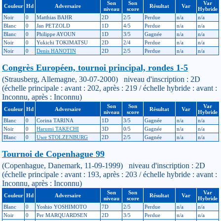
Son
Son
Var
Couleur
Hd
Adversaire
Résultat
Var
niveau
score
Hybride
Noir
0
Matthias BAHR
2D
2/5
Perdue
n/a
n/a
Blanc
0
Jan PETZOLD
1D
4/5
Perdue
n/a
n/a
Blanc
0
Philippe AYOUN
1D
3/5
Gagnée
n/a
n/a
Noir
0
Yukichi TOKIMATSU
2D
2/4
Perdue
n/a
n/a
Noir
0
Denis HANOTIN
2D
2/5
Perdue
n/a
n/a
Congrès Européen, tournoi principal, rondes 1-5
(Strausberg, Allemagne, 30-07-2000) niveau d'inscription : 2D
(échelle principale : avant : 202, après : 219 / échelle hybride : avant :
Inconnu, après : Inconnu)
Son
Son
Var
Couleur
Hd
Adversaire
Résultat
Var
niveau
score
Hybride
Blanc
0
Corina TARINA
1D
3/5
Gagnée
n/a
n/a
Noir
0
Harumi TAKECHI
3D
0/5
Gagnée
n/a
n/a
Blanc
0
Uwe STOLZENBURG
2D
2/5
Gagnée
n/a
n/a
Tournoi de Copenhague 99
(Copenhague, Danemark, 11-09-1999) niveau d'inscription : 2D
(échelle principale : avant : 193, après : 203 / échelle hybride : avant :
Inconnu, après : Inconnu)
Son
Son
Var
Couleur
Hd
Adversaire
Résultat
Var
niveau
score
Hybride
Blanc
0
Yoshio YOSHIMOTO
7D
2/5
Perdue
n/a
n/a
Noir
0
Per MARQUARDSEN
2D
3/5
Perdue
n/a
n/a