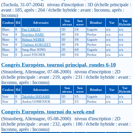
(Tuchola, 31-07-2004) niveau d'inscription : 3D (échelle principale :
avant : 185, après : 204 / échelle hybride : avant : Inconnu, après :
Inconnu)
Son
Son
Var
Couleur
Hd
Adversaire
Résultat
Var
niveau
score
Hybride
Blanc
0
Pau CARLES
3D
2/6
Gagnée
n/a
n/a
Noir
0
Koichiro HABU
4D
3/6
Perdue
n/a
n/a
Blanc
0
Helmut WEBER
3D
3/6
Gagnée
n/a
n/a
Noir
0
Vladimir KOKOZEY
4D
3/6
Perdue
n/a
n/a
Blanc
0
Sang-Hun SONG
2D
4/6
Gagnée
n/a
n/a
Noir
0
Lionel FISCHER
4D
3/6
Perdue
n/a
n/a
Congrès Européen, tournoi principal, rondes 6-10
(Strausberg, Allemagne, 07-08-2000) niveau d'inscription : 2D
(échelle principale : avant : 219, après : 231 / échelle hybride : avant :
Inconnu, après : Inconnu)
Son
Son
Var
Couleur
Hd
Adversaire
Résultat
Var
niveau
score
Hybride
Noir
0
Takehiko HAYASHI
5D
3/5
Gagnée
n/a
n/a
Noir
0
Andrej GOMENJUK
5D
3/5
Perdue
n/a
n/a
Congrès Européen, tournoi du week-end
(Strausberg, Allemagne, 05-08-2000) niveau d'inscription : 2D
(échelle principale : avant : 232, après : 186 / échelle hybride : avant :
Inconnu, après : Inconnu)