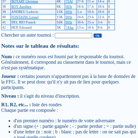
37
BOYART Christian
4K
75Al
27-b
11-n
14-n
0
38
ROY Aurélien
6K
00St
16-b
17-b
18-b
0
39
ANDREU Ludovic
11K
00St
2-n
19-b
29-b
0
40
FONTAINE Lionel
15K
00St
24-b
23-b
22-b
0
41
DEL RIO Franck
16K
00St
30-b
25-n
3-b
0
42
HUE Edouard
5K
74An
13-n
10-b
9-b
0
Chercher un autre tournoi :
Notes sur le tableau de résultats:
Num :
ce numéro nous est fourni par le responsable du tournoi.
Généralement, il correspond au classement dans le tournoi, mais ce
n'est pas systématique.
Joueur :
certains joueurs n'appartiennent pas à la base de données de
la FFG. Il se peut donc qu'il n'y ait pas de lien pour quelques
participants.
Niveau :
il s'agit du niveau d'inscription.
R1, R2, etc... :
liste des rondes
Chaque partie est composée :
d'un premier numéro : le numéro de votre adversaire
d'un signe (+ : partie gagnée ; - : partie perdue ; = : partie nulle)
d'une lettre (n : noir ; b : blanc ; pas de lettre : on ne sait pas qui
a joué quelle couleur)