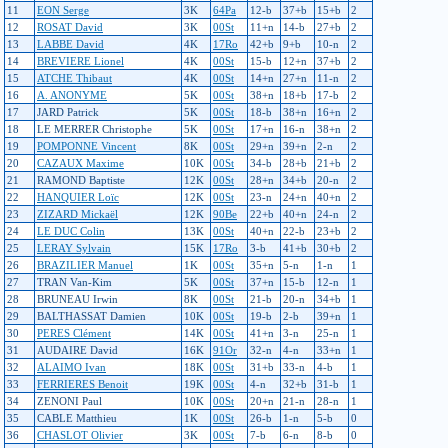
11
EON Serge
3K
64Pa
12-b
37+b
15+b
2
12
ROSAT David
3K
00St
11+n
14-b
27+b
2
13
LABBE David
4K
17Ro
42+b
9+b
10-n
2
14
BREVIERE Lionel
4K
00St
15-b
12+n
37+b
2
15
ATCHE Thibaut
4K
00St
14+n
27+n
11-n
2
16
A. ANONYME
5K
00St
38+n
18+b
17-b
2
17
JARD Patrick
5K
00St
18-b
38+n
16+n
2
18
LE MERRER Christophe
5K
00St
17+n
16-n
38+n
2
19
POMPONNE Vincent
8K
00St
29+n
39+n
2-n
2
20
CAZAUX Maxime
10K
00St
34-b
28+b
21+b
2
21
RAMOND Baptiste
12K
00St
28+n
34+b
20-n
2
22
HANQUIER Loïc
12K
00St
23-n
24+n
40+n
2
23
ZIZARD Mickaël
12K
90Be
22+b
40+n
24-n
2
24
LE DUC Colin
13K
00St
40+n
22-b
23+b
2
25
LERAY Sylvain
15K
17Ro
3-b
41+b
30+b
2
26
BRAZILIER Manuel
1K
00St
35+n
5-n
1-n
1
27
TRAN Van-Kim
5K
00St
37+n
15-b
12-n
1
28
BRUNEAU Irwin
8K
00St
21-b
20-n
34+b
1
29
BALTHASSAT Damien
10K
00St
19-b
2-b
39+n
1
30
PERES Clément
14K
00St
41+n
3-n
25-n
1
31
AUDAIRE David
16K
91Or
32-n
4-n
33+n
1
32
ALAIMO Ivan
18K
00St
31+b
33-n
4-b
1
33
FERRIERES Benoit
19K
00St
4-n
32+b
31-b
1
34
ZENONI Paul
10K
00St
20+n
21-n
28-n
1
35
CABLE Matthieu
1K
00St
26-b
1-n
5-b
0
36
CHASLOT Olivier
3K
00St
7-b
6-n
8-b
0