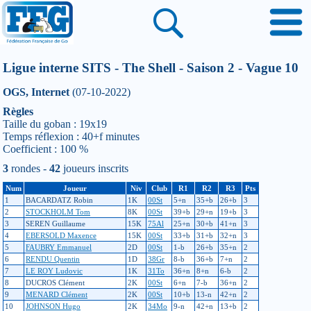
Ligue interne SITS - The Shell - Saison 2 - Vague 10
OGS, Internet
(07-10-2022)
Règles
Taille du goban : 19x19
Temps réflexion : 40+f minutes
Coefficient : 100 %
3
rondes -
42
joueurs inscrits
Num
Joueur
Niv
Club
R1
R2
R3
Pts
1
BACARDATZ Robin
1K
00St
5+n
35+b
26+b
3
2
STOCKHOLM Tom
8K
00St
39+b
29+n
19+b
3
3
SEREN Guillaume
15K
75Al
25+n
30+b
41+n
3
4
EBERSOLD Maxence
15K
00St
33+b
31+b
32+n
3
5
FAUBRY Emmanuel
2D
00St
1-b
26+b
35+n
2
6
RENDU Quentin
1D
38Gr
8-b
36+b
7+n
2
7
LE ROY Ludovic
1K
31To
36+n
8+n
6-b
2
8
DUCROS Clément
2K
00St
6+n
7-b
36+n
2
9
MENARD Clément
2K
00St
10+b
13-n
42+n
2
10
JOHNSON Hugo
2K
34Mo
9-n
42+n
13+b
2