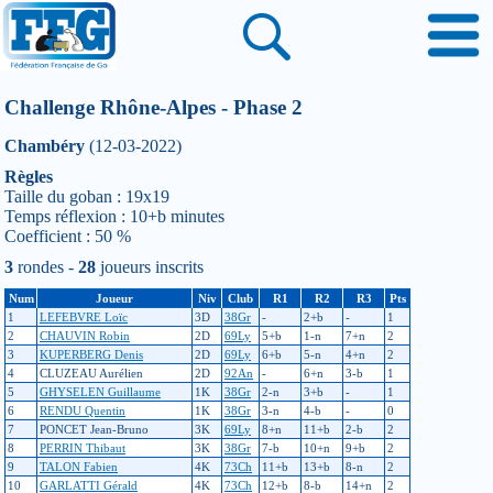
Challenge Rhône-Alpes - Phase 2
Chambéry
(12-03-2022)
Règles
Taille du goban : 19x19
Temps réflexion : 10+b minutes
Coefficient : 50 %
3
rondes -
28
joueurs inscrits
Num
Joueur
Niv
Club
R1
R2
R3
Pts
1
LEFEBVRE Loïc
3D
38Gr
-
2+b
-
1
2
CHAUVIN Robin
2D
69Ly
5+b
1-n
7+n
2
3
KUPERBERG Denis
2D
69Ly
6+b
5-n
4+n
2
4
CLUZEAU Aurélien
2D
92An
-
6+n
3-b
1
5
GHYSELEN Guillaume
1K
38Gr
2-n
3+b
-
1
6
RENDU Quentin
1K
38Gr
3-n
4-b
-
0
7
PONCET Jean-Bruno
3K
69Ly
8+n
11+b
2-b
2
8
PERRIN Thibaut
3K
38Gr
7-b
10+n
9+b
2
9
TALON Fabien
4K
73Ch
11+b
13+b
8-n
2
10
GARLATTI Gérald
4K
73Ch
12+b
8-b
14+n
2