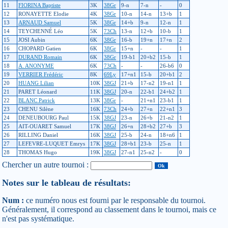
11
FIORINA Baptiste
3K
38Gr
9-n
7-n
-
0
12
RONAYETTE Elodie
4K
38Gr
10-n
14-n
13+b
1
13
ARNAUD Samuel
5K
38Gr
14+b
9-n
12-n
1
14
TEYCHENNÉ Léo
5K
73Ch
13-n
12+b
10-b
1
15
JOSI Aubin
6K
38Gr
16-b
19+n
17+n
2
16
CHOPARD Gatien
6K
38Gr
15+n
-
-
1
17
DURAND Romain
6K
38Gr
19-b1
20+b2
15-b
1
18
A. ANONYME
6K
73Ch
-
-
26-b6
0
19
VERRIER Frédéric
8K
69Ly
17+n1
15-b
20+b1
2
20
HUANG Lilian
10K
38GJ
21+b
17-n2
19-n1
1
21
PARET Léonard
11K
38GJ
20-n
22-b1
24+b2
1
22
BLANC Patrick
13K
38Gr
-
21+n1
23-b1
1
23
CHENU Silène
16K
73Ch
24+b
27+n
22+n1
3
24
DENEUBOURG Paul
15K
38GJ
23-n
26+b
21-n2
1
25
AIT-OUARET Samuel
17K
38GJ
26+n
28+b2
27+b
3
26
RILLING Daniel
16K
38GJ
25-b
24-n
18+n6
1
27
LEFEVRE-LUQUET Emrys
17K
38GJ
28+b1
23-b
25-n
1
28
THOMAS Hugo
19K
38GJ
27-n1
25-n2
-
0
Chercher un autre tournoi :
Notes sur le tableau de résultats:
Num :
ce numéro nous est fourni par le responsable du tournoi.
Généralement, il correspond au classement dans le tournoi, mais ce
n'est pas systématique.