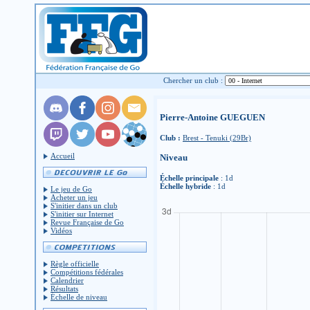
Chercher un club :
Pierre-Antoine GUEGUEN
Club :
Brest - Tenuki (29Br)
Accueil
Niveau
Échelle principale
: 1d
Échelle hybride
: 1d
Le jeu de Go
Acheter un jeu
S'initier dans un club
S'initier sur Internet
Revue Française de Go
Vidéos
Règle officielle
Compétitions fédérales
Calendrier
Résultats
Échelle de niveau