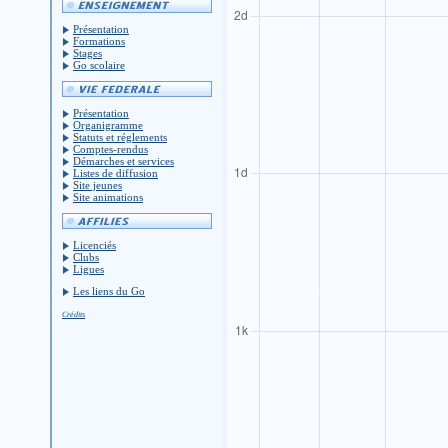
Présentation
Formations
Stages
Go scolaire
Présentation
Organigramme
Statuts et réglements
Comptes-rendus
Démarches et services
Listes de diffusion
Site jeunes
Site animations
Licenciés
Clubs
Ligues
Les liens du Go
Crédits