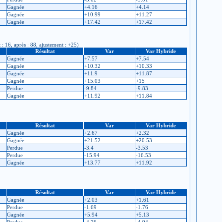
Gagnée
+4.16
+4.14
Gagnée
+10.99
+11.27
Gagnée
+17.42
+17.42
 : 16, après : 88, ajustement : +25)
Résultat
Var
Var Hybride
Gagnée
+7.57
+7.54
Gagnée
+10.32
+10.33
Gagnée
+11.9
+11.87
Gagnée
+15.03
+15
Perdue
-9.84
-9.83
Gagnée
+11.92
+11.84
Résultat
Var
Var Hybride
Gagnée
+2.67
+2.32
Gagnée
+21.52
+20.53
Perdue
-3.4
-3.53
Perdue
-15.94
-16.53
Gagnée
+13.77
+11.92
Résultat
Var
Var Hybride
Gagnée
+2.03
+1.61
Perdue
-1.69
-1.76
Gagnée
+5.94
+5.13
Perdue
-4.76
-4.94