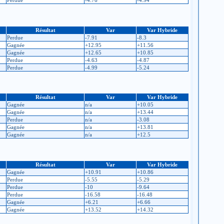
Résultat
Var
Var Hybride
Perdue
-7.91
-8.3
Gagnée
+12.95
+11.56
Gagnée
+12.65
+10.85
Perdue
-4.63
-4.87
Perdue
-4.99
-5.24
Résultat
Var
Var Hybride
Gagnée
n/a
+10.05
Gagnée
n/a
+13.44
Perdue
n/a
-3.08
Gagnée
n/a
+13.81
Gagnée
n/a
+12.5
Résultat
Var
Var Hybride
Gagnée
+10.91
+10.86
Perdue
-5.55
-5.29
Perdue
-10
-9.64
Perdue
-16.58
-16.48
Gagnée
+6.21
+6.66
Gagnée
+13.52
+14.32