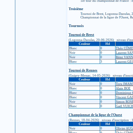
1er tour du championnat de France : B
Troisième
Tournoi de Brest, Logonna-Daoulas,
Championnat de la ligue de l'Ouest, 
Tournois
Tournoi de Brest
(Logonna-Daoulas, 20-06-2026) niveau d'inscript
Couleur
Hd
Blanc
0
Théo CÔM
Noir
0
Laurent S
Noir
0
Rémi VANN
Blanc
3
Laurent G
Tournoi de Rennes
(Guipry-Messac, 14-05-2026) niveau d'inscriptio
Couleur
Hd
Noir
0
Toru IMA
Blanc
0
Alain BOE
Blanc
0
Dominique
Blanc
0
Vincent GA
Noir
0
Simon RO
Blanc
0
Gaël VUIC
Championnat de la ligue de l'Ouest
(Rennes, 18-04-2026) niveau d'inscription : 1D 
Couleur
Hd
Noir
0
Olivier AU
Blanc
0
Théo CÔM