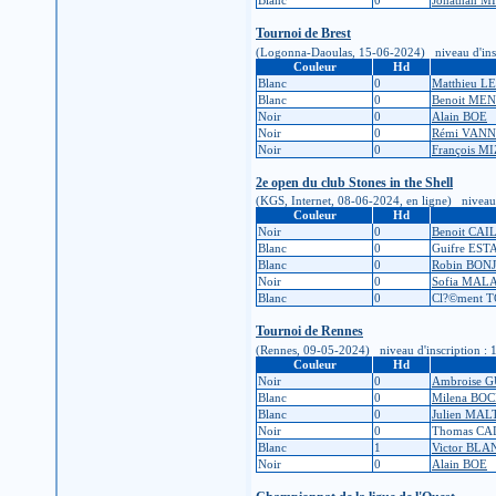
Tournoi de Brest
(Logonna-Daoulas, 15-06-2024) niveau d'inscript
Couleur
Hd
Blanc
0
Matthieu L
Blanc
0
Benoit ME
Noir
0
Alain BOE
Noir
0
Rémi VANN
Noir
0
François M
2e open du club Stones in the Shell
(KGS, Internet, 08-06-2024, en ligne) niveau d'
Couleur
Hd
Noir
0
Benoit CAI
Blanc
0
Guifre EST
Blanc
0
Robin BON
Noir
0
Sofia MAL
Blanc
0
Cl?©ment
Tournoi de Rennes
(Rennes, 09-05-2024) niveau d'inscription : 1K (
Couleur
Hd
Noir
0
Ambroise 
Blanc
0
Milena BO
Blanc
0
Julien MA
Noir
0
Thomas CA
Blanc
1
Victor BL
Noir
0
Alain BOE