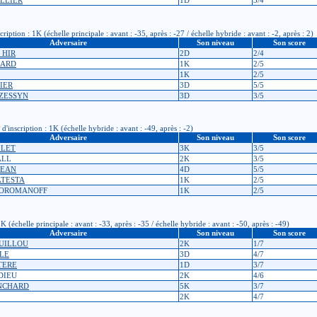
ion : 1K (échelle principale : avant : -35, après : -27 / échelle hybride : avant : -2, après : 2)
Adversaire
Son niveau
Son score
E HIR
2D
2/4
NARD
1K
2/5
1K
2/5
IER
3D
5/5
IZESSYN
3D
3/5
inscription : 1K (échelle hybride : avant : -49, après : -2)
Adversaire
Son niveau
Son score
LLET
3K
3/5
ALL
2K
3/5
JEAN
4D
5/5
ATESTA
1K
2/5
 TOROMANOFF
1K
2/5
échelle principale : avant : -33, après : -35 / échelle hybride : avant : -50, après : -49)
Adversaire
Son niveau
Son score
GUILLOU
2K
1/7
CLE
3D
4/7
LTERE
1D
3/7
DIEU
2K
4/6
ANCHARD
5K
3/7
2K
4/7