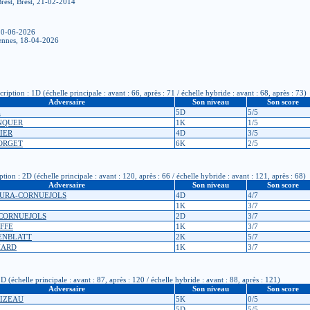
rest, Brest, 21-02-2014
 20-06-2026
Rennes, 18-04-2026
ion : 1D (échelle principale : avant : 66, après : 71 / échelle hybride : avant : 68, après : 73)
Adversaire
Son niveau
Son score
E
5D
5/5
ANQUER
1K
1/5
IER
4D
3/5
EORGET
6K
2/5
n : 2D (échelle principale : avant : 120, après : 66 / échelle hybride : avant : 121, après : 68)
Adversaire
Son niveau
Son score
MURA-CORNUEJOLS
4D
4/7
1K
3/7
 CORNUEJOLS
2D
3/7
IFFE
1K
3/7
SENBLATT
2K
5/7
HARD
1K
3/7
(échelle principale : avant : 87, après : 120 / échelle hybride : avant : 88, après : 121)
Adversaire
Son niveau
Son score
GIZEAU
5K
0/5
E
5D
5/5