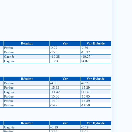
Résultat
Var
Var Hybride
Perdue
-2.77
-2.76
Perdue
-15.35
-15.32
Gagnée
+19.28
+19.27
Gagnée
+3.83
+4.02
Résultat
Var
Var Hybride
Perdue
-4.36
-4.32
Perdue
-15.33
-15.29
Gagnée
+11.42
+11.49
Perdue
-15.86
-15.85
Perdue
-14.9
-14.89
Perdue
-14.7
-14.58
Résultat
Var
Var Hybride
Gagnée
+3.19
+3.19
Perdue
-3.02
-3.01