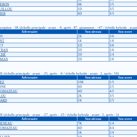
GERON
4K
2/5
GUILLOU
1D
3/5
IER
4D
3/5
ption : 1K (échelle principale : avant : -6, après : 87, ajustement : +47 / échelle hybride : avant
Adversaire
Son niveau
Son score
IS
2K
3/6
ONT
1K
1/6
ET
1D
3/6
 TRAN
2D
2/6
OCHÉ
2D
2/4
DEMAN
2D
2/6
échelle principale : avant : -25, après : -6 / échelle hybride : avant : 2, après : 16)
Adversaire
Son niveau
Son score
VEZ
10K
1/5
OINE
4D
2/5
THOMAZEAU
4D
4/5
LOU
2K
3/5
NARD
1K
2/5
échelle principale : avant : -27, après : -25 / échelle hybride : avant : 2, après : 2)
Adversaire
Son niveau
Son score
CHENEAU
7K
1/4
THOMAZEAU
4D
4/4
1K
2/4
ILLIER
1D
3/4