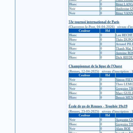
Blanc
0
Rémi LAN
Noir
0
Ambroise 
Noir
0
Rémi VANN
53e tournoi international de Paris
(Charenton-le-Pont, 04-04-2026) niveau d'inscri
Couleur
Hd
Blanc
0
Len RECHE
Blanc
0
Théo DUP
Noir
0
Arnaud PIL
Blanc
0
Thanh Mai
Noir
0
Antoine R
Blanc
0
Dick RIE
Championnat de la ligue de l'Ouest
(Rennes, 12-04-2025) niveau d'inscription : 1K (
Couleur
Hd
Noir
0
Simon FIE
Blanc
0
Theo LEM
Noir
0
Gregoire 
Blanc
0
Marc GUIL
Blanc
0
Benoit ME
École de go de Rennes - Trophée 19x19
(Rennes, 23-03-2025) niveau d'inscription : 1K (
Couleur
Hd
Noir
0
Augustin 
Blanc
0
Gregoire 
Noir
0
Alain BOE
Blanc
0
Jonathan M