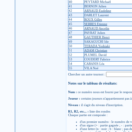
40
PEYTARD Michaël
41
BERNON Julien
42
ARNAUD Eudeline
43
DARLET Laurent
44
ROUX Gilles
45
SERRES Etienne
46
ARNAUD Ancelin
47
PAYRAT Julien
48
GAUTHIER Henri
49
SAKAGUCHI Ide
50
TERADA Yoshiaki
51
ADAM Christian
52
PLUMEL David
53
COUDERT Fabrice
54
CABANIS Léa
55
VILA Noé
Chercher un autre tournoi :
Notes sur le tableau de résultats:
Num :
ce numéro nous est fourni par le respons
Joueur :
certains joueurs n'appartiennent pas à 
Niveau :
il s'agit du niveau d'inscription.
R1, R2, etc... :
liste des rondes
Chaque partie est composée :
d'un premier numéro : le numéro de v
d'un signe (+ : partie gagnée ; - : parti
d'une lettre (n : noir ; b : blanc ; pas 