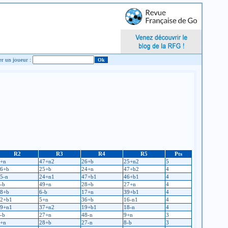
Chercher un joueur :
R2
R3
R4
R5
Pts
+n
47+n2
26+b
25+n2
5
6+b
25+b
24+n
47+b2
4
5-n
24+n1
47+b1
46+b1
4
-b
49+n
28+b
27+n
4
8+b
6-b
17+n
39+b1
4
2+b1
5+n
36+b
16-n1
4
9+n1
37+n2
19+b1
18-n
4
-b
27+n
48-n
9+n
3
+n
28+b
27-n
8-b
3