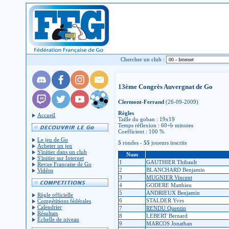
Chercher un club :
13ème Congrès Auvergnat de Go
Clermont-Ferrand
(26-09-2009)
Règles
Accueil
Taille du goban : 19x19
Temps réflexion : 60+b minutes
Coefficient : 100 %
Le jeu de Go
5
rondes -
55
joueurs inscrits
Acheter un jeu
S'initier dans un club
Num
S'initier sur Internet
1
GAUTHIER Thibault
Revue Française de Go
2
BLANCHARD Benjamin
Vidéos
3
MUGNIER Vincent
4
GODERE Matthieu
5
ANDRIEUX Benjamin
Règle officielle
6
STALDER Yves
Compétitions fédérales
Calendrier
7
RENDU Quentin
Résultats
8
LEBERT Bernard
Échelle de niveau
9
MARCOS Jonathan