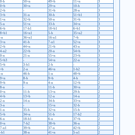
0-b
50+n
49+b
11+n
3
0+b
30+n
29+n
10-b
3
2+b
-
31+b
28-n
3
3+b
31-n
30-b
51+b1
3
1+n
32+b
50-n
31+b
3
5-n
51+n
33-b
34+n
3
6+b
17-b1
18+b1
6+b1
3
8+b1
16+n1
5-b
35+n2
3
-n
36+n1
16-n1
7+b
3
3+n
41-b
7-n1
52+n
3
2+b
44+n
21+b
43-n
3
4-n2
22+b
20-n
54+b
3
0-n
21-n
55+n
23+b
3
5+b3
-
54+n
22-n
3
5+b
3-b1
2-b
-
2
+b
2-n
46+n
1-b2
2
-n
46-b
1-n
48+b
2
9+n
8-b
9+b
4-b
2
9+b
9-n
4-n
12+b
2
8-n
-
11-b
30+n
2
0+n
11-b
13+n
29-b
2
4+b
13+b
12-n
14-n
2
2-n
14-n
34-b
33+n
2
3-n
-
15+n
32-b
2
1-n
35-b
32+n
15-b
2
5+b
34+n
51-b
17-b2
2
6-n
18-b1
6-n
37+b
2
0+n
7-b2
38+b
36-n
2
7-n1
39+b
37-n
42+b
2
-b1
38-n
41+n
5-n1
2