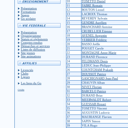
10
TOSETTO Daniel
11
FABRE Romain
Présentation
12
BOUTON Lionel
Formations
13
LACROIX Thomas
Stages
14
REVERDY Sylvain
Go scolaire
15
GENDRE Aurélien
16
BRANCHARD Antoine
17
CRUBELLIER Etienne
Présentation
18
AVENEL Augustin
Organigramme
Statuts et réglements
19
VERRIER Frédéric
Comptes-rendus
20
BASSO Joëlle
Démarches et services
21
POUGET Carole
Listes de diffusion
22
MONTAGNE Anne-Marie
Site jeunes
Site animations
23
DURAND Florence
24
FELDMANN Denis
25
LEDUC Jean-Philippe
26
COUNTCHAM Prakash
Licenciés
Clubs
27
DOUSSOT Patrice
Ligues
28
GASCHIGNARD Jean-Paul
29
CHAUVIN Alban
Les liens du Go
30
NIVET Florian
Crédits
31
BARCELO Patrice
32
DURAND Briac
33
MEERWALDT Robert
34
GUESSAB Houari
35
TOSETTO Vincent
36
AUGUSTIN Ludovic
37
MAURIANGE Flavien
38
SAPIN Simon
39
VILA Hugo