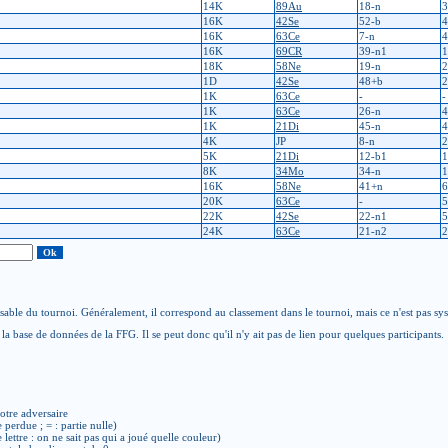
14K
89Au
18-n
3
16K
42Se
52-b
4
16K
63Ce
7-n
4
16K
69CR
39-n1
1
18K
58Ne
19-n
2
1D
42Se
48+b
2
1K
63Ce
-
-
1K
63Ce
26-n
4
1K
21Di
45-n
4
4K
JP
8-n
2
5K
21Di
12-b1
1
8K
34Mo
34-n
1
16K
58Ne
41+n
6
20K
63Ce
-
5
22K
42Se
22-n1
5
24K
63Ce
21-n2
2
able du tournoi. Généralement, il correspond au classement dans le tournoi, mais ce n'est pas sy
la base de données de la FFG. Il se peut donc qu'il n'y ait pas de lien pour quelques participants.
otre adversaire
e perdue ; = : partie nulle)
de lettre : on ne sait pas qui a joué quelle couleur)