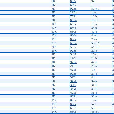
5K
66Pe
9-n
3
5K
63Ce
-
5
7K
92Bo
50+n1
3
7K
21Di
14+n
3
7K
75Pa
13-b
5
9K
69De
16+b
3
10K
69Ly
15-n
3
12K
63Ce
36-n
3
13K
63Ce
40+b
5
17K
63Ce
44+b
4
19K
63Ce
23-n
2
21K
69De
55+b2
4
20K
58Ne
54+b1
2
20K
92Bo
20+b
5
2D
34Mo
25+n
4
2D
11Ca
24-b
3
1K
92Bo
47+b
2
4K
21Di
29-n
4
4K
42Se
1-n
2
4K
92Bo
27+b
2
5K
31To
4-b
1
7K
34Mo
32-n
3
7K
38Gr
31+b
1
8K
34Mo
35+b
1
8K
42Se
51+b
3
9K
66Pe
33-n
1
11K
92Bo
17+b
1
13K
63Ce
5-b
4
14K
69IN
6-b
1
14K
63Ce
43+b1
7