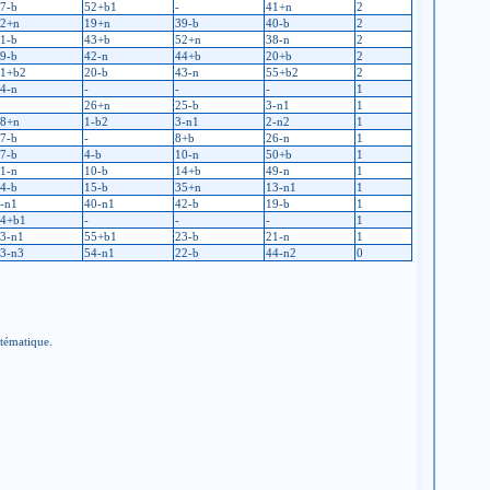
7-b
52+b1
-
41+n
2
2+n
19+n
39-b
40-b
2
1-b
43+b
52+n
38-n
2
9-b
42-n
44+b
20+b
2
1+b2
20-b
43-n
55+b2
2
4-n
-
-
-
1
26+n
25-b
3-n1
1
8+n
1-b2
3-n1
2-n2
1
7-b
-
8+b
26-n
1
7-b
4-b
10-n
50+b
1
1-n
10-b
14+b
49-n
1
4-b
15-b
35+n
13-n1
1
-n1
40-n1
42-b
19-b
1
4+b1
-
-
-
1
3-n1
55+b1
23-b
21-n
1
3-n3
54-n1
22-b
44-n2
0
stématique.