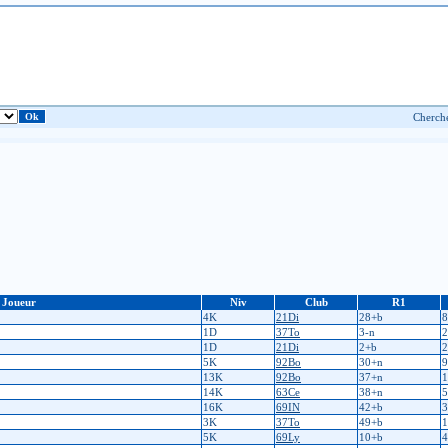
Joueur
Niv
Club
R1
4K
21Di
28+b
8
1D
37To
3-n
2
1D
21Di
2+b
2
5K
92Bo
30+n
9
13K
92Bo
37+n
1
14K
63Ce
38+n
5
16K
69IN
42+b
3
3K
37To
49+b
1
5K
69Ly
10+b
4