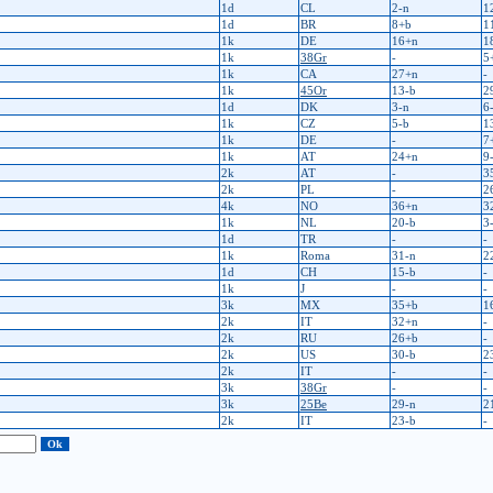
1d
CL
2-n
1
1d
BR
8+b
1
1k
DE
16+n
1
1k
38Gr
-
5
1k
CA
27+n
-
1k
45Or
13-b
2
1d
DK
3-n
6
1k
CZ
5-b
1
1k
DE
-
7
1k
AT
24+n
9
2k
AT
-
3
2k
PL
-
2
4k
NO
36+n
3
1k
NL
20-b
3
1d
TR
-
-
1k
Roma
31-n
2
1d
CH
15-b
-
1k
J
-
-
3k
MX
35+b
1
2k
IT
32+n
-
2k
RU
26+b
-
2k
US
30-b
2
2k
IT
-
-
3k
38Gr
-
-
3k
25Be
29-n
2
2k
IT
23-b
-