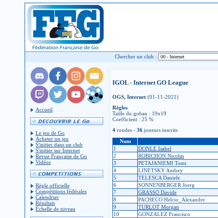
Chercher un club :
IGOL - Internet GO League
OGS, Internet
(01-11-2021)
Règles
Accueil
Taille du goban : 19x19
Coefficient : 25 %
4
rondes -
36
joueurs inscrits
Le jeu de Go
Acheter un jeu
Num
S'initier dans un club
1
DONLE Isabel
S'initier sur Internet
2
ROBICHON Nicolas
Revue Française de Go
Vidéos
3
PETAJANIEMI Tomi
4
LINETSKY Andrey
5
TELESCA Daniele
6
SONNENBERGER Joerg
Règle officielle
Compétitions fédérales
7
GRASSO Davide
Calendrier
8
PACHECO Helcio_Alexandre
Résultats
9
TURLOT Morgan
Échelle de niveau
10
GONZALEZ Francisco