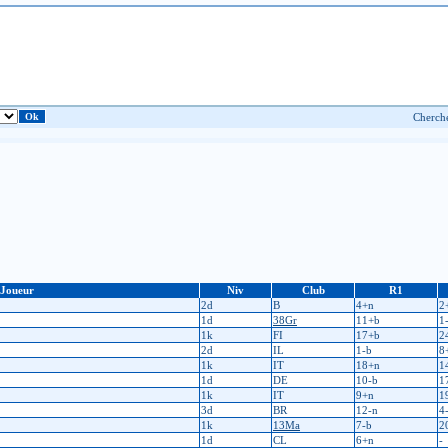
Joueur
Niv
Club
R1
2d
B
4+n
2
1d
38Gr
11+b
1
1k
FI
17+b
2
2d
IL
1-b
8
1k
IT
18+n
1
1d
DE
10-b
1
1k
IT
9+n
1
3d
BR
12-n
4
1k
13Ma
7-b
2
1d
CL
6+n
-