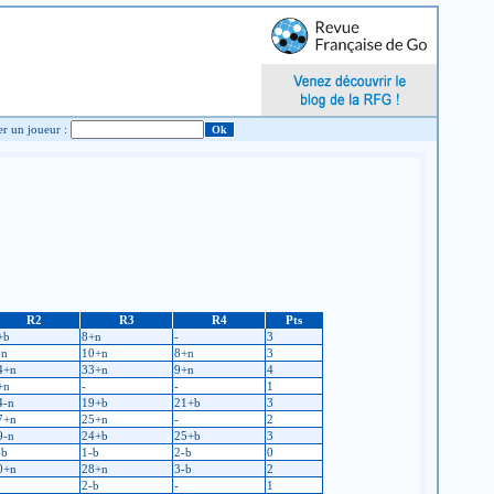
Chercher un joueur :
R2
R3
R4
Pts
+b
8+n
-
3
-n
10+n
8+n
3
4+n
33+n
9+n
4
+n
-
-
1
4-n
19+b
21+b
3
7+n
25+n
-
2
9-n
24+b
25+b
3
-b
1-b
2-b
0
0+n
28+n
3-b
2
2-b
-
1