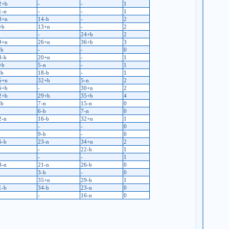
2+b
-
-
1
1-n
-
-
1
8+n
14-b
-
2
+b
13+n
-
2
-
24+b
2
9+n
26+n
36+b
3
-b
-
-
0
3-b
20+n
-
1
+b
5-n
-
1
-b
18-b
-
1
5+n
32+b
5-n
2
6+b
-
30+n
2
2+b
29+b
35+b
4
-b
7-n
15-n
0
6-b
7-n
0
2-n
16-b
32+n
1
-
-
0
9-b
-
0
6-b
23-n
34+n
2
-
22-b
1
-
-
1
3-n
21-n
26-b
0
3-b
-
0
35+n
29-b
1
1-b
34-b
23-n
0
-
16-n
0