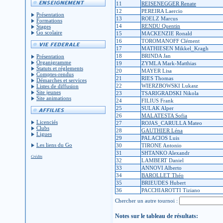
11
REISENEGGER Renate
12
PEREIRA Laercio
Présentation
13
ROELZ Marcus
Formations
14
RENDU Quentin
Stages
Go scolaire
15
MACKENZIE Ronald
16
TOROMANOFF Clément
17
MATHIESEN Mikkel_Kragh
18
BRINDA Jan
Présentation
Organigramme
19
ZYMLA Mark-Matthias
Statuts et réglements
20
MAYER Lisa
Comptes-rendus
21
RIES Thomas
Démarches et services
22
WIERZBOWSKI Lukasz
Listes de diffusion
Site jeunes
23
TSARIGRADSKI Nikola
Site animations
24
FILIUS Frank
25
SULAK Alper
26
MALATESTA Sofia
Licenciés
27
ROJAS_CARULLA Mateo
Clubs
28
GAUTHIER Léna
Ligues
29
PALACIOS Luis
Les liens du Go
30
TIRONE Antonio
31
SHTANKO Alexandr
Crédits
32
LAMBERT Daniel
33
ANNOVI Alberto
34
BAROLLET Théo
35
BRIEUDES Hubert
36
PACCHIAROTTI Tiziano
Chercher un autre tournoi :
Notes sur le tableau de résultats: