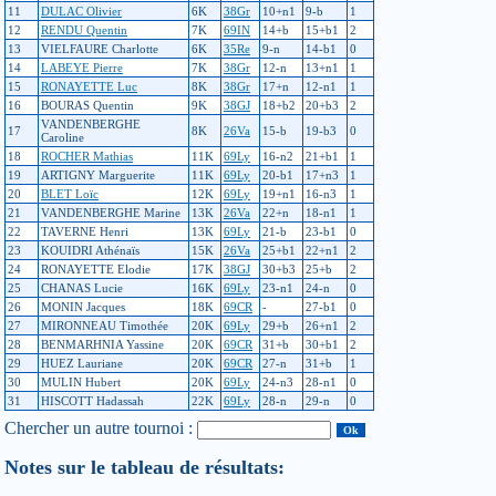
11
DULAC Olivier
6K
38Gr
10+n1
9-b
1
12
RENDU Quentin
7K
69IN
14+b
15+b1
2
13
VIELFAURE Charlotte
6K
35Re
9-n
14-b1
0
14
LABEYE Pierre
7K
38Gr
12-n
13+n1
1
15
RONAYETTE Luc
8K
38Gr
17+n
12-n1
1
16
BOURAS Quentin
9K
38GJ
18+b2
20+b3
2
VANDENBERGHE
17
8K
26Va
15-b
19-b3
0
Caroline
18
ROCHER Mathias
11K
69Ly
16-n2
21+b1
1
19
ARTIGNY Marguerite
11K
69Ly
20-b1
17+n3
1
20
BLET Loïc
12K
69Ly
19+n1
16-n3
1
21
VANDENBERGHE Marine
13K
26Va
22+n
18-n1
1
22
TAVERNE Henri
13K
69Ly
21-b
23-b1
0
23
KOUIDRI Athénaïs
15K
26Va
25+b1
22+n1
2
24
RONAYETTE Elodie
17K
38GJ
30+b3
25+b
2
25
CHANAS Lucie
16K
69Ly
23-n1
24-n
0
26
MONIN Jacques
18K
69CR
-
27-b1
0
27
MIRONNEAU Timothée
20K
69Ly
29+b
26+n1
2
28
BENMARHNIA Yassine
20K
69CR
31+b
30+b1
2
29
HUEZ Lauriane
20K
69CR
27-n
31+b
1
30
MULIN Hubert
20K
69Ly
24-n3
28-n1
0
31
HISCOTT Hadassah
22K
69Ly
28-n
29-n
0
Chercher un autre tournoi :
Notes sur le tableau de résultats: