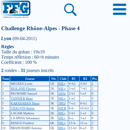
Challenge Rhône-Alpes - Phase 4
Lyon
(09-04-2011)
Règles
Taille du goban : 19x19
Temps réflexion : 60+b minutes
Coefficient : 100 %
2
rondes -
31
joueurs inscrits
Num
Joueur
Niv
Club
R1
R2
Pts
1
MECKES Louis
1D
69Ly
4+b1
3+b1
2
2
RIOLAND Florent
2K
69Ly
3+n1
7+b1
2
3
PAUMARD Samuel
1K
26Va
2-b1
1-n1
0
4
VANNIER Rémi
1K
69Ly
1-n1
-
0
5
KARADABAN Denis
3K
38GJ
7+n1
8+b1
2
6
CHAUVIN Robin
3K
69CR
8+b
10+b3
2
7
LACAM Mathieu
2K
69Ly
5-b1
2-n1
0
8
LA SPINA Sébastiano
3K
69Ly
6-n
5-n1
0
9
PANICO Frédéric
6K
69Ly
13+b
11+n
2
10
BRANCHARD Antoine
5K
69Ly
11-b1
6-n3
0