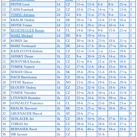
11
DEFER Leon
1d
CZ
15+n
13+b
6-b
8-b
25+n
3
12
CAHA Frantisek
2d
CZ
10-b
23+n
14+n
7-b
13+b
3
13
TOMSU Adriana
2d
CZ
4-b
11-n
27+b
9-n
12-n
1
14
KRALIK Ondrej
1d
SK
16+n
7-b
12-b
21+b
10-n
2
15
DEFER Tristan
2d
CZ
11-b
20-n
24+n
16+n
3-b
2
16
REISENEGGER Renate
1d
CL
14-b
18+n
9-b
15-b
22+n
2
17
MARZ Michael
2d
DE
8-b
19+n
10+n
-
-
2
18
KOMIN Jan
1k
CZ
30+n
16-b
23+b
10-b
21+n
3
19
MARZ Ferdinand
2k
DE
24+n
17-b
26+n
27+n
20+n
4
20
KADLECOVA Alzbeta
1k
CZ
32+n
15+b
2-n
22-n
19-b
2
21
JANSKY Dusan
1k
CZ
9-n
30+b
22+b
14-n
18-b
2
22
BUKOVSKA Anezka
1k
CZ
31+n
8-b
21-n
20+b
16-b
2
23
TOMEK Vojtech
1k
CZ
27+b
12-b
18-n
25-n
30+b
2
24
SEMAN Oliver
2k
SK
19-b
29+n
15-b
28+b
27+n
3
25
DACH Bartolomej
3k
CZ
26+n
31+b
30+n
23+b
11-b
4
26
STENE Rasmus
2k
NO
25-b
28+n
19-b
31+n
29+b
3
27
DLOUHY Ondrej
1d
CZ
23-n
32+b
13-n
19-b
24-b
1
28
TOMEK Vitezslav
3k
CZ
33+n
26-b
34+n
24-n
31+b
3
29
LITOVKIN Rostislav
2k
CZ
35+n
24-b
33+b
30+n
26-n
3
30
GONZALEZ Francisco
1d
CL
18-b
21-n
25-b
29-b
23-n
0
31
KRALIK Slavomir
2k
SK
22-b
25-n
36+n
26-b
28-n
1
32
GRUENAUER Marcel
1k
AT
20-b
27-n
-
-
-
0
33
SEDLACEK Jiri
3k
CZ
28-b
34+b
29-n
37-b
35+n
2
34
TOBIAS Jiri
3k
CZ
38+b
33-n
28-b
35+b
37+n
3
35
BERNASEK Pavel
3k
CZ
29-b
40-n
38+n
34-n
33-b
1
36
SIR Jaromir
2k
CZ
-
-
31-b
-
-
0