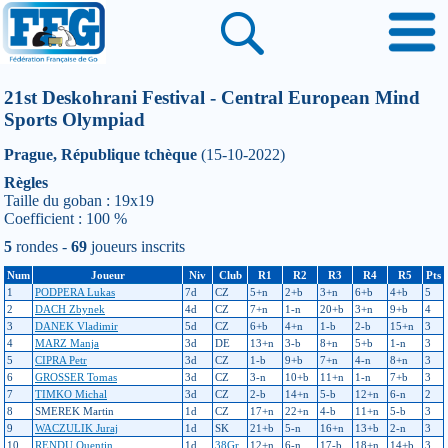
21st Deskohrani Festival - Central European Mind
Sports Olympiad
Prague, République tchèque
(15-10-2022)
Règles
Taille du goban : 19x19
Coefficient : 100 %
5
rondes -
69
joueurs inscrits
Num
Joueur
Niv
Club
R1
R2
R3
R4
R5
Pts
1
PODPERA Lukas
7d
CZ
5+n
2+b
3+n
6+b
4+b
5
2
DACH Zbynek
4d
CZ
7+n
1-n
20+b
3+n
9+b
4
3
DANEK Vladimir
5d
CZ
6+b
4+n
1-b
2-b
15+n
3
4
MARZ Manja
3d
DE
13+n
3-b
8+n
5+b
1-n
3
5
CIPRA Petr
3d
CZ
1-b
9+b
7+n
4-n
8+n
3
6
GROSSER Tomas
3d
CZ
3-n
10+b
11+n
1-n
7+b
3
7
TIMKO Michal
3d
CZ
2-b
14+n
5-b
12+n
6-n
2
8
SMEREK Martin
1d
CZ
17+n
22+n
4-b
11+n
5-b
3
9
WACZULIK Juraj
1d
SK
21+b
5-n
16+n
13+b
2-n
3
10
RENDU Quentin
1d
38Gr
12+n
6-n
17-b
18+n
14+b
3