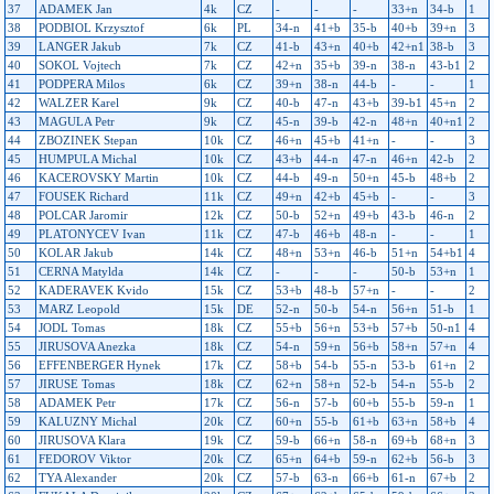
37
ADAMEK Jan
4k
CZ
-
-
-
33+n
34-b
1
38
PODBIOL Krzysztof
6k
PL
34-n
41+b
35-b
40+b
39+n
3
39
LANGER Jakub
7k
CZ
41-b
43+n
40+b
42+n1
38-b
3
40
SOKOL Vojtech
7k
CZ
42+n
35+b
39-n
38-n
43-b1
2
41
PODPERA Milos
6k
CZ
39+n
38-n
44-b
-
-
1
42
WALZER Karel
9k
CZ
40-b
47-n
43+b
39-b1
45+n
2
43
MAGULA Petr
9k
CZ
45-n
39-b
42-n
48+n
40+n1
2
44
ZBOZINEK Stepan
10k
CZ
46+n
45+b
41+n
-
-
3
45
HUMPULA Michal
10k
CZ
43+b
44-n
47-n
46+n
42-b
2
46
KACEROVSKY Martin
10k
CZ
44-b
49-n
50+n
45-b
48+b
2
47
FOUSEK Richard
11k
CZ
49+n
42+b
45+b
-
-
3
48
POLCAR Jaromir
12k
CZ
50-b
52+n
49+b
43-b
46-n
2
49
PLATONYCEV Ivan
11k
CZ
47-b
46+b
48-n
-
-
1
50
KOLAR Jakub
14k
CZ
48+n
53+n
46-b
51+n
54+b1
4
51
CERNA Matylda
14k
CZ
-
-
-
50-b
53+n
1
52
KADERAVEK Kvido
15k
CZ
53+b
48-b
57+n
-
-
2
53
MARZ Leopold
15k
DE
52-n
50-b
54-n
56+n
51-b
1
54
JODL Tomas
18k
CZ
55+b
56+n
53+b
57+b
50-n1
4
55
JIRUSOVA Anezka
18k
CZ
54-n
59+n
56+b
58+n
57+n
4
56
EFFENBERGER Hynek
17k
CZ
58+b
54-b
55-n
53-b
61+n
2
57
JIRUSE Tomas
18k
CZ
62+n
58+n
52-b
54-n
55-b
2
58
ADAMEK Petr
17k
CZ
56-n
57-b
60+b
55-b
59-n
1
59
KALUZNY Michal
20k
CZ
60+n
55-b
61+b
63+n
58+b
4
60
JIRUSOVA Klara
19k
CZ
59-b
66+n
58-n
69+b
68+n
3
61
FEDOROV Viktor
20k
CZ
65+n
64+b
59-n
62+b
56-b
3
62
TYA Alexander
20k
CZ
57-b
63-n
66+b
61-n
67+b
2