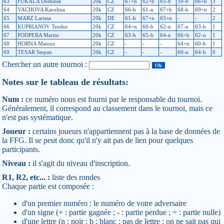
63
FUKALA Dominik
20k
CZ
67+n
62+b
65-b
59-b
66+n
3
64
VACHOVA Karolina
20k
CZ
66-b
61-n
67+b
68-b
69+n
2
65
MARZ Larissa
20k
DE
61-b
67+n
63+n
-
-
2
66
KUPRIANOV Teodor
20k
CZ
64+n
60-b
62-n
67-n
63-b
1
67
PODPERA Martin
20k
CZ
63-b
65-b
64-n
66+b
62-n
1
68
HORNA Matous
20k
CZ
-
-
-
64+n
60-b
1
69
TESAR Stepan
20k
CZ
-
-
-
60-n
64-b
0
Chercher un autre tournoi :
Notes sur le tableau de résultats:
Num :
ce numéro nous est fourni par le responsable du tournoi.
Généralement, il correspond au classement dans le tournoi, mais ce
n'est pas systématique.
Joueur :
certains joueurs n'appartiennent pas à la base de données de
la FFG. Il se peut donc qu'il n'y ait pas de lien pour quelques
participants.
Niveau :
il s'agit du niveau d'inscription.
R1, R2, etc... :
liste des rondes
Chaque partie est composée :
d'un premier numéro : le numéro de votre adversaire
d'un signe (+ : partie gagnée ; - : partie perdue ; = : partie nulle)
d'une lettre (n : noir ; b : blanc ; pas de lettre : on ne sait pas qui