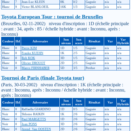
Blanc
7
Jean-Luc KLEIN
8K
0/2
Gagnée
n/a
n/a
Blanc
9
Victor BLANLOEIL
16K
1/3
Gagnée
n/a
n/a
Toyota European Tour : tournoi de Bruxelles
(Bruxelles, 02-11-2002) niveau d'inscription : 1D (échelle principale
: avant : 34, après : 85 / échelle hybride : avant : Inconnu, après :
Inconnu)
Son
Son
Var
Couleur
Hd
Adversaire
Résultat
Var
niveau
score
Hybride
Blanc
0
Pierre KIM
1D
1/5
Gagnée
n/a
n/a
Blanc
0
Frauke KUEHN
1K
2/5
Gagnée
n/a
n/a
Blanc
0
Rob KOK
3D
1/5
Gagnée
n/a
n/a
Blanc
0
Olivier DROUOT
2D
2/5
Gagnée
n/a
n/a
Noir
0
Marco FIRNHABER
5D
3/5
Perdue
n/a
n/a
Tournoi de Paris (finale Toyota tour)
(Paris, 30-03-2002) niveau d'inscription : 1K (échelle principale :
avant : Inconnu, après : Inconnu / échelle hybride : avant : Inconnu,
après : Inconnu)
Son
Son
Var
Couleur
Hd
Adversaire
Résultat
Var
niveau
score
Hybride
Blanc
0
Raffaella GIARDINO
1D
0/5
Gagnée
n/a
n/a
Noir
0
Shlomo RAIKIN
1K
2/6
Gagnée
n/a
n/a
Blanc
0
Paul MARGETTS
1D
2/6
Gagnée
n/a
n/a
Noir
0
Joan PONS
3D
2/6
Gagnée
n/a
n/a
Blanc
0
Arend_Van OOSTEN
2D
2/6
Gagnée
n/a
n/a