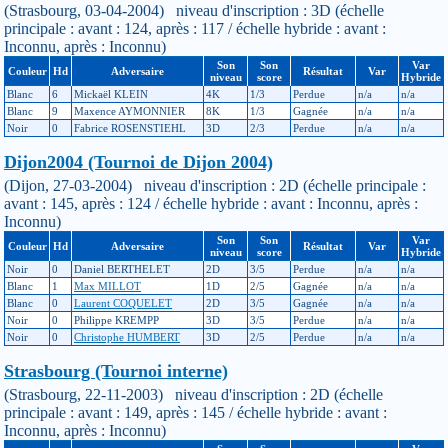
(Strasbourg, 03-04-2004) niveau d'inscription : 3D (échelle
principale : avant : 124, après : 117 / échelle hybride : avant :
Inconnu, après : Inconnu)
Son
Son
Var
Couleur
Hd
Adversaire
Résultat
Var
niveau
score
Hybride
Blanc
6
Mickaël KLEIN
4K
1/3
Perdue
n/a
n/a
Blanc
9
Maxence AYMONNIER
8K
1/3
Gagnée
n/a
n/a
Noir
0
Fabrice ROSENSTIEHL
3D
2/3
Perdue
n/a
n/a
Dijon2004 (Tournoi de Dijon 2004)
(Dijon, 27-03-2004) niveau d'inscription : 2D (échelle principale :
avant : 145, après : 124 / échelle hybride : avant : Inconnu, après :
Inconnu)
Son
Son
Var
Couleur
Hd
Adversaire
Résultat
Var
niveau
score
Hybride
Noir
0
Daniel BERTHELET
2D
3/5
Perdue
n/a
n/a
Blanc
1
Max MILLOT
1D
2/5
Gagnée
n/a
n/a
Blanc
0
Laurent COQUELET
2D
3/5
Gagnée
n/a
n/a
Noir
0
Philippe KREMPP
3D
3/5
Perdue
n/a
n/a
Noir
0
Christophe HUMBERT
3D
2/5
Perdue
n/a
n/a
Strasbourg (Tournoi interne)
(Strasbourg, 22-11-2003) niveau d'inscription : 2D (échelle
principale : avant : 149, après : 145 / échelle hybride : avant :
Inconnu, après : Inconnu)