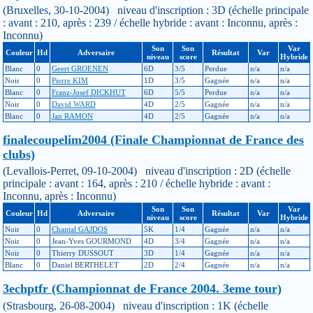
(Bruxelles, 30-10-2004) niveau d'inscription : 3D (échelle principale
: avant : 210, après : 239 / échelle hybride : avant : Inconnu, après :
Inconnu)
Son
Son
Var
Couleur
Hd
Adversaire
Résultat
Var
niveau
score
Hybride
Blanc
0
Geert GROENEN
6D
3/5
Perdue
n/a
n/a
Noir
0
Pierre KIM
1D
3/5
Gagnée
n/a
n/a
Blanc
0
Franz-Josef DICKHUT
6D
5/5
Perdue
n/a
n/a
Noir
0
David WARD
4D
2/5
Gagnée
n/a
n/a
Blanc
0
Jan RAMON
4D
2/5
Gagnée
n/a
n/a
finalecoupelim2004 (Finale Championnat de France des
clubs)
(Levallois-Perret, 09-10-2004) niveau d'inscription : 2D (échelle
principale : avant : 164, après : 210 / échelle hybride : avant :
Inconnu, après : Inconnu)
Son
Son
Var
Couleur
Hd
Adversaire
Résultat
Var
niveau
score
Hybride
Noir
0
Chantal GAJDOS
5K
1/4
Gagnée
n/a
n/a
Noir
0
Jean-Yves GOURMOND
4D
3/4
Gagnée
n/a
n/a
Noir
0
Thierry DUSSOUT
3D
1/4
Gagnée
n/a
n/a
Blanc
0
Daniel BERTHELET
2D
2/4
Gagnée
n/a
n/a
3echptfr (Championnat de France 2004. 3eme tour)
(Strasbourg, 26-08-2004) niveau d'inscription : 1K (échelle