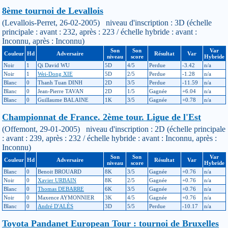
8ème tournoi de Levallois
(Levallois-Perret, 26-02-2005) niveau d'inscription : 3D (échelle
principale : avant : 232, après : 223 / échelle hybride : avant :
Inconnu, après : Inconnu)
Son
Son
Var
Couleur
Hd
Adversaire
Résultat
Var
niveau
score
Hybride
Noir
1
Qi David WU
5D
4/5
Perdue
-3.42
n/a
Noir
1
Wei-Dong XIE
5D
2/5
Perdue
-1.28
n/a
Blanc
0
Thanh Tuan DINH
2D
3/5
Perdue
-11.59
n/a
Blanc
0
Jean-Pierre TAVAN
2D
1/5
Gagnée
+6.04
n/a
Blanc
0
Guillaume BALAINE
1K
3/5
Gagnée
+0.78
n/a
Championnat de France. 2ème tour. Ligue de l'Est
(Offemont, 29-01-2005) niveau d'inscription : 2D (échelle principale
: avant : 239, après : 232 / échelle hybride : avant : Inconnu, après :
Inconnu)
Son
Son
Var
Couleur
Hd
Adversaire
Résultat
Var
niveau
score
Hybride
Blanc
0
Benoit BROUARD
8K
3/5
Gagnée
+0.76
n/a
Noir
0
Xavier URBAIN
8K
2/5
Gagnée
+0.76
n/a
Blanc
0
Thomas DEBARRE
6K
3/5
Gagnée
+0.76
n/a
Noir
0
Maxence AYMONNIER
3K
4/5
Gagnée
+0.76
n/a
Blanc
0
André D'ALÈS
3D
5/5
Perdue
-10.17
n/a
Toyota Pandanet European Tour : tournoi de Bruxelles