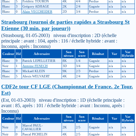
Blanc
5
Frédéric TOURON
4K
4/4
Perdue
n/a
n/a
Blanc
3
Grégory ADJIAGE
2K
2/4
Gagnée
n/a
n/a
Blanc
0
Alain VECCHEIDER
2D
3/4
Perdue
n/a
n/a
Strasbourg (tournoi de parties rapides a Strasbourg St
Etienne (30 min. par joueur))
(Strasbourg, 01-05-2003) niveau d'inscription : 2D (échelle
principale : avant : 104, après : 116 / échelle hybride : avant :
Inconnu, après : Inconnu)
Son
Son
Var
Couleur
Hd
Adversaire
Résultat
Var
niveau
score
Hybride
Blanc
9
Patrick LEPELLETIER
8K
1/4
Gagnée
n/a
n/a
Noir
1
Antoine FENECH
3D
3/4
Gagnée
n/a
n/a
Blanc
9
Mickaël KLEIN
9K
2/3
Perdue
n/a
n/a
Blanc
5
Alexis WELVAERT
4K
2/4
Gagnée
n/a
n/a
CDF2e tour CF LGE (Championnat de France. 2e Tour.
Est)
(Est, 01-03-2003) niveau d'inscription : 1D (échelle principale :
avant : 85, après : 101 / échelle hybride : avant : Inconnu, après :
Inconnu)
Son
Son
Var
Couleur
Hd
Adversaire
Résultat
Var
niveau
score
Hybride
Marcel PAUL-
Noir
0
2K
2/5
Gagnée
n/a
n/a
CAVALLIER
Noir
0
Pascal PICHELIN
4K
2/5
Gagnée
n/a
n/a