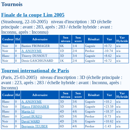
Tournois
Finale de la coupe Lim 2005
(Strasbourg, 22-10-2005) niveau d'inscription : 3D (échelle
principale : avant : 283, après : 283 / échelle hybride : avant :
Inconnu, après : Inconnu)
Son
Son
Var
Couleur
Hd
Adversaire
Résultat
Var
niveau
score
Hybride
Noir
0
Bastien FROMAGER
6K
1/4
Gagnée
+0.72
n/a
Noir
0
A. ANONYME
1D
2/4
Perdue
-10.74
n/a
Blanc
0
Thierry DUSSOUT
3D
3/4
Gagnée
+8.62
n/a
Noir
0
Denis GASCHIGNARD
1K
2/4
Gagnée
+0.72
n/a
Tournoi international de Paris
(Paris, 25-03-2005) niveau d'inscription : 3D (échelle principale :
avant : 223, après : 283 / échelle hybride : avant : Inconnu, après :
Inconnu)
Son
Son
Var
Couleur
Hd
Adversaire
Résultat
Var
niveau
score
Hybride
Blanc
0
A. ANONYME
3D
3/6
Gagnée
+10.2
n/a
Noir
0
Marco FIRNHABER
5D
3/6
Gagnée
+23.59
n/a
Blanc
0
Martin LI
4D
4/6
Gagnée
+18.37
n/a
Blanc
0
Cornel BURZO
6D
3/6
Perdue
-0.73
n/a
Noir
0
David WARD
4D
2/6
Gagnée
+10.62
n/a
Noir
0
Benjamin TEUBER
6D
4/6
Perdue
-1.43
n/a