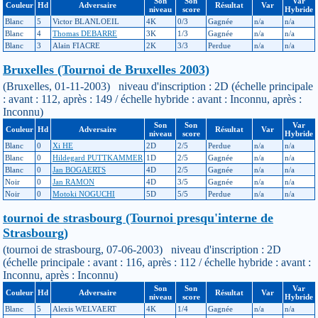
Son
Son
Var
Couleur
Hd
Adversaire
Résultat
Var
niveau
score
Hybride
Blanc
5
Victor BLANLOEIL
4K
0/3
Gagnée
n/a
n/a
Blanc
4
Thomas DEBARRE
3K
1/3
Gagnée
n/a
n/a
Blanc
3
Alain FIACRE
2K
3/3
Perdue
n/a
n/a
Bruxelles (Tournoi de Bruxelles 2003)
(Bruxelles, 01-11-2003) niveau d'inscription : 2D (échelle principale
: avant : 112, après : 149 / échelle hybride : avant : Inconnu, après :
Inconnu)
Son
Son
Var
Couleur
Hd
Adversaire
Résultat
Var
niveau
score
Hybride
Blanc
0
Xi HE
2D
2/5
Perdue
n/a
n/a
Blanc
0
Hildegard PUTTKAMMER
1D
2/5
Gagnée
n/a
n/a
Blanc
0
Jan BOGAERTS
4D
2/5
Gagnée
n/a
n/a
Noir
0
Jan RAMON
4D
3/5
Gagnée
n/a
n/a
Noir
0
Motoki NOGUCHI
5D
5/5
Perdue
n/a
n/a
tournoi de strasbourg (Tournoi presqu'interne de
Strasbourg)
(tournoi de strasbourg, 07-06-2003) niveau d'inscription : 2D
(échelle principale : avant : 116, après : 112 / échelle hybride : avant :
Inconnu, après : Inconnu)
Son
Son
Var
Couleur
Hd
Adversaire
Résultat
Var
niveau
score
Hybride
Blanc
5
Alexis WELVAERT
4K
1/4
Gagnée
n/a
n/a