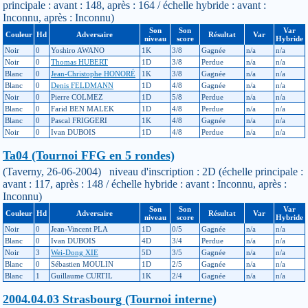
principale : avant : 148, après : 164 / échelle hybride : avant :
Inconnu, après : Inconnu)
Son
Son
Var
Couleur
Hd
Adversaire
Résultat
Var
niveau
score
Hybride
Noir
0
Yoshiro AWANO
1K
3/8
Gagnée
n/a
n/a
Noir
0
Thomas HUBERT
1D
3/8
Perdue
n/a
n/a
Blanc
0
Jean-Christophe HONORÉ
1K
3/8
Gagnée
n/a
n/a
Blanc
0
Denis FELDMANN
1D
4/8
Gagnée
n/a
n/a
Noir
0
Pierre COLMEZ
1D
5/8
Perdue
n/a
n/a
Blanc
0
Farid BEN MALEK
1D
4/8
Perdue
n/a
n/a
Blanc
0
Pascal FRIGGERI
1K
4/8
Gagnée
n/a
n/a
Noir
0
Ivan DUBOIS
1D
4/8
Perdue
n/a
n/a
Ta04 (Tournoi FFG en 5 rondes)
(Taverny, 26-06-2004) niveau d'inscription : 2D (échelle principale :
avant : 117, après : 148 / échelle hybride : avant : Inconnu, après :
Inconnu)
Son
Son
Var
Couleur
Hd
Adversaire
Résultat
Var
niveau
score
Hybride
Noir
0
Jean-Vincent PLA
1D
0/5
Gagnée
n/a
n/a
Blanc
0
Ivan DUBOIS
4D
3/4
Perdue
n/a
n/a
Noir
3
Wei-Dong XIE
5D
3/5
Gagnée
n/a
n/a
Blanc
0
Sébastien MOULIN
1D
2/5
Gagnée
n/a
n/a
Blanc
1
Guillaume CURTIL
1K
2/4
Gagnée
n/a
n/a
2004.04.03 Strasbourg (Tournoi interne)