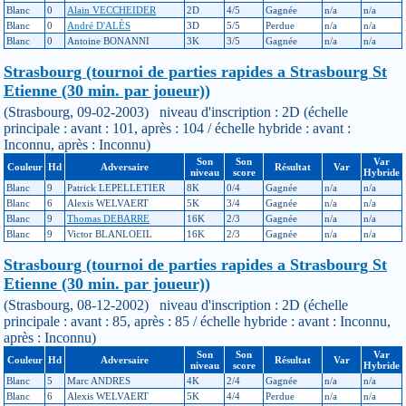
Blanc
0
Alain VECCHEIDER
2D
4/5
Gagnée
n/a
n/a
Blanc
0
André D'ALÈS
3D
5/5
Perdue
n/a
n/a
Blanc
0
Antoine BONANNI
3K
3/5
Gagnée
n/a
n/a
Strasbourg (tournoi de parties rapides a Strasbourg St
Etienne (30 min. par joueur))
(Strasbourg, 09-02-2003) niveau d'inscription : 2D (échelle
principale : avant : 101, après : 104 / échelle hybride : avant :
Inconnu, après : Inconnu)
Son
Son
Var
Couleur
Hd
Adversaire
Résultat
Var
niveau
score
Hybride
Blanc
9
Patrick LEPELLETIER
8K
0/4
Gagnée
n/a
n/a
Blanc
6
Alexis WELVAERT
5K
3/4
Gagnée
n/a
n/a
Blanc
9
Thomas DEBARRE
16K
2/3
Gagnée
n/a
n/a
Blanc
9
Victor BLANLOEIL
16K
2/3
Gagnée
n/a
n/a
Strasbourg (tournoi de parties rapides a Strasbourg St
Etienne (30 min. par joueur))
(Strasbourg, 08-12-2002) niveau d'inscription : 2D (échelle
principale : avant : 85, après : 85 / échelle hybride : avant : Inconnu,
après : Inconnu)
Son
Son
Var
Couleur
Hd
Adversaire
Résultat
Var
niveau
score
Hybride
Blanc
5
Marc ANDRES
4K
2/4
Gagnée
n/a
n/a
Blanc
6
Alexis WELVAERT
5K
4/4
Perdue
n/a
n/a